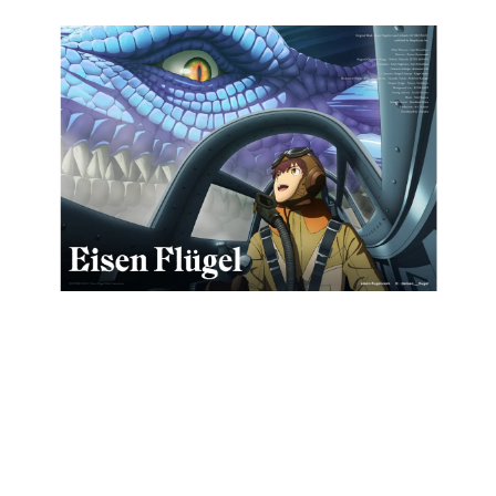
日本のコンテンツ産業やカルチャーに与えた影響を探る企
画です。
日本モバイルゲーム産業史
日本のモバイルゲーム史における主要なトピック・タイト
ルを網羅するほか、開発者へのインタビューや識者による
解説を掲載。約20年の歴史が一望できる決定版！
若ゲのいたり〜ゲームクリエイターの青春〜
『うつヌケ』『ペンと箸』等で知られるマンガ家・田中圭
一先生によるゲーム業界レポートマンガです。
なんでゲームは面白い？
ゲーム開発者・hamatsu氏がゲームの魅力を画面や操作の
具体的な形から解き明かしていく、硬派で骨太な評論連載
です。
ゲームが変えた日本語
「経験値」「裏技」「ラスボス」… ゲームにまつわる言葉
の起源や用法の変遷を、コンピューター文化史研究家・タ
イニーP氏が徹底調査。
カテゴリ
特集記事