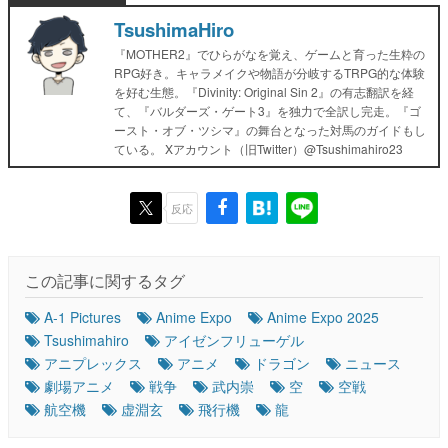
TsushimaHiro
『MOTHER2』でひらがなを覚え、ゲームと育った生粋の
RPG好き。キャラメイクや物語が分岐するTRPG的な体験
を好む生態。『Divinity: Original Sin 2』の有志翻訳を経
て、『バルダーズ・ゲート3』を独力で全訳し完走。『ゴ
ースト・オブ・ツシマ』の舞台となった対馬のガイドもし
ている。 Xアカウント（旧Twitter）@Tsushimahiro23
反応
この記事に関するタグ
A-1 Pictures
Anime Expo
Anime Expo 2025
Tsushimahiro
アイゼンフリューゲル
アニプレックス
アニメ
ドラゴン
ニュース
劇場アニメ
戦争
武内崇
空
空戦
航空機
虚淵玄
飛行機
龍