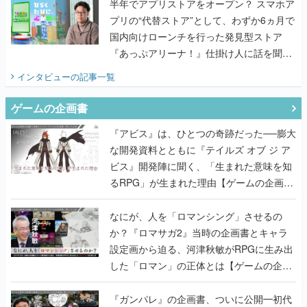
半年でアプリストアをオープン？ スマホア
プリの“代替ストア”として、わずか6ヵ月で
国内向けローンチを行った発見型ストア
『あっぷアリーナ！』仕掛け人に話を聞い
てみた
インタビュー
の記事一覧
ゲームの企画書
『アビス』は、ひとつの奇跡だった──膨大
な開発資料とともに『テイルズ オブ ジ ア
ビス』開発陣に聞く、「生まれた意味を知
るRPG」が生まれた理由【ゲームの企画
書】
なにが、人を「ロマンシング」させるの
か？『ロマサガ2』当時の企画書とキャラ
設定画から迫る、河津秋敏がRPGに生み出
した「ロマン」の正体とは【ゲームの企画
書】
『ガンパレ』の企画書、ついに公開━初代