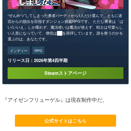
“ぜんめつ”してしまった勇者パーティから1人だけ選んで、ともに迷
宮からの脱出を目指すダンジョン探索RPGです。 ただし勇者は「は
い/いいえ」しか喋れず、魔法使いは魔法が使えず、戦士は可愛らし
い人形になっていて、僧侶は██を崇拝しています。誰を救うのかを
選ぶのは、あなたです。
インディー
RPG
リリース日：2026年第4四半期
Steamストアページ
『アイゼンフリューゲル』は現在制作中だ。
公式サイトはこちら