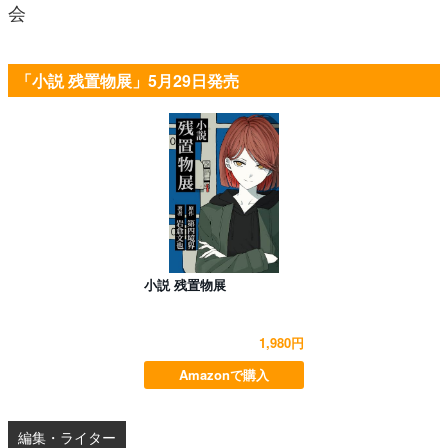
会
「小説 残置物展」5月29日発売
小説 残置物展
1,980円
Amazonで購入
編集・ライター