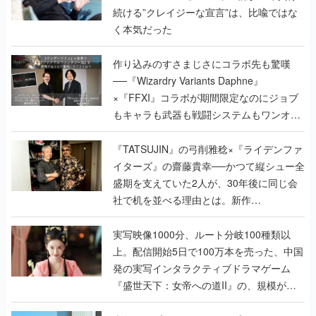
続ける”クレイジーな宣言”は、比喩ではな
く本気だった
作り込みのすさまじさにコラボ先も驚嘆
──『Wizardry Variants Daphne』
×『FFXI』コラボが期間限定なのにジョブ
もキャラも武器も戦闘システムもワンオフ
で作り込まれた理由を両ディレクターに聞
く
『TATSUJIN』の弓削雅稔×『ライデンファ
イターズ』の齋藤貴幸──かつて縦シュー全
盛期を支えていた2人が、30年後に同じ会
社で机を並べる理由とは。新作
『TATSUJIN EXTREME』で初タッグを組
んだレジェンド2人に訊く開発秘話
実写映像1000分、ルート分岐100種類以
上。配信開始5日で100万本を売った、中国
発の実写インタラクティブドラマゲーム
『盛世天下：女帝への道II』の、規模が違
うこだわりをプロデューサーに聞いた