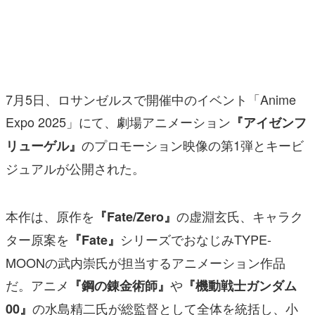
マンガ
女性向け
アプリレビュー
7月5日、ロサンゼルスで開催中のイベント「Anime
その他
Expo 2025」にて、劇場アニメーション
『アイゼンフ
のプロモーション映像の第1弾とキービ
リューゲル』
電ファミニコゲーマーとは？
ジュアルが公開された。
運営：株式会社マレ
本作は、原作を
の虚淵玄氏、キャラク
『Fate/Zero』
ター原案を
シリーズでおなじみTYPE-
『Fate』
MOONの武内崇氏が担当するアニメーション作品
だ。アニメ
や
『鋼の錬金術師』
『機動戦士ガンダム
の水島精二氏が総監督として全体を統括し、小
00』