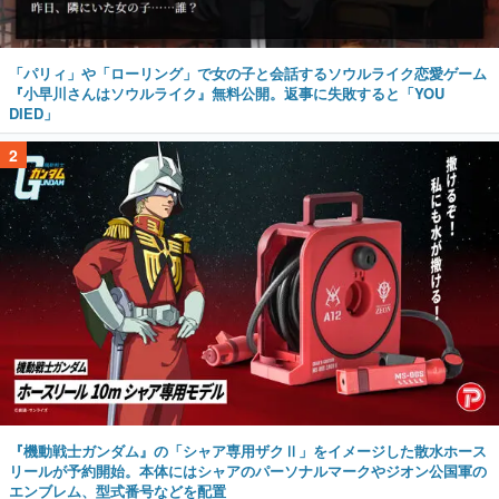
「パリィ」や「ローリング」で女の子と会話するソウルライク恋愛ゲーム
『小早川さんはソウルライク』無料公開。返事に失敗すると「YOU
DIED」
2
『機動戦士ガンダム』の「シャア専用ザクⅡ」をイメージした散水ホース
リールが予約開始。本体にはシャアのパーソナルマークやジオン公国軍の
エンブレム、型式番号などを配置