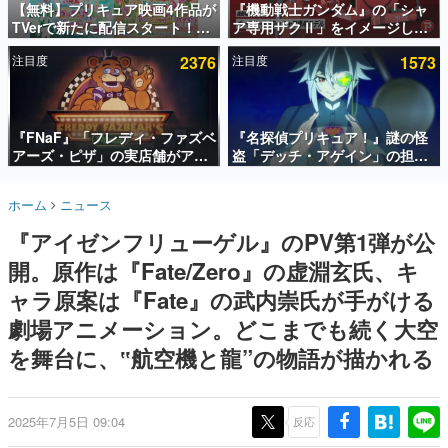
【無料】プリキュア映画4作品が
『機動戦士ガンダム』の「シャ
TVerで新たに配信スタート！な
ア専用ザクⅡ」をイメージした
インタビュー
んと2018年～2024年の映画ほぼ
散水ホースリールが予約開始。
注目度
2376
注目度
1573
すべてが見放題に、ぶっちゃけ
本体にはシャアのパーソナルマ
連載・特集一覧
ありえないラインナップ
ークやジオン公国軍のエンブレ
ム、型式番号などを配置
殿堂入り記事
SNS拡散数が数千以上！ ページビュー数万以上！ などな
『FNaF』「フレディ・ファズベ
『名探偵プリキュア！』謎の怪
ど。多くの人々に読まれた、電ファミ渾身の“殿堂入り”記
アーズ・ピザ」の実店舗がアメ
盗「デッチ・アゲイン」の担当
事をまとめました。
リカの商業施設「American
キャストは天﨑滉平さんと判
Dream」に2027年オープン！
明。『Re:ゼロから始める異世
ゲームの企画書
ホーム
ニュース
ScottGamesとの共同開発、食
界生活』オットー役、『ヒプノ
名作ゲームクリエイターの方々に製作時のエピソードをお
聞きし、ヒットする企画（ゲーム）とは何か？を探ってい
事だけでなくステージショーや
シスマイク』山田三郎役など
『アイゼンフリューゲル』のPV第1弾が公
きます。
没入型のホラー体験も楽しめる
開。原作は『Fate/Zero』の虚淵玄氏、キ
赫本
この物語を解いてはいけない。『赫本』は、〈試験問題〉
ャラ原案は『Fate』の武内崇氏が手がける
の形をした短編ホラー小説集です。
劇場アニメーション。どこまでも続く大空
を舞台に、‟航空機と龍”の物語が描かれる
新世代に訊く
これからのデジタルゲーム市場を担う若きクリエイター達
の姿を追い、彼らのルーツと情熱を探っていきます。
2025年7月5日 09:04
反応
ゲーム世代の作家たち
ゲームに多大な影響を受けた作家さんに取材し、ゲームが