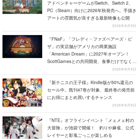
アドベンチャーゲームがSwitch、Switch 2、
PC（Steam）向けに2026年秋発売へ。手描き
アートの雰囲気が良すぎる最新映像も公開
2026年8月9日
『FNaF』「フレディ・ファズベアーズ・ピ
ザ」の実店舗がアメリカの商業施設
「American Dream」に2027年オープン！
ScottGamesとの共同開発、食事だけでなくス
テージショーや没入型のホラー体験も楽しめ
2026年8月9日
る
『新テニスの王子様』Kindle版が50%還元の
セール中。既刊47巻が対象、最終巻の発売前
にお得にまとめ買いするチャンス
2026年8月9日
『NTE』オフラインイベント「メェメェ村の
大冒険」が池袋で開催！ 釣りや麻雀、公式
レイヤーと影鬼ごっこが楽しめる