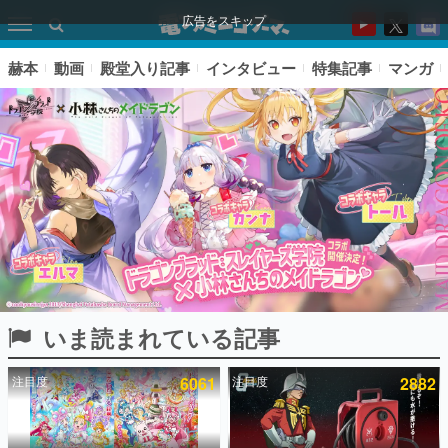
広告をスキップ
赫本
動画
殿堂入り記事
インタビュー
特集記事
マンガ
いま読まれている記事
ピックアップ
注目度
6061
注目度
2882
電ファミのいま読まれている記事ランキング
アプリセール情報