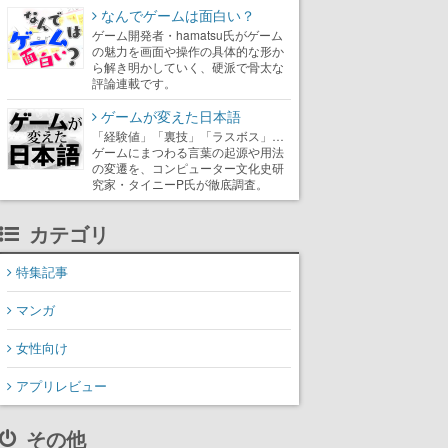
なんでゲームは面白い？
ゲーム開発者・hamatsu氏がゲーム
の魅力を画面や操作の具体的な形か
ら解き明かしていく、硬派で骨太な
評論連載です。
ゲームが変えた日本語
「経験値」「裏技」「ラスボス」…
ゲームにまつわる言葉の起源や用法
の変遷を、コンピューター文化史研
究家・タイニーP氏が徹底調査。
カテゴリ
特集記事
マンガ
女性向け
アプリレビュー
その他