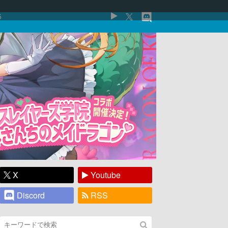
5
X
Youtube
Discord
RSS