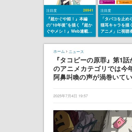
28941
注目度
注目度
『超かぐや姫！』本編
「タバコを止め
の“10年後”を描く『超か
猫耳キャラを描
ぐやメシ！』Web連載決
アニメ」に視聴
定。新たなWebマンガレ
から批判意見。
ーベル「ビビビコミッ
の使用と思しき
ク」にて特別話が掲載ス
めて、BPOが議
ホーム
ニュース
タート、あのお話には…
す
『タコピーの原罪』第1話
まだ続きがある！
のアニメカテゴリでは今年最
阿鼻叫喚の声が渦巻いて
2025年7月4日 19:57