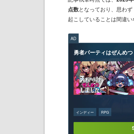
となっており、思わず
点数
起こしていることは間違い
AD
勇者パーティはぜんめつ
インディー
RPG