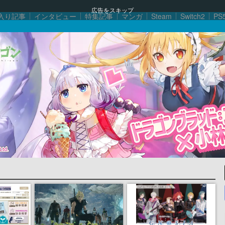
広告をスキップ
入り記事
インタビュー
特集記事
マンガ
Steam
Switch2
PS