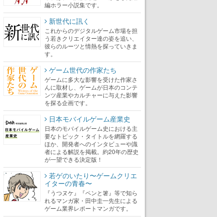
編ホラー小説集です。
新世代に訊く
これからのデジタルゲーム市場を担
う若きクリエイター達の姿を追い、
彼らのルーツと情熱を探っていきま
す。
ゲーム世代の作家たち
ゲームに多大な影響を受けた作家さ
んに取材し、ゲームが日本のコンテ
ンツ産業やカルチャーに与えた影響
を探る企画です。
日本モバイルゲーム産業史
日本のモバイルゲーム史における主
要なトピック・タイトルを網羅する
ほか、開発者へのインタビューや識
者による解説を掲載。約20年の歴史
が一望できる決定版！
若ゲのいたり〜ゲームクリエ
イターの青春〜
『うつヌケ』『ペンと箸』等で知ら
れるマンガ家・田中圭一先生による
ゲーム業界レポートマンガです。