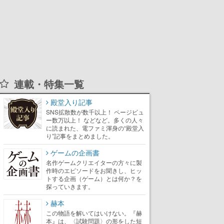
連載・特集一覧
殿堂入り記事
SNS拡散数が数千以上！ ページビュ
ー数万以上！ などなど。多くの人々
に読まれた、電ファミ渾身の“殿堂入
り”記事をまとめました。
ゲームの企画書
名作ゲームクリエイターの方々に製
作時のエピソードをお聞きし、ヒッ
トする企画（ゲーム）とは何か？を
探っていきます。
赫本
この物語を解いてはいけない。『赫
本』は、〈試験問題〉の形をした短