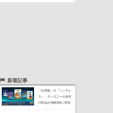
新着記事
『白雪姫』や『シンデレ
ラ』、ディズニーの名作
10作品がABEMAに初登
場。『101匹わんちゃ