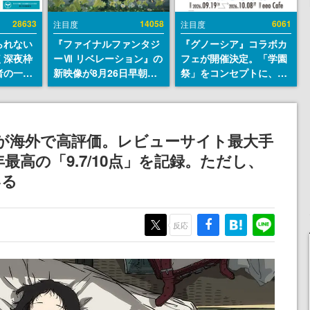
28633
14058
6061
注目度
注目度
られない
『ファイナルファンタジ
『グノーシア』コラボカ
く深夜枠
ーⅦ リベレーション』の
フェが開催決定。「学園
者の一部
新映像が8月26日早朝に
祭」をコンセプトに、模
違法薬物
公開へ。『FF7』リメイ
擬店やセツやSQ、ラキオ
描写も含
クシリーズの完結編、
たちが学祭バンドを楽し
論を交わ
「gamescom」のオープ
む様子を切り取った新グ
ニングナイトライブにて
ッズが展開
が海外で高評価。レビューサイト最大手
ディレクターの浜口直樹
高の「9.7/10点」を記録。ただし、
氏が登壇する予定
いる
反応