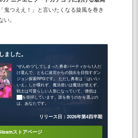
「鬼つええ！」と言いたくなる旋風を巻き
ない。
しました。
“ぜんめつ”してしまった勇者パーティから1人だ
け選んで、ともに迷宮からの脱出を目指すダン
ジョン探索RPGです。 ただし勇者は「はい/い
いえ」しか喋れず、魔法使いは魔法が使えず、
戦士は可愛らしい人形になっていて、僧侶は
██を崇拝しています。誰を救うのかを選ぶの
は、あなたです。
リリース日：2026年第4四半期
Steamストアページ