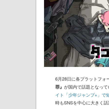
6月28日に各プラットフ
が国内で話題となって
罪』
イト「少年ジャンプ+」で
時もSNSを中心に大きく