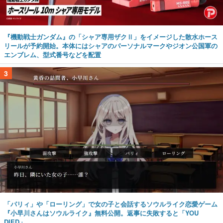
『機動戦士ガンダム』の「シャア専用ザクⅡ」をイメージした散水ホース
リールが予約開始。本体にはシャアのパーソナルマークやジオン公国軍の
エンブレム、型式番号などを配置
3
「パリィ」や「ローリング」で女の子と会話するソウルライク恋愛ゲーム
『小早川さんはソウルライク』無料公開。返事に失敗すると「YOU
DIED」