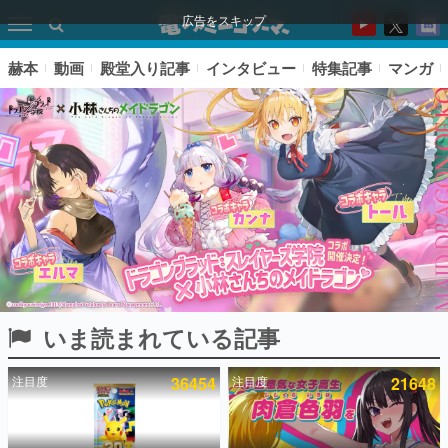
広告をスキップ
赫本
動画
殿堂入り記事
インタビュー
特集記事
マンガ
いま読まれている記事
ピックアップ
注目度
36454
注目度
21648
電ファミのいま読まれている記事ランキング
アプリセール情報