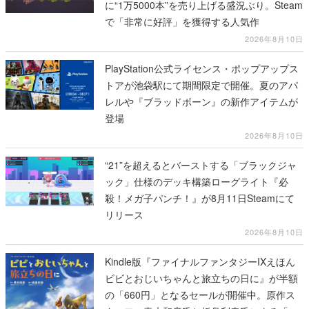
に“1万5000本”を売り上げる盛況ぶり。Steam
で「非常に好評」を獲得する人気作
2026年8月10日
PlayStation公式ライセンス・ポップアップス
トアが池袋駅にて期間限定で開催。夏のアパ
レルや『ブラッドボーン』の新作アイテムが
登場
2026年8月10日
“21”を超えるとバーストする「ブラックジャ
ック」仕様のデッキ構築ローグライト『必
殺！メガ子パンチ！』が8月11日Steamにて
リリース
2026年8月10日
Kindle版『ファイナルファンタジーIXえほん
ビビとおじいちゃんと旅立ちの日に』が半額
の「660円」となるセールが開催中。原作ス