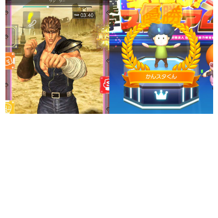
日本のコンテンツ産業やカルチャーに与えた影響を探る企
画です。
日本モバイルゲーム産業史
日本のモバイルゲーム史における主要なトピック・タイト
ルを網羅するほか、開発者へのインタビューや識者による
解説を掲載。約20年の歴史が一望できる決定版！
若ゲのいたり〜ゲームクリエイターの青春〜
『うつヌケ』『ペンと箸』等で知られるマンガ家・田中圭
一先生によるゲーム業界レポートマンガです。
なんでゲームは面白い？
ゲーム開発者・hamatsu氏がゲームの魅力を画面や操作の
具体的な形から解き明かしていく、硬派で骨太な評論連載
です。
ゲームが変えた日本語
「経験値」「裏技」「ラスボス」… ゲームにまつわる言葉
の起源や用法の変遷を、コンピューター文化史研究家・タ
イニーP氏が徹底調査。
カテゴリ
特集記事