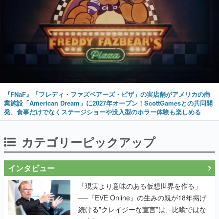
『FNaF』「フレディ・ファズベアーズ・ピザ」の実店舗がアメリカの商
業施設「American Dream」に2027年オープン！ScottGamesとの共同開
発、食事だけでなくステージショーや没入型のホラー体験も楽しめる
カテゴリーピックアップ
インタビュー
「現実より意味のある仮想世界を作る」
──『EVE Online』の生みの親が18年掲げ
続ける”クレイジーな宣言”は、比喩ではな