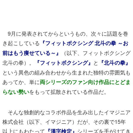
マンガ
女性向け
9月に発表されてからというもの、次々に話題を巻
アプリレビュー
き起こしている
『フィットボクシング 北斗の拳 ～お
その他
（以下、フィットボクシング
前はもう痩せている～』
電ファミニコゲーマーとは？
北斗の拳）。
と
『フィットボクシング』
『北斗の拳』
という異色の組み合わせから生まれた独特の雰囲気も
運営：株式会社マレ
あってか、単に
両シリーズのファン向け作品にとどま
をもって拡散されている作品だ。
らない勢い
そんな独創的なコラボ作品を生み出したイマジニア
株式会社（以下、イマジニア）だが、その裏で15年
以上にもわたって
シリーズを手がけてき
『漢字検定』