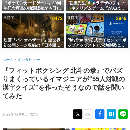
『ポケモンカードゲーム』30周
“朝凪先生”キャラデザのフィッ
年記念商品の抽選販売が本日12
トネスリズムゲーム『がんば
インタビュー
時より開始。拡張パック「30th
れ！チアリズム』Steamストア
注目度
10472
注目度
3949
CELEBRATION」のボックス
ページが公開。キャラクターの
連載・特集一覧
に、「プレミアムデッキセット
CVは陽向葵ゅかさん
エーフィ・ブラッキー」
殿堂入り記事
「FUTURISTIC BOX」の計3商
SNS拡散数が数千以上！ ページビュー数万以上！ などな
品
映画『バイオハザード』全世界
PlayStation公式ライセンス・ポ
ど。多くの人々に読まれた、電ファミ渾身の“殿堂入り”記
初公開シーン収録の「日本限
ップアップストアが池袋駅にて
事をまとめました。
定」予告映像が解禁。バイオの
期間限定で開催。夏のアパレル
日（8月10日）にあわせて、
や『ブラッドボーン』の新作ア
ゲームの企画書
ホーム
インタビュー
「ラクーンシティ総合病院」へ
イテムが登場
名作ゲームクリエイターの方々に製作時のエピソードをお
聞きし、ヒットする企画（ゲーム）とは何か？を探ってい
行く配達人の姿が披露
『フィットボクシング 北斗の拳』でバズ
きます。
りまくっているイマジニアが“55人対戦の
赫本
この物語を解いてはいけない。『赫本』は、〈試験問題〉
漢字クイズ”を作ったそうなので話を聞い
の形をした短編ホラー小説集です。
てみた
新世代に訊く
これからのデジタルゲーム市場を担う若きクリエイター達
の姿を追い、彼らのルーツと情熱を探っていきます。
2022年12月8日 12:30
反応
ゲーム世代の作家たち
ゲームに多大な影響を受けた作家さんに取材し、ゲームが