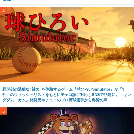
4
野球部の過酷な“補欠”を体験するゲーム『球ひろいSimulator』が「1
件」のウィッシュリストをもとにチェコ語に対応しSNSで話題に。『キン
グダム・カム』開発元やチェコのプロ野球選手から称賛の声
5