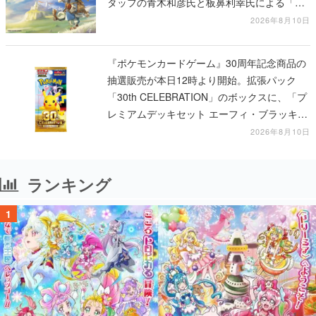
タッフの青木和彦氏と板鼻利幸氏による「ビ
ビ」の前日譚
2026年8月10日
『ポケモンカードゲーム』30周年記念商品の
抽選販売が本日12時より開始。拡張パック
「30th CELEBRATION」のボックスに、「プ
レミアムデッキセット エーフィ・ブラッキ
ー」「FUTURISTIC BOX」の計3商品
2026年8月10日
ランキング
1