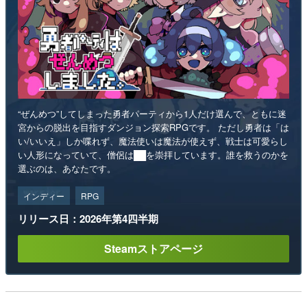
“ぜんめつ”してしまった勇者パーティから1人だけ選んで、ともに迷
宮からの脱出を目指すダンジョン探索RPGです。 ただし勇者は「は
い/いいえ」しか喋れず、魔法使いは魔法が使えず、戦士は可愛らし
い人形になっていて、僧侶は██を崇拝しています。誰を救うのかを
選ぶのは、あなたです。
インディー
RPG
リリース日：2026年第4四半期
Steamストアページ