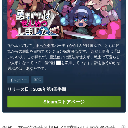
“ぜんめつ”してしまった勇者パーティから1人だけ選んで、ともに迷
宮からの脱出を目指すダンジョン探索RPGです。 ただし勇者は「は
い/いいえ」しか喋れず、魔法使いは魔法が使えず、戦士は可愛らし
い人形になっていて、僧侶は██を崇拝しています。誰を救うのかを
選ぶのは、あなたです。
インディー
RPG
リリース日：2026年第4四半期
Steamストアページ
例如，有一次设计师提出了非常吸引人的角色设计，我