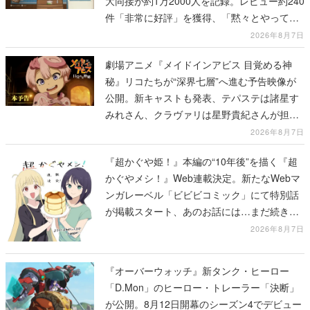
大同接が約1万2000人を記録。レビュー約240
件「非常に好評」を獲得、「黙々とやってし
まった」などの声が相次ぐ
2026年8月7日
劇場アニメ『メイドインアビス 目覚める神
秘』リコたちが“深界七層”へ進む予告映像が
公開。新キャストも発表、テパステは諸星す
みれさん、クラヴァリは星野貴紀さんが担当
する
2026年8月7日
『超かぐや姫！』本編の“10年後”を描く『超
かぐやメシ！』Web連載決定。新たなWebマ
ンガレーベル「ビビビコミック」にて特別話
が掲載スタート、あのお話には…まだ続きが
ある！
2026年8月7日
『オーバーウォッチ』新タンク・ヒーロー
「D.Mon」のヒーロー・トレーラー「決断」
が公開。8月12日開幕のシーズン4でデビュー