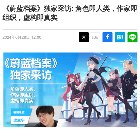
のお話には…まだ続きがある！
日本のコンテンツ産業やカルチャーに与えた影響を探る企
《蔚蓝档案》独家采访: 角色即人类，作家即
画です。
组织，虚构即真实
日本モバイルゲーム産業史
日本のモバイルゲーム史における主要なトピック・タイト
ルを網羅するほか、開発者へのインタビューや識者による
解説を掲載。約20年の歴史が一望できる決定版！
2024年6月28日 12:00
反応
若ゲのいたり〜ゲームクリエイターの青春〜
『うつヌケ』『ペンと箸』等で知られるマンガ家・田中圭
一先生によるゲーム業界レポートマンガです。
なんでゲームは面白い？
ゲーム開発者・hamatsu氏がゲームの魅力を画面や操作の
具体的な形から解き明かしていく、硬派で骨太な評論連載
です。
ゲームが変えた日本語
「経験値」「裏技」「ラスボス」… ゲームにまつわる言葉
の起源や用法の変遷を、コンピューター文化史研究家・タ
イニーP氏が徹底調査。
カテゴリ
特集記事