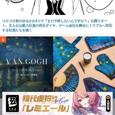
コロコロ初のゆるかわ4コマ『まだサ終しないんですか？』公開スター
ト。主人公は新入社員の侘石ダイヤ、ゲーム会社を舞台にトラブルへ対応
する社員たちを描く
5
ゴッホの名画『ローヌ川の星月夜』をあしらった傘やトートバッグなどが
登場。8月7日21時より2日間限定で予約販売