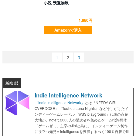
小説 残置物展
1,980円
Amazonで購入
1
2
3
編集部
Indie Intelligence Network
「Indie Intelligence Network」
とは『NEEDY GIRL
OVERDOSE』『Touhou Luna Nights』などを手がけたイ
ンディーゲームレーベル「WSS playground」代表の斉藤
大地が、noteで2000人の購読者を集めたゲーム批評媒体
「ゲームゼミ」主宰のJiniと共に、インディーゲーム制作
に役立つ知見＝Intelligenceを獲得するべく100％自腹で世