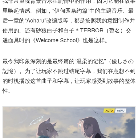
我非常重视背景音乐在剧情中的作用，因为它能在故事
里唤起情感。例如，“伊甸园条约篇”中的主题音乐、最
后一章的“Aoharu”改编版等，都是按照我的意图制作并
使用的。还有砂狼白子和白子＊TERROR（暂名）交
递面具时的《Welcome School》也是这样。
最令我印象深刻的是最终篇的“温柔的记忆”（優しさの
記憶）。为了让玩家不跳过结尾字幕，我们在意想不到
的时机播放这首曲子和字幕，让玩家感受到故事的整体
性。