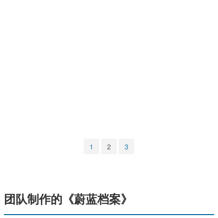
マンガ
女性向け
アプリレビュー
その他
電ファミニコゲーマーとは？
運営：株式会社マレ
1
2
3
团队制作的《蔚蓝档案》