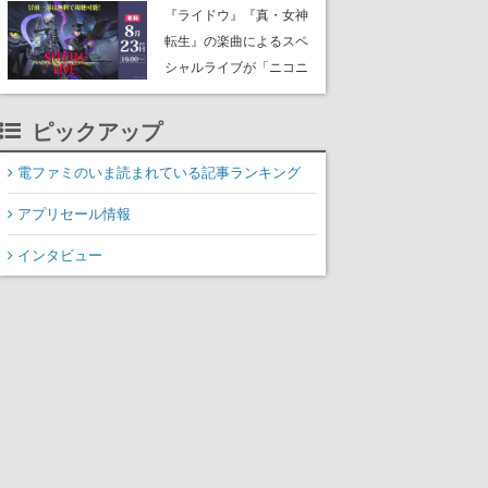
にはシャアのパーソナル
『ライドウ』『真・女神
マークやジオン公国軍の
転生』の楽曲によるスペ
エンブレム、型式番号な
シャルライブが「ニコニ
どを配置
コ生放送」で配信決定。
バトルアレンジされた各
ピックアップ
タイトルの楽曲が、バン
ド編成による迫力の生演
電ファミのいま読まれている記事ランキング
奏で披露、冒頭部分は“無
アプリセール情報
料”で視聴できる
インタビュー