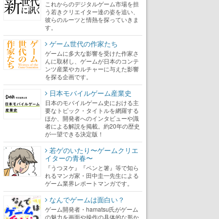
これからのデジタルゲーム市場を担
う若きクリエイター達の姿を追い、
彼らのルーツと情熱を探っていきま
す。
ゲーム世代の作家たち
ゲームに多大な影響を受けた作家さ
んに取材し、ゲームが日本のコンテ
ンツ産業やカルチャーに与えた影響
を探る企画です。
日本モバイルゲーム産業史
日本のモバイルゲーム史における主
要なトピック・タイトルを網羅する
ほか、開発者へのインタビューや識
者による解説を掲載。約20年の歴史
が一望できる決定版！
若ゲのいたり〜ゲームクリエ
イターの青春〜
『うつヌケ』『ペンと箸』等で知ら
れるマンガ家・田中圭一先生による
ゲーム業界レポートマンガです。
なんでゲームは面白い？
ゲーム開発者・hamatsu氏がゲーム
の魅力を画面や操作の具体的な形か