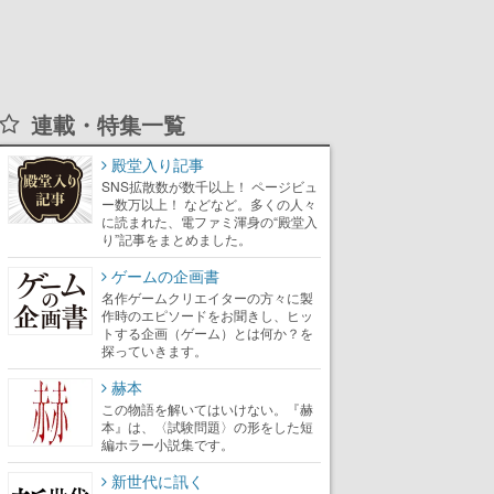
連載・特集一覧
殿堂入り記事
SNS拡散数が数千以上！ ページビュ
ー数万以上！ などなど。多くの人々
に読まれた、電ファミ渾身の“殿堂入
り”記事をまとめました。
ゲームの企画書
名作ゲームクリエイターの方々に製
作時のエピソードをお聞きし、ヒッ
トする企画（ゲーム）とは何か？を
探っていきます。
赫本
この物語を解いてはいけない。『赫
本』は、〈試験問題〉の形をした短
編ホラー小説集です。
新世代に訊く