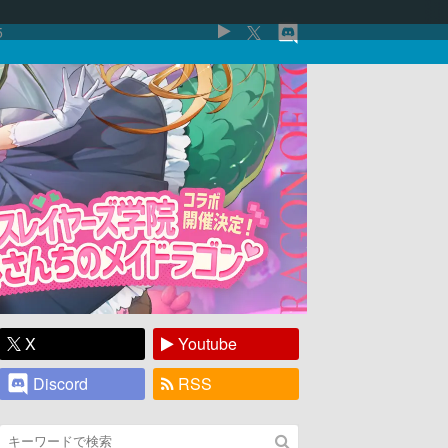
5
X
Youtube
Discord
RSS