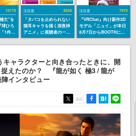
10175
8536
7975
注目度
注目度
補欠”を
「タバコを止められない
『VRChat』向け新作3D
『球ひろ
猫耳キャラを描く深夜枠
モデル「ニュイ」が本日
』が「1件」
アニメ」に視聴者の一部
8月7日からBOOTHにて
ストをも
から批判意見。違法薬物
発売。瞳に光る星や感情
対応し
の使用と思しき描写も含
豊かな表情が、小悪魔か
『キング
めて、BPOが議論を交わ
わいい
発元やチ
す
いうキャラクターと向き合ったときに、開
選手から
えたのか？ 『龍が如く 極3 / 龍が
』開発陣インタビュー
反応