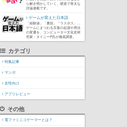
ら解き明かしていく、硬派で骨太な
評論連載です。
ゲームが変えた日本語
「経験値」「裏技」「ラスボス」…
ゲームにまつわる言葉の起源や用法
の変遷を、コンピューター文化史研
究家・タイニーP氏が徹底調査。
カテゴリ
特集記事
マンガ
女性向け
アプリレビュー
その他
電ファミニコゲーマーとは？