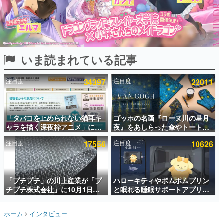
インタビュー
連載・特集一覧
殿堂入り記事
いま読まれている記事
SNS拡散数が数千以上！ ページビュー数万以上！ などな
ど。多くの人々に読まれた、電ファミ渾身の“殿堂入り”記
事をまとめました。
注目度
34397
注目度
22011
ゲームの企画書
名作ゲームクリエイターの方々に製作時のエピソードをお
聞きし、ヒットする企画（ゲーム）とは何か？を探ってい
「タバコを止められない猫耳キ
ゴッホの名画『ローヌ川の星月
きます。
ャラを描く深夜枠アニメ」に視
夜』をあしらった傘やトートバ
赫本
聴者の一部から批判意見。違法
ッグなどが登場。8月7日21時よ
この物語を解いてはいけない。『赫本』は、〈試験問題〉
注目度
17556
注目度
10626
薬物の使用と思わしき描写も含
り2日間限定で予約販売
の形をした短編ホラー小説集です。
めて、BPOが議論を交わす
新世代に訊く
「プチプチ」の川上産業が「プ
ハローキティやポムポムプリン
これからのデジタルゲーム市場を担う若きクリエイター達
の姿を追い、彼らのルーツと情熱を探っていきます。
チプチ株式会社」に10月1日よ
と眠れる睡眠サポートアプリ
り社名変更へ。創業58年で初め
『ゆめたび』が配信中。キャラ
ての変更で、“プチッ”と鳴るお
ごとのASMRや目覚ましアラー
ゲーム世代の作家たち
ホーム
インタビュー
なじみの緩衝材が会社の名前に
ムも搭載
ゲームに多大な影響を受けた作家さんに取材し、ゲームが