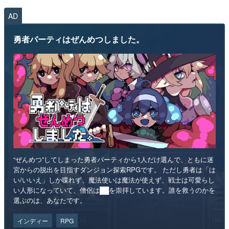
AD
勇者パーティはぜんめつしました。
“ぜんめつ”してしまった勇者パーティから1人だけ選んで、ともに迷
宮からの脱出を目指すダンジョン探索RPGです。 ただし勇者は「は
い/いいえ」しか喋れず、魔法使いは魔法が使えず、戦士は可愛らし
い人形になっていて、僧侶は██を崇拝しています。誰を救うのかを
選ぶのは、あなたです。
インディー
RPG