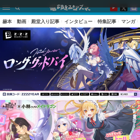
広告をスキップ
赫本
動画
殿堂入り記事
インタビュー
特集記事
マンガ
ピックアップ
電ファミのいま読まれている記事ランキング
アプリセール情報