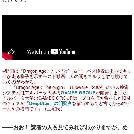
※動画は『Dragon Age』というゲームで、パス検索によってキャ
ラが走る様子を示すテスト動画。人の間をスルリとすり抜けて
いくのがわかる。
「『Dragon Age：The origin』（Bioware，2009）のパス検索
システムはアルバータ大学の
GAMES GROUP
が開発しました。
アルバータ大学のGAMES GROUPは、プロを打ち負かしたIBM
のチェスAI
『DeepBlue』の開発者
を輩出するなど古くからのゲ
ームAIの名門です」（三宅氏）
――おお！ 読者の人も見てみればわかりますが、め