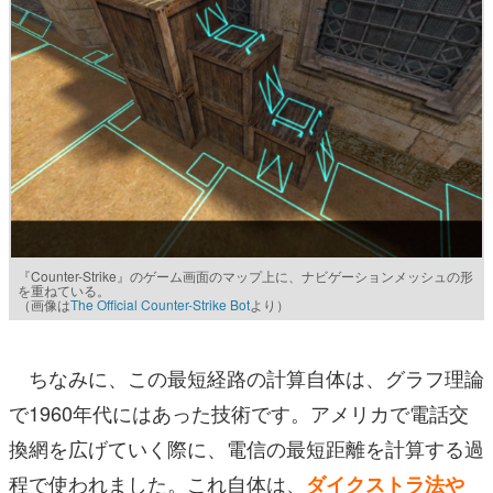
『Counter-Strike』のゲーム画面のマップ上に、ナビゲーションメッシュの形
を重ねている。
（画像は
The Official Counter-Strike Bot
より）
ちなみに、この最短経路の計算自体は、グラフ理論
で1960年代にはあった技術です。アメリカで電話交
換網を広げていく際に、電信の最短距離を計算する過
程で使われました。これ自体は、
ダイクストラ法や