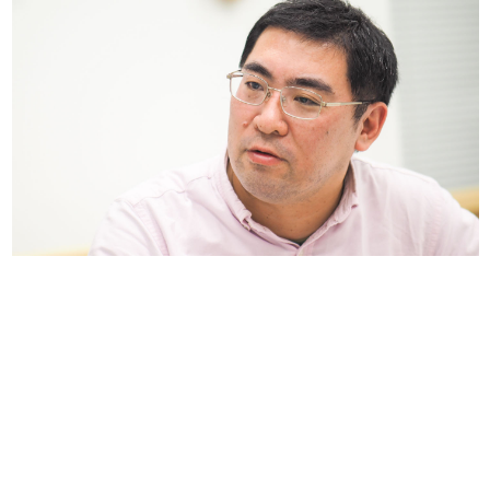
日本のコンテンツ産業やカルチャーに与えた影響を探る企
画です。
日本モバイルゲーム産業史
日本のモバイルゲーム史における主要なトピック・タイト
ルを網羅するほか、開発者へのインタビューや識者による
解説を掲載。約20年の歴史が一望できる決定版！
若ゲのいたり〜ゲームクリエイターの青春〜
『うつヌケ』『ペンと箸』等で知られるマンガ家・田中圭
一先生によるゲーム業界レポートマンガです。
なんでゲームは面白い？
ゲーム開発者・hamatsu氏がゲームの魅力を画面や操作の
具体的な形から解き明かしていく、硬派で骨太な評論連載
です。
ゲームが変えた日本語
「経験値」「裏技」「ラスボス」… ゲームにまつわる言葉
の起源や用法の変遷を、コンピューター文化史研究家・タ
イニーP氏が徹底調査。
カテゴリ
特集記事