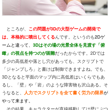
ところが、
この問題が3Dの大型ゲームの開発で
んです。というのも
2Dゲ
は、本格的に噴出してくる
ームと違って、
3Dはその場の光景全体を見渡す「俯
だった
からです。2Dでは
瞰」の視点を持つのが困難
多少の高低差や落とし穴があっても、スクリプトで
「ジャンプしろ」と書けば制御できますよね。でも、
3Dとなると平面のマップ内に高低差はいくらでもあ
るし、「壁」や「岩」のような障害物も沢山ある。そ
うなると、
が
人力でスクリプトを全て書く労力の限界
やって来ます。
その結果、キャラクターが直線移動しては壁にぶつ