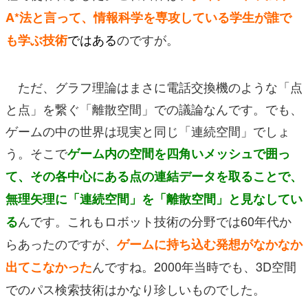
A*法と言って、情報科学を専攻している学生が誰で
ではある
のですが。
も学ぶ技術
ただ、グラフ理論はまさに電話交換機のような「点
と点」を繋ぐ「離散空間」での議論なんです。でも、
ゲームの中の世界は現実と同じ「連続空間」でしょ
う。そこで
ゲーム内の空間を四角いメッシュで囲っ
て、その各中心にある点の連結データを取ることで、
無理矢理に「連続空間」を「離散空間」と見なしてい
んです。これもロボット技術の分野では60年代か
る
らあったのですが、
ゲームに持ち込む発想がなかなか
んですね。2000年当時でも、3D空間
出てこなかった
でのパス検索技術はかなり珍しいものでした。