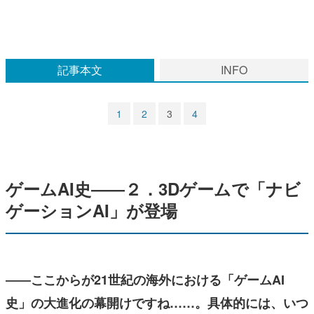
マンガ
女性向け
記事本文
INFO
アプリレビュー
その他
1
2
3
4
電ファミニコゲーマーとは？
運営：株式会社マレ
ゲームAI史――２．3Dゲームで「ナビ
ゲーションAI」が登場
――ここからが21世紀の海外における「ゲームAI
史」の大進化の幕開けですね……。具体的には、いつ