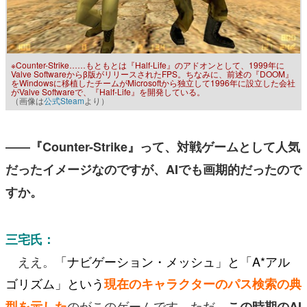
※Counter-Strike……もともとは『Half-Life』のアドオンとして、1999年に
Valve Softwareからβ版がリリースされたFPS。ちなみに、前述の『DOOM』
をWindowsに移植したチームがMicrosoftから独立して1996年に設立した会社
がValve Softwareで、『Half-Life』を開発している。
（画像は
公式Steam
より）
――『Counter-Strike』って、対戦ゲームとして人気
だったイメージなのですが、AIでも画期的だったので
すか。
三宅氏：
ええ。
「ナビゲーション・メッシュ」と「A*アル
ゴリズム」という
現在のキャラクターのパス検索の典
のがこのゲームです。ただ、
型を示した
この時期のAI