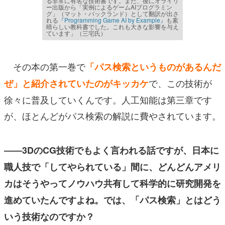
る非常に有名な技術書です。また、後にオライリ
ー出版から「実例によるゲームAIプログラミン
グ」（マット・バックランド）として翻訳が出さ
れる
『Programming Game AI by Example』
も素
晴らしい教科書でした。これも大きな影響を与え
ています」（三宅氏）
その本の第一巻で
「パス検索というものがあるんだ
で、この技術が
ぜ」と紹介されていたのがキッカケ
徐々に普及していくんです。人工知能は第三章です
が、ほとんどがパス検索の解説に費やされています。
――3DのCG技術でもよく言われる話ですが、日本に
職人技で「してやられている」間に、どんどんアメリ
カはそうやってノウハウ共有して科学的に研究開発を
進めていたんですよね。では、「パス検索」とはどう
いう技術なのですか？