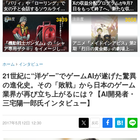
「パリィ」や「ローリング」で
Xの収益分配プログラムが9月7
女の子と会話するソウルライク
日をもって終了へ。新たな収益
インタビュー
恋愛ゲーム『小早川さんはソウ
化制度「Original Content
注目度
3839
注目度
3058
ルライク』無料公開。返事に失
Rewards Program」を発表
連載・特集一覧
敗すると「YOU DIED」
殿堂入り記事
SNS拡散数が数千以上！ ページビュー数万以上！ などな
『機動戦士ガンダム』の「シャ
アニメ『メイドインアビス』第2
ど。多くの人々に読まれた、電ファミ渾身の“殿堂入り”記
ア専用ザクⅡ」をイメージした
期「烈日の黄金郷」の劇場上映
事をまとめました。
散水ホースリールが予約開始。
が決定！レグ役・伊瀬茉莉也さ
本体にはシャアのパーソナルマ
んらが登壇する舞台挨拶も実施
ゲームの企画書
ホーム
インタビュー
ークやジオン公国軍のエンブレ
名作ゲームクリエイターの方々に製作時のエピソードをお
聞きし、ヒットする企画（ゲーム）とは何か？を探ってい
ム、型式番号などを配置
21世紀に“洋ゲー”でゲームAIが遂げた驚異
きます。
の進化史。その「敗戦」から日本のゲーム
赫本
この物語を解いてはいけない。『赫本』は、〈試験問題〉
業界が再び立ち上がるには？【AI開発者・
の形をした短編ホラー小説集です。
三宅陽一郎氏インタビュー】
新世代に訊く
これからのデジタルゲーム市場を担う若きクリエイター達
の姿を追い、彼らのルーツと情熱を探っていきます。
2017年5月12日 12:30
反応
ゲーム世代の作家たち
ゲームに多大な影響を受けた作家さんに取材し、ゲームが