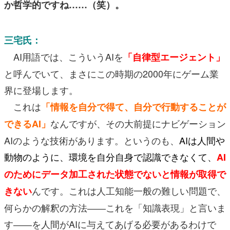
か哲学的ですね……（笑）。
三宅氏：
AI用語では、こういうAIを
「自律型エージェント」
と呼んでいて、まさにこの時期の2000年にゲーム業
界に登場します。
これは
「情報を自分で得て、自分で行動することが
なんですが、その大前提にナビゲーション
できるAI」
AIのような技術があります。というのも、
AIは人間や
動物のように、環境を自分自身で認識できなくて、
AI
のためにデータ加工された状態でないと情報が取得で
んです。これは人工知能一般の難しい問題で、
きない
何らかの解釈の方法――これを「知識表現」と言いま
す――を人間がAIに与えてあげる必要があるわけで