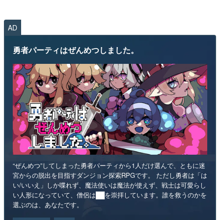
AD
勇者パーティはぜんめつしました。
“ぜんめつ”してしまった勇者パーティから1人だけ選んで、ともに迷
宮からの脱出を目指すダンジョン探索RPGです。 ただし勇者は「は
い/いいえ」しか喋れず、魔法使いは魔法が使えず、戦士は可愛らし
い人形になっていて、僧侶は██を崇拝しています。誰を救うのかを
選ぶのは、あなたです。