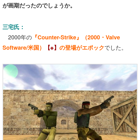
が画期だったのでしょうか。
三宅氏：
2000年の
『Counter-Strike』（2000・Valve
でした。
Software/米国）
【※】
の登場がエポック