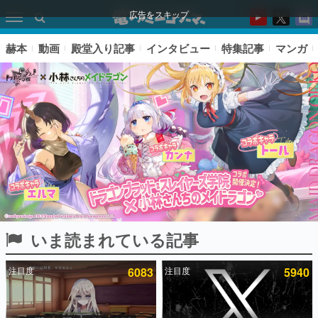
広告をスキップ
赫本
動画
殿堂入り記事
インタビュー
特集記事
マンガ
いま読まれている記事
ピックアップ
注目度
6083
注目度
5940
電ファミのいま読まれている記事ランキング
アプリセール情報