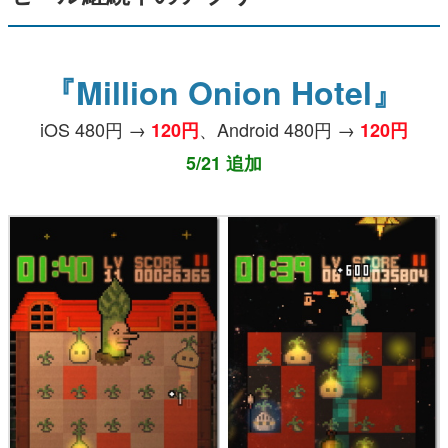
『Million Onion Hotel』
iOS 480円 →
、Android 480円 →
120円
120円
5/21 追加