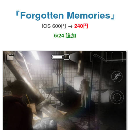
『Forgotten Memories』
iOS 600円 →
240円
5/24 追加