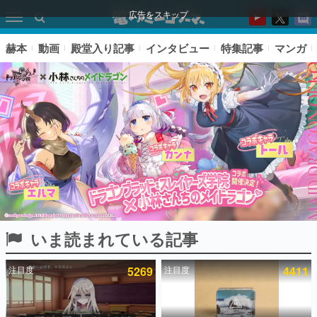
広告をスキップ
赫本
動画
殿堂入り記事
インタビュー
特集記事
マンガ
いま読まれている記事
ピックアップ
注目度
5269
注目度
4411
電ファミのいま読まれている記事ランキング
アプリセール情報