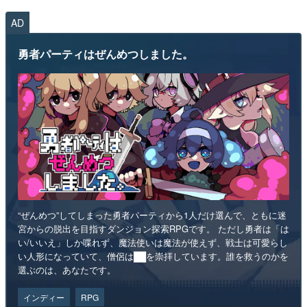
AD
勇者パーティはぜんめつしました。
“ぜんめつ”してしまった勇者パーティから1人だけ選んで、ともに迷
宮からの脱出を目指すダンジョン探索RPGです。 ただし勇者は「は
い/いいえ」しか喋れず、魔法使いは魔法が使えず、戦士は可愛らし
い人形になっていて、僧侶は██を崇拝しています。誰を救うのかを
選ぶのは、あなたです。
インディー
RPG