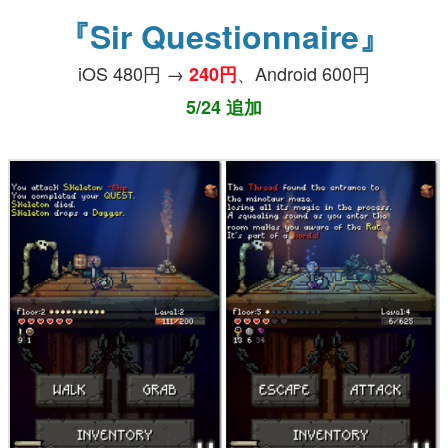
『Sir Questionnaire』
iOS 480円 →
、Android 600円
240円
5/24 追加