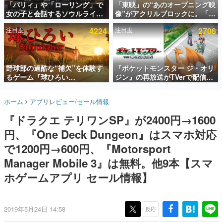
「パリィ」や「ローリング」で
「東映」の“あのオープニング映
女の子と会話するソウルライク
像”がアクリルブロックに。「東
インタビュー
恋愛ゲーム『小早川さんはソウ
映ヒストリカル グッズコレクシ
注目度
4224
注目度
2706
ルライク』無料公開。返事に失
ョン」が8月下旬より発売
連載・特集一覧
敗すると「YOU DIED」
殿堂入り記事
SNS拡散数が数千以上！ ページビュー数万以上！ などな
野球部の過酷な“補欠”を体験す
『ポケットモンスター ジ・オリ
ど。多くの人々に読まれた、電ファミ渾身の“殿堂入り”記
るゲーム『球ひろい
ジン』の再放送がTVerで配信
事をまとめました。
Simulator』が「1件」のウィッ
中！レッド（CV：竹内順子）が
シュリストをもとにチェコ語に
主人公のオリジナルアニメ
ゲームの企画書
ホーム
アプリレビュー/セール情報
対応しSNSで話題に。『キング
名作ゲームクリエイターの方々に製作時のエピソードをお
聞きし、ヒットする企画（ゲーム）とは何か？を探ってい
ダム・カム』開発元やチェコの
『ドラクエ テリワンSP』が2400円→1600
きます。
プロ野球選手から称賛の声
円、『One Deck Dungeon』はスマホ対応
赫本
この物語を解いてはいけない。『赫本』は、〈試験問題〉
で1200円→600円、『Motorsport
の形をした短編ホラー小説集です。
Manager Mobile 3』は無料。他9本【スマ
ホゲームアプリ セール情報】
新世代に訊く
これからのデジタルゲーム市場を担う若きクリエイター達
の姿を追い、彼らのルーツと情熱を探っていきます。
2019年5月24日 14:58
反応
ゲーム世代の作家たち
ゲームに多大な影響を受けた作家さんに取材し、ゲームが