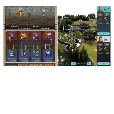
日本のコンテンツ産業やカルチャーに与えた影響を探る企
画です。
日本モバイルゲーム産業史
日本のモバイルゲーム史における主要なトピック・タイト
ルを網羅するほか、開発者へのインタビューや識者による
解説を掲載。約20年の歴史が一望できる決定版！
若ゲのいたり〜ゲームクリエイターの青春〜
『うつヌケ』『ペンと箸』等で知られるマンガ家・田中圭
一先生によるゲーム業界レポートマンガです。
なんでゲームは面白い？
ゲーム開発者・hamatsu氏がゲームの魅力を画面や操作の
具体的な形から解き明かしていく、硬派で骨太な評論連載
です。
ゲームが変えた日本語
「経験値」「裏技」「ラスボス」… ゲームにまつわる言葉
の起源や用法の変遷を、コンピューター文化史研究家・タ
イニーP氏が徹底調査。
カテゴリ
特集記事