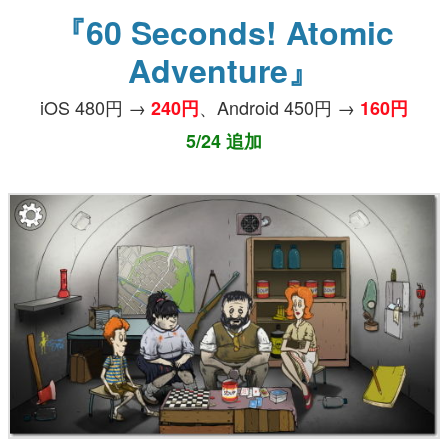
『60 Seconds! Atomic
Adventure』
iOS 480円 →
、Android 450円 →
240円
160円
5/24 追加