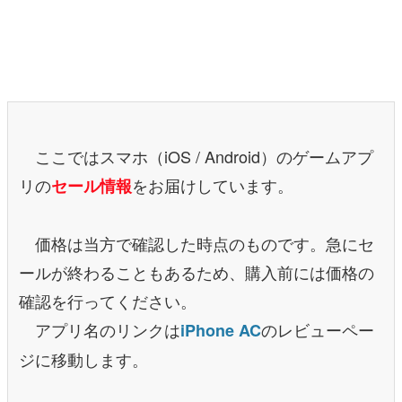
マンガ
女性向け
アプリレビュー
その他
ここではスマホ（iOS / Android）のゲームアプ
リの
をお届けしています。
セール情報
電ファミニコゲーマーとは？
運営：株式会社マレ
価格は当方で確認した時点のものです。急にセ
ールが終わることもあるため、購入前には価格の
確認を行ってください。
アプリ名のリンクは
のレビューペー
iPhone AC
ジに移動します。