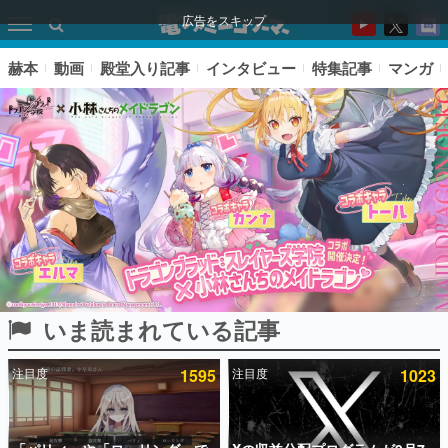
広告をスキップ
赫本
動画
殿堂入り記事
インタビュー
特集記事
マンガ
いま読まれている記事
ピックアップ
注目度
1595
注目度
1023
電ファミのいま読まれている記事ランキング
アプリセール情報