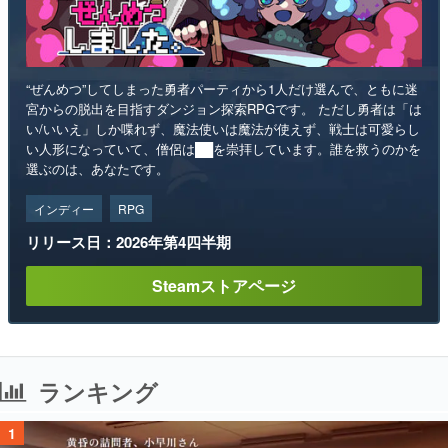
“ぜんめつ”してしまった勇者パーティから1人だけ選んで、ともに迷
宮からの脱出を目指すダンジョン探索RPGです。 ただし勇者は「は
い/いいえ」しか喋れず、魔法使いは魔法が使えず、戦士は可愛らし
い人形になっていて、僧侶は██を崇拝しています。誰を救うのかを
選ぶのは、あなたです。
インディー
RPG
リリース日：2026年第4四半期
Steamストアページ
ランキング
1