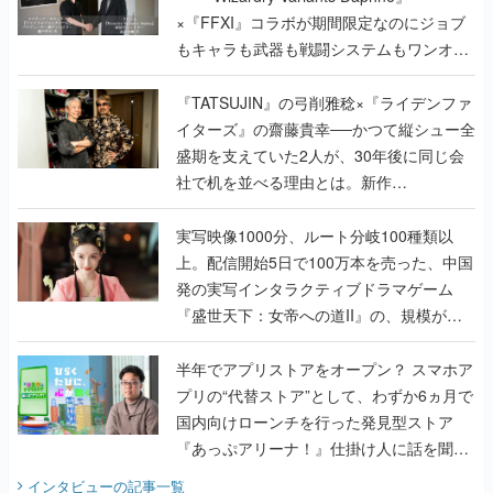
×『FFXI』コラボが期間限定なのにジョブ
もキャラも武器も戦闘システムもワンオフ
で作り込まれた理由を両ディレクターに聞
く
『TATSUJIN』の弓削雅稔×『ライデンファ
イターズ』の齋藤貴幸──かつて縦シュー全
盛期を支えていた2人が、30年後に同じ会
社で机を並べる理由とは。新作
『TATSUJIN EXTREME』で初タッグを組
んだレジェンド2人に訊く開発秘話
実写映像1000分、ルート分岐100種類以
上。配信開始5日で100万本を売った、中国
発の実写インタラクティブドラマゲーム
『盛世天下：女帝への道II』の、規模が違
うこだわりをプロデューサーに聞いた
半年でアプリストアをオープン？ スマホア
プリの“代替ストア”として、わずか6ヵ月で
国内向けローンチを行った発見型ストア
『あっぷアリーナ！』仕掛け人に話を聞い
てみた
インタビュー
の記事一覧