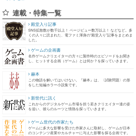
連載・特集一覧
殿堂入り記事
SNS拡散数が数千以上！ ページビュー数万以上！ などなど。多
くの人々に読まれた、電ファミ渾身の“殿堂入り”記事をまとめま
した。
ゲームの企画書
名作ゲームクリエイターの方々に製作時のエピソードをお聞き
し、ヒットする企画（ゲーム）とは何か？を探っていきます。
赫本
この物語を解いてはいけない。『赫本』は、〈試験問題〉の形
をした短編ホラー小説集です。
新世代に訊く
これからのデジタルゲーム市場を担う若きクリエイター達の姿
を追い、彼らのルーツと情熱を探っていきます。
ゲーム世代の作家たち
ゲームに多大な影響を受けた作家さんに取材し、ゲームが日本
のコンテンツ産業やカルチャーに与えた影響を探る企画です。