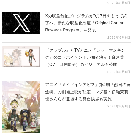
2026年8月8日
Xの収益分配プログラムが9月7日をもって終
了へ。新たな収益化制度「Original Content
Rewards Program」を発表
2026年8月8日
『グラブル』とTVアニメ『シャーマンキン
グ』のコラボイベントが開催決定！麻倉葉
（CV：日笠陽子）のビジュアルも公開
2026年8月8日
アニメ『メイドインアビス』第2期「烈日の黄
金郷」の劇場上映が決定！レグ役・伊瀬茉莉
也さんらが登壇する舞台挨拶も実施
2026年8月8日