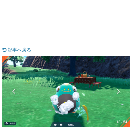
日本のコンテンツ産業やカルチャーに与えた影響を探る企
画です。
日本モバイルゲーム産業史
日本のモバイルゲーム史における主要なトピック・タイト
ルを網羅するほか、開発者へのインタビューや識者による
解説を掲載。約20年の歴史が一望できる決定版！
若ゲのいたり〜ゲームクリエイターの青春〜
『うつヌケ』『ペンと箸』等で知られるマンガ家・田中圭
記事へ戻る
一先生によるゲーム業界レポートマンガです。
なんでゲームは面白い？
ゲーム開発者・hamatsu氏がゲームの魅力を画面や操作の
具体的な形から解き明かしていく、硬派で骨太な評論連載
です。
ゲームが変えた日本語
「経験値」「裏技」「ラスボス」… ゲームにまつわる言葉
の起源や用法の変遷を、コンピューター文化史研究家・タ
イニーP氏が徹底調査。
カテゴリ
13 / 54
特集記事