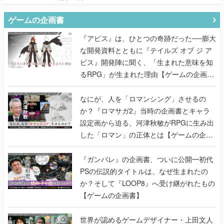
ゲームの企画書
『アビス』は、ひとつの奇跡だった──膨大
な開発資料とともに『テイルズ オブ ジ ア
ビス』開発陣に聞く、「生まれた意味を知
るRPG」が生まれた理由【ゲームの企画
書】
なにが、人を「ロマンシング」させるの
か？『ロマサガ2』当時の企画書とキャラ
設定画から迫る、河津秋敏がRPGに生み出
した「ロマン」の正体とは【ゲームの企画
書】
『ガンパレ』の企画書、ついに公開━初代
PSの伝説的タイトルは、なぜ生まれたの
か？そして『LOOP8』へ受け継がれたもの
【ゲームの企画書】
世界が認めるゲームデザイナー・上田文人