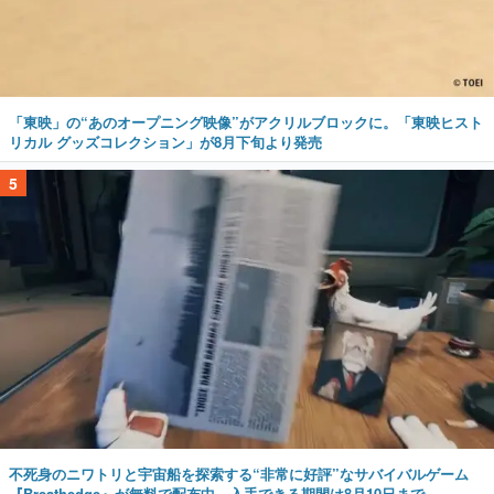
「東映」の“あのオープニング映像”がアクリルブロックに。「東映ヒスト
リカル グッズコレクション」が8月下旬より発売
5
不死身のニワトリと宇宙船を探索する“非常に好評”なサバイバルゲーム
『Breathedge』が無料で配布中。入手できる期間は8月10日まで