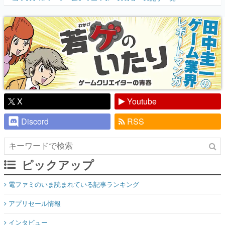
『少年ジャンプ』色だった【若ゲのいた
り】
X
Youtube
Discord
RSS
ピックアップ
電ファミのいま読まれている記事ランキング
アプリセール情報
インタビュー