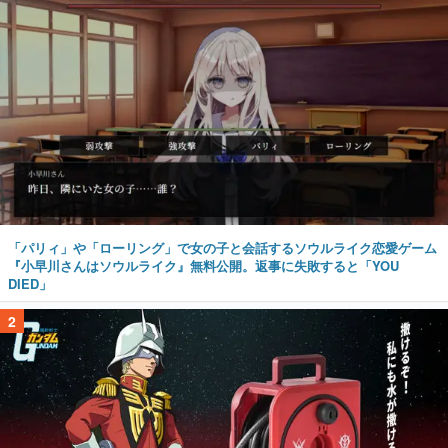
「パリィ」や「ローリング」で女の子と会話するソウルライク恋愛ゲーム
『小早川さんはソウルライク』無料公開。返事に失敗すると「YOU
DIED」
2