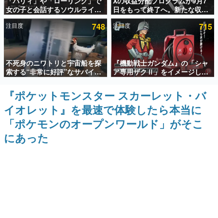
「パリィ」や「ローリング」で
Xの収益分配プログラムが9月7
女の子と会話するソウルライク
日をもって終了へ。新たな収益
インタビュー
恋愛ゲーム『小早川さんはソウ
化制度「Original Content
注目度
748
注目度
715
ルライク』無料公開。返事に失
Rewards Program」を発表
連載・特集一覧
敗すると「YOU DIED」
殿堂入り記事
不死身のニワトリと宇宙船を探
『機動戦士ガンダム』の「シャ
SNS拡散数が数千以上！ ページビュー数万以上！ などな
ど。多くの人々に読まれた、電ファミ渾身の“殿堂入り”記
索する“非常に好評”なサバイバ
ア専用ザクⅡ」をイメージした
事をまとめました。
ルゲーム『Breathedge』が無
散水ホースリールが予約開始。
料で配布中。入手できる期間は8
本体にはシャアのパーソナルマ
『ポケットモンスター スカーレット・バ
ゲームの企画書
月10日まで
ークやジオン公国軍のエンブレ
名作ゲームクリエイターの方々に製作時のエピソードをお
イオレット』を最速で体験したら本当に
ム、型式番号などを配置
聞きし、ヒットする企画（ゲーム）とは何か？を探ってい
きます。
「ポケモンのオープンワールド」がそこ
赫本
にあった
この物語を解いてはいけない。『赫本』は、〈試験問題〉
の形をした短編ホラー小説集です。
新世代に訊く
これからのデジタルゲーム市場を担う若きクリエイター達
の姿を追い、彼らのルーツと情熱を探っていきます。
ゲーム世代の作家たち
ゲームに多大な影響を受けた作家さんに取材し、ゲームが