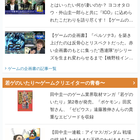
とはいったい何が凄いのか？ ヨコオタロ
ウ・外山圭一郎らと共に『ICO』に込めら
れたこだわりを語り尽くす！【ゲームの企
画書】
【ゲームの企画書】『ペルソナ3』を築き
上げたのは反骨心とリスペクトだった。赤
い企画書のもとに集った“愚連隊”がシリー
ズを生まれ変わらせるまで【橋野桂インタ
ビュー】
ゲームの企画書
の記事一覧
若ゲのいたり〜ゲームクリエイターの青春〜
田中圭一のゲーム業界取材マンガ『若ゲの
いたり』第2巻が発売。『ポケモン』田尻
智さん、『ゼビウス』遠藤雅伸さんらの貴
重なエピソードを収録
【田中圭一連載：アイマス/ガンダム 戦場
の絆 編】わがままな王様のわがままなニー