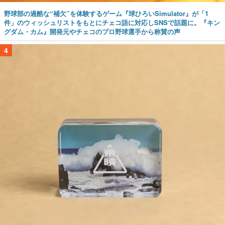
野球部の過酷な“補欠”を体験するゲーム『球ひろいSimulator』が「1
件」のウィッシュリストをもとにチェコ語に対応しSNSで話題に。『キン
グダム・カム』開発元やチェコのプロ野球選手から称賛の声
4