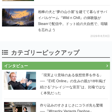
相棒の犬と“夢の山小屋”を建てて暮らすサバ
イバルゲーム『Wild n Chill』の体験版が
Steamで配信中。ドット絵の大自然で、喧騒
を忘れよう
2026年8月8日
カテゴリーピックアップ
インタビュー
「現実より意味のある仮想世界を作る」
──『EVE Online』の生みの親が18年掲げ
続ける”クレイジーな宣言”は、比喩ではな
く本気だった
作り込みのすさまじさにコラボ先も驚嘆
──『Wizardry Variants Daphne』