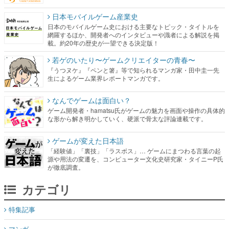
日本モバイルゲーム産業史
日本のモバイルゲーム史における主要なトピック・タイトルを
網羅するほか、開発者へのインタビューや識者による解説を掲
載。約20年の歴史が一望できる決定版！
若ゲのいたり〜ゲームクリエイターの青春〜
『うつヌケ』『ペンと箸』等で知られるマンガ家・田中圭一先
生によるゲーム業界レポートマンガです。
なんでゲームは面白い？
ゲーム開発者・hamatsu氏がゲームの魅力を画面や操作の具体的
な形から解き明かしていく、硬派で骨太な評論連載です。
ゲームが変えた日本語
「経験値」「裏技」「ラスボス」… ゲームにまつわる言葉の起
源や用法の変遷を、コンピューター文化史研究家・タイニーP氏
が徹底調査。
カテゴリ
特集記事
マンガ