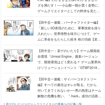
ズを満たす！──小山順一朗が貫く姿勢に、
ゲームクリエイターとしての矜持を見た
【若ゲのいたり最終回】
【田中圭一連載：バーチャファイター編】
「新しい3D表現のために、軍事技術を採り
入れたい」世界情勢を味方につけて、ゲー
ムに革命をもたらした鈴木 裕の功績【若ゲ
のいたり】
【田中圭一：若ゲのいたり】ゲーム開発統
合環境「Unreal Engine」最新バージョン
で、開発環境はどう変わる？ ゲーム業界向
けソリューションイベント「GTMF2019」
に行って、より理解を深めよう【PR】
【田中圭一連載：サイバーコネクトツー
編】すべての責任はオレが取る。だから、
付いてきてくれないか──男の熱意はチーム
解散の危機を救い、『.hack』成功の活路を
開く。業界の快男児・松山 洋に流れる血は
若ゲのいたり〜ゲームクリエイターの青春〜
の記事一覧