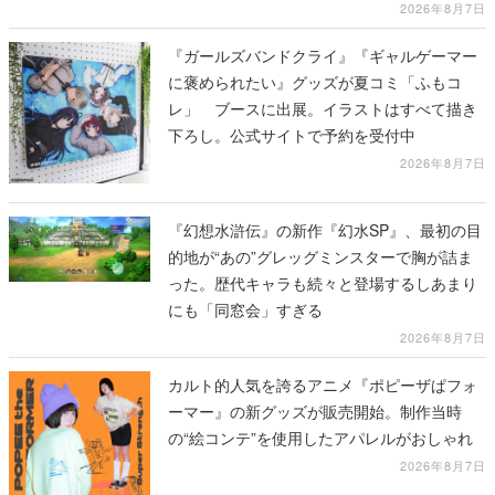
2026年8月7日
『ガールズバンドクライ』『ギャルゲーマー
に褒められたい』グッズが夏コミ「ふもコ
レ」 ブースに出展。イラストはすべて描き
下ろし。公式サイトで予約を受付中
2026年8月7日
『幻想水滸伝』の新作『幻水SP』、最初の目
的地が“あの”グレッグミンスターで胸が詰ま
った。歴代キャラも続々と登場するしあまり
にも「同窓会」すぎる
2026年8月7日
カルト的人気を誇るアニメ『ポピーザぱフォ
ーマー』の新グッズが販売開始。制作当時
の“絵コンテ”を使用したアパレルがおしゃれ
2026年8月7日