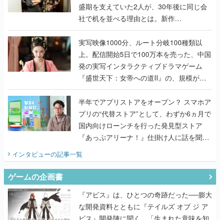
盛期を支えていた2人が、30年後に同じ会
社で机を並べる理由とは。新作
『TATSUJIN EXTREME』で初タッグを組
んだレジェンド2人に訊く開発秘話
実写映像1000分、ルート分岐100種類以
上。配信開始5日で100万本を売った、中国
発の実写インタラクティブドラマゲーム
『盛世天下：女帝への道II』の、規模が違
うこだわりをプロデューサーに聞いた
半年でアプリストアをオープン？ スマホア
プリの“代替ストア”として、わずか6ヵ月で
国内向けローンチを行った発見型ストア
『あっぷアリーナ！』仕掛け人に話を聞い
てみた
インタビュー
の記事一覧
ゲームの企画書
『アビス』は、ひとつの奇跡だった──膨大
な開発資料とともに『テイルズ オブ ジ ア
ビス』開発陣に聞く、「生まれた意味を知