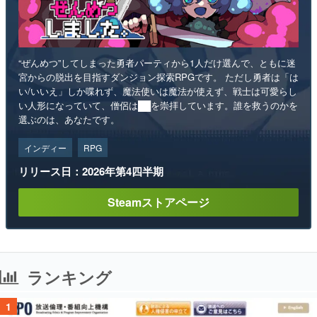
“ぜんめつ”してしまった勇者パーティから1人だけ選んで、ともに迷
宮からの脱出を目指すダンジョン探索RPGです。 ただし勇者は「は
い/いいえ」しか喋れず、魔法使いは魔法が使えず、戦士は可愛らし
い人形になっていて、僧侶は██を崇拝しています。誰を救うのかを
選ぶのは、あなたです。
インディー
RPG
リリース日：2026年第4四半期
Steamストアページ
ランキング
1