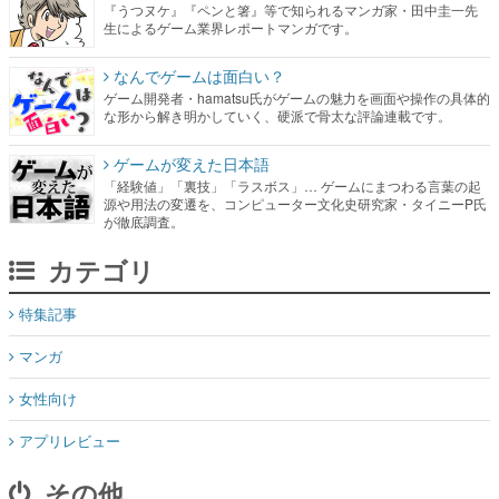
『うつヌケ』『ペンと箸』等で知られるマンガ家・田中圭一先
生によるゲーム業界レポートマンガです。
なんでゲームは面白い？
ゲーム開発者・hamatsu氏がゲームの魅力を画面や操作の具体的
な形から解き明かしていく、硬派で骨太な評論連載です。
ゲームが変えた日本語
「経験値」「裏技」「ラスボス」… ゲームにまつわる言葉の起
源や用法の変遷を、コンピューター文化史研究家・タイニーP氏
が徹底調査。
カテゴリ
特集記事
マンガ
女性向け
アプリレビュー
その他