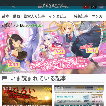
広告をスキップ
赫本
動画
殿堂入り記事
インタビュー
特集記事
マンガ
いま読まれている記事
ピックアップ
注目度
9559
注目度
6875
電ファミのいま読まれている記事ランキング
アプリセール情報