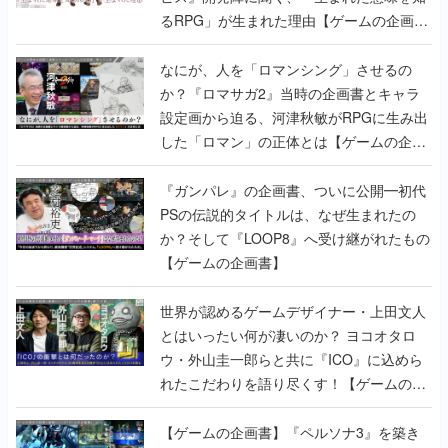
るRPG」が生まれた理由【ゲームの企画
書】
なにが、人を「ロマンシング」させるの
か？『ロマサガ2』当時の企画書とキャラ
設定画から迫る、河津秋敏がRPGに生み出
した「ロマン」の正体とは【ゲームの企画
書】
『ガンパレ』の企画書、ついに公開━初代
PSの伝説的タイトルは、なぜ生まれたの
か？そして『LOOP8』へ受け継がれたもの
【ゲームの企画書】
世界が認めるゲームデザイナー・上田文人
とはいったい何が凄いのか？ ヨコオタロ
ウ・外山圭一郎らと共に『ICO』に込めら
れたこだわりを語り尽くす！【ゲームの企
画書】
【ゲームの企画書】『ペルソナ3』を築き