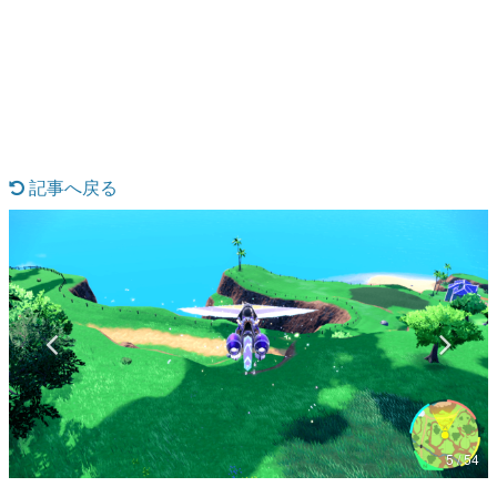
日本のコンテンツ産業やカルチャーに与えた影響を探る企
画です。
日本モバイルゲーム産業史
日本のモバイルゲーム史における主要なトピック・タイト
ルを網羅するほか、開発者へのインタビューや識者による
解説を掲載。約20年の歴史が一望できる決定版！
若ゲのいたり〜ゲームクリエイターの青春〜
『うつヌケ』『ペンと箸』等で知られるマンガ家・田中圭
記事へ戻る
一先生によるゲーム業界レポートマンガです。
なんでゲームは面白い？
ゲーム開発者・hamatsu氏がゲームの魅力を画面や操作の
具体的な形から解き明かしていく、硬派で骨太な評論連載
です。
ゲームが変えた日本語
「経験値」「裏技」「ラスボス」… ゲームにまつわる言葉
の起源や用法の変遷を、コンピューター文化史研究家・タ
イニーP氏が徹底調査。
カテゴリ
5 / 54
特集記事