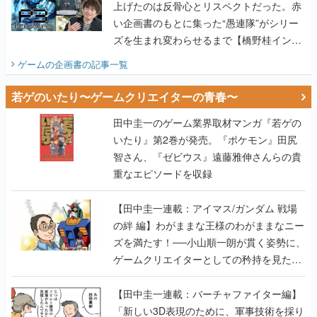
上げたのは反骨心とリスペクトだった。赤
い企画書のもとに集った“愚連隊”がシリー
ズを生まれ変わらせるまで【橋野桂インタ
ビュー】
ゲームの企画書
の記事一覧
若ゲのいたり〜ゲームクリエイターの青春〜
田中圭一のゲーム業界取材マンガ『若ゲの
いたり』第2巻が発売。『ポケモン』田尻
智さん、『ゼビウス』遠藤雅伸さんらの貴
重なエピソードを収録
【田中圭一連載：アイマス/ガンダム 戦場
の絆 編】わがままな王様のわがままなニー
ズを満たす！──小山順一朗が貫く姿勢に、
ゲームクリエイターとしての矜持を見た
【若ゲのいたり最終回】
【田中圭一連載：バーチャファイター編】
「新しい3D表現のために、軍事技術を採り