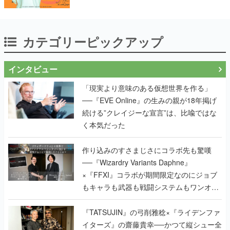
カテゴリーピックアップ
インタビュー
「現実より意味のある仮想世界を作る」
──『EVE Online』の生みの親が18年掲げ
続ける”クレイジーな宣言”は、比喩ではな
く本気だった
作り込みのすさまじさにコラボ先も驚嘆
──『Wizardry Variants Daphne』
×『FFXI』コラボが期間限定なのにジョブ
もキャラも武器も戦闘システムもワンオフ
で作り込まれた理由を両ディレクターに聞
く
『TATSUJIN』の弓削雅稔×『ライデンファ
イターズ』の齋藤貴幸──かつて縦シュー全