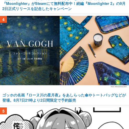
『Moonlighter』がSteamにて無料配布中！続編『Moonlighter 2』の9月
2日正式リリースを記念したキャンペーン
4
ゴッホの名画『ローヌ川の星月夜』をあしらった傘やトートバッグなどが
登場。8月7日21時より2日間限定で予約販売
5