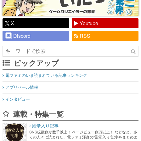
X
Youtube
Discord
RSS
ピックアップ
電ファミのいま読まれている記事ランキング
アプリセール情報
インタビュー
連載・特集一覧
殿堂入り記事
SNS拡散数が数千以上！ ページビュー数万以上！ などなど。多
くの人々に読まれた、電ファミ渾身の“殿堂入り”記事をまとめま