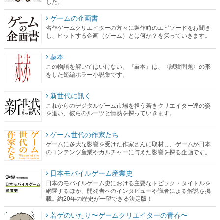
した。
ゲームの企画書
名作ゲームクリエイターの方々に製作時のエピソードをお聞き
し、ヒットする企画（ゲーム）とは何か？を探っていきます。
赫本
この物語を解いてはいけない。『赫本』は、〈試験問題〉の形
をした短編ホラー小説集です。
新世代に訊く
これからのデジタルゲーム市場を担う若きクリエイター達の姿
を追い、彼らのルーツと情熱を探っていきます。
ゲーム世代の作家たち
ゲームに多大な影響を受けた作家さんに取材し、ゲームが日本
のコンテンツ産業やカルチャーに与えた影響を探る企画です。
日本モバイルゲーム産業史
日本のモバイルゲーム史における主要なトピック・タイトルを
網羅するほか、開発者へのインタビューや識者による解説を掲
載。約20年の歴史が一望できる決定版！
若ゲのいたり〜ゲームクリエイターの青春〜