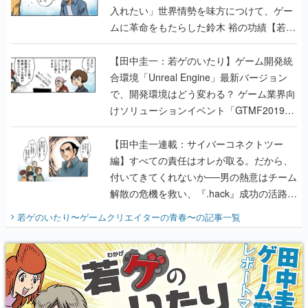
入れたい」世界情勢を味方につけて、ゲー
ムに革命をもたらした鈴木 裕の功績【若ゲ
のいたり】
【田中圭一：若ゲのいたり】ゲーム開発統
合環境「Unreal Engine」最新バージョン
で、開発環境はどう変わる？ ゲーム業界向
けソリューションイベント「GTMF2019」
に行って、より理解を深めよう【PR】
【田中圭一連載：サイバーコネクトツー
編】すべての責任はオレが取る。だから、
付いてきてくれないか──男の熱意はチーム
解散の危機を救い、『.hack』成功の活路を
開く。業界の快男児・松山 洋に流れる血は
若ゲのいたり〜ゲームクリエイターの青春〜
の記事一覧
『少年ジャンプ』色だった【若ゲのいた
り】