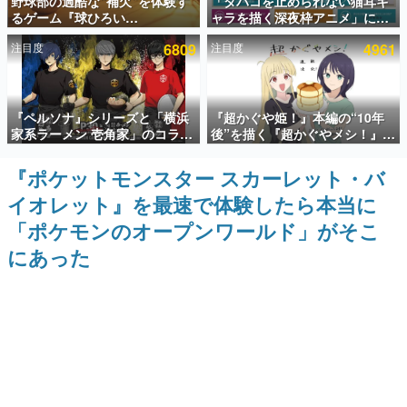
野球部の過酷な“補欠”を体験す
「タバコを止められない猫耳キ
るゲーム『球ひろい
ャラを描く深夜枠アニメ」に視
インタビュー
Simulator』が「1件」のウィッ
聴者の一部から批判意見。違法
注目度
6809
注目度
4961
シュリストをもとにチェコ語に
薬物の使用と思しき描写も含め
連載・特集一覧
対応しSNSで話題に。『キング
て、BPOが議論を交わす
ダム・カム』開発元やチェコの
プロ野球選手から称賛の声
殿堂入り記事
『ペルソナ』シリーズと「横浜
『超かぐや姫！』本編の“10年
SNS拡散数が数千以上！ ページビュー数万以上！ などな
ど。多くの人々に読まれた、電ファミ渾身の“殿堂入り”記
家系ラーメン 壱角家」のコラボ
後”を描く『超かぐやメシ！』
事をまとめました。
が8月21日から開催。”はがく
Web連載決定。新たなWebマン
れ”風とんこつラーメンや、おい
ガレーベル「ビビビコミック」
『ポケットモンスター スカーレット・バ
ゲームの企画書
しく食べられるカレーラーメン
にて特別話が掲載スタート、あ
名作ゲームクリエイターの方々に製作時のエピソードをお
イオレット』を最速で体験したら本当に
がラインナップ
のお話には…まだ続きがある！
聞きし、ヒットする企画（ゲーム）とは何か？を探ってい
きます。
「ポケモンのオープンワールド」がそこ
赫本
にあった
この物語を解いてはいけない。『赫本』は、〈試験問題〉
の形をした短編ホラー小説集です。
新世代に訊く
これからのデジタルゲーム市場を担う若きクリエイター達
の姿を追い、彼らのルーツと情熱を探っていきます。
ゲーム世代の作家たち
ゲームに多大な影響を受けた作家さんに取材し、ゲームが