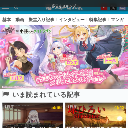
広告をスキップ
赫本
動画
殿堂入り記事
インタビュー
特集記事
マンガ
いま読まれている記事
ピックアップ
注目度
5566
注目度
4543
電ファミのいま読まれている記事ランキング
アプリセール情報