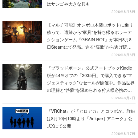
はサンゴや大きな貝も
2026年8月8日
【マルチ可能】オンボロ木製ロボットに乗り
移って、遺跡から“家具”を持ち帰るホラーア
クションゲーム『GRAIN ROT』が本日8月8
日Steamにて発売。迫る“腐敗”から逃げ延
び、持ち帰った家具で基地を再建
2026年8月8日
『ブラッドボーン』公式アートブックKindle
版が44％オフの「2035円」で購入できる“マ
ジェスティック”なセールが開催中。作品世界
の理解と“啓蒙”を深められる狩人様必携の一
冊
2026年8月7日
『VRChat』が『ヒロアカ』とコラボか。詳細
は8月10日10時より「Anique | アニーク」公
式Xにて公開
2026年8月7日