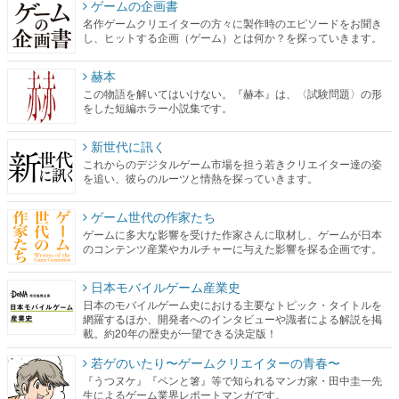
ゲームの企画書
名作ゲームクリエイターの方々に製作時のエピソードをお聞き
し、ヒットする企画（ゲーム）とは何か？を探っていきます。
赫本
この物語を解いてはいけない。『赫本』は、〈試験問題〉の形
をした短編ホラー小説集です。
新世代に訊く
これからのデジタルゲーム市場を担う若きクリエイター達の姿
を追い、彼らのルーツと情熱を探っていきます。
ゲーム世代の作家たち
ゲームに多大な影響を受けた作家さんに取材し、ゲームが日本
のコンテンツ産業やカルチャーに与えた影響を探る企画です。
日本モバイルゲーム産業史
日本のモバイルゲーム史における主要なトピック・タイトルを
網羅するほか、開発者へのインタビューや識者による解説を掲
載。約20年の歴史が一望できる決定版！
若ゲのいたり〜ゲームクリエイターの青春〜
『うつヌケ』『ペンと箸』等で知られるマンガ家・田中圭一先
生によるゲーム業界レポートマンガです。