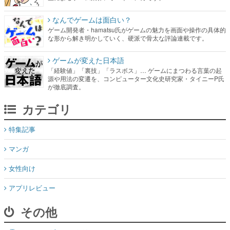
なんでゲームは面白い？
ゲーム開発者・hamatsu氏がゲームの魅力を画面や操作の具体的
な形から解き明かしていく、硬派で骨太な評論連載です。
ゲームが変えた日本語
「経験値」「裏技」「ラスボス」… ゲームにまつわる言葉の起
源や用法の変遷を、コンピューター文化史研究家・タイニーP氏
が徹底調査。
カテゴリ
特集記事
マンガ
女性向け
アプリレビュー
その他