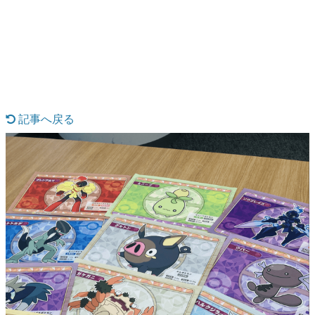
日本のコンテンツ産業やカルチャーに与えた影響を探る企
画です。
日本モバイルゲーム産業史
日本のモバイルゲーム史における主要なトピック・タイト
ルを網羅するほか、開発者へのインタビューや識者による
解説を掲載。約20年の歴史が一望できる決定版！
若ゲのいたり〜ゲームクリエイターの青春〜
『うつヌケ』『ペンと箸』等で知られるマンガ家・田中圭
記事へ戻る
一先生によるゲーム業界レポートマンガです。
なんでゲームは面白い？
ゲーム開発者・hamatsu氏がゲームの魅力を画面や操作の
具体的な形から解き明かしていく、硬派で骨太な評論連載
です。
ゲームが変えた日本語
「経験値」「裏技」「ラスボス」… ゲームにまつわる言葉
の起源や用法の変遷を、コンピューター文化史研究家・タ
イニーP氏が徹底調査。
カテゴリ
特集記事