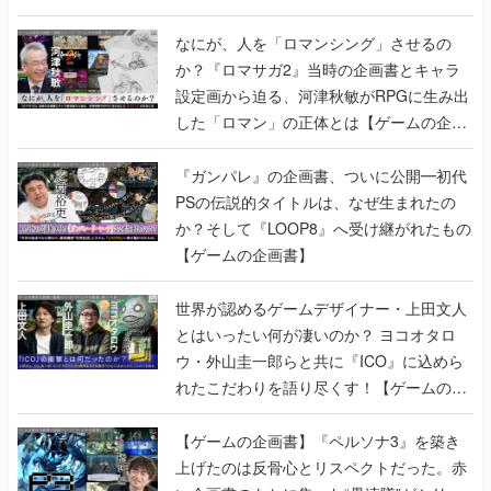
書】
なにが、人を「ロマンシング」させるの
か？『ロマサガ2』当時の企画書とキャラ
設定画から迫る、河津秋敏がRPGに生み出
した「ロマン」の正体とは【ゲームの企画
書】
『ガンパレ』の企画書、ついに公開━初代
PSの伝説的タイトルは、なぜ生まれたの
か？そして『LOOP8』へ受け継がれたもの
【ゲームの企画書】
世界が認めるゲームデザイナー・上田文人
とはいったい何が凄いのか？ ヨコオタロ
ウ・外山圭一郎らと共に『ICO』に込めら
れたこだわりを語り尽くす！【ゲームの企
画書】
【ゲームの企画書】『ペルソナ3』を築き
上げたのは反骨心とリスペクトだった。赤