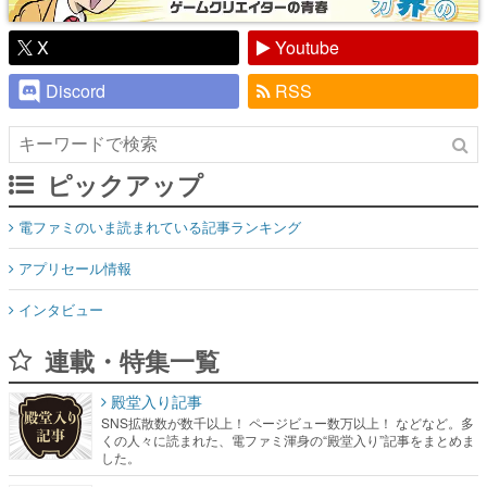
X
Youtube
Discord
RSS
ピックアップ
電ファミのいま読まれている記事ランキング
アプリセール情報
インタビュー
連載・特集一覧
殿堂入り記事
SNS拡散数が数千以上！ ページビュー数万以上！ などなど。多
くの人々に読まれた、電ファミ渾身の“殿堂入り”記事をまとめま
した。