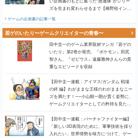
い企画書のもとに集った“愚連隊”がシリー
ズを生まれ変わらせるまで【橋野桂インタ
ビュー】
ゲームの企画書
の記事一覧
若ゲのいたり〜ゲームクリエイターの青春〜
田中圭一のゲーム業界取材マンガ『若ゲの
いたり』第2巻が発売。『ポケモン』田尻
智さん、『ゼビウス』遠藤雅伸さんらの貴
重なエピソードを収録
【田中圭一連載：アイマス/ガンダム 戦場
の絆 編】わがままな王様のわがままなニー
ズを満たす！──小山順一朗が貫く姿勢に、
ゲームクリエイターとしての矜持を見た
【若ゲのいたり最終回】
【田中圭一連載：バーチャファイター編】
「新しい3D表現のために、軍事技術を採り
入れたい」世界情勢を味方につけて、ゲー