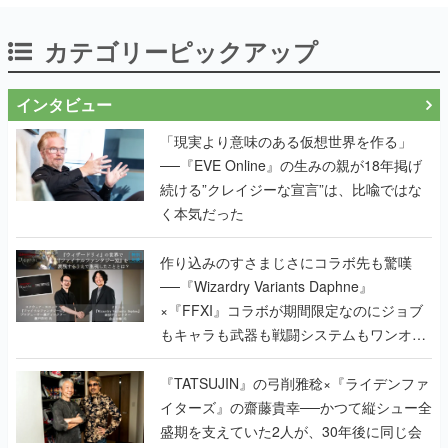
カテゴリーピックアップ
インタビュー
「現実より意味のある仮想世界を作る」
──『EVE Online』の生みの親が18年掲げ
続ける”クレイジーな宣言”は、比喩ではな
く本気だった
作り込みのすさまじさにコラボ先も驚嘆
──『Wizardry Variants Daphne』
×『FFXI』コラボが期間限定なのにジョブ
もキャラも武器も戦闘システムもワンオフ
で作り込まれた理由を両ディレクターに聞
く
『TATSUJIN』の弓削雅稔×『ライデンファ
イターズ』の齋藤貴幸──かつて縦シュー全
盛期を支えていた2人が、30年後に同じ会