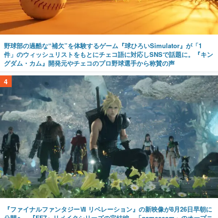
野球部の過酷な“補欠”を体験するゲーム『球ひろいSimulator』が「1
件」のウィッシュリストをもとにチェコ語に対応しSNSで話題に。『キン
グダム・カム』開発元やチェコのプロ野球選手から称賛の声
4
『ファイナルファンタジーⅦ リベレーション』の新映像が8月26日早朝に
公開へ。『FF7』リメイクシリーズの完結編、「gamescom」のオープニ