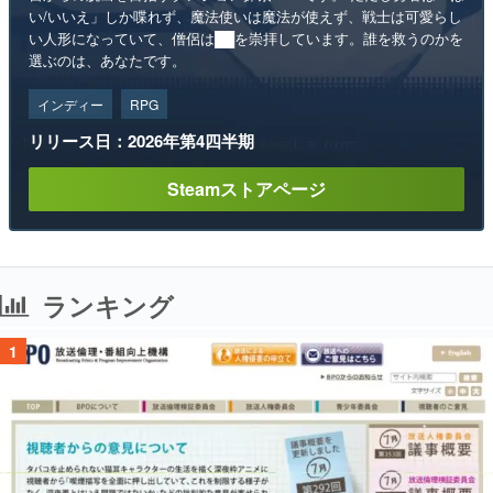
い/いいえ」しか喋れず、魔法使いは魔法が使えず、戦士は可愛らし
い人形になっていて、僧侶は██を崇拝しています。誰を救うのかを
選ぶのは、あなたです。
インディー
RPG
リリース日：2026年第4四半期
Steamストアページ
ランキング
1