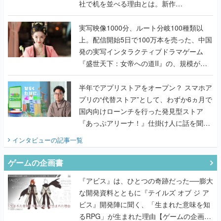
社で机を並べる理由とは。新作
『TATSUJIN EXTREME』で初タッグを組
んだレジェンド2人に訊く開発秘話
実写映像1000分、ルート分岐100種類以
上。配信開始5日で100万本を売った、中国
発の実写インタラクティブドラマゲーム
『盛世天下：女帝への道II』の、規模が違
うこだわりをプロデューサーに聞いた
半年でアプリストアをオープン？ スマホア
プリの“代替ストア”として、わずか6ヵ月で
国内向けローンチを行った発見型ストア
『あっぷアリーナ！』仕掛け人に話を聞い
てみた
インタビュー
の記事一覧
ゲームの企画書
『アビス』は、ひとつの奇跡だった──膨大
な開発資料とともに『テイルズ オブ ジ ア
ビス』開発陣に聞く、「生まれた意味を知
るRPG」が生まれた理由【ゲームの企画