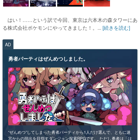
はい！……という訳で今回、東京は六本木の森タワーにあ
る株式会社ポケモンにやってきました！。...
[続きを読む]
AD
勇者パーティはぜんめつしました。
“ぜんめつ”してしまった勇者パーティから1人だけ選んで、ともに迷
宮からの脱出を目指すダンジョン探索RPGです。 ただし勇者は「は