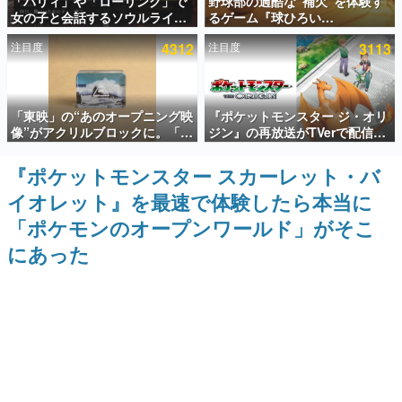
「パリィ」や「ローリング」で
野球部の過酷な“補欠”を体験す
女の子と会話するソウルライク
るゲーム『球ひろい
インタビュー
恋愛ゲーム『小早川さんはソウ
Simulator』が「1件」のウィッ
注目度
4312
注目度
3113
ルライク』無料公開。返事に失
シュリストをもとにチェコ語に
連載・特集一覧
敗すると「YOU DIED」
対応しSNSで話題に。『キング
ダム・カム』開発元やチェコの
プロ野球選手から称賛の声
殿堂入り記事
「東映」の“あのオープニング映
『ポケットモンスター ジ・オリ
SNS拡散数が数千以上！ ページビュー数万以上！ などな
ど。多くの人々に読まれた、電ファミ渾身の“殿堂入り”記
像”がアクリルブロックに。「東
ジン』の再放送がTVerで配信
事をまとめました。
映ヒストリカル グッズコレクシ
中！レッド（CV：竹内順子）が
ョン」が8月下旬より発売
主人公のオリジナルアニメ
『ポケットモンスター スカーレット・バ
ゲームの企画書
名作ゲームクリエイターの方々に製作時のエピソードをお
イオレット』を最速で体験したら本当に
聞きし、ヒットする企画（ゲーム）とは何か？を探ってい
きます。
「ポケモンのオープンワールド」がそこ
赫本
にあった
この物語を解いてはいけない。『赫本』は、〈試験問題〉
の形をした短編ホラー小説集です。
新世代に訊く
これからのデジタルゲーム市場を担う若きクリエイター達
の姿を追い、彼らのルーツと情熱を探っていきます。
ゲーム世代の作家たち
ゲームに多大な影響を受けた作家さんに取材し、ゲームが