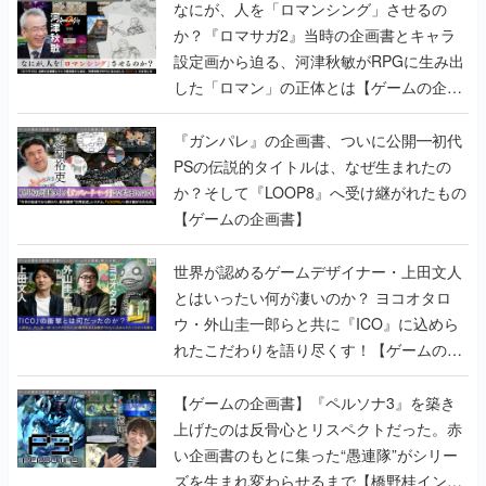
なにが、人を「ロマンシング」させるの
か？『ロマサガ2』当時の企画書とキャラ
設定画から迫る、河津秋敏がRPGに生み出
した「ロマン」の正体とは【ゲームの企画
書】
『ガンパレ』の企画書、ついに公開━初代
PSの伝説的タイトルは、なぜ生まれたの
か？そして『LOOP8』へ受け継がれたもの
【ゲームの企画書】
世界が認めるゲームデザイナー・上田文人
とはいったい何が凄いのか？ ヨコオタロ
ウ・外山圭一郎らと共に『ICO』に込めら
れたこだわりを語り尽くす！【ゲームの企
画書】
【ゲームの企画書】『ペルソナ3』を築き
上げたのは反骨心とリスペクトだった。赤
い企画書のもとに集った“愚連隊”がシリー
ズを生まれ変わらせるまで【橋野桂インタ