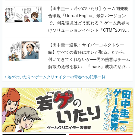
のいたり】
【田中圭一：若ゲのいたり】ゲーム開発統
合環境「Unreal Engine」最新バージョン
で、開発環境はどう変わる？ ゲーム業界向
けソリューションイベント「GTMF2019」
に行って、より理解を深めよう【PR】
【田中圭一連載：サイバーコネクトツー
編】すべての責任はオレが取る。だから、
付いてきてくれないか──男の熱意はチーム
解散の危機を救い、『.hack』成功の活路を
開く。業界の快男児・松山 洋に流れる血は
若ゲのいたり〜ゲームクリエイターの青春〜
の記事一覧
『少年ジャンプ』色だった【若ゲのいた
り】