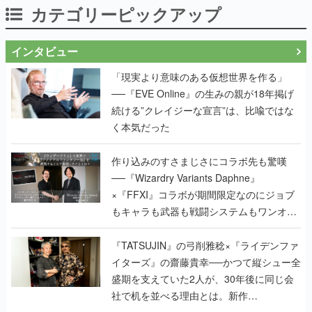
カテゴリーピックアップ
インタビュー
「現実より意味のある仮想世界を作る」
──『EVE Online』の生みの親が18年掲げ
続ける”クレイジーな宣言”は、比喩ではな
く本気だった
作り込みのすさまじさにコラボ先も驚嘆
──『Wizardry Variants Daphne』
×『FFXI』コラボが期間限定なのにジョブ
もキャラも武器も戦闘システムもワンオフ
で作り込まれた理由を両ディレクターに聞
く
『TATSUJIN』の弓削雅稔×『ライデンファ
イターズ』の齋藤貴幸──かつて縦シュー全
盛期を支えていた2人が、30年後に同じ会
社で机を並べる理由とは。新作