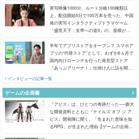
『TATSUJIN EXTREME』で初タッグを組
んだレジェンド2人に訊く開発秘話
実写映像1000分、ルート分岐100種類以
上。配信開始5日で100万本を売った、中国
発の実写インタラクティブドラマゲーム
『盛世天下：女帝への道II』の、規模が違
うこだわりをプロデューサーに聞いた
半年でアプリストアをオープン？ スマホア
プリの“代替ストア”として、わずか6ヵ月で
国内向けローンチを行った発見型ストア
『あっぷアリーナ！』仕掛け人に話を聞い
てみた
インタビュー
の記事一覧
ゲームの企画書
『アビス』は、ひとつの奇跡だった──膨大
な開発資料とともに『テイルズ オブ ジ ア
ビス』開発陣に聞く、「生まれた意味を知
るRPG」が生まれた理由【ゲームの企画
書】