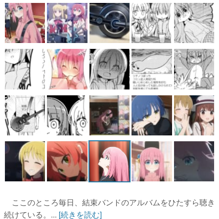
マンガ
女性向け
アプリレビュー
その他
電ファミニコゲーマーとは？
運営：株式会社マレ
ここのところ毎日、結束バンドのアルバムをひたすら聴き
続けている。...
[続きを読む]