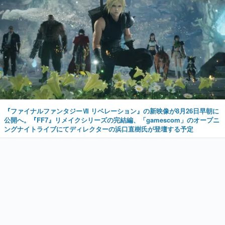
『ファイナルファンタジーⅦ リベレーション』の新映像が8月26日早朝に
公開へ。『FF7』リメイクシリーズの完結編、「gamescom」のオープニ
ングナイトライブにてディレクターの浜口直樹氏が登壇する予定