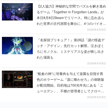
【2人協力】神秘的な空間でパズルを解き進め
るゲーム『Together in Forgotten Lands』が
本日8月8日Steamでリリース。時に忘れ去ら
れた世界の古代洞窟を舞台に、4つのバイオー
ムを探索しながら脱出を目指す
2026年8月8日
『名探偵プリキュア！』第28話「謎の怪盗デ
ッチ・アゲイン」先行カット解禁。泣きぼく
ろにモノクル、ミステリアスな姿が映し出さ
れた場面も
2026年8月8日
“船倉の神”に培養肉を与えて楽園を目指す異
色のホラーゲーム『器に喰わせろ』の体験版
が配信開始。目的地は700光年先にある「ニ
ューエデン」、不燃の管理者としてクローン
人間を増やし、加工して神に捧げる
2026年8月8日