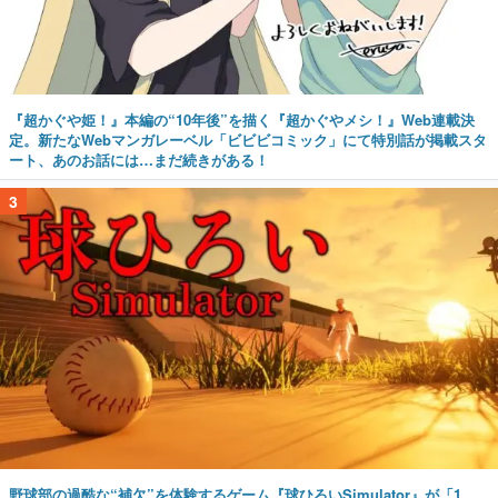
『超かぐや姫！』本編の“10年後”を描く『超かぐやメシ！』Web連載決
定。新たなWebマンガレーベル「ビビビコミック」にて特別話が掲載スタ
ート、あのお話には…まだ続きがある！
3
野球部の過酷な“補欠”を体験するゲーム『球ひろいSimulator』が「1