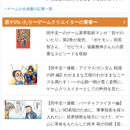
ビュー】
ゲームの企画書
の記事一覧
若ゲのいたり〜ゲームクリエイターの青春〜
田中圭一のゲーム業界取材マンガ『若ゲの
いたり』第2巻が発売。『ポケモン』田尻
智さん、『ゼビウス』遠藤雅伸さんらの貴
重なエピソードを収録
【田中圭一連載：アイマス/ガンダム 戦場
の絆 編】わがままな王様のわがままなニー
ズを満たす！──小山順一朗が貫く姿勢に、
ゲームクリエイターとしての矜持を見た
【若ゲのいたり最終回】
【田中圭一連載：バーチャファイター編】
「新しい3D表現のために、軍事技術を採り
入れたい」世界情勢を味方につけて、ゲー
ムに革命をもたらした鈴木 裕の功績【若ゲ