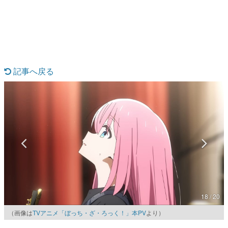
日本のコンテンツ産業やカルチャーに与えた影響を探る企
画です。
日本モバイルゲーム産業史
日本のモバイルゲーム史における主要なトピック・タイト
ルを網羅するほか、開発者へのインタビューや識者による
解説を掲載。約20年の歴史が一望できる決定版！
記事へ戻る
若ゲのいたり〜ゲームクリエイターの青春〜
『うつヌケ』『ペンと箸』等で知られるマンガ家・田中圭
一先生によるゲーム業界レポートマンガです。
なんでゲームは面白い？
ゲーム開発者・hamatsu氏がゲームの魅力を画面や操作の
具体的な形から解き明かしていく、硬派で骨太な評論連載
です。
ゲームが変えた日本語
「経験値」「裏技」「ラスボス」… ゲームにまつわる言葉
の起源や用法の変遷を、コンピューター文化史研究家・タ
イニーP氏が徹底調査。
18 / 20
カテゴリ
（画像は
TVアニメ「ぼっち・ざ・ろっく！」本PV
より）
特集記事