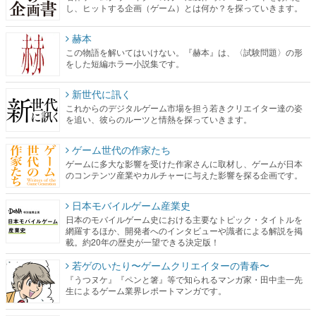
し、ヒットする企画（ゲーム）とは何か？を探っていきます。
赫本
この物語を解いてはいけない。『赫本』は、〈試験問題〉の形
をした短編ホラー小説集です。
新世代に訊く
これからのデジタルゲーム市場を担う若きクリエイター達の姿
を追い、彼らのルーツと情熱を探っていきます。
ゲーム世代の作家たち
ゲームに多大な影響を受けた作家さんに取材し、ゲームが日本
のコンテンツ産業やカルチャーに与えた影響を探る企画です。
日本モバイルゲーム産業史
日本のモバイルゲーム史における主要なトピック・タイトルを
網羅するほか、開発者へのインタビューや識者による解説を掲
載。約20年の歴史が一望できる決定版！
若ゲのいたり〜ゲームクリエイターの青春〜
『うつヌケ』『ペンと箸』等で知られるマンガ家・田中圭一先
生によるゲーム業界レポートマンガです。