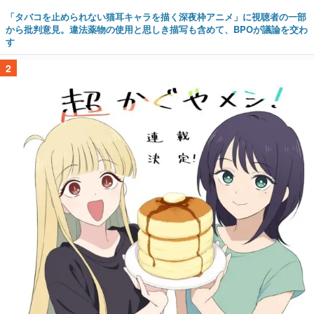
「タバコを止められない猫耳キャラを描く深夜枠アニメ」に視聴者の一部
から批判意見。違法薬物の使用と思しき描写も含めて、BPOが議論を交わ
す
2