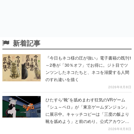
新着記事
『今日もネコ様の圧が強い』電子書籍の既刊1
～2巻が「30％オフ」でお得に。ジト目でツ
ンツンしたネコたちと、ネコを溺愛する人間
のすれ違いを描く
2026年8月8日
ひたすら“靴”を舐めまわす狂気のVRゲーム
『シュ～ペロ』が「東京ゲームダンジョン」
に展示中。キャッチコピーは「三度の飯より
靴を舐めよう」と前のめり。公式アカウント
も開設され、2026年リリースに向けて開発中
2026年8月8日