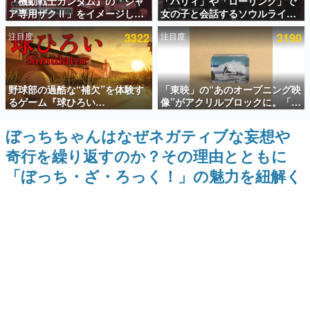
『機動戦士ガンダム』の「シャ
「パリィ」や「ローリング」で
ア専用ザクⅡ」をイメージした
女の子と会話するソウルライク
インタビュー
散水ホースリールが予約開始。
恋愛ゲーム『小早川さんはソウ
注目度
3322
注目度
3190
本体にはシャアのパーソナルマ
ルライク』無料公開。返事に失
連載・特集一覧
ークやジオン公国軍のエンブレ
敗すると「YOU DIED」
ム、型式番号などを配置
殿堂入り記事
野球部の過酷な“補欠”を体験す
「東映」の“あのオープニング映
SNS拡散数が数千以上！ ページビュー数万以上！ などな
ど。多くの人々に読まれた、電ファミ渾身の“殿堂入り”記
るゲーム『球ひろい
像”がアクリルブロックに。「東
事をまとめました。
Simulator』が「1件」のウィッ
映ヒストリカル グッズコレクシ
シュリストをもとにチェコ語に
ョン」が8月下旬より発売
ぼっちちゃんはなぜネガティブな妄想や
ゲームの企画書
対応しSNSで話題に。『キング
名作ゲームクリエイターの方々に製作時のエピソードをお
奇行を繰り返すのか？その理由とともに
ダム・カム』開発元やチェコの
聞きし、ヒットする企画（ゲーム）とは何か？を探ってい
プロ野球選手から称賛の声
きます。
「ぼっち・ざ・ろっく！」の魅力を紐解く
赫本
この物語を解いてはいけない。『赫本』は、〈試験問題〉
の形をした短編ホラー小説集です。
新世代に訊く
これからのデジタルゲーム市場を担う若きクリエイター達
の姿を追い、彼らのルーツと情熱を探っていきます。
ゲーム世代の作家たち
ゲームに多大な影響を受けた作家さんに取材し、ゲームが