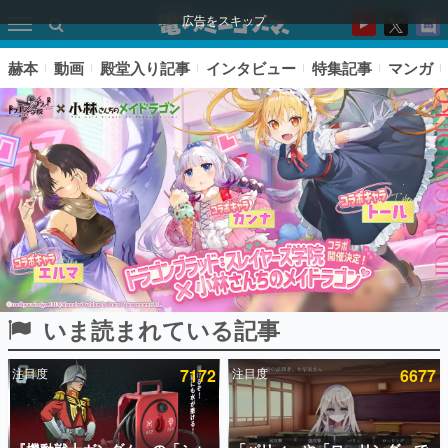
広告をスキップ
赫本
動画
殿堂入り記事
インタビュー
特集記事
マンガ
いま読まれている記事
ピックアップ
注目度
7172
注目度
6677
電ファミのいま読まれている記事ランキング
アプリセール情報