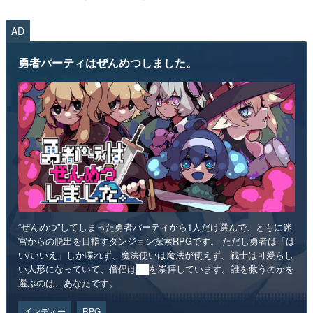
AD
勇者パーティはぜんめつしました。
“ぜんめつ”してしまった勇者パーティから1人だけ選んで、ともに迷
宮からの脱出を目指すダンジョン探索RPGです。 ただし勇者は「は
い/いいえ」しか喋れず、魔法使いは魔法が使えず、戦士は可愛らし
い人形になっていて、僧侶は██を崇拝しています。誰を救うのかを
選ぶのは、あなたです。
インディー
RPG