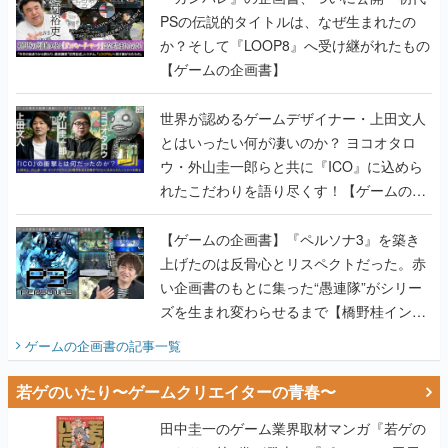
PSの伝説的タイトルは、なぜ生まれたの
か？そして『LOOP8』へ受け継がれたもの
【ゲームの企画書】
世界が認めるゲームデザイナー・上田文人
とはいったい何が凄いのか？ ヨコオタロ
ウ・外山圭一郎らと共に『ICO』に込めら
れたこだわりを語り尽くす！【ゲームの企
画書】
【ゲームの企画書】『ペルソナ3』を築き
上げたのは反骨心とリスペクトだった。赤
い企画書のもとに集った“愚連隊”がシリー
ズを生まれ変わらせるまで【橋野桂インタ
ビュー】
ゲームの企画書
の記事一覧
若ゲのいたり〜ゲームクリエイターの青春〜
田中圭一のゲーム業界取材マンガ『若ゲの