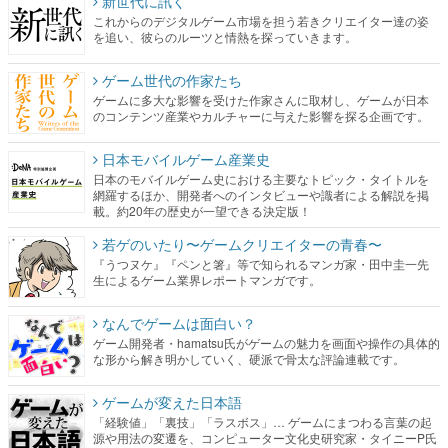
新世代に訊く
これからのデジタルゲーム市場を担う若きクリエイター達の姿
を追い、彼らのルーツと情熱を探っていきます。
ゲーム世代の作家たち
ゲームに多大な影響を受けた作家さんに取材し、ゲームが日本
のコンテンツ産業やカルチャーに与えた影響を探る企画です。
日本モバイルゲーム産業史
日本のモバイルゲーム史における主要なトピック・タイトルを
網羅するほか、開発者へのインタビューや識者による解説を掲
載。約20年の歴史が一望できる決定版！
若ゲのいたり〜ゲームクリエイターの青春〜
『うつヌケ』『ペンと箸』等で知られるマンガ家・田中圭一先
生によるゲーム業界レポートマンガです。
なんでゲームは面白い？
ゲーム開発者・hamatsu氏がゲームの魅力を画面や操作の具体的
な形から解き明かしていく、硬派で骨太な評論連載です。
ゲームが変えた日本語
「経験値」「裏技」「ラスボス」… ゲームにまつわる言葉の起
源や用法の変遷を、コンピューター文化史研究家・タイニーP氏