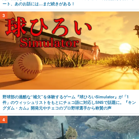
ート、あのお話には…まだ続きがある！
3
野球部の過酷な“補欠”を体験するゲーム『球ひろいSimulator』が「1
件」のウィッシュリストをもとにチェコ語に対応しSNSで話題に。『キン
グダム・カム』開発元やチェコのプロ野球選手から称賛の声
4