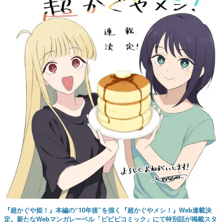
『超かぐや姫！』本編の“10年後”を描く『超かぐやメシ！』Web連載決
定。新たなWebマンガレーベル「ビビビコミック」にて特別話が掲載スタ