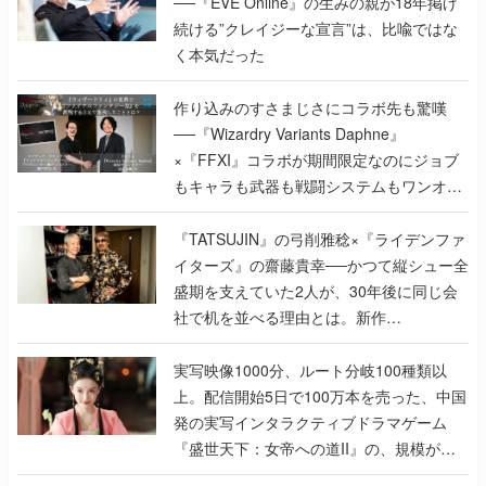
──『EVE Online』の生みの親が18年掲げ
続ける”クレイジーな宣言”は、比喩ではな
く本気だった
作り込みのすさまじさにコラボ先も驚嘆
──『Wizardry Variants Daphne』
×『FFXI』コラボが期間限定なのにジョブ
もキャラも武器も戦闘システムもワンオフ
で作り込まれた理由を両ディレクターに聞
く
『TATSUJIN』の弓削雅稔×『ライデンファ
イターズ』の齋藤貴幸──かつて縦シュー全
盛期を支えていた2人が、30年後に同じ会
社で机を並べる理由とは。新作
『TATSUJIN EXTREME』で初タッグを組
んだレジェンド2人に訊く開発秘話
実写映像1000分、ルート分岐100種類以
上。配信開始5日で100万本を売った、中国
発の実写インタラクティブドラマゲーム
『盛世天下：女帝への道II』の、規模が違
うこだわりをプロデューサーに聞いた