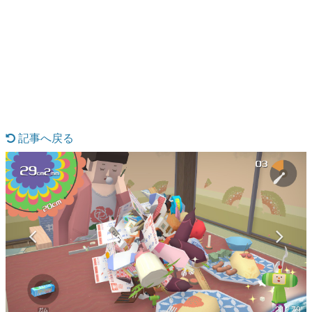
日本のコンテンツ産業やカルチャーに与えた影響を探る企
画です。
日本モバイルゲーム産業史
日本のモバイルゲーム史における主要なトピック・タイト
ルを網羅するほか、開発者へのインタビューや識者による
解説を掲載。約20年の歴史が一望できる決定版！
若ゲのいたり〜ゲームクリエイターの青春〜
『うつヌケ』『ペンと箸』等で知られるマンガ家・田中圭
一先生によるゲーム業界レポートマンガです。
記事へ戻る
なんでゲームは面白い？
ゲーム開発者・hamatsu氏がゲームの魅力を画面や操作の
具体的な形から解き明かしていく、硬派で骨太な評論連載
です。
ゲームが変えた日本語
「経験値」「裏技」「ラスボス」… ゲームにまつわる言葉
の起源や用法の変遷を、コンピューター文化史研究家・タ
イニーP氏が徹底調査。
カテゴリ
21 / 79
特集記事