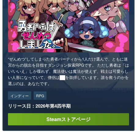
“ぜんめつ”してしまった勇者パーティから1人だけ選んで、ともに迷
宮からの脱出を目指すダンジョン探索RPGです。 ただし勇者は「は
い/いいえ」しか喋れず、魔法使いは魔法が使えず、戦士は可愛らし
い人形になっていて、僧侶は██を崇拝しています。誰を救うのかを
選ぶのは、あなたです。
インディー
RPG
リリース日：2026年第4四半期
Steamストアページ