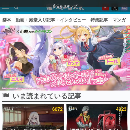
広告をスキップ
赫本
動画
殿堂入り記事
インタビュー
特集記事
マンガ
いま読まれている記事
ピックアップ
注目度
6072
注目度
4323
電ファミのいま読まれている記事ランキング
アプリセール情報