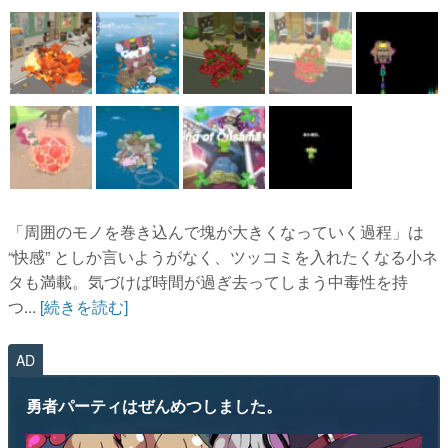
「周囲のモノを巻き込んで塊が大きくなっていく過程」は
“快感” としか言いようがなく、ツッコミを入れたくなる小ネ
タも満載。気づけば時間が過ぎ去ってしまう中毒性を持
つ...
[続きを読む]
AD
勇者パーティはぜんめつしました。