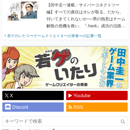
【田中圭一連載：サイバーコネクトツー
編】すべての責任はオレが取る。だから、
付いてきてくれないか──男の熱意はチーム
解散の危機を救い、『.hack』成功の活路を
開く。業界の快男児・松山 洋に流れる血は
若ゲのいたり〜ゲームクリエイターの青春〜
の記事一覧
『少年ジャンプ』色だった【若ゲのいた
り】
X
Youtube
Discord
RSS