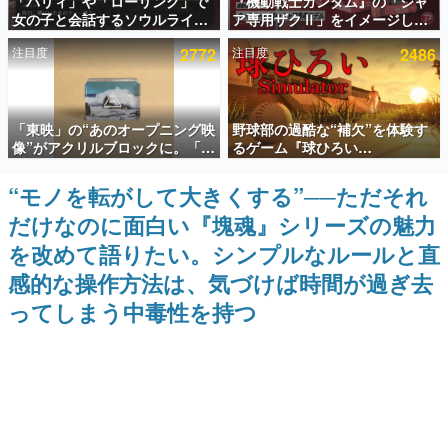
「パリィ」や「ローリング」で
『機動戦士ガンダム』の「シャ
女の子と会話するソウルライク
ア専用ザクⅡ」をイメージした
インタビュー
恋愛ゲーム『小早川さんはソウ
散水ホースリールが予約開始。
注目度
2772
注目度
2486
ルライク』無料公開。返事に失
本体にはシャアのパーソナルマ
連載・特集一覧
敗すると「YOU DIED」
ークやジオン公国軍のエンブレ
ム、型式番号などを配置
殿堂入り記事
「東映」の“あのオープニング映
野球部の過酷な“補欠”を体験す
SNS拡散数が数千以上！ ページビュー数万以上！ などな
ど。多くの人々に読まれた、電ファミ渾身の“殿堂入り”記
像”がアクリルブロックに。「東
るゲーム『球ひろい
事をまとめました。
映ヒストリカル グッズコレクシ
Simulator』が「1件」のウィッ
ョン」が8月下旬より発売
シュリストをもとにチェコ語に
“モノを転がして大きくする”──ただそれ
ゲームの企画書
対応しSNSで話題に。『キング
名作ゲームクリエイターの方々に製作時のエピソードをお
だけなのに面白い『塊魂』シリーズの魅力
ダム・カム』開発元やチェコの
聞きし、ヒットする企画（ゲーム）とは何か？を探ってい
プロ野球選手から称賛の声
きます。
を改めて語りたい。シンプルなルールと直
赫本
感的な操作方法は、気づけば時間が過ぎ去
この物語を解いてはいけない。『赫本』は、〈試験問題〉
ってしまう中毒性を持つ
の形をした短編ホラー小説集です。
新世代に訊く
これからのデジタルゲーム市場を担う若きクリエイター達
の姿を追い、彼らのルーツと情熱を探っていきます。
ゲーム世代の作家たち
ゲームに多大な影響を受けた作家さんに取材し、ゲームが