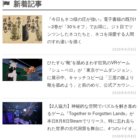
新着記事
『今日もネコ様の圧が強い』電子書籍の既刊1
～2巻が「30％オフ」でお得に。ジト目でツ
ンツンしたネコたちと、ネコを溺愛する人間
のすれ違いを描く
2026年8月8日
ひたすら“靴”を舐めまわす狂気のVRゲーム
『シュ～ペロ』が「東京ゲームダンジョン」
に展示中。キャッチコピーは「三度の飯より
靴を舐めよう」と前のめり。公式アカウント
も開設され、2026年リリースに向けて開発中
2026年8月8日
【2人協力】神秘的な空間でパズルを解き進め
るゲーム『Together in Forgotten Lands』が
本日8月8日Steamでリリース。時に忘れ去ら
れた世界の古代洞窟を舞台に、4つのバイオー
ムを探索しながら脱出を目指す
2026年8月8日