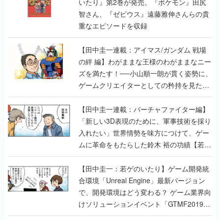
いたり』第2巻が発売。『ポケモン』田尻
智さん、『ゼビウス』遠藤雅伸さんらの貴
重なエピソードを収録
【田中圭一連載：アイマス/ガンダム 戦場
の絆 編】わがままな王様のわがままなニー
ズを満たす！──小山順一朗が貫く姿勢に、
ゲームクリエイターとしての矜持を見た
【若ゲのいたり最終回】
【田中圭一連載：バーチャファイター編】
「新しい3D表現のために、軍事技術を採り
入れたい」世界情勢を味方につけて、ゲー
ムに革命をもたらした鈴木 裕の功績【若ゲ
のいたり】
【田中圭一：若ゲのいたり】ゲーム開発統
合環境「Unreal Engine」最新バージョン
で、開発環境はどう変わる？ ゲーム業界向
けソリューションイベント「GTMF2019」
に行って、より理解を深めよう【PR】