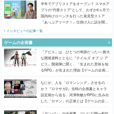
半年でアプリストアをオープン？ スマホア
プリの“代替ストア”として、わずか6ヵ月で
国内向けローンチを行った発見型ストア
『あっぷアリーナ！』仕掛け人に話を聞い
てみた
インタビュー
の記事一覧
ゲームの企画書
『アビス』は、ひとつの奇跡だった──膨大
な開発資料とともに『テイルズ オブ ジ ア
ビス』開発陣に聞く、「生まれた意味を知
るRPG」が生まれた理由【ゲームの企画
書】
なにが、人を「ロマンシング」させるの
か？『ロマサガ2』当時の企画書とキャラ
設定画から迫る、河津秋敏がRPGに生み出
した「ロマン」の正体とは【ゲームの企画
書】
『ガンパレ』の企画書、ついに公開━初代