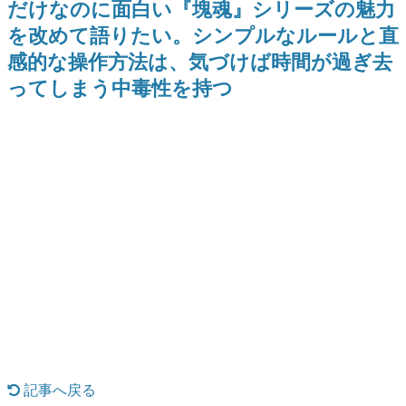
だけなのに面白い『塊魂』シリーズの魅力
日本のコンテンツ産業やカルチャーに与えた影響を探る企
を改めて語りたい。シンプルなルールと直
画です。
感的な操作方法は、気づけば時間が過ぎ去
日本モバイルゲーム産業史
日本のモバイルゲーム史における主要なトピック・タイト
ってしまう中毒性を持つ
ルを網羅するほか、開発者へのインタビューや識者による
解説を掲載。約20年の歴史が一望できる決定版！
若ゲのいたり〜ゲームクリエイターの青春〜
『うつヌケ』『ペンと箸』等で知られるマンガ家・田中圭
一先生によるゲーム業界レポートマンガです。
なんでゲームは面白い？
ゲーム開発者・hamatsu氏がゲームの魅力を画面や操作の
具体的な形から解き明かしていく、硬派で骨太な評論連載
です。
ゲームが変えた日本語
「経験値」「裏技」「ラスボス」… ゲームにまつわる言葉
の起源や用法の変遷を、コンピューター文化史研究家・タ
イニーP氏が徹底調査。
カテゴリ
記事へ戻る
特集記事