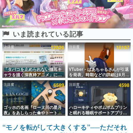
インタビュー
連載・特集一覧
いま読まれている記事
殿堂入り記事
SNS拡散数が数千以上！ ページビュー数万以上！ などな
ど。多くの人々に読まれた、電ファミ渾身の“殿堂入り”記
注目度
12826
注目度
10197
事をまとめました。
ゲームの企画書
名作ゲームクリエイターの方々に製作時のエピソードをお
聞きし、ヒットする企画（ゲーム）とは何か？を探ってい
「タバコを止められない猫耳キ
VTuber・ばあちゃるさんが引退
きます。
ャラを描く深夜枠アニメ」に視
を発表。時期などの詳細は8月9
聴者の一部から批判意見。違法
日15時からの配信で説明
赫本
注目度
6589
注目度
4598
薬物の使用と思しき描写も含め
この物語を解いてはいけない。『赫本』は、〈試験問題〉
て、BPOが議論を交わす
の形をした短編ホラー小説集です。
新世代に訊く
ゴッホの名画『ローヌ川の星月
ハローキティやポムポムプリン
これからのデジタルゲーム市場を担う若きクリエイター達
夜』をあしらった傘やトートバ
と眠れる睡眠サポートアプリ
の姿を追い、彼らのルーツと情熱を探っていきます。
ッグなどが登場。8月7日21時よ
『ゆめたび』が配信中。キャラ
り2日間限定で予約販売
ごとのASMRや目覚ましアラー
“モノを転がして大きくする”──ただそれ
ゲーム世代の作家たち
ムも搭載
ゲームに多大な影響を受けた作家さんに取材し、ゲームが