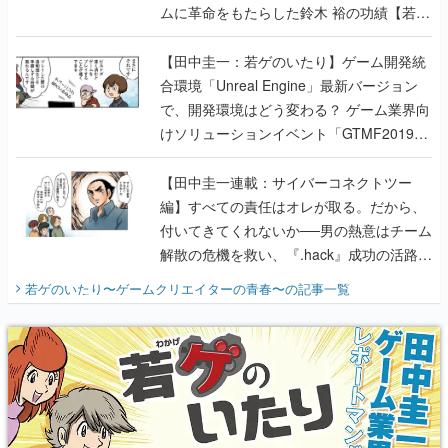
ムに革命をもたらした鈴木 裕の功績【若ゲ
のいたり】
【田中圭一：若ゲのいたり】ゲーム開発統
合環境「Unreal Engine」最新バージョン
で、開発環境はどう変わる？ ゲーム業界向
けソリューションイベント「GTMF2019」
に行って、より理解を深めよう【PR】
【田中圭一連載：サイバーコネクトツー
編】すべての責任はオレが取る。だから、
付いてきてくれないか──男の熱意はチーム
解散の危機を救い、『.hack』成功の活路を
開く。業界の快男児・松山 洋に流れる血は
若ゲのいたり〜ゲームクリエイターの青春〜
の記事一覧
『少年ジャンプ』色だった【若ゲのいた
り】