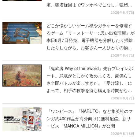
填、砲塔旋回までワンオペでこなし、強烈な
一撃をブチかませるロマンある作品
2026年8月7日
どこか懐かしいゲーム機やガラケーを修理す
るゲーム『リ・ストーリー: 思い出修理屋』が
本日8月7日発売。電子機器を分解したり掃除
したりしながら、お客さん一人ひとりの物語
に耳を傾ける
2026年8月7日
『鬼武者 Way of the Sword』先行プレイレポ
ート。武蔵がとにかく攻めまくる、豪傑らし
さ全開バトルが楽しすぎた。「受け流し」に
よって、相手の攻撃を待ち構える時間がなく
なって超爽快
2026年8月7日
『ワンピース』『NARUTO』など集英社のマ
ンガ約400作品が海外向けに無料配信。新サ
ービス「MANGA MILLION」が公開
2026年8月6日