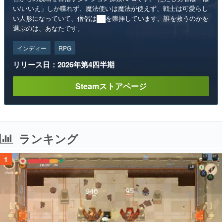
い/いいえ」しか喋れず、魔法使いは魔法が使えず、戦士は可愛らし
い人形になっていて、僧侶は██を崇拝しています。誰を救うのかを
選ぶのは、あなたです。
インディー
RPG
リリース日：2026年第4四半期
Steamストアページ
ランキング
1