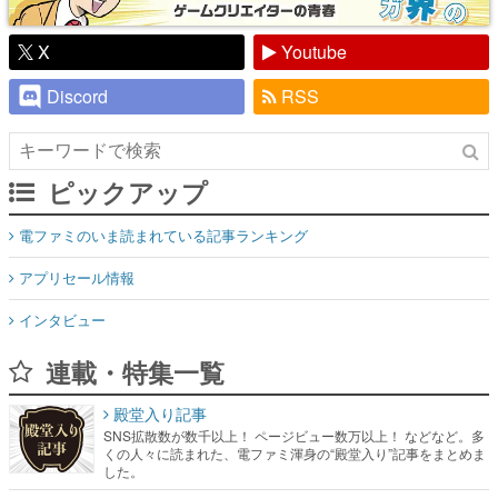
X
Youtube
Discord
RSS
ピックアップ
電ファミのいま読まれている記事ランキング
アプリセール情報
インタビュー
連載・特集一覧
殿堂入り記事
SNS拡散数が数千以上！ ページビュー数万以上！ などなど。多
くの人々に読まれた、電ファミ渾身の“殿堂入り”記事をまとめま
した。