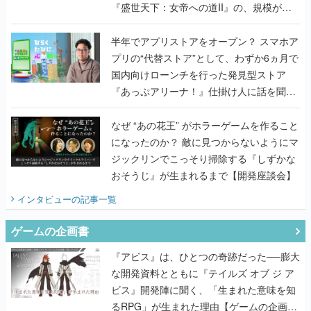
『盛世天下：女帝への道II』の、規模が違
うこだわりをプロデューサーに聞いた
半年でアプリストアをオープン？ スマホア
プリの“代替ストア”として、わずか6ヵ月で
国内向けローンチを行った発見型ストア
『あっぷアリーナ！』仕掛け人に話を聞い
てみた
なぜ “あの花王” がホラーゲームを作ること
になったのか？ 敵に見つからないようにマ
ジックリンでこっそり掃除する『しずかな
おそうじ』が生まれるまで【開発座談会】
インタビュー
の記事一覧
ゲームの企画書
『アビス』は、ひとつの奇跡だった──膨大
な開発資料とともに『テイルズ オブ ジ ア
ビス』開発陣に聞く、「生まれた意味を知
るRPG」が生まれた理由【ゲームの企画