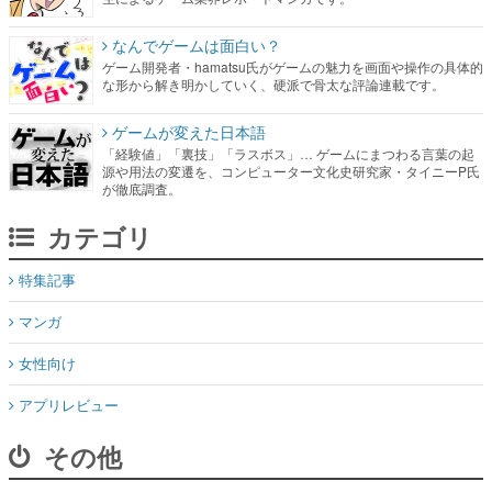
なんでゲームは面白い？
ゲーム開発者・hamatsu氏がゲームの魅力を画面や操作の具体的
な形から解き明かしていく、硬派で骨太な評論連載です。
ゲームが変えた日本語
「経験値」「裏技」「ラスボス」… ゲームにまつわる言葉の起
源や用法の変遷を、コンピューター文化史研究家・タイニーP氏
が徹底調査。
カテゴリ
特集記事
マンガ
女性向け
アプリレビュー
その他