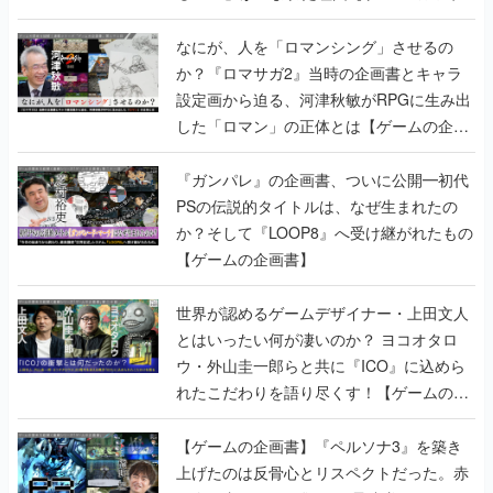
書】
なにが、人を「ロマンシング」させるの
か？『ロマサガ2』当時の企画書とキャラ
設定画から迫る、河津秋敏がRPGに生み出
した「ロマン」の正体とは【ゲームの企画
書】
『ガンパレ』の企画書、ついに公開━初代
PSの伝説的タイトルは、なぜ生まれたの
か？そして『LOOP8』へ受け継がれたもの
【ゲームの企画書】
世界が認めるゲームデザイナー・上田文人
とはいったい何が凄いのか？ ヨコオタロ
ウ・外山圭一郎らと共に『ICO』に込めら
れたこだわりを語り尽くす！【ゲームの企
画書】
【ゲームの企画書】『ペルソナ3』を築き
上げたのは反骨心とリスペクトだった。赤