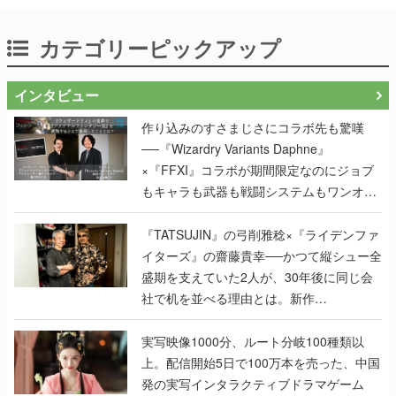
カテゴリーピックアップ
インタビュー
作り込みのすさまじさにコラボ先も驚嘆
──『Wizardry Variants Daphne』
×『FFXI』コラボが期間限定なのにジョブ
もキャラも武器も戦闘システムもワンオフ
で作り込まれた理由を両ディレクターに聞
く
『TATSUJIN』の弓削雅稔×『ライデンファ
イターズ』の齋藤貴幸──かつて縦シュー全
盛期を支えていた2人が、30年後に同じ会
社で机を並べる理由とは。新作
『TATSUJIN EXTREME』で初タッグを組
んだレジェンド2人に訊く開発秘話
実写映像1000分、ルート分岐100種類以
上。配信開始5日で100万本を売った、中国
発の実写インタラクティブドラマゲーム