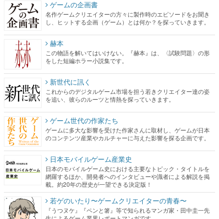
ゲームの企画書
名作ゲームクリエイターの方々に製作時のエピソードをお聞き
し、ヒットする企画（ゲーム）とは何か？を探っていきます。
赫本
この物語を解いてはいけない。『赫本』は、〈試験問題〉の形
をした短編ホラー小説集です。
新世代に訊く
これからのデジタルゲーム市場を担う若きクリエイター達の姿
を追い、彼らのルーツと情熱を探っていきます。
ゲーム世代の作家たち
ゲームに多大な影響を受けた作家さんに取材し、ゲームが日本
のコンテンツ産業やカルチャーに与えた影響を探る企画です。
日本モバイルゲーム産業史
日本のモバイルゲーム史における主要なトピック・タイトルを
網羅するほか、開発者へのインタビューや識者による解説を掲
載。約20年の歴史が一望できる決定版！
若ゲのいたり〜ゲームクリエイターの青春〜
『うつヌケ』『ペンと箸』等で知られるマンガ家・田中圭一先
生によるゲーム業界レポートマンガです。