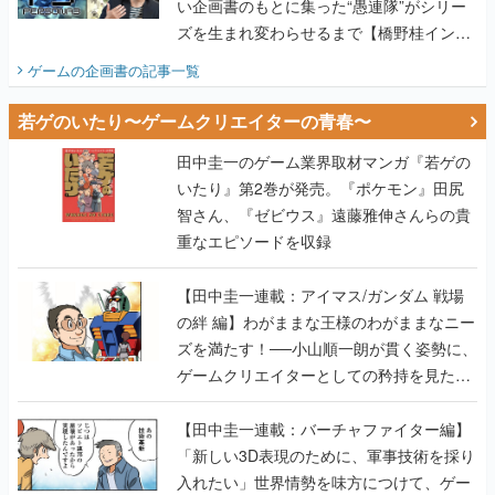
い企画書のもとに集った“愚連隊”がシリー
ズを生まれ変わらせるまで【橋野桂インタ
ビュー】
ゲームの企画書
の記事一覧
若ゲのいたり〜ゲームクリエイターの青春〜
田中圭一のゲーム業界取材マンガ『若ゲの
いたり』第2巻が発売。『ポケモン』田尻
智さん、『ゼビウス』遠藤雅伸さんらの貴
重なエピソードを収録
【田中圭一連載：アイマス/ガンダム 戦場
の絆 編】わがままな王様のわがままなニー
ズを満たす！──小山順一朗が貫く姿勢に、
ゲームクリエイターとしての矜持を見た
【若ゲのいたり最終回】
【田中圭一連載：バーチャファイター編】
「新しい3D表現のために、軍事技術を採り
入れたい」世界情勢を味方につけて、ゲー