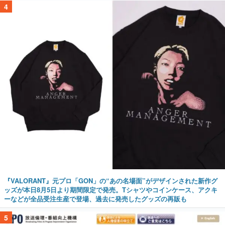
4
『VALORANT』元プロ「GON」の“あの名場面”がデザインされた新作グ
ッズが本日8月5日より期間限定で発売。Tシャツやコインケース、アクキ
ーなどが全品受注生産で登場、過去に発売したグッズの再販も
5