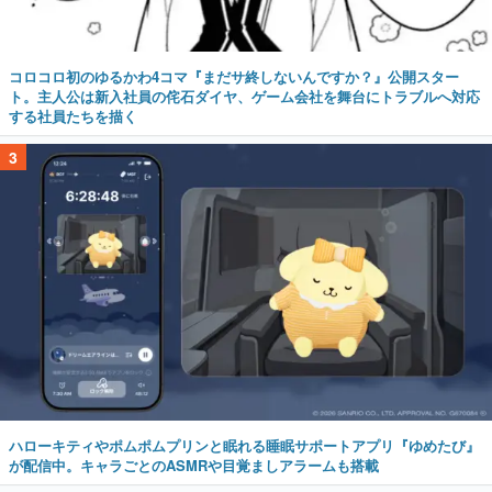
コロコロ初のゆるかわ4コマ『まだサ終しないんですか？』公開スター
ト。主人公は新入社員の侘石ダイヤ、ゲーム会社を舞台にトラブルへ対応
する社員たちを描く
3
ハローキティやポムポムプリンと眠れる睡眠サポートアプリ『ゆめたび』
が配信中。キャラごとのASMRや目覚ましアラームも搭載