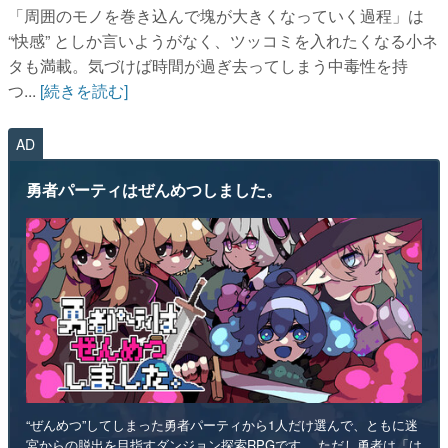
「周囲のモノを巻き込んで塊が大きくなっていく過程」は
“快感” としか言いようがなく、ツッコミを入れたくなる小ネ
タも満載。気づけば時間が過ぎ去ってしまう中毒性を持
つ...
[続きを読む]
AD
勇者パーティはぜんめつしました。
“ぜんめつ”してしまった勇者パーティから1人だけ選んで、ともに迷
宮からの脱出を目指すダンジョン探索RPGです。 ただし勇者は「は