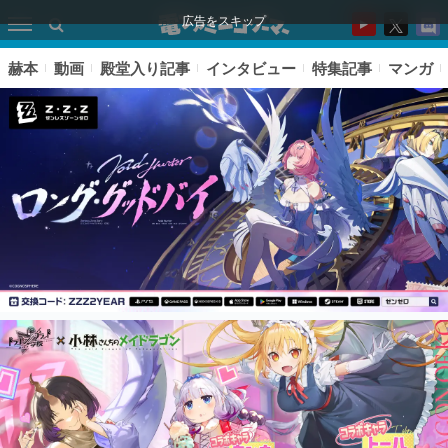
広告をスキップ
赫本
動画
殿堂入り記事
インタビュー
特集記事
マンガ
ピックアップ
電ファミのいま読まれている記事ランキング
アプリセール情報