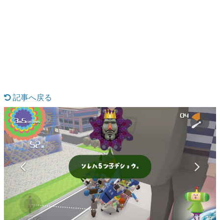
日本のコンテンツ産業やカルチャーに与えた影響を探る企
画です。
日本モバイルゲーム産業史
日本のモバイルゲーム史における主要なトピック・タイト
ルを網羅するほか、開発者へのインタビューや識者による
解説を掲載。約20年の歴史が一望できる決定版！
若ゲのいたり〜ゲームクリエイターの青春〜
『うつヌケ』『ペンと箸』等で知られるマンガ家・田中圭
一先生によるゲーム業界レポートマンガです。
記事へ戻る
なんでゲームは面白い？
ゲーム開発者・hamatsu氏がゲームの魅力を画面や操作の
具体的な形から解き明かしていく、硬派で骨太な評論連載
です。
ゲームが変えた日本語
「経験値」「裏技」「ラスボス」… ゲームにまつわる言葉
の起源や用法の変遷を、コンピューター文化史研究家・タ
イニーP氏が徹底調査。
カテゴリ
30 / 79
特集記事