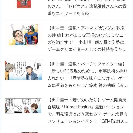
智さん、『ゼビウス』遠藤雅伸さんらの貴
重なエピソードを収録
【田中圭一連載：アイマス/ガンダム 戦場
の絆 編】わがままな王様のわがままなニー
ズを満たす！──小山順一朗が貫く姿勢に、
ゲームクリエイターとしての矜持を見た
【若ゲのいたり最終回】
【田中圭一連載：バーチャファイター編】
「新しい3D表現のために、軍事技術を採り
入れたい」世界情勢を味方につけて、ゲー
ムに革命をもたらした鈴木 裕の功績【若ゲ
のいたり】
【田中圭一：若ゲのいたり】ゲーム開発統
合環境「Unreal Engine」最新バージョン
で、開発環境はどう変わる？ ゲーム業界向
けソリューションイベント「GTMF2019」
に行って、より理解を深めよう【PR】