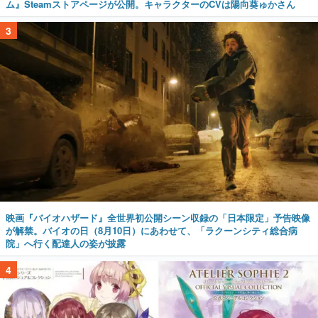
ム』Steamストアページが公開。キャラクターのCVは陽向葵ゅかさん
3
映画『バイオハザード』全世界初公開シーン収録の「日本限定」予告映像
が解禁。バイオの日（8月10日）にあわせて、「ラクーンシティ総合病
院」へ行く配達人の姿が披露
4