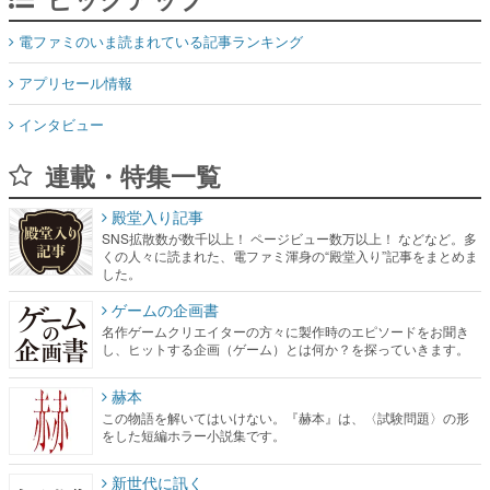
電ファミのいま読まれている記事ランキング
アプリセール情報
インタビュー
連載・特集一覧
殿堂入り記事
SNS拡散数が数千以上！ ページビュー数万以上！ などなど。多
くの人々に読まれた、電ファミ渾身の“殿堂入り”記事をまとめま
した。
ゲームの企画書
名作ゲームクリエイターの方々に製作時のエピソードをお聞き
し、ヒットする企画（ゲーム）とは何か？を探っていきます。
赫本
この物語を解いてはいけない。『赫本』は、〈試験問題〉の形
をした短編ホラー小説集です。
新世代に訊く