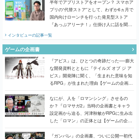
半年でアプリストアをオープン？ スマホア
プリの“代替ストア”として、わずか6ヵ月で
国内向けローンチを行った発見型ストア
『あっぷアリーナ！』仕掛け人に話を聞い
てみた
インタビュー
の記事一覧
ゲームの企画書
『アビス』は、ひとつの奇跡だった──膨大
な開発資料とともに『テイルズ オブ ジ ア
ビス』開発陣に聞く、「生まれた意味を知
るRPG」が生まれた理由【ゲームの企画
書】
なにが、人を「ロマンシング」させるの
か？『ロマサガ2』当時の企画書とキャラ
設定画から迫る、河津秋敏がRPGに生み出
した「ロマン」の正体とは【ゲームの企画
書】
『ガンパレ』の企画書、ついに公開━初代