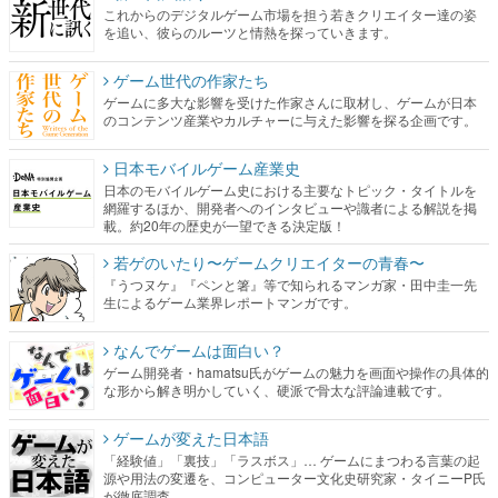
これからのデジタルゲーム市場を担う若きクリエイター達の姿
を追い、彼らのルーツと情熱を探っていきます。
ゲーム世代の作家たち
ゲームに多大な影響を受けた作家さんに取材し、ゲームが日本
のコンテンツ産業やカルチャーに与えた影響を探る企画です。
日本モバイルゲーム産業史
日本のモバイルゲーム史における主要なトピック・タイトルを
網羅するほか、開発者へのインタビューや識者による解説を掲
載。約20年の歴史が一望できる決定版！
若ゲのいたり〜ゲームクリエイターの青春〜
『うつヌケ』『ペンと箸』等で知られるマンガ家・田中圭一先
生によるゲーム業界レポートマンガです。
なんでゲームは面白い？
ゲーム開発者・hamatsu氏がゲームの魅力を画面や操作の具体的
な形から解き明かしていく、硬派で骨太な評論連載です。
ゲームが変えた日本語
「経験値」「裏技」「ラスボス」… ゲームにまつわる言葉の起
源や用法の変遷を、コンピューター文化史研究家・タイニーP氏
が徹底調査。