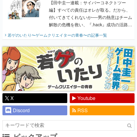
【田中圭一連載：サイバーコネクトツー
編】すべての責任はオレが取る。だから、
付いてきてくれないか──男の熱意はチーム
解散の危機を救い、『.hack』成功の活路を
開く。業界の快男児・松山 洋に流れる血は
若ゲのいたり〜ゲームクリエイターの青春〜
の記事一覧
『少年ジャンプ』色だった【若ゲのいた
り】
X
Youtube
Discord
RSS
ピックアップ