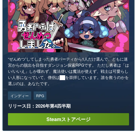
“ぜんめつ”してしまった勇者パーティから1人だけ選んで、ともに迷
宮からの脱出を目指すダンジョン探索RPGです。 ただし勇者は「は
い/いいえ」しか喋れず、魔法使いは魔法が使えず、戦士は可愛らし
い人形になっていて、僧侶は██を崇拝しています。誰を救うのかを
選ぶのは、あなたです。
インディー
RPG
リリース日：2026年第4四半期
Steamストアページ