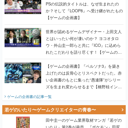
PSの伝説的タイトルは、なぜ生まれたの
か？そして『LOOP8』へ受け継がれたもの
【ゲームの企画書】
世界が認めるゲームデザイナー・上田文人
とはいったい何が凄いのか？ ヨコオタロ
ウ・外山圭一郎らと共に『ICO』に込めら
れたこだわりを語り尽くす！【ゲームの企
画書】
【ゲームの企画書】『ペルソナ3』を築き
上げたのは反骨心とリスペクトだった。赤
い企画書のもとに集った“愚連隊”がシリー
ズを生まれ変わらせるまで【橋野桂インタ
ビュー】
ゲームの企画書
の記事一覧
若ゲのいたり〜ゲームクリエイターの青春〜
田中圭一のゲーム業界取材マンガ『若ゲの
いたり』第2巻が発売。『ポケモン』田尻