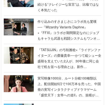
続ける”クレイジーな宣言”は、比喩ではな
く本気だった
作り込みのすさまじさにコラボ先も驚嘆
──『Wizardry Variants Daphne』
×『FFXI』コラボが期間限定なのにジョブ
もキャラも武器も戦闘システムもワンオフ
で作り込まれた理由を両ディレクターに聞
く
『TATSUJIN』の弓削雅稔×『ライデンファ
イターズ』の齋藤貴幸──かつて縦シュー全
盛期を支えていた2人が、30年後に同じ会
社で机を並べる理由とは。新作
『TATSUJIN EXTREME』で初タッグを組
んだレジェンド2人に訊く開発秘話
実写映像1000分、ルート分岐100種類以
上。配信開始5日で100万本を売った、中国
発の実写インタラクティブドラマゲーム
『盛世天下：女帝への道II』の、規模が違
うこだわりをプロデューサーに聞いた