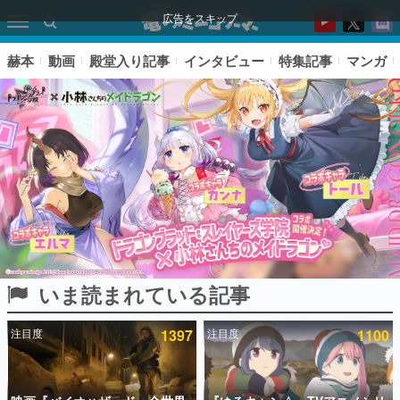
広告をスキップ
赫本
動画
殿堂入り記事
インタビュー
特集記事
マンガ
いま読まれている記事
ピックアップ
注目度
1397
注目度
1100
電ファミのいま読まれている記事ランキング
アプリセール情報