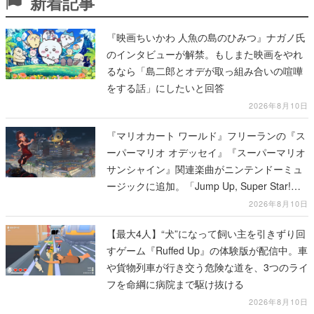
新着記事
『映画ちいかわ 人魚の島のひみつ』ナガノ氏
のインタビューが解禁。もしまた映画をやれ
るなら「島二郎とオデが取っ組み合いの喧嘩
をする話」にしたいと回答
2026年8月10日
『マリオカート ワールド』フリーランの『ス
ーパーマリオ オデッセイ』『スーパーマリオ
サンシャイン』関連楽曲がニンテンドーミュ
ージックに追加。「Jump Up, Super Star!」
「ドルピックタウン」など計14曲が配信
2026年8月10日
【最大4人】“犬”になって飼い主を引きずり回
すゲーム『Ruffed Up』の体験版が配信中。車
や貨物列車が行き交う危険な道を、3つのライ
フを命綱に病院まで駆け抜ける
2026年8月10日