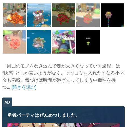
「周囲のモノを巻き込んで塊が大きくなっていく過程」は
“快感” としか言いようがなく、ツッコミを入れたくなる小ネ
タも満載。気づけば時間が過ぎ去ってしまう中毒性を持
つ...
[続きを読む]
AD
勇者パーティはぜんめつしました。