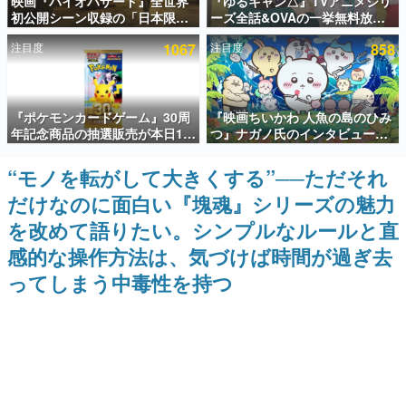
映画『バイオハザード』全世界
『ゆるキャン△』TVアニメシリ
初公開シーン収録の「日本限
ーズ全話&OVAの一挙無料放送
インタビュー
定」予告映像が解禁。バイオの
がABEMAで開催決定。8月11日
注目度
1067
注目度
858
日（8月10日）にあわせて、
「山の日」の午前0時から実施
連載・特集一覧
「ラクーンシティ総合病院」へ
行く配達人の姿が披露
殿堂入り記事
『ポケモンカードゲーム』30周
『映画ちいかわ 人魚の島のひみ
SNS拡散数が数千以上！ ページビュー数万以上！ などな
ど。多くの人々に読まれた、電ファミ渾身の“殿堂入り”記
年記念商品の抽選販売が本日12
つ』ナガノ氏のインタビューが
事をまとめました。
時より開始。拡張パック「30th
解禁。もしまた映画をやれるな
CELEBRATION」のボックス
ら「島二郎とオデが取っ組み合
“モノを転がして大きくする”──ただそれ
ゲームの企画書
に、「プレミアムデッキセット
いの喧嘩をする話」にしたいと
名作ゲームクリエイターの方々に製作時のエピソードをお
だけなのに面白い『塊魂』シリーズの魅力
エーフィ・ブラッキー」
回答
聞きし、ヒットする企画（ゲーム）とは何か？を探ってい
「FUTURISTIC BOX」の計3商
きます。
を改めて語りたい。シンプルなルールと直
品
赫本
感的な操作方法は、気づけば時間が過ぎ去
この物語を解いてはいけない。『赫本』は、〈試験問題〉
ってしまう中毒性を持つ
の形をした短編ホラー小説集です。
新世代に訊く
これからのデジタルゲーム市場を担う若きクリエイター達
の姿を追い、彼らのルーツと情熱を探っていきます。
ゲーム世代の作家たち
ゲームに多大な影響を受けた作家さんに取材し、ゲームが