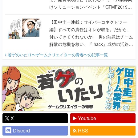
けソリューションイベント「GTMF2019」
に行って、より理解を深めよう【PR】
【田中圭一連載：サイバーコネクトツー
編】すべての責任はオレが取る。だから、
付いてきてくれないか──男の熱意はチーム
解散の危機を救い、『.hack』成功の活路を
開く。業界の快男児・松山 洋に流れる血は
若ゲのいたり〜ゲームクリエイターの青春〜
の記事一覧
『少年ジャンプ』色だった【若ゲのいた
り】
X
Youtube
Discord
RSS