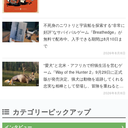
不死身のニワトリと宇宙船を探索する“非常に
好評”なサバイバルゲーム『Breathedge』が
無料で配布中。入手できる期間は8月10日ま
で
2026年8月8日
“愛犬”と北米・アフリカで狩猟生活を営むゲ
ーム『Way of the Hunter 2』9月29日に正式
版が発売決定。猟犬は動物を追跡してくれる
忠実な相棒として登場し、冒険を重ねると成
長する。記念撮影も可能
2026年8月8日
カテゴリーピックアップ
インタビュー