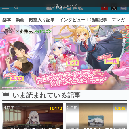
広告をスキップ
赫本
動画
殿堂入り記事
インタビュー
特集記事
マンガ
いま読まれている記事
ピックアップ
注目度
10472
注目度
6303
電ファミのいま読まれている記事ランキング
アプリセール情報