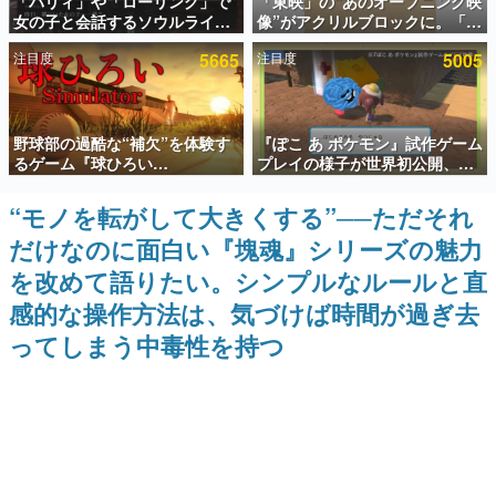
「パリィ」や「ローリング」で
「東映」の“あのオープニング映
女の子と会話するソウルライク
像”がアクリルブロックに。「東
インタビュー
恋愛ゲーム『小早川さんはソウ
映ヒストリカル グッズコレクシ
注目度
5665
注目度
5005
ルライク』無料公開。返事に失
ョン」が8月下旬より発売
連載・特集一覧
敗すると「YOU DIED」
殿堂入り記事
野球部の過酷な“補欠”を体験す
『ぽこ あ ポケモン』試作ゲーム
SNS拡散数が数千以上！ ページビュー数万以上！ などな
ど。多くの人々に読まれた、電ファミ渾身の“殿堂入り”記
るゲーム『球ひろい
プレイの様子が世界初公開、貴
事をまとめました。
Simulator』が「1件」のウィッ
重な企画書の一部も見れちゃ
シュリストをもとにチェコ語に
う。ゲームフリーク・大森滋氏
“モノを転がして大きくする”──ただそれ
ゲームの企画書
対応しSNSで話題に。『キング
が開発秘話を語る動画がゲーム
名作ゲームクリエイターの方々に製作時のエピソードをお
だけなのに面白い『塊魂』シリーズの魅力
ダム・カム』開発元やチェコの
フリーク公式YouTubeで公開中
聞きし、ヒットする企画（ゲーム）とは何か？を探ってい
プロ野球選手から称賛の声
きます。
を改めて語りたい。シンプルなルールと直
赫本
感的な操作方法は、気づけば時間が過ぎ去
この物語を解いてはいけない。『赫本』は、〈試験問題〉
ってしまう中毒性を持つ
の形をした短編ホラー小説集です。
新世代に訊く
これからのデジタルゲーム市場を担う若きクリエイター達
の姿を追い、彼らのルーツと情熱を探っていきます。
ゲーム世代の作家たち
ゲームに多大な影響を受けた作家さんに取材し、ゲームが