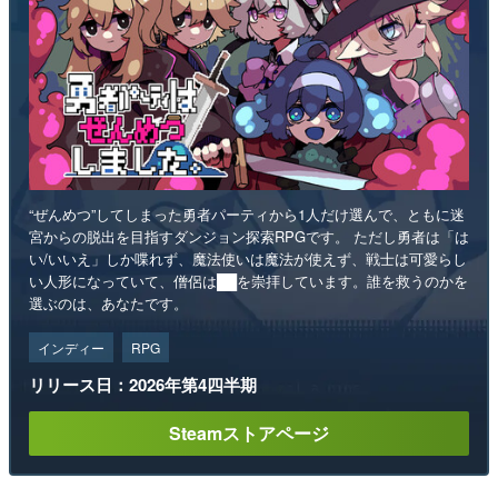
“ぜんめつ”してしまった勇者パーティから1人だけ選んで、ともに迷
宮からの脱出を目指すダンジョン探索RPGです。 ただし勇者は「は
い/いいえ」しか喋れず、魔法使いは魔法が使えず、戦士は可愛らし
い人形になっていて、僧侶は██を崇拝しています。誰を救うのかを
選ぶのは、あなたです。
インディー
RPG
リリース日：2026年第4四半期
Steamストアページ