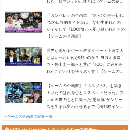
した「ロマン」の正体とは【ゲームの企画
書】
『ガンパレ』の企画書、ついに公開━初代
PSの伝説的タイトルは、なぜ生まれたの
か？そして『LOOP8』へ受け継がれたもの
【ゲームの企画書】
世界が認めるゲームデザイナー・上田文人
とはいったい何が凄いのか？ ヨコオタロ
ウ・外山圭一郎らと共に『ICO』に込めら
れたこだわりを語り尽くす！【ゲームの企
画書】
【ゲームの企画書】『ペルソナ3』を築き
上げたのは反骨心とリスペクトだった。赤
い企画書のもとに集った“愚連隊”がシリー
ズを生まれ変わらせるまで【橋野桂インタ
ビュー】
ゲームの企画書
の記事一覧
若ゲのいたり〜ゲームクリエイターの青春〜