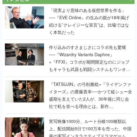
「現実より意味のある仮想世界を作る」
──『EVE Online』の生みの親が18年掲げ
続ける”クレイジーな宣言”は、比喩ではな
く本気だった
作り込みのすさまじさにコラボ先も驚嘆
──『Wizardry Variants Daphne』
×『FFXI』コラボが期間限定なのにジョブ
もキャラも武器も戦闘システムもワンオフ
で作り込まれた理由を両ディレクターに聞
く
『TATSUJIN』の弓削雅稔×『ライデンファ
イターズ』の齋藤貴幸──かつて縦シュー全
盛期を支えていた2人が、30年後に同じ会
社で机を並べる理由とは。新作
『TATSUJIN EXTREME』で初タッグを組
んだレジェンド2人に訊く開発秘話
実写映像1000分、ルート分岐100種類以
上。配信開始5日で100万本を売った、中国
発の実写インタラクティブドラマゲーム