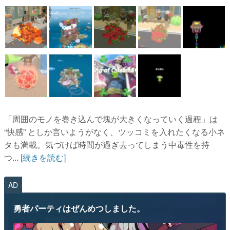
「周囲のモノを巻き込んで塊が大きくなっていく過程」は
“快感” としか言いようがなく、ツッコミを入れたくなる小ネ
タも満載。気づけば時間が過ぎ去ってしまう中毒性を持
つ...
[続きを読む]
AD
勇者パーティはぜんめつしました。