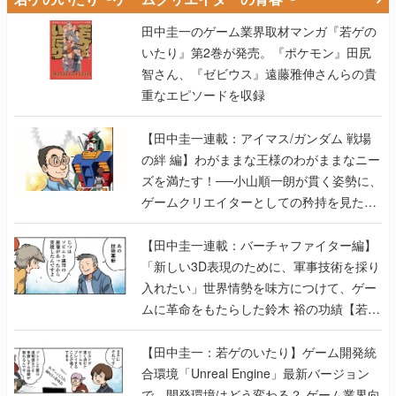
田中圭一のゲーム業界取材マンガ『若ゲの
いたり』第2巻が発売。『ポケモン』田尻
智さん、『ゼビウス』遠藤雅伸さんらの貴
重なエピソードを収録
【田中圭一連載：アイマス/ガンダム 戦場
の絆 編】わがままな王様のわがままなニー
ズを満たす！──小山順一朗が貫く姿勢に、
ゲームクリエイターとしての矜持を見た
【若ゲのいたり最終回】
【田中圭一連載：バーチャファイター編】
「新しい3D表現のために、軍事技術を採り
入れたい」世界情勢を味方につけて、ゲー
ムに革命をもたらした鈴木 裕の功績【若ゲ
のいたり】
【田中圭一：若ゲのいたり】ゲーム開発統
合環境「Unreal Engine」最新バージョン
で、開発環境はどう変わる？ ゲーム業界向