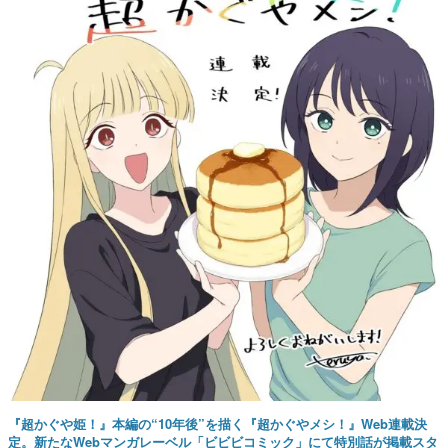
『超かぐや姫！』本編の“10年後”を描く『超かぐやメシ！』Web連載決
定。新たなWebマンガレーベル「ビビビコミック」にて特別話が掲載スタ