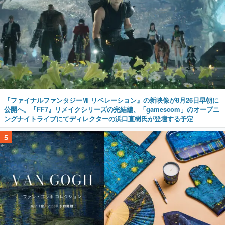
『ファイナルファンタジーⅦ リベレーション』の新映像が8月26日早朝に
公開へ。『FF7』リメイクシリーズの完結編、「gamescom」のオープニ
ングナイトライブにてディレクターの浜口直樹氏が登壇する予定
5