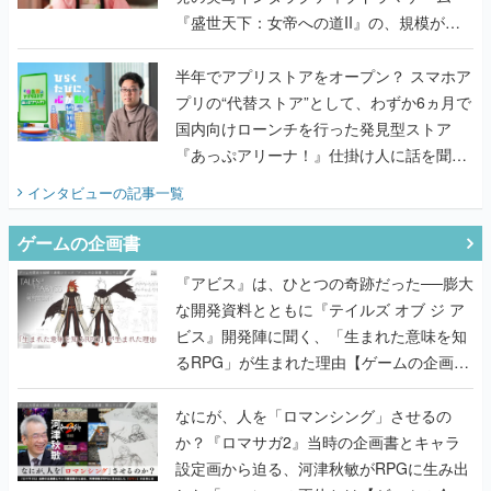
『盛世天下：女帝への道II』の、規模が違
うこだわりをプロデューサーに聞いた
半年でアプリストアをオープン？ スマホア
プリの“代替ストア”として、わずか6ヵ月で
国内向けローンチを行った発見型ストア
『あっぷアリーナ！』仕掛け人に話を聞い
てみた
インタビュー
の記事一覧
ゲームの企画書
『アビス』は、ひとつの奇跡だった──膨大
な開発資料とともに『テイルズ オブ ジ ア
ビス』開発陣に聞く、「生まれた意味を知
るRPG」が生まれた理由【ゲームの企画
書】
なにが、人を「ロマンシング」させるの
か？『ロマサガ2』当時の企画書とキャラ
設定画から迫る、河津秋敏がRPGに生み出