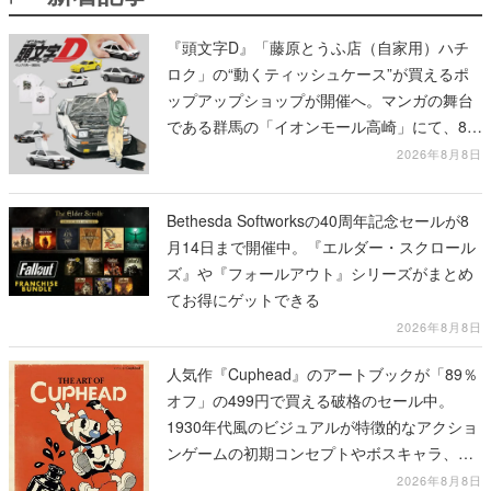
『頭文字D』「藤原とうふ店（自家用）ハチ
ロク」の“動くティッシュケース”が買えるポ
ップアップショップが開催へ。マンガの舞台
である群馬の「イオンモール高崎」にて、8月
11日から8月20日までの期間限定で開催予定
2026年8月8日
Bethesda Softworksの40周年記念セールが8
月14日まで開催中。『エルダー・スクロール
ズ』や『フォールアウト』シリーズがまとめ
てお得にゲットできる
2026年8月8日
人気作『Cuphead』のアートブックが「89％
オフ」の499円で買える破格のセール中。
1930年代風のビジュアルが特徴的なアクショ
ンゲームの初期コンセプトやボスキャラ、ス
テージのイラストも収録
2026年8月8日