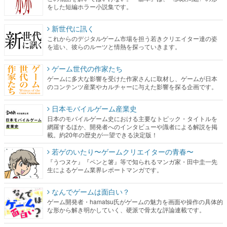
をした短編ホラー小説集です。
新世代に訊く
これからのデジタルゲーム市場を担う若きクリエイター達の姿
を追い、彼らのルーツと情熱を探っていきます。
ゲーム世代の作家たち
ゲームに多大な影響を受けた作家さんに取材し、ゲームが日本
のコンテンツ産業やカルチャーに与えた影響を探る企画です。
日本モバイルゲーム産業史
日本のモバイルゲーム史における主要なトピック・タイトルを
網羅するほか、開発者へのインタビューや識者による解説を掲
載。約20年の歴史が一望できる決定版！
若ゲのいたり〜ゲームクリエイターの青春〜
『うつヌケ』『ペンと箸』等で知られるマンガ家・田中圭一先
生によるゲーム業界レポートマンガです。
なんでゲームは面白い？
ゲーム開発者・hamatsu氏がゲームの魅力を画面や操作の具体的
な形から解き明かしていく、硬派で骨太な評論連載です。