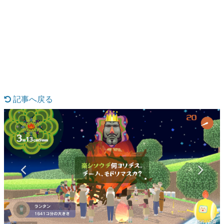
日本のコンテンツ産業やカルチャーに与えた影響を探る企
画です。
日本モバイルゲーム産業史
日本のモバイルゲーム史における主要なトピック・タイト
ルを網羅するほか、開発者へのインタビューや識者による
解説を掲載。約20年の歴史が一望できる決定版！
若ゲのいたり〜ゲームクリエイターの青春〜
『うつヌケ』『ペンと箸』等で知られるマンガ家・田中圭
一先生によるゲーム業界レポートマンガです。
記事へ戻る
なんでゲームは面白い？
ゲーム開発者・hamatsu氏がゲームの魅力を画面や操作の
具体的な形から解き明かしていく、硬派で骨太な評論連載
です。
ゲームが変えた日本語
「経験値」「裏技」「ラスボス」… ゲームにまつわる言葉
の起源や用法の変遷を、コンピューター文化史研究家・タ
イニーP氏が徹底調査。
カテゴリ
56 / 79
特集記事