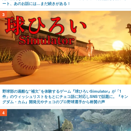
ート、あのお話には…まだ続きがある！
3
野球部の過酷な“補欠”を体験するゲーム『球ひろいSimulator』が「1
件」のウィッシュリストをもとにチェコ語に対応しSNSで話題に。『キン
グダム・カム』開発元やチェコのプロ野球選手から称賛の声
4