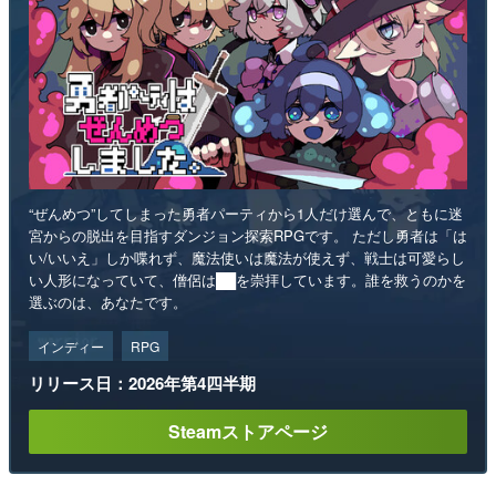
“ぜんめつ”してしまった勇者パーティから1人だけ選んで、ともに迷
宮からの脱出を目指すダンジョン探索RPGです。 ただし勇者は「は
い/いいえ」しか喋れず、魔法使いは魔法が使えず、戦士は可愛らし
い人形になっていて、僧侶は██を崇拝しています。誰を救うのかを
選ぶのは、あなたです。
インディー
RPG
リリース日：2026年第4四半期
Steamストアページ