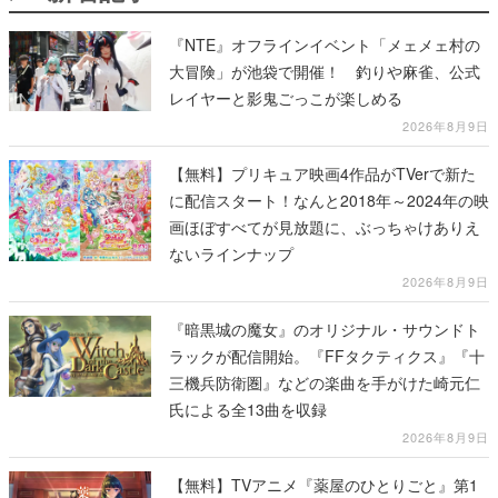
『NTE』オフラインイベント「メェメェ村の
大冒険」が池袋で開催！ 釣りや麻雀、公式
レイヤーと影鬼ごっこが楽しめる
2026年8月9日
【無料】プリキュア映画4作品がTVerで新た
に配信スタート！なんと2018年～2024年の映
画ほぼすべてが見放題に、ぶっちゃけありえ
ないラインナップ
2026年8月9日
『暗黒城の魔女』のオリジナル・サウンドト
ラックが配信開始。『FFタクティクス』『十
三機兵防衛圏』などの楽曲を手がけた崎元仁
氏による全13曲を収録
2026年8月9日
【無料】TVアニメ『薬屋のひとりごと』第1