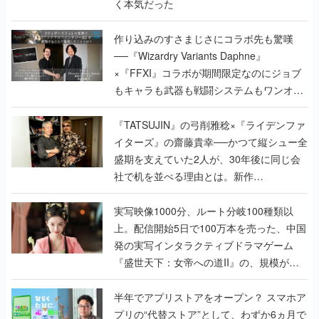
く本気だった
作り込みのすさまじさにコラボ先も驚嘆
──『Wizardry Variants Daphne』
×『FFXI』コラボが期間限定なのにジョブ
もキャラも武器も戦闘システムもワンオフ
で作り込まれた理由を両ディレクターに聞
く
『TATSUJIN』の弓削雅稔×『ライデンファ
イターズ』の齋藤貴幸──かつて縦シュー全
盛期を支えていた2人が、30年後に同じ会
社で机を並べる理由とは。新作
『TATSUJIN EXTREME』で初タッグを組
んだレジェンド2人に訊く開発秘話
実写映像1000分、ルート分岐100種類以
上。配信開始5日で100万本を売った、中国
発の実写インタラクティブドラマゲーム
『盛世天下：女帝への道II』の、規模が違
うこだわりをプロデューサーに聞いた
半年でアプリストアをオープン？ スマホア
プリの“代替ストア”として、わずか6ヵ月で