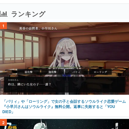
ランキング
1
「パリィ」や「ローリング」で女の子と会話するソウルライク恋愛ゲーム
『小早川さんはソウルライク』無料公開。返事に失敗すると「YOU
DIED」
2