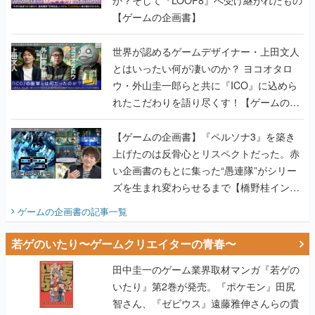
【ゲームの企画書】
世界が認めるゲームデザイナー・上田文人
とはいったい何が凄いのか？ ヨコオタロ
ウ・外山圭一郎らと共に『ICO』に込めら
れたこだわりを語り尽くす！【ゲームの企
画書】
【ゲームの企画書】『ペルソナ3』を築き
上げたのは反骨心とリスペクトだった。赤
い企画書のもとに集った“愚連隊”がシリー
ズを生まれ変わらせるまで【橋野桂インタ
ビュー】
ゲームの企画書
の記事一覧
若ゲのいたり〜ゲームクリエイターの青春〜
田中圭一のゲーム業界取材マンガ『若ゲの
いたり』第2巻が発売。『ポケモン』田尻
智さん、『ゼビウス』遠藤雅伸さんらの貴