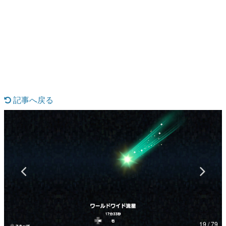
日本のコンテンツ産業やカルチャーに与えた影響を探る企
画です。
日本モバイルゲーム産業史
日本のモバイルゲーム史における主要なトピック・タイト
ルを網羅するほか、開発者へのインタビューや識者による
解説を掲載。約20年の歴史が一望できる決定版！
若ゲのいたり〜ゲームクリエイターの青春〜
『うつヌケ』『ペンと箸』等で知られるマンガ家・田中圭
一先生によるゲーム業界レポートマンガです。
記事へ戻る
なんでゲームは面白い？
ゲーム開発者・hamatsu氏がゲームの魅力を画面や操作の
具体的な形から解き明かしていく、硬派で骨太な評論連載
です。
ゲームが変えた日本語
「経験値」「裏技」「ラスボス」… ゲームにまつわる言葉
の起源や用法の変遷を、コンピューター文化史研究家・タ
イニーP氏が徹底調査。
カテゴリ
19 / 79
特集記事