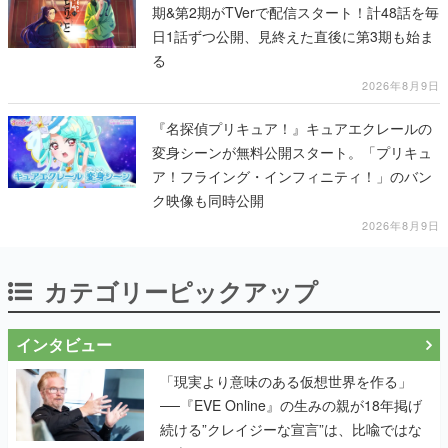
期&第2期がTVerで配信スタート！計48話を毎
日1話ずつ公開、見終えた直後に第3期も始ま
る
2026年8月9日
『名探偵プリキュア！』キュアエクレールの
変身シーンが無料公開スタート。「プリキュ
ア！フライング・インフィニティ！」のバン
ク映像も同時公開
2026年8月9日
カテゴリーピックアップ
インタビュー
「現実より意味のある仮想世界を作る」
──『EVE Online』の生みの親が18年掲げ
続ける”クレイジーな宣言”は、比喩ではな