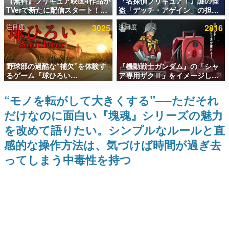
【無料】プリキュア映画4作品が
『名探偵プリキュア！』謎の怪
TVerで新たに配信スタート！な
盗「デッチ・アゲイン」の担当
インタビュー
んと2018年～2024年の映画ほぼ
キャストは天﨑滉平さんと判
注目度
3025
注目度
2816
すべてが見放題に、ぶっちゃけ
明。『Re:ゼロから始める異世
連載・特集一覧
ありえないラインナップ
界生活』オットー役、『ヒプノ
シスマイク』山田三郎役など
殿堂入り記事
野球部の過酷な“補欠”を体験す
『機動戦士ガンダム』の「シャ
SNS拡散数が数千以上！ ページビュー数万以上！ などな
ど。多くの人々に読まれた、電ファミ渾身の“殿堂入り”記
るゲーム『球ひろい
ア専用ザクⅡ」をイメージした
事をまとめました。
Simulator』が「1件」のウィッ
散水ホースリールが予約開始。
シュリストをもとにチェコ語に
本体にはシャアのパーソナルマ
“モノを転がして大きくする”──ただそれ
ゲームの企画書
対応しSNSで話題に。『キング
ークやジオン公国軍のエンブレ
名作ゲームクリエイターの方々に製作時のエピソードをお
だけなのに面白い『塊魂』シリーズの魅力
ダム・カム』開発元やチェコの
ム、型式番号などを配置
聞きし、ヒットする企画（ゲーム）とは何か？を探ってい
プロ野球選手から称賛の声
きます。
を改めて語りたい。シンプルなルールと直
赫本
感的な操作方法は、気づけば時間が過ぎ去
この物語を解いてはいけない。『赫本』は、〈試験問題〉
ってしまう中毒性を持つ
の形をした短編ホラー小説集です。
新世代に訊く
これからのデジタルゲーム市場を担う若きクリエイター達
の姿を追い、彼らのルーツと情熱を探っていきます。
ゲーム世代の作家たち
ゲームに多大な影響を受けた作家さんに取材し、ゲームが