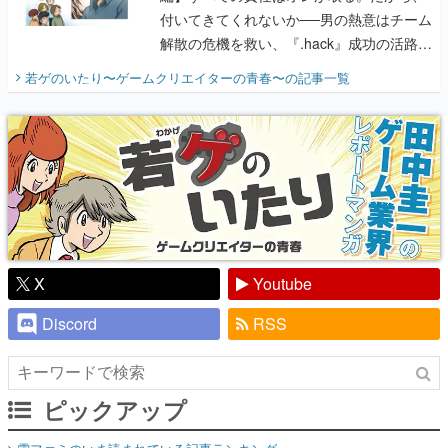
付いてきてくれないか──男の熱意はチーム
解散の危機を救い、『.hack』成功の活路を
開く。業界の快男児・松山 洋に流れる血は
若ゲのいたり〜ゲームクリエイターの青春〜
の記事一覧
『少年ジャンプ』色だった【若ゲのいた
り】
X
Youtube
Discord
RSS
ピックアップ