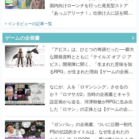
国内向けローンチを行った発見型ストア
『あっぷアリーナ！』仕掛け人に話を聞い
てみた
インタビュー
の記事一覧
ゲームの企画書
『アビス』は、ひとつの奇跡だった──膨大
な開発資料とともに『テイルズ オブ ジ ア
ビス』開発陣に聞く、「生まれた意味を知
るRPG」が生まれた理由【ゲームの企画
書】
なにが、人を「ロマンシング」させるの
か？『ロマサガ2』当時の企画書とキャラ
設定画から迫る、河津秋敏がRPGに生み出
した「ロマン」の正体とは【ゲームの企画
書】
『ガンパレ』の企画書、ついに公開━初代
PSの伝説的タイトルは、なぜ生まれたの
か？そして『LOOP8』へ受け継がれたもの