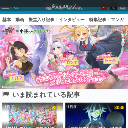
広告をスキップ
赫本
動画
殿堂入り記事
インタビュー
特集記事
マンガ
いま読まれている記事
ピックアップ
注目度
9240
注目度
3036
電ファミのいま読まれている記事ランキング
アプリセール情報