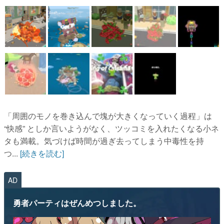
「周囲のモノを巻き込んで塊が大きくなっていく過程」は
“快感” としか言いようがなく、ツッコミを入れたくなる小ネ
タも満載。気づけば時間が過ぎ去ってしまう中毒性を持
つ...
[続きを読む]
AD
勇者パーティはぜんめつしました。