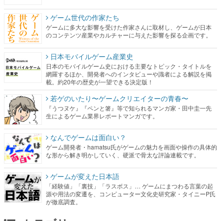
ゲーム世代の作家たち
ゲームに多大な影響を受けた作家さんに取材し、ゲームが日本
のコンテンツ産業やカルチャーに与えた影響を探る企画です。
日本モバイルゲーム産業史
日本のモバイルゲーム史における主要なトピック・タイトルを
網羅するほか、開発者へのインタビューや識者による解説を掲
載。約20年の歴史が一望できる決定版！
若ゲのいたり〜ゲームクリエイターの青春〜
『うつヌケ』『ペンと箸』等で知られるマンガ家・田中圭一先
生によるゲーム業界レポートマンガです。
なんでゲームは面白い？
ゲーム開発者・hamatsu氏がゲームの魅力を画面や操作の具体的
な形から解き明かしていく、硬派で骨太な評論連載です。
ゲームが変えた日本語
「経験値」「裏技」「ラスボス」… ゲームにまつわる言葉の起
源や用法の変遷を、コンピューター文化史研究家・タイニーP氏
が徹底調査。