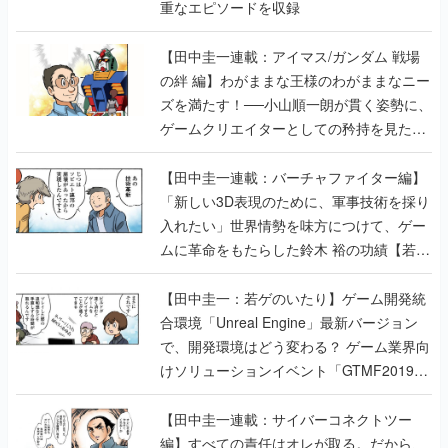
重なエピソードを収録
【田中圭一連載：アイマス/ガンダム 戦場
の絆 編】わがままな王様のわがままなニー
ズを満たす！──小山順一朗が貫く姿勢に、
ゲームクリエイターとしての矜持を見た
【若ゲのいたり最終回】
【田中圭一連載：バーチャファイター編】
「新しい3D表現のために、軍事技術を採り
入れたい」世界情勢を味方につけて、ゲー
ムに革命をもたらした鈴木 裕の功績【若ゲ
のいたり】
【田中圭一：若ゲのいたり】ゲーム開発統
合環境「Unreal Engine」最新バージョン
で、開発環境はどう変わる？ ゲーム業界向
けソリューションイベント「GTMF2019」
に行って、より理解を深めよう【PR】
【田中圭一連載：サイバーコネクトツー
編】すべての責任はオレが取る。だから、