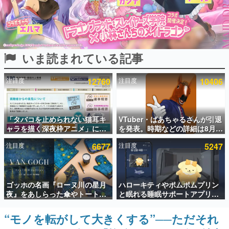
インタビュー
連載・特集一覧
いま読まれている記事
殿堂入り記事
SNS拡散数が数千以上！ ページビュー数万以上！ などな
ど。多くの人々に読まれた、電ファミ渾身の“殿堂入り”記
注目度
12760
注目度
10406
事をまとめました。
ゲームの企画書
名作ゲームクリエイターの方々に製作時のエピソードをお
聞きし、ヒットする企画（ゲーム）とは何か？を探ってい
「タバコを止められない猫耳キ
VTuber・ばあちゃるさんが引退
きます。
ャラを描く深夜枠アニメ」に視
を発表。時期などの詳細は8月9
聴者の一部から批判意見。違法
日15時からの配信で説明
赫本
注目度
6677
注目度
5247
薬物の使用と思しき描写も含め
この物語を解いてはいけない。『赫本』は、〈試験問題〉
て、BPOが議論を交わす
の形をした短編ホラー小説集です。
新世代に訊く
ゴッホの名画『ローヌ川の星月
ハローキティやポムポムプリン
これからのデジタルゲーム市場を担う若きクリエイター達
夜』をあしらった傘やトートバ
と眠れる睡眠サポートアプリ
の姿を追い、彼らのルーツと情熱を探っていきます。
ッグなどが登場。8月7日21時よ
『ゆめたび』が配信中。キャラ
り2日間限定で予約販売
ごとのASMRや目覚ましアラー
“モノを転がして大きくする”──ただそれ
ゲーム世代の作家たち
ムも搭載
ゲームに多大な影響を受けた作家さんに取材し、ゲームが