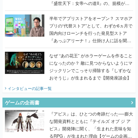
『盛世天下：女帝への道II』の、規模が違
うこだわりをプロデューサーに聞いた
半年でアプリストアをオープン？ スマホア
プリの“代替ストア”として、わずか6ヵ月で
国内向けローンチを行った発見型ストア
『あっぷアリーナ！』仕掛け人に話を聞い
てみた
なぜ “あの花王” がホラーゲームを作ること
になったのか？ 敵に見つからないようにマ
ジックリンでこっそり掃除する『しずかな
おそうじ』が生まれるまで【開発座談会】
インタビュー
の記事一覧
ゲームの企画書
『アビス』は、ひとつの奇跡だった──膨大
な開発資料とともに『テイルズ オブ ジ ア
ビス』開発陣に聞く、「生まれた意味を知
るRPG」が生まれた理由【ゲームの企画