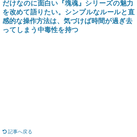
だけなのに面白い『塊魂』シリーズの魅力
日本のコンテンツ産業やカルチャーに与えた影響を探る企
を改めて語りたい。シンプルなルールと直
画です。
感的な操作方法は、気づけば時間が過ぎ去
日本モバイルゲーム産業史
日本のモバイルゲーム史における主要なトピック・タイト
ってしまう中毒性を持つ
ルを網羅するほか、開発者へのインタビューや識者による
解説を掲載。約20年の歴史が一望できる決定版！
若ゲのいたり〜ゲームクリエイターの青春〜
『うつヌケ』『ペンと箸』等で知られるマンガ家・田中圭
一先生によるゲーム業界レポートマンガです。
なんでゲームは面白い？
ゲーム開発者・hamatsu氏がゲームの魅力を画面や操作の
具体的な形から解き明かしていく、硬派で骨太な評論連載
です。
ゲームが変えた日本語
「経験値」「裏技」「ラスボス」… ゲームにまつわる言葉
の起源や用法の変遷を、コンピューター文化史研究家・タ
イニーP氏が徹底調査。
カテゴリ
記事へ戻る
特集記事