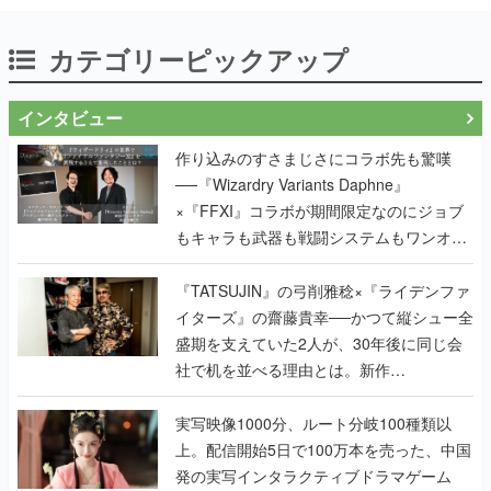
カテゴリーピックアップ
インタビュー
作り込みのすさまじさにコラボ先も驚嘆
──『Wizardry Variants Daphne』
×『FFXI』コラボが期間限定なのにジョブ
もキャラも武器も戦闘システムもワンオフ
で作り込まれた理由を両ディレクターに聞
く
『TATSUJIN』の弓削雅稔×『ライデンファ
イターズ』の齋藤貴幸──かつて縦シュー全
盛期を支えていた2人が、30年後に同じ会
社で机を並べる理由とは。新作
『TATSUJIN EXTREME』で初タッグを組
んだレジェンド2人に訊く開発秘話
実写映像1000分、ルート分岐100種類以
上。配信開始5日で100万本を売った、中国
発の実写インタラクティブドラマゲーム