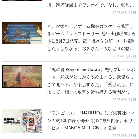
填、砲塔旋回までワンオペでこなし、強烈な
一撃をブチかませるロマンある作品
2026年8月7日
どこか懐かしいゲーム機やガラケーを修理す
るゲーム『リ・ストーリー: 思い出修理屋』が
本日8月7日発売。電子機器を分解したり掃除
したりしながら、お客さん一人ひとりの物語
に耳を傾ける
2026年8月7日
『鬼武者 Way of the Sword』先行プレイレポ
ート。武蔵がとにかく攻めまくる、豪傑らし
さ全開バトルが楽しすぎた。「受け流し」に
よって、相手の攻撃を待ち構える時間がなく
なって超爽快
2026年8月7日
『ワンピース』『NARUTO』など集英社のマ
ンガ約400作品が海外向けに無料配信。新サ
ービス「MANGA MILLION」が公開
2026年8月6日