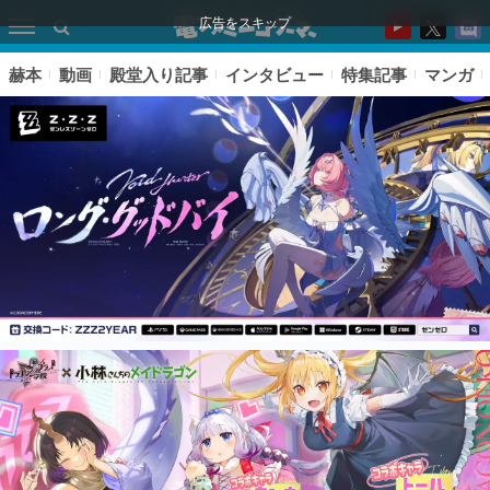
広告をスキップ
赫本
動画
殿堂入り記事
インタビュー
特集記事
マンガ
ピックアップ
電ファミのいま読まれている記事ランキング
アプリセール情報