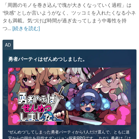
「周囲のモノを巻き込んで塊が大きくなっていく過程」は
“快感” としか言いようがなく、ツッコミを入れたくなる小ネ
タも満載。気づけば時間が過ぎ去ってしまう中毒性を持
つ...
[続きを読む]
AD
勇者パーティはぜんめつしました。
“ぜんめつ”してしまった勇者パーティから1人だけ選んで、ともに迷
宮からの脱出を目指すダンジョン探索RPGです。 ただし勇者は「は