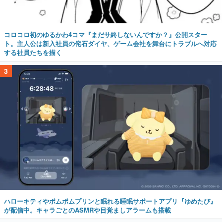
コロコロ初のゆるかわ4コマ『まだサ終しないんですか？』公開スター
ト。主人公は新入社員の侘石ダイヤ、ゲーム会社を舞台にトラブルへ対応
する社員たちを描く
3
ハローキティやポムポムプリンと眠れる睡眠サポートアプリ『ゆめたび』
が配信中。キャラごとのASMRや目覚ましアラームも搭載