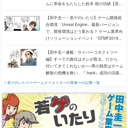
ムに革命をもたらした鈴木 裕の功績【若ゲ
のいたり】
【田中圭一：若ゲのいたり】ゲーム開発統
合環境「Unreal Engine」最新バージョン
で、開発環境はどう変わる？ ゲーム業界向
けソリューションイベント「GTMF2019」
に行って、より理解を深めよう【PR】
【田中圭一連載：サイバーコネクトツー
編】すべての責任はオレが取る。だから、
付いてきてくれないか──男の熱意はチーム
解散の危機を救い、『.hack』成功の活路を
開く。業界の快男児・松山 洋に流れる血は
若ゲのいたり〜ゲームクリエイターの青春〜
の記事一覧
『少年ジャンプ』色だった【若ゲのいた
り】