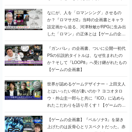
書】
なにが、人を「ロマンシング」させるの
か？『ロマサガ2』当時の企画書とキャラ
設定画から迫る、河津秋敏がRPGに生み出
した「ロマン」の正体とは【ゲームの企画
書】
『ガンパレ』の企画書、ついに公開━初代
PSの伝説的タイトルは、なぜ生まれたの
か？そして『LOOP8』へ受け継がれたもの
【ゲームの企画書】
世界が認めるゲームデザイナー・上田文人
とはいったい何が凄いのか？ ヨコオタロ
ウ・外山圭一郎らと共に『ICO』に込めら
れたこだわりを語り尽くす！【ゲームの企
画書】
【ゲームの企画書】『ペルソナ3』を築き
上げたのは反骨心とリスペクトだった。赤