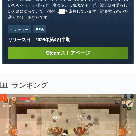
い/いいえ」しか喋れず、魔法使いは魔法が使えず、戦士は可愛らし
い人形になっていて、僧侶は██を崇拝しています。誰を救うのかを
選ぶのは、あなたです。
インディー
RPG
リリース日：2026年第4四半期
Steamストアページ
ランキング
1