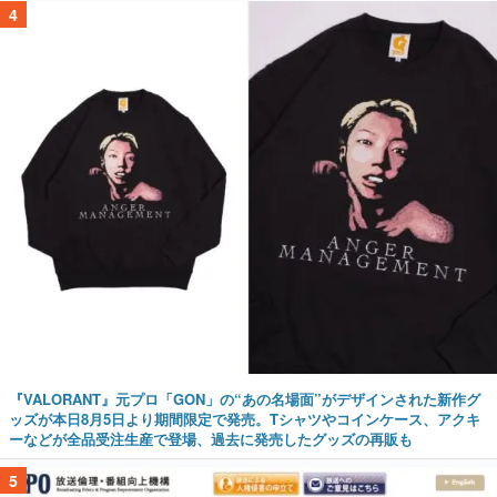
4
『VALORANT』元プロ「GON」の“あの名場面”がデザインされた新作グ
ッズが本日8月5日より期間限定で発売。Tシャツやコインケース、アクキ
ーなどが全品受注生産で登場、過去に発売したグッズの再販も
5