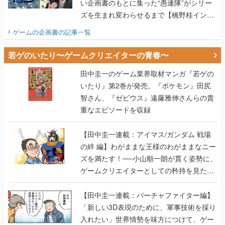
い企画書のもとに集った“愚連隊”がシリー
ズを生まれ変わらせるまで【橋野桂インタ
ビュー】
ゲームの企画書
の記事一覧
若ゲのいたり〜ゲームクリエイターの青春〜
田中圭一のゲーム業界取材マンガ『若ゲの
いたり』第2巻が発売。『ポケモン』田尻
智さん、『ゼビウス』遠藤雅伸さんらの貴
重なエピソードを収録
【田中圭一連載：アイマス/ガンダム 戦場
の絆 編】わがままな王様のわがままなニー
ズを満たす！──小山順一朗が貫く姿勢に、
ゲームクリエイターとしての矜持を見た
【若ゲのいたり最終回】
【田中圭一連載：バーチャファイター編】
「新しい3D表現のために、軍事技術を採り
入れたい」世界情勢を味方につけて、ゲー