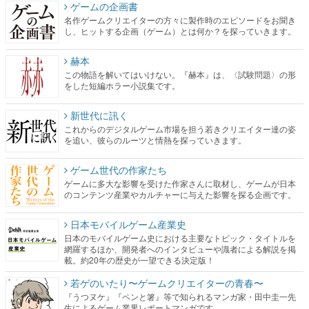
ゲームの企画書
名作ゲームクリエイターの方々に製作時のエピソードをお聞き
し、ヒットする企画（ゲーム）とは何か？を探っていきます。
赫本
この物語を解いてはいけない。『赫本』は、〈試験問題〉の形
をした短編ホラー小説集です。
新世代に訊く
これからのデジタルゲーム市場を担う若きクリエイター達の姿
を追い、彼らのルーツと情熱を探っていきます。
ゲーム世代の作家たち
ゲームに多大な影響を受けた作家さんに取材し、ゲームが日本
のコンテンツ産業やカルチャーに与えた影響を探る企画です。
日本モバイルゲーム産業史
日本のモバイルゲーム史における主要なトピック・タイトルを
網羅するほか、開発者へのインタビューや識者による解説を掲
載。約20年の歴史が一望できる決定版！
若ゲのいたり〜ゲームクリエイターの青春〜
『うつヌケ』『ペンと箸』等で知られるマンガ家・田中圭一先
生によるゲーム業界レポートマンガです。