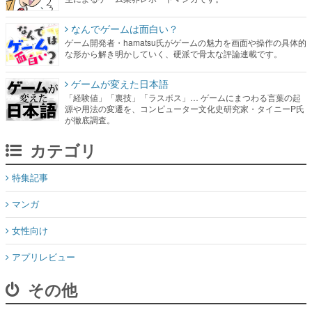
なんでゲームは面白い？
ゲーム開発者・hamatsu氏がゲームの魅力を画面や操作の具体的
な形から解き明かしていく、硬派で骨太な評論連載です。
ゲームが変えた日本語
「経験値」「裏技」「ラスボス」… ゲームにまつわる言葉の起
源や用法の変遷を、コンピューター文化史研究家・タイニーP氏
が徹底調査。
カテゴリ
特集記事
マンガ
女性向け
アプリレビュー
その他