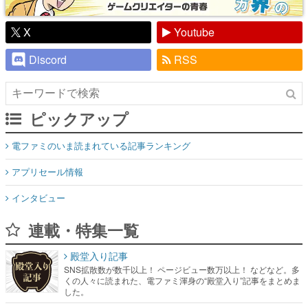
X
Youtube
Discord
RSS
ピックアップ
電ファミのいま読まれている記事ランキング
アプリセール情報
インタビュー
連載・特集一覧
殿堂入り記事
SNS拡散数が数千以上！ ページビュー数万以上！ などなど。多
くの人々に読まれた、電ファミ渾身の“殿堂入り”記事をまとめま
した。