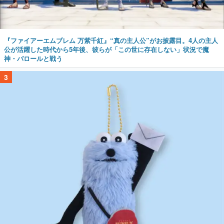
『ファイアーエムブレム 万紫千紅』“真の主人公”がお披露目。4人の主人
公が活躍した時代から5年後、彼らが「この世に存在しない」状況で魔
神・バロールと戦う
3