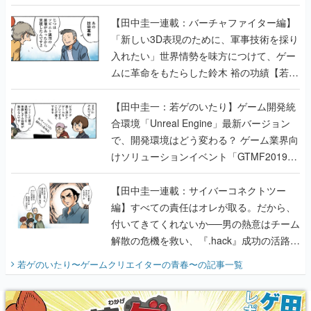
【若ゲのいたり最終回】
【田中圭一連載：バーチャファイター編】
「新しい3D表現のために、軍事技術を採り
入れたい」世界情勢を味方につけて、ゲー
ムに革命をもたらした鈴木 裕の功績【若ゲ
のいたり】
【田中圭一：若ゲのいたり】ゲーム開発統
合環境「Unreal Engine」最新バージョン
で、開発環境はどう変わる？ ゲーム業界向
けソリューションイベント「GTMF2019」
に行って、より理解を深めよう【PR】
【田中圭一連載：サイバーコネクトツー
編】すべての責任はオレが取る。だから、
付いてきてくれないか──男の熱意はチーム
解散の危機を救い、『.hack』成功の活路を
開く。業界の快男児・松山 洋に流れる血は
若ゲのいたり〜ゲームクリエイターの青春〜
の記事一覧
『少年ジャンプ』色だった【若ゲのいた
り】