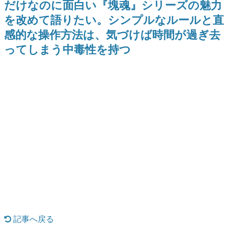
だけなのに面白い『塊魂』シリーズの魅力
日本のコンテンツ産業やカルチャーに与えた影響を探る企
を改めて語りたい。シンプルなルールと直
画です。
感的な操作方法は、気づけば時間が過ぎ去
日本モバイルゲーム産業史
日本のモバイルゲーム史における主要なトピック・タイト
ってしまう中毒性を持つ
ルを網羅するほか、開発者へのインタビューや識者による
解説を掲載。約20年の歴史が一望できる決定版！
若ゲのいたり〜ゲームクリエイターの青春〜
『うつヌケ』『ペンと箸』等で知られるマンガ家・田中圭
一先生によるゲーム業界レポートマンガです。
なんでゲームは面白い？
ゲーム開発者・hamatsu氏がゲームの魅力を画面や操作の
具体的な形から解き明かしていく、硬派で骨太な評論連載
です。
ゲームが変えた日本語
「経験値」「裏技」「ラスボス」… ゲームにまつわる言葉
の起源や用法の変遷を、コンピューター文化史研究家・タ
イニーP氏が徹底調査。
カテゴリ
記事へ戻る
特集記事