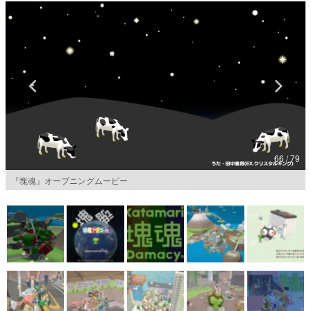
マンガ
女性向け
アプリレビュー
その他
電ファミニコゲーマーとは？
66 / 79
運営：株式会社マレ
『塊魂』オープニングムービー