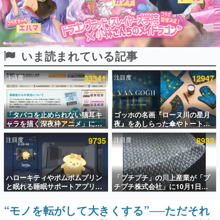
インタビュー
連載・特集一覧
いま読まれている記事
殿堂入り記事
SNS拡散数が数千以上！ ページビュー数万以上！ などな
ど。多くの人々に読まれた、電ファミ渾身の“殿堂入り”記
注目度
33341
注目度
12947
事をまとめました。
ゲームの企画書
名作ゲームクリエイターの方々に製作時のエピソードをお
聞きし、ヒットする企画（ゲーム）とは何か？を探ってい
「タバコを止められない猫耳キ
ゴッホの名画『ローヌ川の星月
きます。
ャラを描く深夜枠アニメ」に視
夜』をあしらった傘やトートバ
聴者の一部から批判意見。違法
ッグなどが登場。8月7日21時よ
赫本
注目度
9735
注目度
8932
薬物の使用と思しき描写も含め
り2日間限定で予約販売
この物語を解いてはいけない。『赫本』は、〈試験問題〉
て、BPOが議論を交わす
の形をした短編ホラー小説集です。
新世代に訊く
ハローキティやポムポムプリン
「プチプチ」の川上産業が「プ
これからのデジタルゲーム市場を担う若きクリエイター達
と眠れる睡眠サポートアプリ
チプチ株式会社」に10月1日よ
の姿を追い、彼らのルーツと情熱を探っていきます。
『ゆめたび』が配信中。キャラ
り社名変更へ。創業58年で初め
ごとのASMRや目覚ましアラー
ての変更で、“プチッ”と鳴るお
“モノを転がして大きくする”──ただそれ
ゲーム世代の作家たち
ムも搭載
なじみの緩衝材が会社の名前に
ゲームに多大な影響を受けた作家さんに取材し、ゲームが