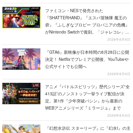
ファミコン・NESで発売された
『SHATTERHAND』『エスパ冒険隊 魔王の
砦』『ふしぎなブロビー ブロバニアの危機』
がNintendo Switchで復刻。「ジャレコレ」シ
リーズから3作が発売予定
2026年8月6日
『GTA6』新映像が日本時間の8月28日に公開
決定！ Netflixでプレミア公開後、YouTubeや
公式サイトでも公開へ
2026年8月6日
アニメ『バトルスピリッツ』歴代シリーズ“全
413話”のノンストップ一挙ライブ配信が決
定。第1作『少年突破バシン』から最新の
WEBアニメシリーズ『ミラージュ』まで
2026年8月6日
『幻想水滸伝 スターリープ』に『幻水I』の主