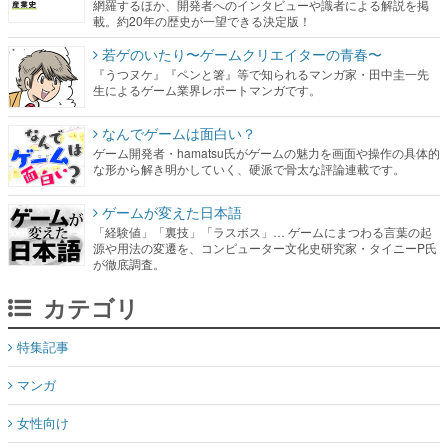
網羅するほか、開発者へのインタビューや識者による解説を掲
載。約20年の歴史が一望できる決定版！
若ゲのいたり〜ゲームクリエイターの青春〜
『うつヌケ』『ペンと箸』等で知られるマンガ家・田中圭一先
生によるゲーム業界レポートマンガです。
なんでゲームは面白い？
ゲーム開発者・hamatsu氏がゲームの魅力を画面や操作の具体的
な形から解き明かしていく、硬派で骨太な評論連載です。
ゲームが変えた日本語
「経験値」「裏技」「ラスボス」… ゲームにまつわる言葉の起
源や用法の変遷を、コンピューター文化史研究家・タイニーP氏
が徹底調査。
カテゴリ
特集記事
マンガ
女性向け