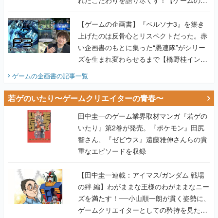
れたこだわりを語り尽くす！【ゲームの企
画書】
【ゲームの企画書】『ペルソナ3』を築き
上げたのは反骨心とリスペクトだった。赤
い企画書のもとに集った“愚連隊”がシリー
ズを生まれ変わらせるまで【橋野桂インタ
ビュー】
ゲームの企画書
の記事一覧
若ゲのいたり〜ゲームクリエイターの青春〜
田中圭一のゲーム業界取材マンガ『若ゲの
いたり』第2巻が発売。『ポケモン』田尻
智さん、『ゼビウス』遠藤雅伸さんらの貴
重なエピソードを収録
【田中圭一連載：アイマス/ガンダム 戦場
の絆 編】わがままな王様のわがままなニー
ズを満たす！──小山順一朗が貫く姿勢に、
ゲームクリエイターとしての矜持を見た