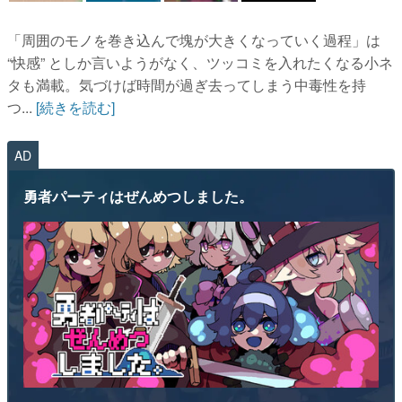
「周囲のモノを巻き込んで塊が大きくなっていく過程」は
“快感” としか言いようがなく、ツッコミを入れたくなる小ネ
タも満載。気づけば時間が過ぎ去ってしまう中毒性を持
つ...
[続きを読む]
AD
勇者パーティはぜんめつしました。