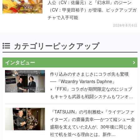
人公（CV：佐藤元）と『幻水III』のジーン
（CV：甲斐田裕子）が登場。ピックアップガ
チャで入手可能
2026年8月6日
カテゴリーピックアップ
インタビュー
作り込みのすさまじさにコラボ先も驚嘆
──『Wizardry Variants Daphne』
×『FFXI』コラボが期間限定なのにジョブ
もキャラも武器も戦闘システムもワンオフ
で作り込まれた理由を両ディレクターに聞
く
『TATSUJIN』の弓削雅稔×『ライデンファ
イターズ』の齋藤貴幸──かつて縦シュー全
盛期を支えていた2人が、30年後に同じ会
社で机を並べる理由とは。新作