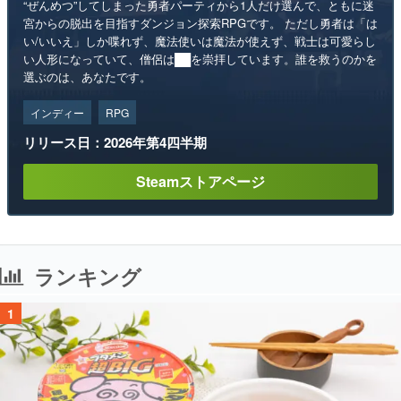
“ぜんめつ”してしまった勇者パーティから1人だけ選んで、ともに迷
宮からの脱出を目指すダンジョン探索RPGです。 ただし勇者は「は
い/いいえ」しか喋れず、魔法使いは魔法が使えず、戦士は可愛らし
い人形になっていて、僧侶は██を崇拝しています。誰を救うのかを
選ぶのは、あなたです。
インディー
RPG
リリース日：2026年第4四半期
Steamストアページ
ランキング
1