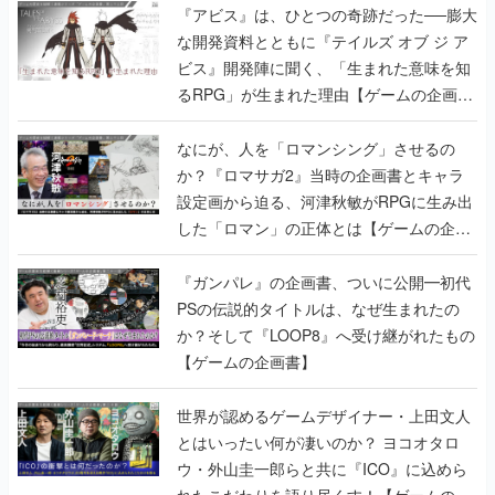
『アビス』は、ひとつの奇跡だった──膨大
な開発資料とともに『テイルズ オブ ジ ア
ビス』開発陣に聞く、「生まれた意味を知
るRPG」が生まれた理由【ゲームの企画
書】
なにが、人を「ロマンシング」させるの
か？『ロマサガ2』当時の企画書とキャラ
設定画から迫る、河津秋敏がRPGに生み出
した「ロマン」の正体とは【ゲームの企画
書】
『ガンパレ』の企画書、ついに公開━初代
PSの伝説的タイトルは、なぜ生まれたの
か？そして『LOOP8』へ受け継がれたもの
【ゲームの企画書】
世界が認めるゲームデザイナー・上田文人
とはいったい何が凄いのか？ ヨコオタロ
ウ・外山圭一郎らと共に『ICO』に込めら