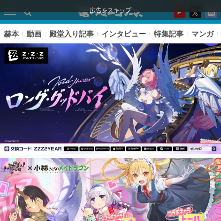
広告をスキップ
赫本
動画
殿堂入り記事
インタビュー
特集記事
マンガ
ピックアップ
電ファミのいま読まれている記事ランキング
アプリセール情報