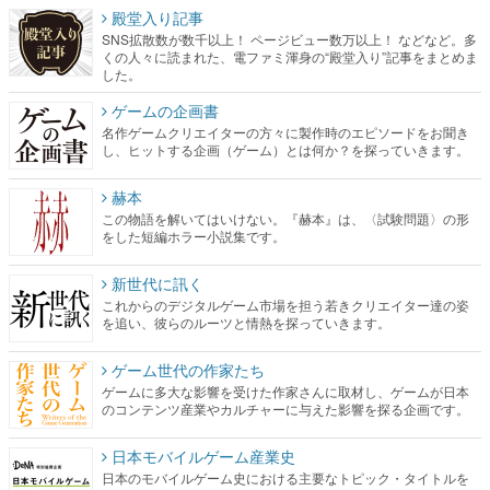
殿堂入り記事
SNS拡散数が数千以上！ ページビュー数万以上！ などなど。多
くの人々に読まれた、電ファミ渾身の“殿堂入り”記事をまとめま
した。
ゲームの企画書
名作ゲームクリエイターの方々に製作時のエピソードをお聞き
し、ヒットする企画（ゲーム）とは何か？を探っていきます。
赫本
この物語を解いてはいけない。『赫本』は、〈試験問題〉の形
をした短編ホラー小説集です。
新世代に訊く
これからのデジタルゲーム市場を担う若きクリエイター達の姿
を追い、彼らのルーツと情熱を探っていきます。
ゲーム世代の作家たち
ゲームに多大な影響を受けた作家さんに取材し、ゲームが日本
のコンテンツ産業やカルチャーに与えた影響を探る企画です。
日本モバイルゲーム産業史
日本のモバイルゲーム史における主要なトピック・タイトルを