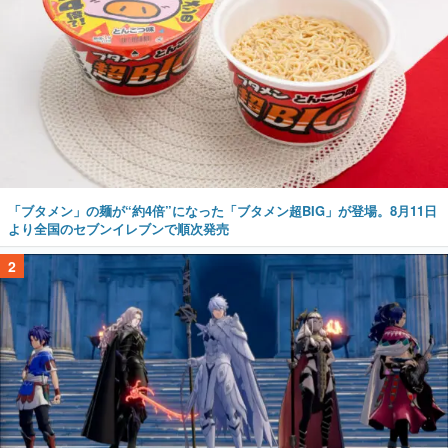
「ブタメン」の麺が“約4倍”になった「ブタメン超BIG」が登場。8月11日
より全国のセブンイレブンで順次発売
2