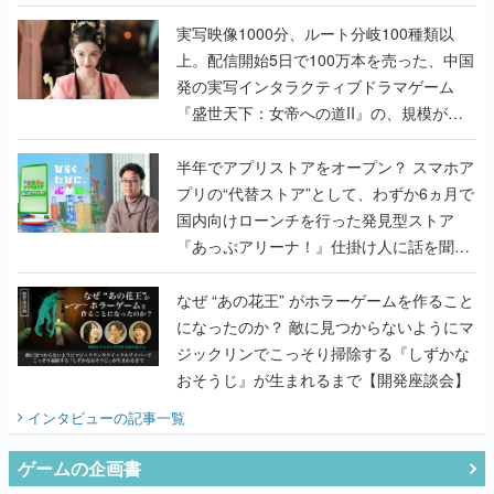
『TATSUJIN EXTREME』で初タッグを組
んだレジェンド2人に訊く開発秘話
実写映像1000分、ルート分岐100種類以
上。配信開始5日で100万本を売った、中国
発の実写インタラクティブドラマゲーム
『盛世天下：女帝への道II』の、規模が違
うこだわりをプロデューサーに聞いた
半年でアプリストアをオープン？ スマホア
プリの“代替ストア”として、わずか6ヵ月で
国内向けローンチを行った発見型ストア
『あっぷアリーナ！』仕掛け人に話を聞い
てみた
なぜ “あの花王” がホラーゲームを作ること
になったのか？ 敵に見つからないようにマ
ジックリンでこっそり掃除する『しずかな
おそうじ』が生まれるまで【開発座談会】
インタビュー
の記事一覧
ゲームの企画書