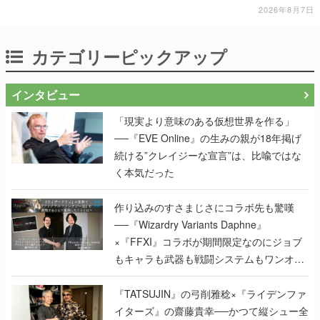
2026年8月7日
カテゴリーピックアップ
インタビュー
「現実より意味のある仮想世界を作る」
──『EVE Online』の生みの親が18年掲げ
続ける”クレイジーな宣言”は、比喩ではな
く本気だった
作り込みのすさまじさにコラボ先も驚嘆
──『Wizardry Variants Daphne』
×『FFXI』コラボが期間限定なのにジョブ
もキャラも武器も戦闘システムもワンオフ
で作り込まれた理由を両ディレクターに聞
く
『TATSUJIN』の弓削雅稔×『ライデンファ
イターズ』の齋藤貴幸──かつて縦シュー全