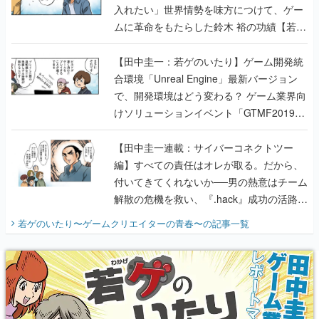
入れたい」世界情勢を味方につけて、ゲー
ムに革命をもたらした鈴木 裕の功績【若ゲ
のいたり】
【田中圭一：若ゲのいたり】ゲーム開発統
合環境「Unreal Engine」最新バージョン
で、開発環境はどう変わる？ ゲーム業界向
けソリューションイベント「GTMF2019」
に行って、より理解を深めよう【PR】
【田中圭一連載：サイバーコネクトツー
編】すべての責任はオレが取る。だから、
付いてきてくれないか──男の熱意はチーム
解散の危機を救い、『.hack』成功の活路を
開く。業界の快男児・松山 洋に流れる血は
若ゲのいたり〜ゲームクリエイターの青春〜
の記事一覧
『少年ジャンプ』色だった【若ゲのいた
り】