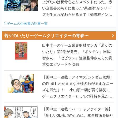
上げたのは反骨心とリスペクトだった。赤
い企画書のもとに集った“愚連隊”がシリー
ズを生まれ変わらせるまで【橋野桂インタ
ビュー】
ゲームの企画書
の記事一覧
若ゲのいたり〜ゲームクリエイターの青春〜
田中圭一のゲーム業界取材マンガ『若ゲの
いたり』第2巻が発売。『ポケモン』田尻
智さん、『ゼビウス』遠藤雅伸さんらの貴
重なエピソードを収録
【田中圭一連載：アイマス/ガンダム 戦場
の絆 編】わがままな王様のわがままなニー
ズを満たす！──小山順一朗が貫く姿勢に、
ゲームクリエイターとしての矜持を見た
【若ゲのいたり最終回】
【田中圭一連載：バーチャファイター編】
「新しい3D表現のために、軍事技術を採り