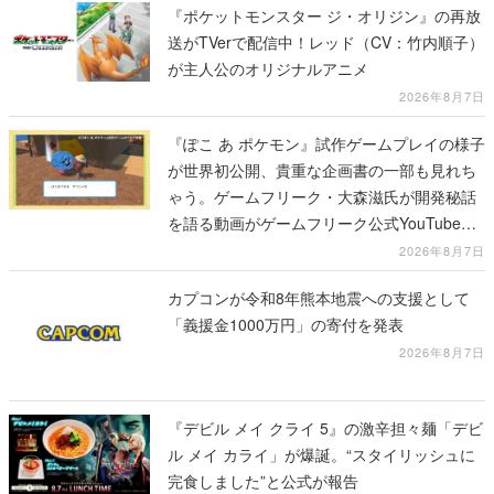
『ポケットモンスター ジ・オリジン』の再放
送がTVerで配信中！レッド（CV：竹内順子）
が主人公のオリジナルアニメ
2026年8月7日
『ぽこ あ ポケモン』試作ゲームプレイの様子
が世界初公開、貴重な企画書の一部も見れち
ゃう。ゲームフリーク・大森滋氏が開発秘話
を語る動画がゲームフリーク公式YouTubeで
公開中
2026年8月7日
カプコンが令和8年熊本地震への支援として
「義援金1000万円」の寄付を発表
2026年8月7日
『デビル メイ クライ 5』の激辛担々麺「デビ
ル メイ カライ」が爆誕。“スタイリッシュに
完食しました”と公式が報告