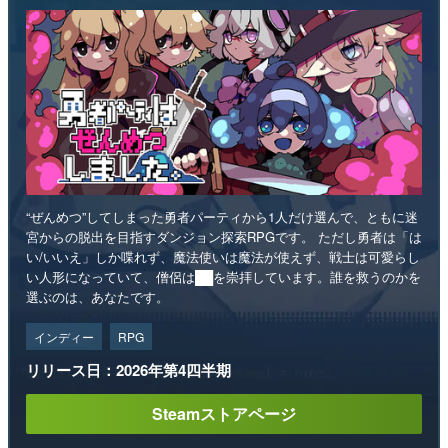
“ぜんめつ”してしまった勇者パーティから1人だけ選んで、ともに迷
宮からの脱出を目指すダンジョン探索RPGです。 ただし勇者は「は
い/いいえ」しか喋れず、魔法使いは魔法が使えず、戦士は可愛らし
い人形になっていて、僧侶は██を崇拝しています。誰を救うのかを
選ぶのは、あなたです。
インディー
RPG
リリース日：2026年第4四半期
Steamストアページ