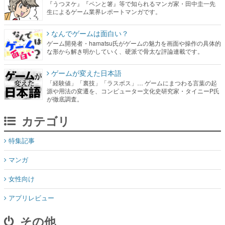
『うつヌケ』『ペンと箸』等で知られるマンガ家・田中圭一先
生によるゲーム業界レポートマンガです。
なんでゲームは面白い？
ゲーム開発者・hamatsu氏がゲームの魅力を画面や操作の具体的
な形から解き明かしていく、硬派で骨太な評論連載です。
ゲームが変えた日本語
「経験値」「裏技」「ラスボス」… ゲームにまつわる言葉の起
源や用法の変遷を、コンピューター文化史研究家・タイニーP氏
が徹底調査。
カテゴリ
特集記事
マンガ
女性向け
アプリレビュー
その他