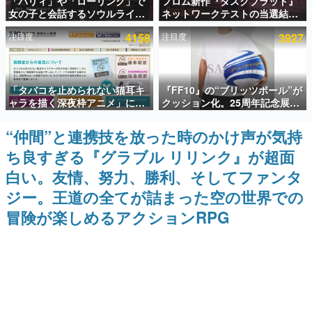
「パリィ」や「ローリング」で
フロム新作『ダスクブラッド』
女の子と会話するソウルライク
ネットワークテストの当選結果
インタビュー
恋愛ゲーム『小早川さんはソウ
が8月7日22時に発表。応募サイ
注目度
4158
注目度
3927
ルライク』無料公開。返事に失
トのマイページから確認可能、
連載・特集一覧
敗すると「YOU DIED」
テスト実施は8月21日～24日
殿堂入り記事
「タバコを止められない猫耳キ
『FF10』の“ブリッツボール”が
SNS拡散数が数千以上！ ページビュー数万以上！ などな
ど。多くの人々に読まれた、電ファミ渾身の“殿堂入り”記
ャラを描く深夜枠アニメ」に視
クッション化。25周年記念展
事をまとめました。
聴者の一部から批判意見。違法
「FINAL FANTASY X
薬物の使用と思しき描写も含め
MUSEUM-幻光の記憶-」のグッ
“仲間”と連携技を放った時のかけ声が気持
ゲームの企画書
て、BPOが議論を交わす
ズ情報が一部公開
名作ゲームクリエイターの方々に製作時のエピソードをお
ち良すぎる『グラブル リリンク』が超面
聞きし、ヒットする企画（ゲーム）とは何か？を探ってい
きます。
白い。友情、努力、勝利、そしてファンタ
赫本
ジー。王道の全てが詰まった空の世界での
この物語を解いてはいけない。『赫本』は、〈試験問題〉
冒険が楽しめるアクションRPG
の形をした短編ホラー小説集です。
新世代に訊く
これからのデジタルゲーム市場を担う若きクリエイター達
の姿を追い、彼らのルーツと情熱を探っていきます。
ゲーム世代の作家たち
ゲームに多大な影響を受けた作家さんに取材し、ゲームが