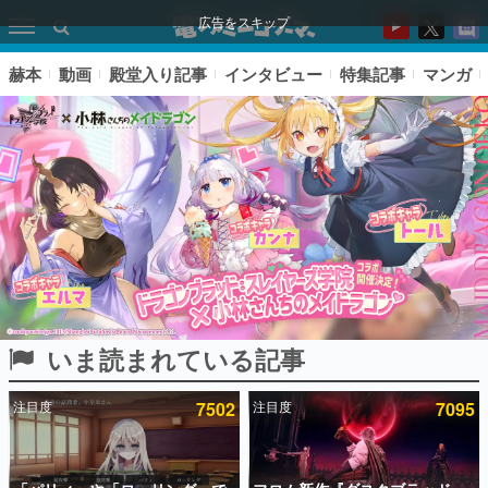
広告をスキップ
赫本
動画
殿堂入り記事
インタビュー
特集記事
マンガ
いま読まれている記事
ピックアップ
注目度
7502
注目度
7095
電ファミのいま読まれている記事ランキング
アプリセール情報