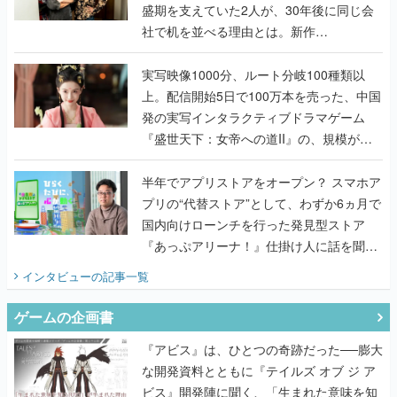
盛期を支えていた2人が、30年後に同じ会
社で机を並べる理由とは。新作
『TATSUJIN EXTREME』で初タッグを組
んだレジェンド2人に訊く開発秘話
実写映像1000分、ルート分岐100種類以
上。配信開始5日で100万本を売った、中国
発の実写インタラクティブドラマゲーム
『盛世天下：女帝への道II』の、規模が違
うこだわりをプロデューサーに聞いた
半年でアプリストアをオープン？ スマホア
プリの“代替ストア”として、わずか6ヵ月で
国内向けローンチを行った発見型ストア
『あっぷアリーナ！』仕掛け人に話を聞い
てみた
インタビュー
の記事一覧
ゲームの企画書
『アビス』は、ひとつの奇跡だった──膨大
な開発資料とともに『テイルズ オブ ジ ア
ビス』開発陣に聞く、「生まれた意味を知