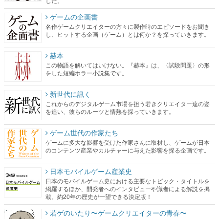
した。
ゲームの企画書
名作ゲームクリエイターの方々に製作時のエピソードをお聞き
し、ヒットする企画（ゲーム）とは何か？を探っていきます。
赫本
この物語を解いてはいけない。『赫本』は、〈試験問題〉の形
をした短編ホラー小説集です。
新世代に訊く
これからのデジタルゲーム市場を担う若きクリエイター達の姿
を追い、彼らのルーツと情熱を探っていきます。
ゲーム世代の作家たち
ゲームに多大な影響を受けた作家さんに取材し、ゲームが日本
のコンテンツ産業やカルチャーに与えた影響を探る企画です。
日本モバイルゲーム産業史
日本のモバイルゲーム史における主要なトピック・タイトルを
網羅するほか、開発者へのインタビューや識者による解説を掲
載。約20年の歴史が一望できる決定版！
若ゲのいたり〜ゲームクリエイターの青春〜