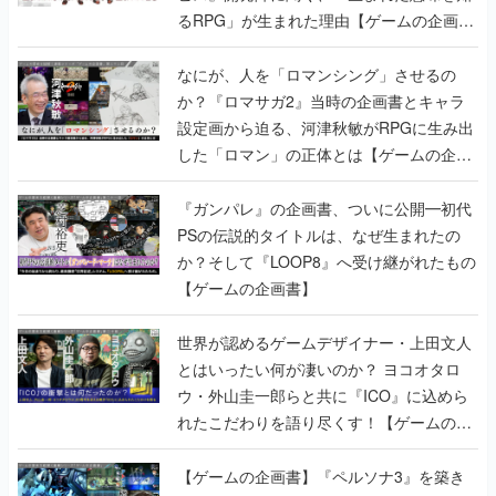
るRPG」が生まれた理由【ゲームの企画
書】
なにが、人を「ロマンシング」させるの
か？『ロマサガ2』当時の企画書とキャラ
設定画から迫る、河津秋敏がRPGに生み出
した「ロマン」の正体とは【ゲームの企画
書】
『ガンパレ』の企画書、ついに公開━初代
PSの伝説的タイトルは、なぜ生まれたの
か？そして『LOOP8』へ受け継がれたもの
【ゲームの企画書】
世界が認めるゲームデザイナー・上田文人
とはいったい何が凄いのか？ ヨコオタロ
ウ・外山圭一郎らと共に『ICO』に込めら
れたこだわりを語り尽くす！【ゲームの企
画書】
【ゲームの企画書】『ペルソナ3』を築き