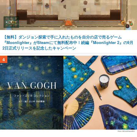
【無料】ダンジョン探索で手に入れたものを自分の店で売るゲーム
『Moonlighter』がSteamにて無料配布中！続編『Moonlighter 2』の9月
2日正式リリースを記念したキャンペーン
4