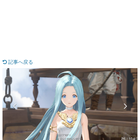
日本のコンテンツ産業やカルチャーに与えた影響を探る企
画です。
日本モバイルゲーム産業史
日本のモバイルゲーム史における主要なトピック・タイト
ルを網羅するほか、開発者へのインタビューや識者による
解説を掲載。約20年の歴史が一望できる決定版！
若ゲのいたり〜ゲームクリエイターの青春〜
『うつヌケ』『ペンと箸』等で知られるマンガ家・田中圭
一先生によるゲーム業界レポートマンガです。
記事へ戻る
なんでゲームは面白い？
ゲーム開発者・hamatsu氏がゲームの魅力を画面や操作の
具体的な形から解き明かしていく、硬派で骨太な評論連載
です。
ゲームが変えた日本語
「経験値」「裏技」「ラスボス」… ゲームにまつわる言葉
の起源や用法の変遷を、コンピューター文化史研究家・タ
イニーP氏が徹底調査。
カテゴリ
26 / 104
特集記事