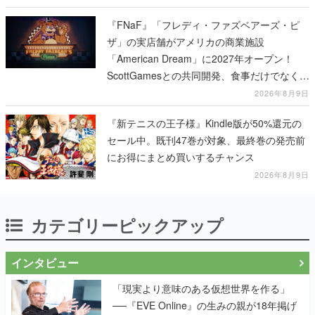
『FNaF』「フレディ・ファズベアーズ・ピ
ザ」の実店舗がアメリカの商業施設
「American Dream」に2027年オープン！
ScottGamesとの共同開発、食事だけでなくス
テージショーや没入型のホラー体験も楽しめ
2026年8月9日
る
『新テニスの王子様』Kindle版が50%還元の
セール中。既刊47巻が対象、最終巻の発売前
にお得にまとめ買いするチャンス
2026年8月9日
カテゴリーピックアップ
インタビュー
「現実より意味のある仮想世界を作る」
──『EVE Online』の生みの親が18年掲げ