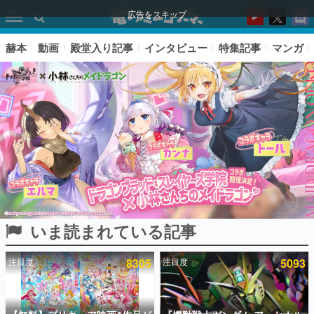
広告をスキップ
赫本
動画
殿堂入り記事
インタビュー
特集記事
マンガ
いま読まれている記事
ピックアップ
注目度
8305
注目度
5093
電ファミのいま読まれている記事ランキング
アプリセール情報