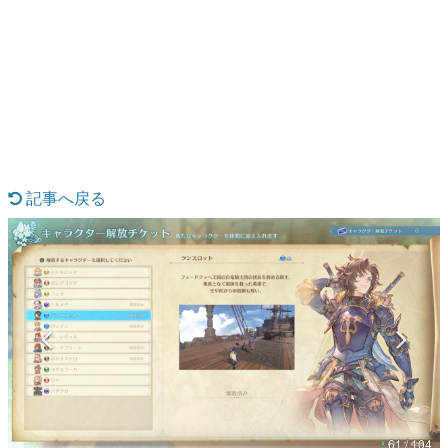
日本のコンテンツ産業やカルチャーに与えた影響を探る企
画です。
日本モバイルゲーム産業史
日本のモバイルゲーム史における主要なトピック・タイト
ルを網羅するほか、開発者へのインタビューや識者による
解説を掲載。約20年の歴史が一望できる決定版！
若ゲのいたり〜ゲームクリエイターの青春〜
『うつヌケ』『ペンと箸』等で知られるマンガ家・田中圭
一先生によるゲーム業界レポートマンガです。
記事へ戻る
なんでゲームは面白い？
ゲーム開発者・hamatsu氏がゲームの魅力を画面や操作の
具体的な形から解き明かしていく、硬派で骨太な評論連載
です。
ゲームが変えた日本語
「経験値」「裏技」「ラスボス」… ゲームにまつわる言葉
の起源や用法の変遷を、コンピューター文化史研究家・タ
イニーP氏が徹底調査。
カテゴリ
61 / 104
特集記事