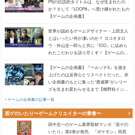
PSの伝説的タイトルは、なぜ生まれたの
か？そして『LOOP8』へ受け継がれたもの
【ゲームの企画書】
世界が認めるゲームデザイナー・上田文人
とはいったい何が凄いのか？ ヨコオタロ
ウ・外山圭一郎らと共に『ICO』に込めら
れたこだわりを語り尽くす！【ゲームの企
画書】
【ゲームの企画書】『ペルソナ3』を築き
上げたのは反骨心とリスペクトだった。赤
い企画書のもとに集った“愚連隊”がシリー
ズを生まれ変わらせるまで【橋野桂インタ
ビュー】
ゲームの企画書
の記事一覧
若ゲのいたり〜ゲームクリエイターの青春〜
田中圭一のゲーム業界取材マンガ『若ゲの
いたり』第2巻が発売。『ポケモン』田尻