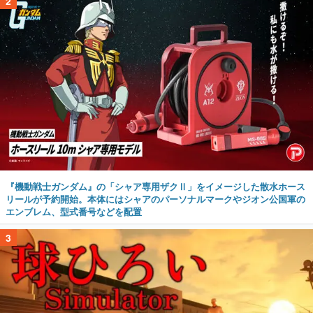
2
『機動戦士ガンダム』の「シャア専用ザクⅡ」をイメージした散水ホース
リールが予約開始。本体にはシャアのパーソナルマークやジオン公国軍の
エンブレム、型式番号などを配置
3