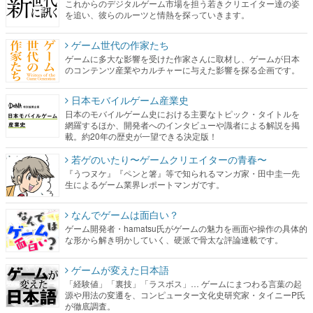
これからのデジタルゲーム市場を担う若きクリエイター達の姿
を追い、彼らのルーツと情熱を探っていきます。
ゲーム世代の作家たち
ゲームに多大な影響を受けた作家さんに取材し、ゲームが日本
のコンテンツ産業やカルチャーに与えた影響を探る企画です。
日本モバイルゲーム産業史
日本のモバイルゲーム史における主要なトピック・タイトルを
網羅するほか、開発者へのインタビューや識者による解説を掲
載。約20年の歴史が一望できる決定版！
若ゲのいたり〜ゲームクリエイターの青春〜
『うつヌケ』『ペンと箸』等で知られるマンガ家・田中圭一先
生によるゲーム業界レポートマンガです。
なんでゲームは面白い？
ゲーム開発者・hamatsu氏がゲームの魅力を画面や操作の具体的
な形から解き明かしていく、硬派で骨太な評論連載です。
ゲームが変えた日本語
「経験値」「裏技」「ラスボス」… ゲームにまつわる言葉の起
源や用法の変遷を、コンピューター文化史研究家・タイニーP氏
が徹底調査。