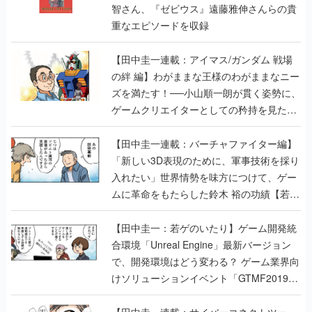
智さん、『ゼビウス』遠藤雅伸さんらの貴
重なエピソードを収録
【田中圭一連載：アイマス/ガンダム 戦場
の絆 編】わがままな王様のわがままなニー
ズを満たす！──小山順一朗が貫く姿勢に、
ゲームクリエイターとしての矜持を見た
【若ゲのいたり最終回】
【田中圭一連載：バーチャファイター編】
「新しい3D表現のために、軍事技術を採り
入れたい」世界情勢を味方につけて、ゲー
ムに革命をもたらした鈴木 裕の功績【若ゲ
のいたり】
【田中圭一：若ゲのいたり】ゲーム開発統
合環境「Unreal Engine」最新バージョン
で、開発環境はどう変わる？ ゲーム業界向
けソリューションイベント「GTMF2019」
に行って、より理解を深めよう【PR】
【田中圭一連載：サイバーコネクトツー