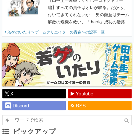
編】すべての責任はオレが取る。だから、
付いてきてくれないか──男の熱意はチーム
解散の危機を救い、『.hack』成功の活路を
開く。業界の快男児・松山 洋に流れる血は
若ゲのいたり〜ゲームクリエイターの青春〜
の記事一覧
『少年ジャンプ』色だった【若ゲのいた
り】
X
Youtube
Discord
RSS
ピックアップ