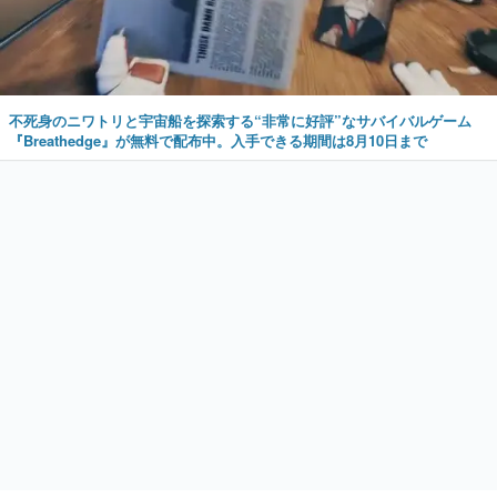
不死身のニワトリと宇宙船を探索する“非常に好評”なサバイバルゲーム
『Breathedge』が無料で配布中。入手できる期間は8月10日まで