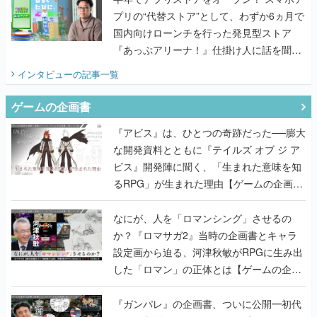
プリの“代替ストア”として、わずか6ヵ月で
国内向けローンチを行った発見型ストア
『あっぷアリーナ！』仕掛け人に話を聞い
てみた
インタビュー
の記事一覧
ゲームの企画書
『アビス』は、ひとつの奇跡だった──膨大
な開発資料とともに『テイルズ オブ ジ ア
ビス』開発陣に聞く、「生まれた意味を知
るRPG」が生まれた理由【ゲームの企画
書】
なにが、人を「ロマンシング」させるの
か？『ロマサガ2』当時の企画書とキャラ
設定画から迫る、河津秋敏がRPGに生み出
した「ロマン」の正体とは【ゲームの企画
書】
『ガンパレ』の企画書、ついに公開━初代