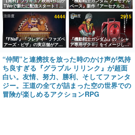
【無料】プリキュア映画4作品が
『機動戦士ガンダム アーセナル
TVerで新たに配信スタート！な
ベース』新作『アーセナルコマ
インタビュー
んと2018年～2024年の映画ほぼ
ンダー』発表！8月28日からオ
注目度
4444
注目度
2915
すべてが見放題に、ぶっちゃけ
ープンベータテスト開催、2027
連載・特集一覧
ありえないラインナップ
年2月下旬に稼働予定
殿堂入り記事
『FNaF』「フレディ・ファズベ
『機動戦士ガンダム』の「シャ
SNS拡散数が数千以上！ ページビュー数万以上！ などな
ど。多くの人々に読まれた、電ファミ渾身の“殿堂入り”記
アーズ・ピザ」の実店舗がアメ
ア専用ザクⅡ」をイメージした
事をまとめました。
リカの商業施設「American
散水ホースリールが予約開始。
Dream」に2027年オープン！
本体にはシャアのパーソナルマ
“仲間”と連携技を放った時のかけ声が気持
ゲームの企画書
ScottGamesとの共同開発、食
ークやジオン公国軍のエンブレ
名作ゲームクリエイターの方々に製作時のエピソードをお
ち良すぎる『グラブル リリンク』が超面
事だけでなくステージショーや
ム、型式番号などを配置
聞きし、ヒットする企画（ゲーム）とは何か？を探ってい
没入型のホラー体験も楽しめる
きます。
白い。友情、努力、勝利、そしてファンタ
赫本
ジー。王道の全てが詰まった空の世界での
この物語を解いてはいけない。『赫本』は、〈試験問題〉
冒険が楽しめるアクションRPG
の形をした短編ホラー小説集です。
新世代に訊く
これからのデジタルゲーム市場を担う若きクリエイター達
の姿を追い、彼らのルーツと情熱を探っていきます。
ゲーム世代の作家たち
ゲームに多大な影響を受けた作家さんに取材し、ゲームが