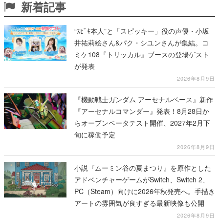
新着記事
“ｽﾋﾟｷ本人”と「スピッキー」役の声優・小坂
井祐莉絵さん&パク・シユンさんが集結。コ
ミケ108『トリッカル』ブースの登場ゲスト
が発表
2026年8月9日
『機動戦士ガンダム アーセナルベース』新作
『アーセナルコマンダー』発表！8月28日か
らオープンベータテスト開催、2027年2月下
旬に稼働予定
2026年8月9日
小説『ムーミン谷の夏まつり』を原作とした
アドベンチャーゲームがSwitch、Switch 2、
PC（Steam）向けに2026年秋発売へ。手描き
アートの雰囲気が良すぎる最新映像も公開
2026年8月9日