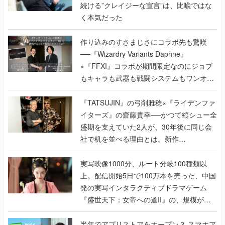
続ける”クレイジーな宣言”は、比喩ではな
く本気だった
作り込みのすさまじさにコラボ先も驚嘆
──『Wizardry Variants Daphne』
×『FFXI』コラボが期間限定なのにジョブ
もキャラも武器も戦闘システムもワンオフ
で作り込まれた理由を両ディレクターに聞
く
『TATSUJIN』の弓削雅稔×『ライデンファ
イターズ』の齋藤貴幸──かつて縦シュー全
盛期を支えていた2人が、30年後に同じ会
社で机を並べる理由とは。新作
『TATSUJIN EXTREME』で初タッグを組
んだレジェンド2人に訊く開発秘話
実写映像1000分、ルート分岐100種類以
上。配信開始5日で100万本を売った、中国
発の実写インタラクティブドラマゲーム
『盛世天下：女帝への道II』の、規模が違
うこだわりをプロデューサーに聞いた
半年でアプリストアをオープン？ スマホア