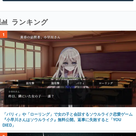
ランキング
1
「パリィ」や「ローリング」で女の子と会話するソウルライク恋愛ゲーム
『小早川さんはソウルライク』無料公開。返事に失敗すると「YOU
DIED」