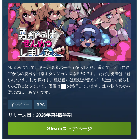
“ぜんめつ”してしまった勇者パーティから1人だけ選んで、ともに迷
宮からの脱出を目指すダンジョン探索RPGです。 ただし勇者は「は
い/いいえ」しか喋れず、魔法使いは魔法が使えず、戦士は可愛らし
い人形になっていて、僧侶は██を崇拝しています。誰を救うのかを
選ぶのは、あなたです。
インディー
RPG
リリース日：2026年第4四半期
Steamストアページ