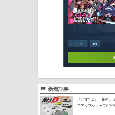
インディー
RPG
新着記事
『頭文字D』「藤原と
プアップショップが開
11日から8月20日ま