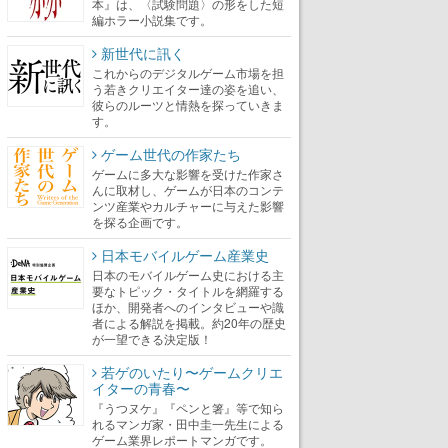
本』は、〈試験問題〉の形をした短
編ホラー小説集です。
新世代に訊く
これからのデジタルゲーム市場を担
う若きクリエイター達の姿を追い、
彼らのルーツと情熱を探っていきま
す。
ゲーム世代の作家たち
ゲームに多大な影響を受けた作家さ
んに取材し、ゲームが日本のコンテ
ンツ産業やカルチャーに与えた影響
を探る企画です。
日本モバイルゲーム産業史
日本のモバイルゲーム史における主
要なトピック・タイトルを網羅する
ほか、開発者へのインタビューや識
者による解説を掲載。約20年の歴史
が一望できる決定版！
若ゲのいたり〜ゲームクリエ
イターの青春〜
『うつヌケ』『ペンと箸』等で知ら
れるマンガ家・田中圭一先生による
ゲーム業界レポートマンガです。