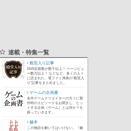
連載・特集一覧
殿堂入り記事
SNS拡散数が数千以上！ ページビュ
ー数万以上！ などなど。多くの人々
に読まれた、電ファミ渾身の“殿堂入
り”記事をまとめました。
ゲームの企画書
名作ゲームクリエイターの方々に製
作時のエピソードをお聞きし、ヒッ
トする企画（ゲーム）とは何か？を
探っていきます。
赫本
この物語を解いてはいけない。『赫