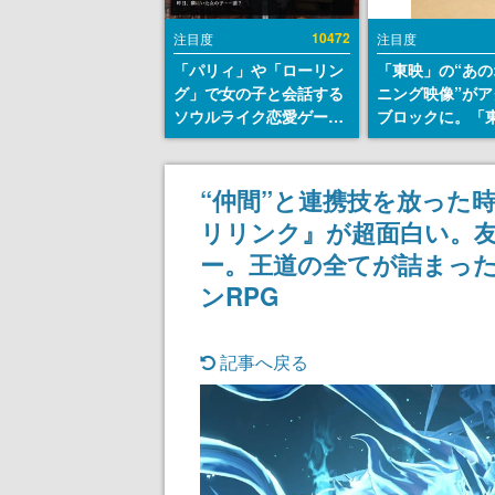
10472
注目度
注目度
「パリィ」や「ローリン
「東映」の“あの
グ」で女の子と会話する
ニング映像”がア
ソウルライク恋愛ゲーム
ブロックに。「
『小早川さんはソウルラ
トリカル グッズ
イク』無料公開。返事に
ョン」が8月下
失敗すると「YOU
売
“仲間”と連携技を放った
DIED」
リリンク』が超面白い。
ー。王道の全てが詰まっ
ンRPG
記事へ戻る