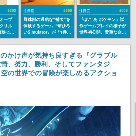
6303
5665
5005
注目度
注目度
オープ
野球部の過酷な“補欠”を
『ぽこ あ ポケモン』試
クリル
体験するゲーム『球ひろ
作ゲームプレイの様子が
東映ヒス
いSimulator』が「1件」
世界初公開、貴重な企画
コレクシ
のウィッシュリストをも
書の一部も見れちゃう。
旬より発
とにチェコ語に対応し
ゲームフリーク・大森滋
SNSで話題に。『キング
氏が開発秘話を語る動画
時のかけ声が気持ち良すぎる『グラブル
ダム・カム』開発元やチ
がゲームフリーク公式
友情、努力、勝利、そしてファンタジ
ェコのプロ野球選手から
YouTubeで公開中
称賛の声
た空の世界での冒険が楽しめるアクショ