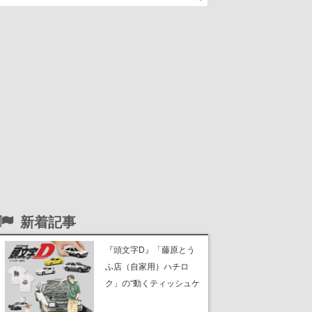
新着記事
『頭文字D』「藤原とう
ふ店（自家用）ハチロ
ク」の“動くティッシュケ
ース”が買えるポップアッ