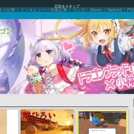
広告をスキップ
入り記事
インタビュー
特集記事
マンガ
Steam
Switch2
PS