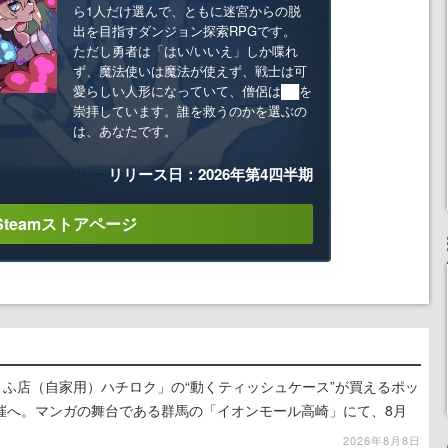
ら1人だけ選んで、ともに迷宮からの脱
出を目指すダンジョン探索RPGです。
ただし勇者は「はい/いいえ」しか喋れ
ず、魔法使いは魔法が使えず、戦士は可
愛らしい人形になっていて、僧侶は██を
崇拝しています。誰を救うのかを選ぶの
は、あなたです。
リリース日：2026年第4四半期
Steamストアページ
うふ店（自家用）ハチロク」の“動くティッシュケース”が買えるポッ
催へ。マンガの舞台である群馬の「イオンモール高崎」にて、8月
での期間限定で開催予定
2026年8月8日