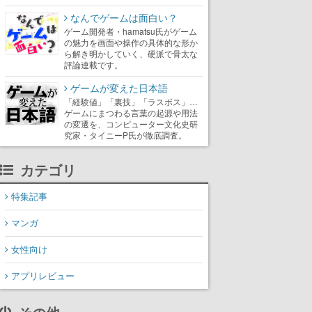
なんでゲームは面白い？
ゲーム開発者・hamatsu氏がゲーム
の魅力を画面や操作の具体的な形か
ら解き明かしていく、硬派で骨太な
評論連載です。
ゲームが変えた日本語
「経験値」「裏技」「ラスボス」…
ゲームにまつわる言葉の起源や用法
の変遷を、コンピューター文化史研
究家・タイニーP氏が徹底調査。
カテゴリ
特集記事
マンガ
女性向け
アプリレビュー