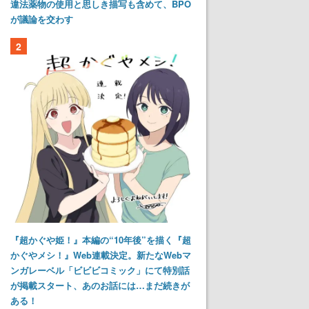
違法薬物の使用と思しき描写も含めて、BPO
が議論を交わす
2
『超かぐや姫！』本編の“10年後”を描く『超
かぐやメシ！』Web連載決定。新たなWebマ
ンガレーベル「ビビビコミック」にて特別話
が掲載スタート、あのお話には…まだ続きが
ある！