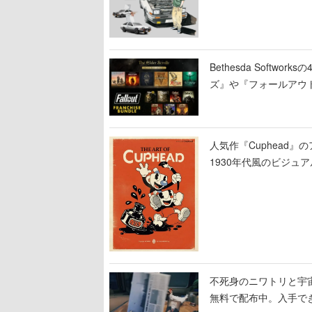
Bethesda Soft
ズ』や『フォールアウ
人気作『Cuphead
1930年代風のビジ
テージのイラストも収
不死身のニワトリと宇宙船
無料で配布中。入手でき