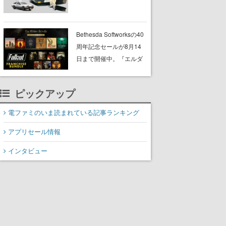
プショップが開催へ。マ
ンガの舞台である群馬の
「イオンモール高崎」に
Bethesda Softworksの40
て、8月11日から8月20日
周年記念セールが8月14
までの期間限定で開催予
日まで開催中。『エルダ
定
ー・スクロールズ』や
『フォールアウト』シリ
ピックアップ
ーズがまとめてお得にゲ
ットできる
電ファミのいま読まれている記事ランキング
アプリセール情報
インタビュー