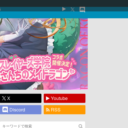
5
X
Youtube
Discord
RSS