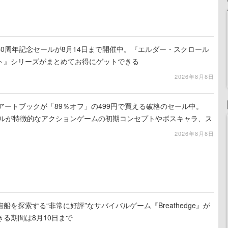
worksの40周年記念セールが8月14日まで開催中。『エルダー・スクロール
ト』シリーズがまとめてお得にゲットできる
2026年8月8日
』のアートブックが「89％オフ」の499円で買える破格のセール中。
ュアルが特徴的なアクションゲームの初期コンセプトやボスキャラ、ス
録
2026年8月8日
を探索する“非常に好評”なサバイバルゲーム『Breathedge』が
る期間は8月10日まで