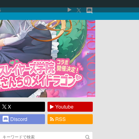
5
X
Youtube
Discord
RSS