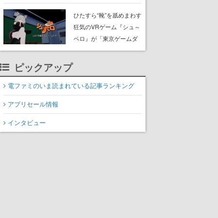
たネコたちと、ネコを溺
愛する人間のすれ違いを
ひたすら“靴”を舐めまわす
描く
狂気のVRゲーム『シュ～
ペロ』が「東京ゲームダ
ンジョン」に展示中。キ
ャッチコピーは「三度の
ピックアップ
飯より靴を舐めよう」と
前のめり。公式アカウン
電ファミのいま読まれている記事ランキング
トも開設され、2026年リ
アプリセール情報
リースに向けて開発中
インタビュー