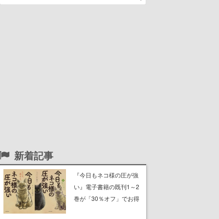
新着記事
『今日もネコ様の圧が強
い』電子書籍の既刊1～2
巻が「30％オフ」でお得
に。ジト目でツンツンし