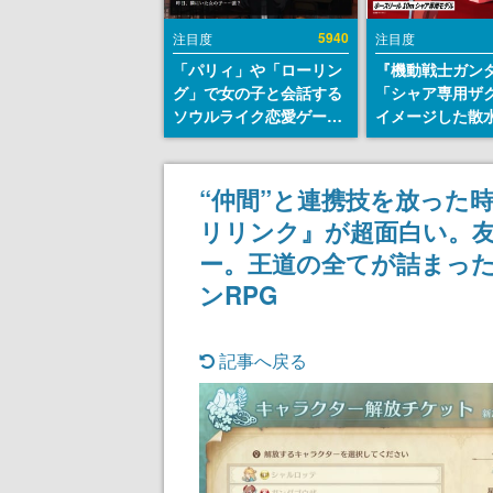
5940
注目度
注目度
「パリィ」や「ローリン
『機動戦士ガン
グ」で女の子と会話する
「シャア専用ザ
ソウルライク恋愛ゲーム
イメージした散
『小早川さんはソウルラ
リールが予約開
イク』無料公開。返事に
にはシャアのパ
失敗すると「YOU
マークやジオン
“仲間”と連携技を放った
DIED」
エンブレム、型
リリンク』が超面白い。
どを配置
ー。王道の全てが詰まっ
ンRPG
記事へ戻る