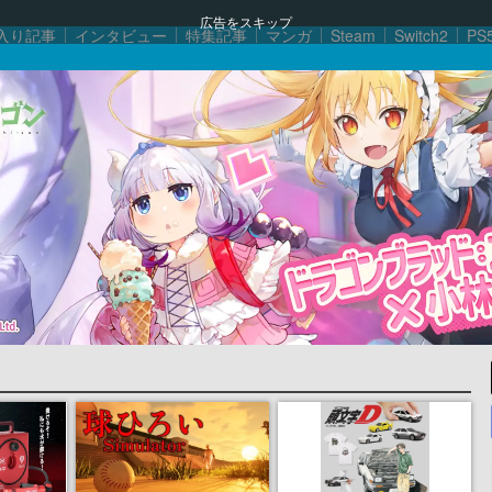
広告をスキップ
入り記事
インタビュー
特集記事
マンガ
Steam
Switch2
PS