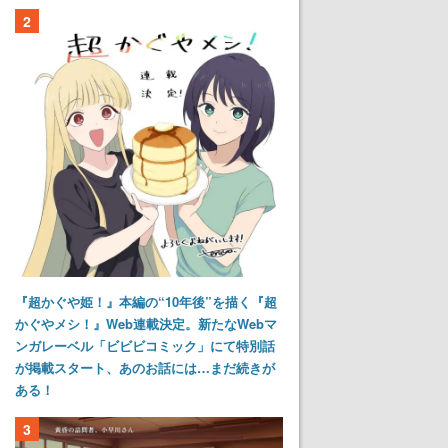
2
『超かぐや姫！』本編の“10年後”を描く『超
かぐやメシ！』Web連載決定。新たなWebマ
ンガレーベル「ビビビコミック」にて特別話
が掲載スタート、あのお話には…まだ続きが
ある！
3