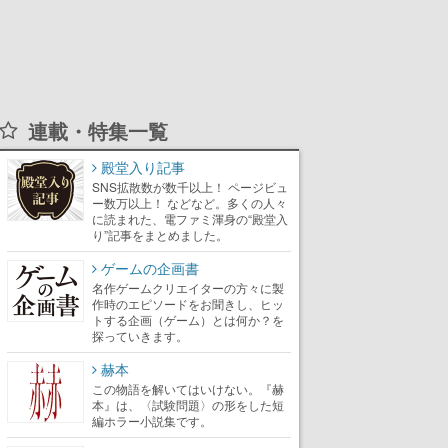
連載・特集一覧
殿堂入り記事
SNS拡散数が数千以上！ ページビュ
ー数万以上！ などなど。多くの人々
に読まれた、電ファミ渾身の“殿堂入
り”記事をまとめました。
ゲームの企画書
名作ゲームクリエイターの方々に製
作時のエピソードをお聞きし、ヒッ
トする企画（ゲーム）とは何か？を
探っていきます。
赫本
この物語を解いてはいけない。『赫
本』は、〈試験問題〉の形をした短
編ホラー小説集です。