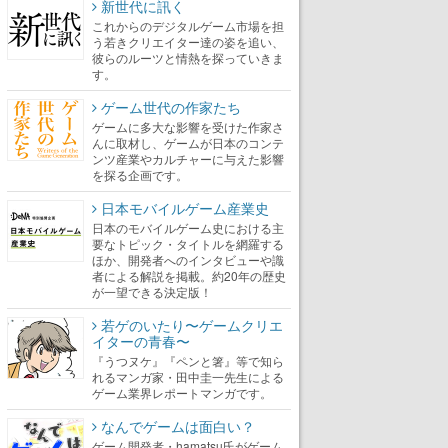
新世代に訊く
これからのデジタルゲーム市場を担
う若きクリエイター達の姿を追い、
彼らのルーツと情熱を探っていきま
す。
ゲーム世代の作家たち
ゲームに多大な影響を受けた作家さ
んに取材し、ゲームが日本のコンテ
ンツ産業やカルチャーに与えた影響
を探る企画です。
日本モバイルゲーム産業史
日本のモバイルゲーム史における主
要なトピック・タイトルを網羅する
ほか、開発者へのインタビューや識
者による解説を掲載。約20年の歴史
が一望できる決定版！
若ゲのいたり〜ゲームクリエ
イターの青春〜
『うつヌケ』『ペンと箸』等で知ら
れるマンガ家・田中圭一先生による
ゲーム業界レポートマンガです。
なんでゲームは面白い？
ゲーム開発者・hamatsu氏がゲーム