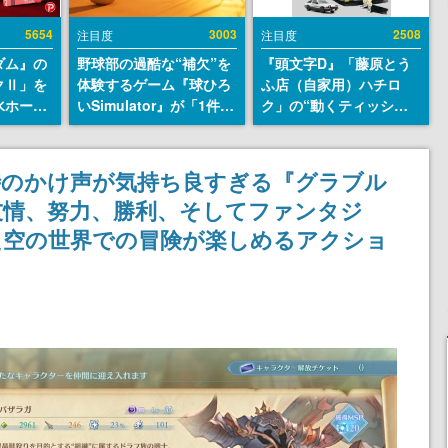
5654
3003
2508
注目度
注目度
ダム』の
野球部の過酷な“補欠”を
『頭文字D』「藤原とう
クⅡ」を
体験するゲーム『球ひろ
ふ店（自家用）ハチロ
水ホース
いSimulator』が「1件」
ク」の“動くティッシュ
始。本体
のウィッシュリストをも
ケース”が買えるポップ
ーソナル
とにチェコ語に対応し
アップショップが開催
公国軍の
SNSで話題に。『キング
へ。マンガの舞台である
時のかけ声が気持ち良すぎる『グラブル
式番号な
ダム・カム』開発元やチ
群馬の「イオンモール高
友情、努力、勝利、そしてファンタジ
ェコのプロ野球選手から
崎」にて、8月11日から8
称賛の声
月20日までの期間限定で
た空の世界での冒険が楽しめるアクショ
開催予定