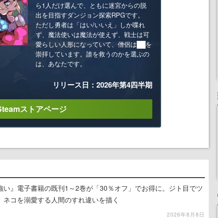
ら1人だけ選んで、ともに迷宮からの脱
出を目指すダンジョン探索RPGです。
ただし勇者は「はい/いいえ」しか喋れ
ず、魔法使いは魔法が使えず、戦士は可
愛らしい人形になっていて、僧侶は██を
崇拝しています。誰を救うのかを選ぶの
は、あなたです。
リリース日：2026年第4四半期
Steamストアページ
強い』電子書籍の既刊1～2巻が「30％オフ」でお得に。ジト目でツ
、ネコを溺愛する人間のすれ違いを描く
2026年8月8日