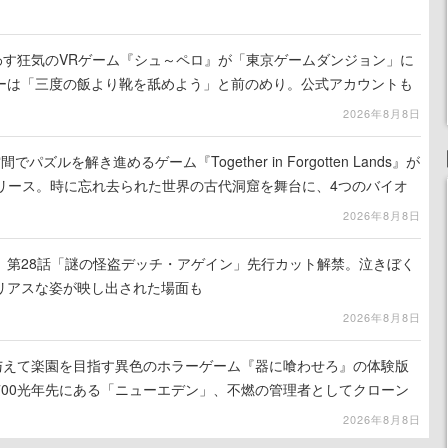
わす狂気のVRゲーム『シュ～ペロ』が「東京ゲームダンジョン」に
ーは「三度の飯より靴を舐めよう」と前のめり。公式アカウントも
リースに向けて開発中
2026年8月8日
ズルを解き進めるゲーム『Together in Forgotten Lands』が
でリリース。時に忘れ去られた世界の古代洞窟を舞台に、4つのバイオ
出を目指す
2026年8月8日
』第28話「謎の怪盗デッチ・アゲイン」先行カット解禁。泣きぼく
リアスな姿が映し出された場面も
2026年8月8日
を与えて楽園を目指す異色のホラーゲーム『器に喰わせろ』の体験版
700光年先にある「ニューエデン」、不燃の管理者としてクローン
て神に捧げる
2026年8月8日