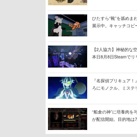
ひたすら“靴”を舐めま
展示中。キャッチコピ
開設され、2026年リ
【2人協力】神秘的な空間でパ
本日8月8日Steam
ームを探索しながら脱
『名探偵プリキュア！
ろにモノクル、ミステ
“船倉の神”に培養肉
が配信開始。目的地は
人間を増やし、加工し