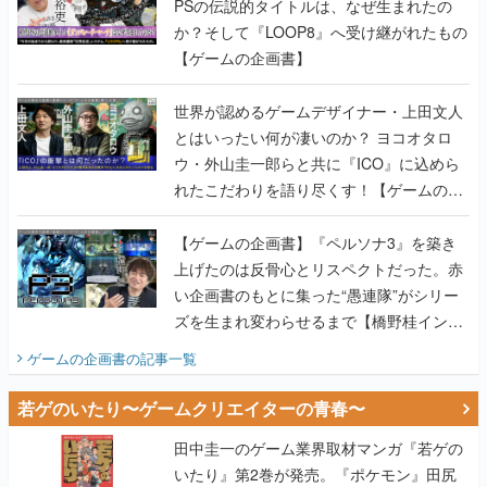
PSの伝説的タイトルは、なぜ生まれたの
か？そして『LOOP8』へ受け継がれたもの
【ゲームの企画書】
世界が認めるゲームデザイナー・上田文人
とはいったい何が凄いのか？ ヨコオタロ
ウ・外山圭一郎らと共に『ICO』に込めら
れたこだわりを語り尽くす！【ゲームの企
画書】
【ゲームの企画書】『ペルソナ3』を築き
上げたのは反骨心とリスペクトだった。赤
い企画書のもとに集った“愚連隊”がシリー
ズを生まれ変わらせるまで【橋野桂インタ
ビュー】
ゲームの企画書
の記事一覧
若ゲのいたり〜ゲームクリエイターの青春〜
田中圭一のゲーム業界取材マンガ『若ゲの
いたり』第2巻が発売。『ポケモン』田尻