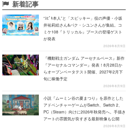
新着記事
“ｽﾋﾟｷ本人”と「スピッキー」役の声優・小坂
井祐莉絵さん&パク・シユンさんが集結。コ
ミケ108『トリッカル』ブースの登場ゲスト
が発表
2026年8月9日
『機動戦士ガンダム アーセナルベース』新作
『アーセナルコマンダー』発表！8月28日か
らオープンベータテスト開催、2027年2月下
旬に稼働予定
2026年8月9日
小説『ムーミン谷の夏まつり』を原作とした
アドベンチャーゲームがSwitch、Switch 2、
PC（Steam）向けに2026年秋発売へ。手描き
アートの雰囲気が良すぎる最新映像も公開
2026年8月9日