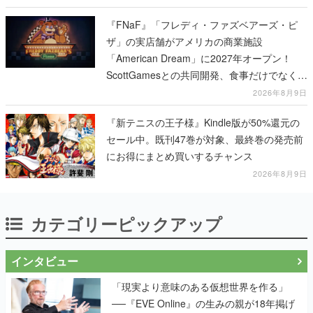
『FNaF』「フレディ・ファズベアーズ・ピ
ザ」の実店舗がアメリカの商業施設
「American Dream」に2027年オープン！
ScottGamesとの共同開発、食事だけでなくス
テージショーや没入型のホラー体験も楽しめ
2026年8月9日
る
『新テニスの王子様』Kindle版が50%還元の
セール中。既刊47巻が対象、最終巻の発売前
にお得にまとめ買いするチャンス
2026年8月9日
カテゴリーピックアップ
インタビュー
「現実より意味のある仮想世界を作る」
──『EVE Online』の生みの親が18年掲げ