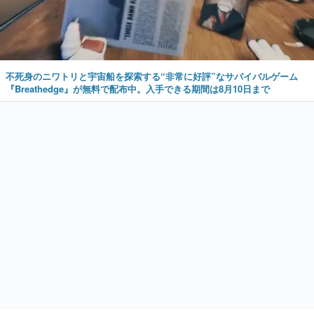
不死身のニワトリと宇宙船を探索する“非常に好評”なサバイバルゲーム
『Breathedge』が無料で配布中。入手できる期間は8月10日まで