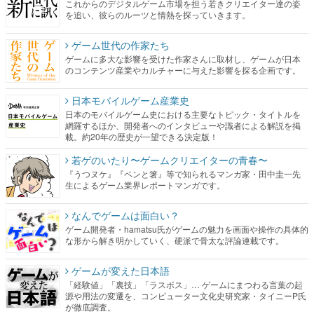
これからのデジタルゲーム市場を担う若きクリエイター達の姿
を追い、彼らのルーツと情熱を探っていきます。
ゲーム世代の作家たち
ゲームに多大な影響を受けた作家さんに取材し、ゲームが日本
のコンテンツ産業やカルチャーに与えた影響を探る企画です。
日本モバイルゲーム産業史
日本のモバイルゲーム史における主要なトピック・タイトルを
網羅するほか、開発者へのインタビューや識者による解説を掲
載。約20年の歴史が一望できる決定版！
若ゲのいたり〜ゲームクリエイターの青春〜
『うつヌケ』『ペンと箸』等で知られるマンガ家・田中圭一先
生によるゲーム業界レポートマンガです。
なんでゲームは面白い？
ゲーム開発者・hamatsu氏がゲームの魅力を画面や操作の具体的
な形から解き明かしていく、硬派で骨太な評論連載です。
ゲームが変えた日本語
「経験値」「裏技」「ラスボス」… ゲームにまつわる言葉の起
源や用法の変遷を、コンピューター文化史研究家・タイニーP氏
が徹底調査。