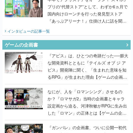
プリの“代替ストア”として、わずか6ヵ月で
国内向けローンチを行った発見型ストア
『あっぷアリーナ！』仕掛け人に話を聞い
てみた
インタビュー
の記事一覧
ゲームの企画書
『アビス』は、ひとつの奇跡だった──膨大
な開発資料とともに『テイルズ オブ ジ ア
ビス』開発陣に聞く、「生まれた意味を知
るRPG」が生まれた理由【ゲームの企画
書】
なにが、人を「ロマンシング」させるの
か？『ロマサガ2』当時の企画書とキャラ
設定画から迫る、河津秋敏がRPGに生み出
した「ロマン」の正体とは【ゲームの企画
書】
『ガンパレ』の企画書、ついに公開━初代