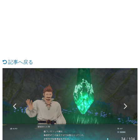
日本のコンテンツ産業やカルチャーに与えた影響を探る企
画です。
日本モバイルゲーム産業史
日本のモバイルゲーム史における主要なトピック・タイト
ルを網羅するほか、開発者へのインタビューや識者による
解説を掲載。約20年の歴史が一望できる決定版！
若ゲのいたり〜ゲームクリエイターの青春〜
『うつヌケ』『ペンと箸』等で知られるマンガ家・田中圭
一先生によるゲーム業界レポートマンガです。
記事へ戻る
なんでゲームは面白い？
ゲーム開発者・hamatsu氏がゲームの魅力を画面や操作の
具体的な形から解き明かしていく、硬派で骨太な評論連載
です。
ゲームが変えた日本語
「経験値」「裏技」「ラスボス」… ゲームにまつわる言葉
の起源や用法の変遷を、コンピューター文化史研究家・タ
イニーP氏が徹底調査。
カテゴリ
34 / 104
特集記事