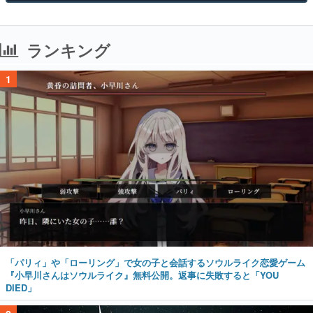
ランキング
1
「パリィ」や「ローリング」で女の子と会話するソウルライク恋愛ゲーム
『小早川さんはソウルライク』無料公開。返事に失敗すると「YOU
DIED」