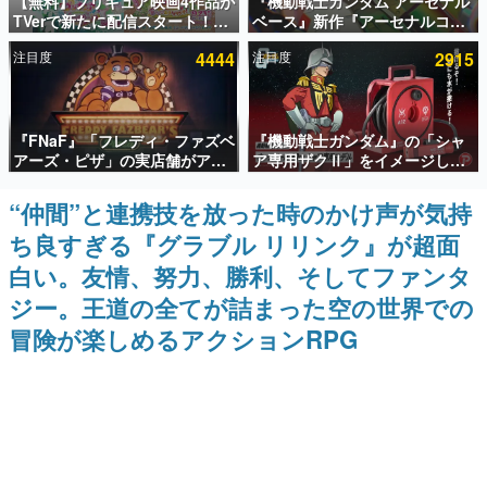
【無料】プリキュア映画4作品が
『機動戦士ガンダム アーセナル
TVerで新たに配信スタート！な
ベース』新作『アーセナルコマ
インタビュー
んと2018年～2024年の映画ほぼ
ンダー』発表！8月28日からオ
注目度
4444
注目度
2915
すべてが見放題に、ぶっちゃけ
ープンベータテスト開催、2027
連載・特集一覧
ありえないラインナップ
年2月下旬に稼働予定
殿堂入り記事
『FNaF』「フレディ・ファズベ
『機動戦士ガンダム』の「シャ
SNS拡散数が数千以上！ ページビュー数万以上！ などな
ど。多くの人々に読まれた、電ファミ渾身の“殿堂入り”記
アーズ・ピザ」の実店舗がアメ
ア専用ザクⅡ」をイメージした
事をまとめました。
リカの商業施設「American
散水ホースリールが予約開始。
Dream」に2027年オープン！
本体にはシャアのパーソナルマ
“仲間”と連携技を放った時のかけ声が気持
ゲームの企画書
ScottGamesとの共同開発、食
ークやジオン公国軍のエンブレ
名作ゲームクリエイターの方々に製作時のエピソードをお
ち良すぎる『グラブル リリンク』が超面
事だけでなくステージショーや
ム、型式番号などを配置
聞きし、ヒットする企画（ゲーム）とは何か？を探ってい
没入型のホラー体験も楽しめる
きます。
白い。友情、努力、勝利、そしてファンタ
赫本
ジー。王道の全てが詰まった空の世界での
この物語を解いてはいけない。『赫本』は、〈試験問題〉
冒険が楽しめるアクションRPG
の形をした短編ホラー小説集です。
新世代に訊く
これからのデジタルゲーム市場を担う若きクリエイター達
の姿を追い、彼らのルーツと情熱を探っていきます。
ゲーム世代の作家たち
ゲームに多大な影響を受けた作家さんに取材し、ゲームが