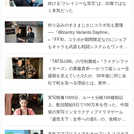
続ける”クレイジーな宣言”は、比喩ではな
く本気だった
作り込みのすさまじさにコラボ先も驚嘆
──『Wizardry Variants Daphne』
×『FFXI』コラボが期間限定なのにジョブ
もキャラも武器も戦闘システムもワンオフ
で作り込まれた理由を両ディレクターに聞
く
『TATSUJIN』の弓削雅稔×『ライデンファ
イターズ』の齋藤貴幸──かつて縦シュー全
盛期を支えていた2人が、30年後に同じ会
社で机を並べる理由とは。新作
『TATSUJIN EXTREME』で初タッグを組
んだレジェンド2人に訊く開発秘話
実写映像1000分、ルート分岐100種類以
上。配信開始5日で100万本を売った、中国
発の実写インタラクティブドラマゲーム
『盛世天下：女帝への道II』の、規模が違
うこだわりをプロデューサーに聞いた
半年でアプリストアをオープン？ スマホア