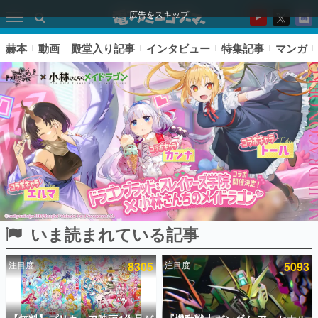
広告をスキップ
赫本
動画
殿堂入り記事
インタビュー
特集記事
マンガ
いま読まれている記事
ピックアップ
注目度
8305
注目度
5093
電ファミのいま読まれている記事ランキング
アプリセール情報