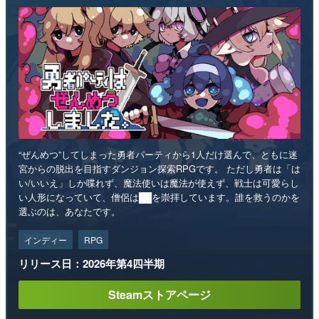
“ぜんめつ”してしまった勇者パーティから1人だけ選んで、ともに迷
宮からの脱出を目指すダンジョン探索RPGです。 ただし勇者は「は
い/いいえ」しか喋れず、魔法使いは魔法が使えず、戦士は可愛らし
い人形になっていて、僧侶は██を崇拝しています。誰を救うのかを
選ぶのは、あなたです。
インディー
RPG
リリース日：2026年第4四半期
Steamストアページ