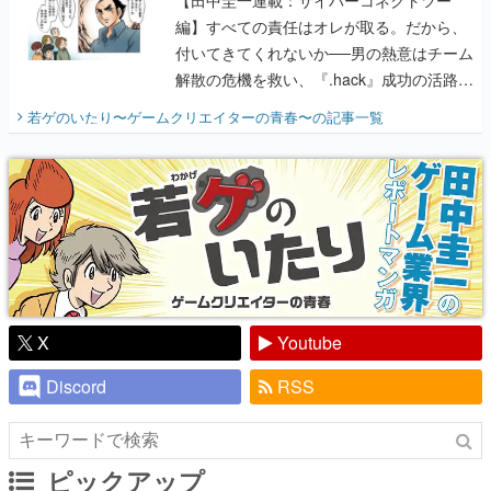
編】すべての責任はオレが取る。だから、
付いてきてくれないか──男の熱意はチーム
解散の危機を救い、『.hack』成功の活路を
開く。業界の快男児・松山 洋に流れる血は
若ゲのいたり〜ゲームクリエイターの青春〜
の記事一覧
『少年ジャンプ』色だった【若ゲのいた
り】
X
Youtube
Discord
RSS
ピックアップ