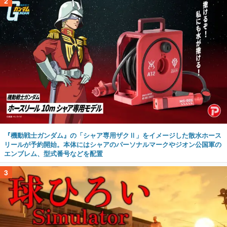
2
『機動戦士ガンダム』の「シャア専用ザクⅡ」をイメージした散水ホース
リールが予約開始。本体にはシャアのパーソナルマークやジオン公国軍の
エンブレム、型式番号などを配置
3