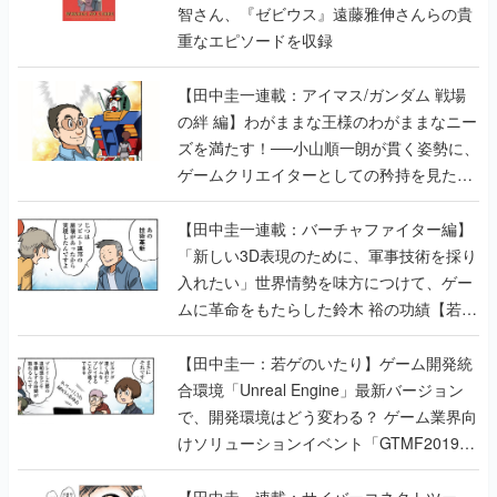
智さん、『ゼビウス』遠藤雅伸さんらの貴
重なエピソードを収録
【田中圭一連載：アイマス/ガンダム 戦場
の絆 編】わがままな王様のわがままなニー
ズを満たす！──小山順一朗が貫く姿勢に、
ゲームクリエイターとしての矜持を見た
【若ゲのいたり最終回】
【田中圭一連載：バーチャファイター編】
「新しい3D表現のために、軍事技術を採り
入れたい」世界情勢を味方につけて、ゲー
ムに革命をもたらした鈴木 裕の功績【若ゲ
のいたり】
【田中圭一：若ゲのいたり】ゲーム開発統
合環境「Unreal Engine」最新バージョン
で、開発環境はどう変わる？ ゲーム業界向
けソリューションイベント「GTMF2019」
に行って、より理解を深めよう【PR】
【田中圭一連載：サイバーコネクトツー