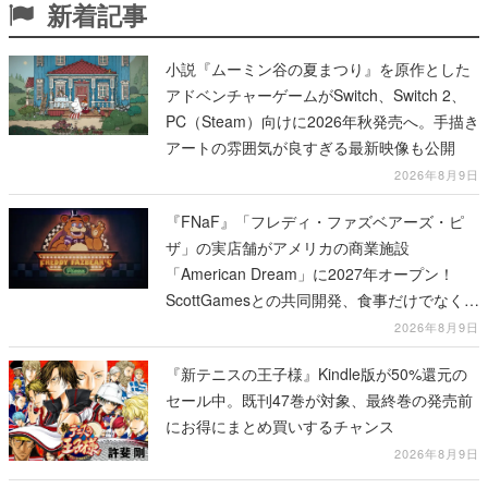
新着記事
小説『ムーミン谷の夏まつり』を原作とした
アドベンチャーゲームがSwitch、Switch 2、
PC（Steam）向けに2026年秋発売へ。手描き
アートの雰囲気が良すぎる最新映像も公開
2026年8月9日
『FNaF』「フレディ・ファズベアーズ・ピ
ザ」の実店舗がアメリカの商業施設
「American Dream」に2027年オープン！
ScottGamesとの共同開発、食事だけでなくス
テージショーや没入型のホラー体験も楽しめ
2026年8月9日
る
『新テニスの王子様』Kindle版が50%還元の
セール中。既刊47巻が対象、最終巻の発売前
にお得にまとめ買いするチャンス
2026年8月9日