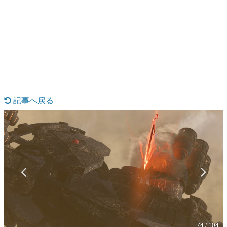
日本のコンテンツ産業やカルチャーに与えた影響を探る企
画です。
日本モバイルゲーム産業史
日本のモバイルゲーム史における主要なトピック・タイト
ルを網羅するほか、開発者へのインタビューや識者による
解説を掲載。約20年の歴史が一望できる決定版！
若ゲのいたり〜ゲームクリエイターの青春〜
『うつヌケ』『ペンと箸』等で知られるマンガ家・田中圭
一先生によるゲーム業界レポートマンガです。
記事へ戻る
なんでゲームは面白い？
ゲーム開発者・hamatsu氏がゲームの魅力を画面や操作の
具体的な形から解き明かしていく、硬派で骨太な評論連載
です。
ゲームが変えた日本語
「経験値」「裏技」「ラスボス」… ゲームにまつわる言葉
の起源や用法の変遷を、コンピューター文化史研究家・タ
イニーP氏が徹底調査。
カテゴリ
74 / 104
特集記事