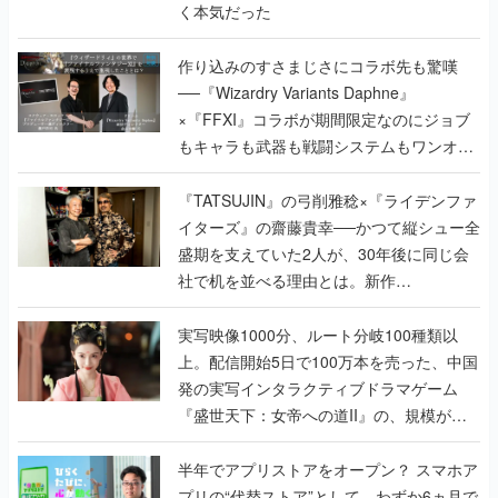
く本気だった
作り込みのすさまじさにコラボ先も驚嘆
──『Wizardry Variants Daphne』
×『FFXI』コラボが期間限定なのにジョブ
もキャラも武器も戦闘システムもワンオフ
で作り込まれた理由を両ディレクターに聞
く
『TATSUJIN』の弓削雅稔×『ライデンファ
イターズ』の齋藤貴幸──かつて縦シュー全
盛期を支えていた2人が、30年後に同じ会
社で机を並べる理由とは。新作
『TATSUJIN EXTREME』で初タッグを組
んだレジェンド2人に訊く開発秘話
実写映像1000分、ルート分岐100種類以
上。配信開始5日で100万本を売った、中国
発の実写インタラクティブドラマゲーム
『盛世天下：女帝への道II』の、規模が違
うこだわりをプロデューサーに聞いた
半年でアプリストアをオープン？ スマホア
プリの“代替ストア”として、わずか6ヵ月で