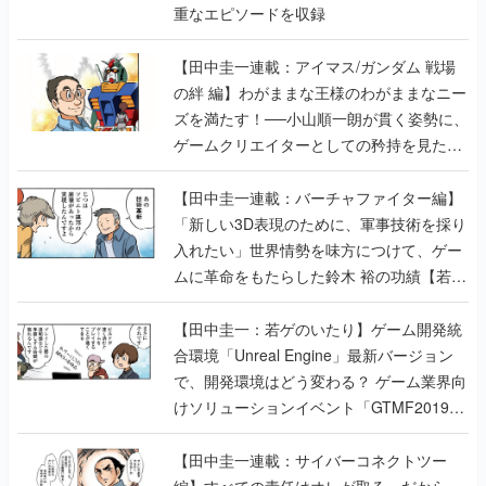
重なエピソードを収録
【田中圭一連載：アイマス/ガンダム 戦場
の絆 編】わがままな王様のわがままなニー
ズを満たす！──小山順一朗が貫く姿勢に、
ゲームクリエイターとしての矜持を見た
【若ゲのいたり最終回】
【田中圭一連載：バーチャファイター編】
「新しい3D表現のために、軍事技術を採り
入れたい」世界情勢を味方につけて、ゲー
ムに革命をもたらした鈴木 裕の功績【若ゲ
のいたり】
【田中圭一：若ゲのいたり】ゲーム開発統
合環境「Unreal Engine」最新バージョン
で、開発環境はどう変わる？ ゲーム業界向
けソリューションイベント「GTMF2019」
に行って、より理解を深めよう【PR】
【田中圭一連載：サイバーコネクトツー
編】すべての責任はオレが取る。だから、