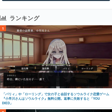
ランキング
1
「パリィ」や「ローリング」で女の子と会話するソウルライク恋愛ゲーム
『小早川さんはソウルライク』無料公開。返事に失敗すると「YOU
DIED」