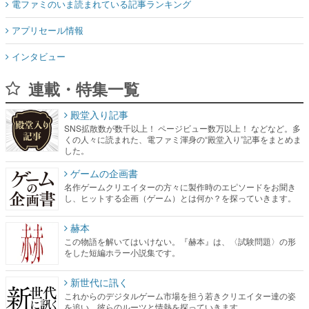
電ファミのいま読まれている記事ランキング
アプリセール情報
インタビュー
連載・特集一覧
殿堂入り記事
SNS拡散数が数千以上！ ページビュー数万以上！ などなど。多
くの人々に読まれた、電ファミ渾身の“殿堂入り”記事をまとめま
した。
ゲームの企画書
名作ゲームクリエイターの方々に製作時のエピソードをお聞き
し、ヒットする企画（ゲーム）とは何か？を探っていきます。
赫本
この物語を解いてはいけない。『赫本』は、〈試験問題〉の形
をした短編ホラー小説集です。
新世代に訊く
これからのデジタルゲーム市場を担う若きクリエイター達の姿
を追い、彼らのルーツと情熱を探っていきます。