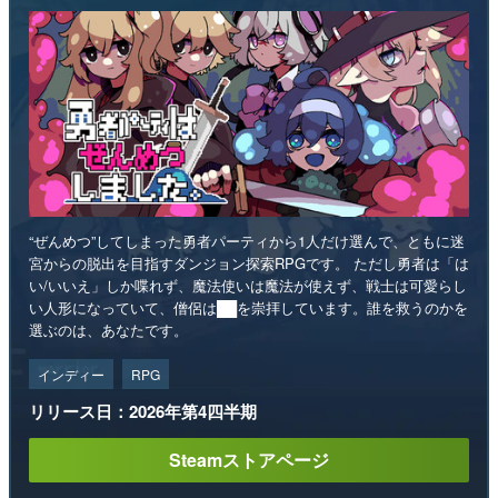
“ぜんめつ”してしまった勇者パーティから1人だけ選んで、ともに迷
宮からの脱出を目指すダンジョン探索RPGです。 ただし勇者は「は
い/いいえ」しか喋れず、魔法使いは魔法が使えず、戦士は可愛らし
い人形になっていて、僧侶は██を崇拝しています。誰を救うのかを
選ぶのは、あなたです。
インディー
RPG
リリース日：2026年第4四半期
Steamストアページ