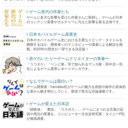
ゲーム世代の作家たち
ゲームに多大な影響を受けた作家さんに取材し、ゲームが日本
のコンテンツ産業やカルチャーに与えた影響を探る企画です。
日本モバイルゲーム産業史
日本のモバイルゲーム史における主要なトピック・タイトルを
網羅するほか、開発者へのインタビューや識者による解説を掲
載。約20年の歴史が一望できる決定版！
若ゲのいたり〜ゲームクリエイターの青春〜
『うつヌケ』『ペンと箸』等で知られるマンガ家・田中圭一先
生によるゲーム業界レポートマンガです。
なんでゲームは面白い？
ゲーム開発者・hamatsu氏がゲームの魅力を画面や操作の具体的
な形から解き明かしていく、硬派で骨太な評論連載です。
ゲームが変えた日本語
「経験値」「裏技」「ラスボス」… ゲームにまつわる言葉の起
源や用法の変遷を、コンピューター文化史研究家・タイニーP氏
が徹底調査。