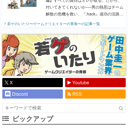
付いてきてくれないか──男の熱意はチーム
解散の危機を救い、『.hack』成功の活路を
開く。業界の快男児・松山 洋に流れる血は
若ゲのいたり〜ゲームクリエイターの青春〜
の記事一覧
『少年ジャンプ』色だった【若ゲのいた
り】
X
Youtube
Discord
RSS
ピックアップ