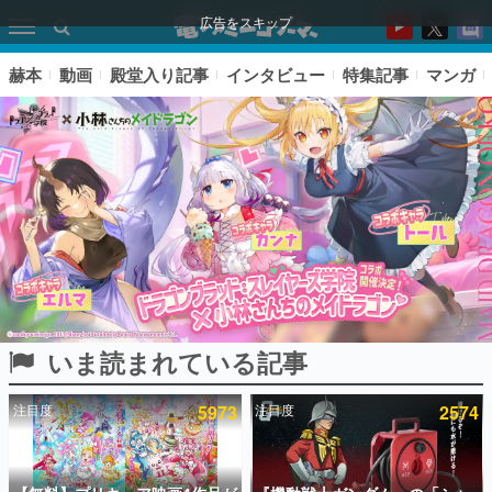
広告をスキップ
赫本
動画
殿堂入り記事
インタビュー
特集記事
マンガ
いま読まれている記事
ピックアップ
注目度
5973
注目度
2574
電ファミのいま読まれている記事ランキング
アプリセール情報