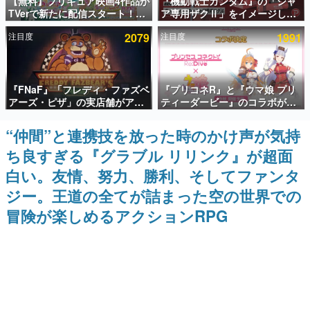
【無料】プリキュア映画4作品が
『機動戦士ガンダム』の「シャ
TVerで新たに配信スタート！な
ア専用ザクⅡ」をイメージした
インタビュー
んと2018年～2024年の映画ほぼ
散水ホースリールが予約開始。
注目度
2079
注目度
1991
すべてが見放題に、ぶっちゃけ
本体にはシャアのパーソナルマ
連載・特集一覧
ありえないラインナップ
ークやジオン公国軍のエンブレ
ム、型式番号などを配置
殿堂入り記事
『FNaF』「フレディ・ファズベ
『プリコネR』と『ウマ娘 プリ
SNS拡散数が数千以上！ ページビュー数万以上！ などな
ど。多くの人々に読まれた、電ファミ渾身の“殿堂入り”記
アーズ・ピザ」の実店舗がアメ
ティーダービー』のコラボが決
事をまとめました。
リカの商業施設「American
定！“最大170連無料”の8.5周年
Dream」に2027年オープン！
キャンペーンなども発表
“仲間”と連携技を放った時のかけ声が気持
ゲームの企画書
ScottGamesとの共同開発、食
名作ゲームクリエイターの方々に製作時のエピソードをお
ち良すぎる『グラブル リリンク』が超面
事だけでなくステージショーや
聞きし、ヒットする企画（ゲーム）とは何か？を探ってい
没入型のホラー体験も楽しめる
きます。
白い。友情、努力、勝利、そしてファンタ
赫本
ジー。王道の全てが詰まった空の世界での
この物語を解いてはいけない。『赫本』は、〈試験問題〉
冒険が楽しめるアクションRPG
の形をした短編ホラー小説集です。
新世代に訊く
これからのデジタルゲーム市場を担う若きクリエイター達
の姿を追い、彼らのルーツと情熱を探っていきます。
ゲーム世代の作家たち
ゲームに多大な影響を受けた作家さんに取材し、ゲームが