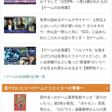
か？そして『LOOP8』へ受け継がれたもの
【ゲームの企画書】
世界が認めるゲームデザイナー・上田文人
とはいったい何が凄いのか？ ヨコオタロ
ウ・外山圭一郎らと共に『ICO』に込めら
れたこだわりを語り尽くす！【ゲームの企
画書】
【ゲームの企画書】『ペルソナ3』を築き
上げたのは反骨心とリスペクトだった。赤
い企画書のもとに集った“愚連隊”がシリー
ズを生まれ変わらせるまで【橋野桂インタ
ビュー】
ゲームの企画書
の記事一覧
若ゲのいたり〜ゲームクリエイターの青春〜
田中圭一のゲーム業界取材マンガ『若ゲの
いたり』第2巻が発売。『ポケモン』田尻
智さん、『ゼビウス』遠藤雅伸さんらの貴