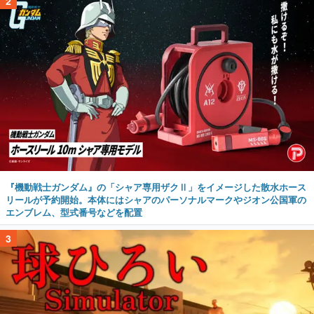
2
『機動戦士ガンダム』の「シャア専用ザクⅡ」をイメージした散水ホース
リールが予約開始。本体にはシャアのパーソナルマークやジオン公国軍の
エンブレム、型式番号などを配置
3