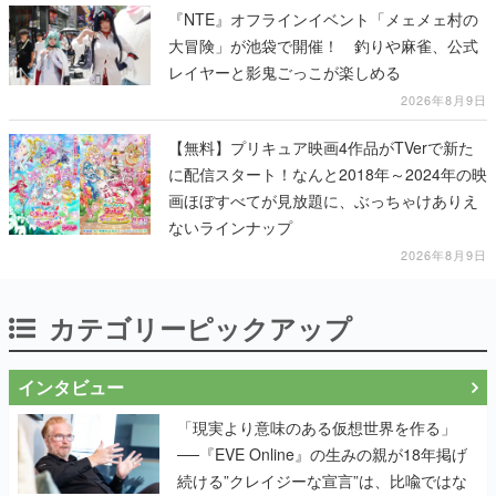
『NTE』オフラインイベント「メェメェ村の
大冒険」が池袋で開催！ 釣りや麻雀、公式
レイヤーと影鬼ごっこが楽しめる
2026年8月9日
【無料】プリキュア映画4作品がTVerで新た
に配信スタート！なんと2018年～2024年の映
画ほぼすべてが見放題に、ぶっちゃけありえ
ないラインナップ
2026年8月9日
カテゴリーピックアップ
インタビュー
「現実より意味のある仮想世界を作る」
──『EVE Online』の生みの親が18年掲げ
続ける”クレイジーな宣言”は、比喩ではな