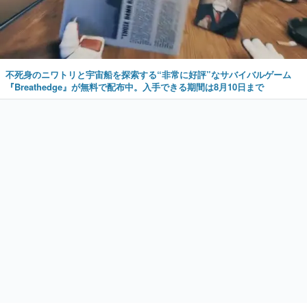
不死身のニワトリと宇宙船を探索する“非常に好評”なサバイバルゲーム
『Breathedge』が無料で配布中。入手できる期間は8月10日まで