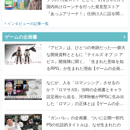
国内向けローンチを行った発見型ストア
『あっぷアリーナ！』仕掛け人に話を聞い
てみた
インタビュー
の記事一覧
ゲームの企画書
『アビス』は、ひとつの奇跡だった──膨大
な開発資料とともに『テイルズ オブ ジ ア
ビス』開発陣に聞く、「生まれた意味を知
るRPG」が生まれた理由【ゲームの企画
書】
なにが、人を「ロマンシング」させるの
か？『ロマサガ2』当時の企画書とキャラ
設定画から迫る、河津秋敏がRPGに生み出
した「ロマン」の正体とは【ゲームの企画
書】
『ガンパレ』の企画書、ついに公開━初代
PSの伝説的タイトルは、なぜ生まれたの