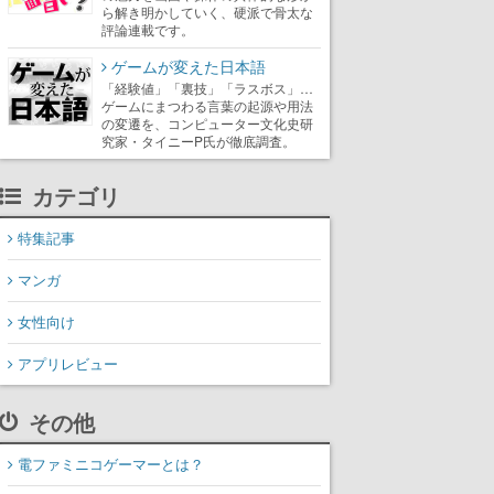
ら解き明かしていく、硬派で骨太な
評論連載です。
ゲームが変えた日本語
「経験値」「裏技」「ラスボス」…
ゲームにまつわる言葉の起源や用法
の変遷を、コンピューター文化史研
究家・タイニーP氏が徹底調査。
カテゴリ
特集記事
マンガ
女性向け
アプリレビュー
その他
電ファミニコゲーマーとは？