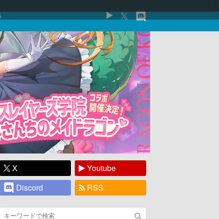
5
X
Youtube
Discord
RSS