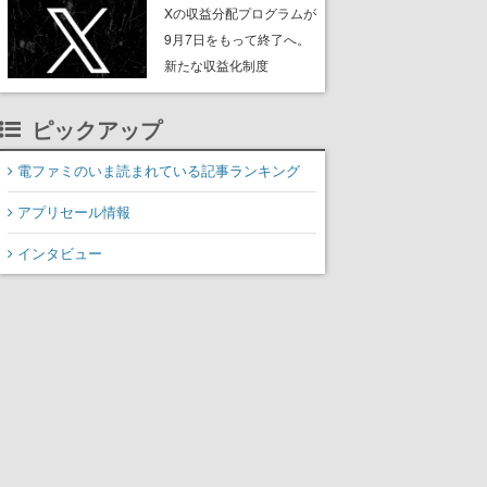
ンペーンなども発表
Xの収益分配プログラムが
9月7日をもって終了へ。
新たな収益化制度
「Original Content
Rewards Program」を発
ピックアップ
表
電ファミのいま読まれている記事ランキング
アプリセール情報
インタビュー