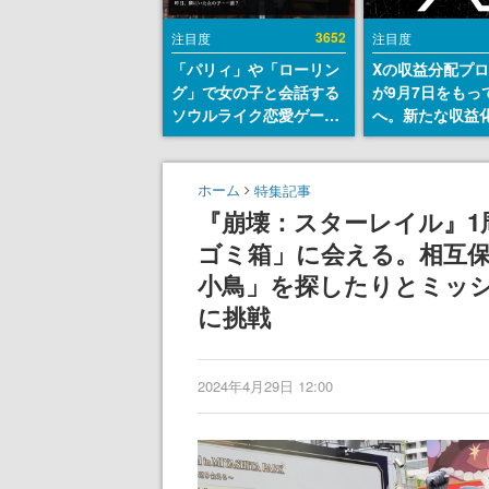
3652
注目度
注目度
「パリィ」や「ローリン
Xの収益分配プ
グ」で女の子と会話する
が9月7日をもっ
ソウルライク恋愛ゲーム
へ。新たな収益
『小早川さんはソウルラ
「Original Cont
イク』無料公開。返事に
Rewards Prog
失敗すると「YOU
発表
ホーム
特集記事
DIED」
『崩壊：スターレイル』1
ゴミ箱」に会える。相互
小鳥」を探したりとミッ
に挑戦
2024年4月29日 12:00