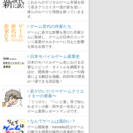
これからのデジタルゲーム市場を担
う若きクリエイター達の姿を追い、
彼らのルーツと情熱を探っていきま
す。
ゲーム世代の作家たち
ゲームに多大な影響を受けた作家さ
んに取材し、ゲームが日本のコンテ
ンツ産業やカルチャーに与えた影響
を探る企画です。
日本モバイルゲーム産業史
日本のモバイルゲーム史における主
要なトピック・タイトルを網羅する
ほか、開発者へのインタビューや識
者による解説を掲載。約20年の歴史
が一望できる決定版！
若ゲのいたり〜ゲームクリエ
イターの青春〜
『うつヌケ』『ペンと箸』等で知ら
れるマンガ家・田中圭一先生による
ゲーム業界レポートマンガです。
なんでゲームは面白い？
ゲーム開発者・hamatsu氏がゲーム
の魅力を画面や操作の具体的な形か