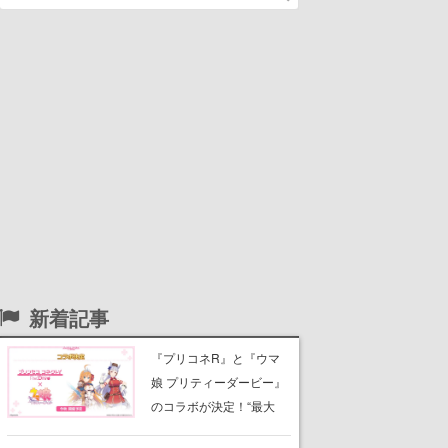
新着記事
『プリコネR』と『ウマ
娘 プリティーダービー』
のコラボが決定！“最大
170連無料”の8.5周年キャ