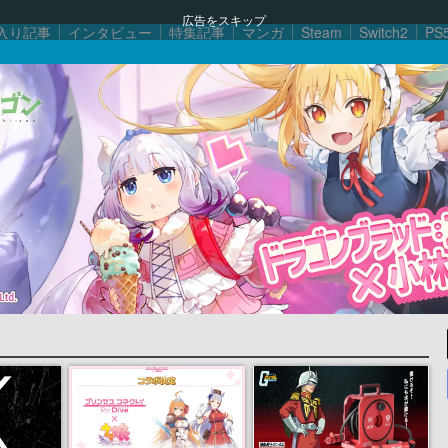
広告をスキップ
入り記事
インタビュー
特集記事
マンガ
Steam
Switch2
PS