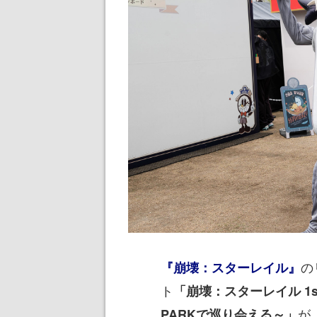
の
『崩壊：スターレイル』
ト
「崩壊：スターレイル 1st An
が
PARKで巡り会える～」