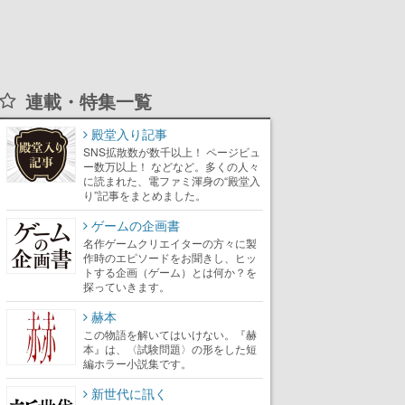
連載・特集一覧
殿堂入り記事
SNS拡散数が数千以上！ ページビュ
ー数万以上！ などなど。多くの人々
に読まれた、電ファミ渾身の“殿堂入
り”記事をまとめました。
ゲームの企画書
名作ゲームクリエイターの方々に製
作時のエピソードをお聞きし、ヒッ
トする企画（ゲーム）とは何か？を
探っていきます。
赫本
この物語を解いてはいけない。『赫
本』は、〈試験問題〉の形をした短
編ホラー小説集です。
新世代に訊く