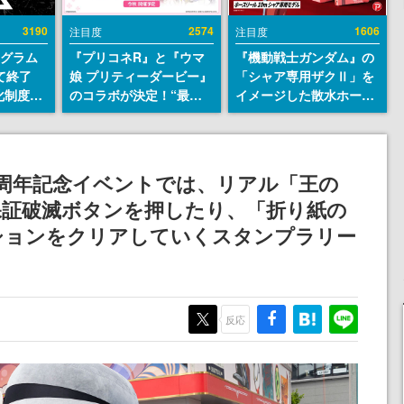
3190
2574
1606
注目度
注目度
ログラム
『プリコネR』と『ウマ
『機動戦士ガンダム』の
て終了
娘 プリティーダービー』
「シャア専用ザクⅡ」を
化制度
のコラボが決定！“最大
イメージした散水ホース
ent
170連無料”の8.5周年キ
リールが予約開始。本体
ram」を
ャンペーンなども発表
にはシャアのパーソナル
マークやジオン公国軍の
エンブレム、型式番号な
周年記念イベントでは、リアル「王の
どを配置
保証破滅ボタンを押したり、「折り紙の
ションをクリアしていくスタンプラリー
反応