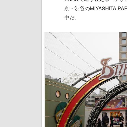
京・渋谷のMIYASHITA 
中だ。