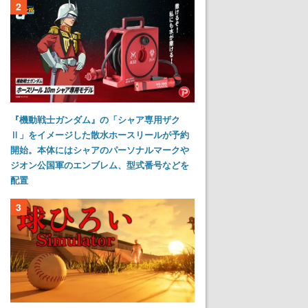
2
『機動戦士ガンダム』の「シャア専用ザク
Ⅱ」をイメージした散水ホースリールが予約
開始。本体にはシャアのパーソナルマークや
ジオン公国軍のエンブレム、型式番号などを
配置
3