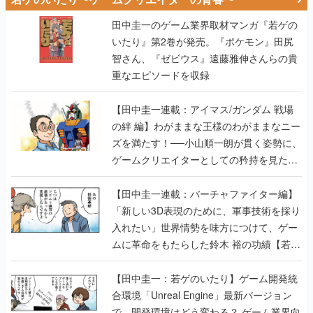
田中圭一のゲーム業界取材マンガ『若ゲの
いたり』第2巻が発売。『ポケモン』田尻
智さん、『ゼビウス』遠藤雅伸さんらの貴
重なエピソードを収録
【田中圭一連載：アイマス/ガンダム 戦場
の絆 編】わがままな王様のわがままなニー
ズを満たす！──小山順一朗が貫く姿勢に、
ゲームクリエイターとしての矜持を見た
【若ゲのいたり最終回】
【田中圭一連載：バーチャファイター編】
「新しい3D表現のために、軍事技術を採り
入れたい」世界情勢を味方につけて、ゲー
ムに革命をもたらした鈴木 裕の功績【若ゲ
のいたり】
【田中圭一：若ゲのいたり】ゲーム開発統
合環境「Unreal Engine」最新バージョン
で、開発環境はどう変わる？ ゲーム業界向