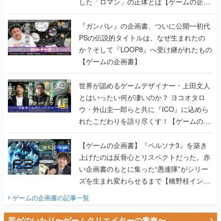
した「ロマン」の正体とは【ゲームの企画
書】
『ガンパレ』の企画書、ついに公開━初代
PSの伝説的タイトルは、なぜ生まれたの
か？そして『LOOP8』へ受け継がれたもの
【ゲームの企画書】
世界が認めるゲームデザイナー・上田文人
とはいったい何が凄いのか？ ヨコオタロ
ウ・外山圭一郎らと共に『ICO』に込めら
れたこだわりを語り尽くす！【ゲームの企
画書】
【ゲームの企画書】『ペルソナ3』を築き
上げたのは反骨心とリスペクトだった。赤
い企画書のもとに集った“愚連隊”がシリー
ズを生まれ変わらせるまで【橋野桂インタ
ビュー】
ゲームの企画書
の記事一覧
若ゲのいたり〜ゲームクリエイターの青春〜