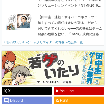
けソリューションイベント「GTMF2019」
に行って、より理解を深めよう【PR】
【田中圭一連載：サイバーコネクトツー
編】すべての責任はオレが取る。だから、
付いてきてくれないか──男の熱意はチーム
解散の危機を救い、『.hack』成功の活路を
開く。業界の快男児・松山 洋に流れる血は
若ゲのいたり〜ゲームクリエイターの青春〜
の記事一覧
『少年ジャンプ』色だった【若ゲのいた
り】
X
Youtube
Discord
RSS