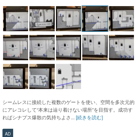
マンガ
女性向け
アプリレビュー
その他
電ファミニコゲーマーとは？
運営：株式会社マレ
シームレスに接続した複数のゲートを使い、空間を多次元的
にアレコレして“本来は辿り着けない場所”を目指す。成功す
ればシナプス爆散の気持ちよさ...
[続きを読む]
AD