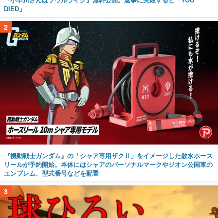
DIED」
2
『機動戦士ガンダム』の「シャア専用ザクⅡ」をイメージした散水ホース
リールが予約開始。本体にはシャアのパーソナルマークやジオン公国軍の
エンブレム、型式番号などを配置
3