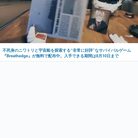
不死身のニワトリと宇宙船を探索する“非常に好評”なサバイバルゲーム
『Breathedge』が無料で配布中。入手できる期間は8月10日まで