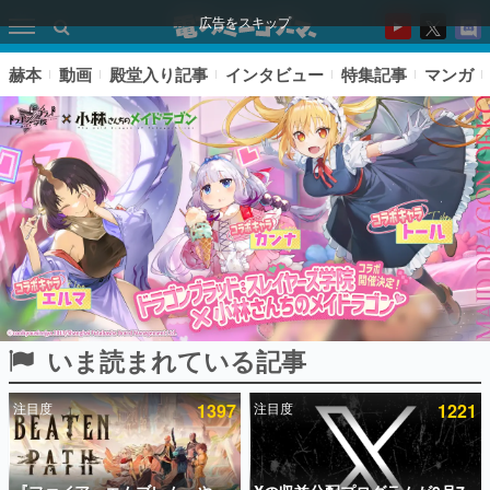
広告をスキップ
赫本
動画
殿堂入り記事
インタビュー
特集記事
マンガ
いま読まれている記事
ピックアップ
注目度
1397
注目度
1221
電ファミのいま読まれている記事ランキング
アプリセール情報