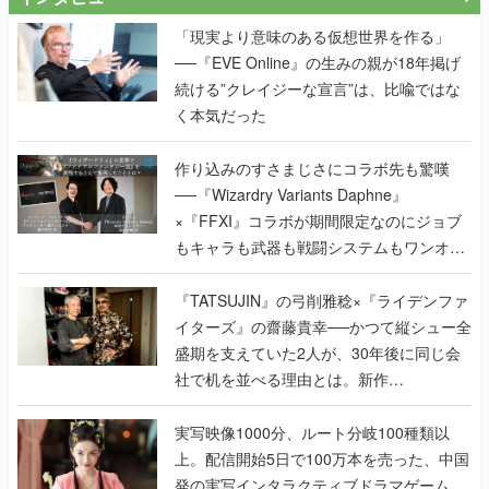
「現実より意味のある仮想世界を作る」
──『EVE Online』の生みの親が18年掲げ
続ける”クレイジーな宣言”は、比喩ではな
く本気だった
作り込みのすさまじさにコラボ先も驚嘆
──『Wizardry Variants Daphne』
×『FFXI』コラボが期間限定なのにジョブ
もキャラも武器も戦闘システムもワンオフ
で作り込まれた理由を両ディレクターに聞
く
『TATSUJIN』の弓削雅稔×『ライデンファ
イターズ』の齋藤貴幸──かつて縦シュー全
盛期を支えていた2人が、30年後に同じ会
社で机を並べる理由とは。新作
『TATSUJIN EXTREME』で初タッグを組
んだレジェンド2人に訊く開発秘話
実写映像1000分、ルート分岐100種類以
上。配信開始5日で100万本を売った、中国
発の実写インタラクティブドラマゲーム