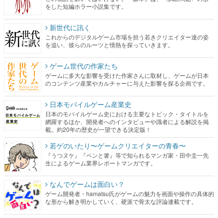
をした短編ホラー小説集です。
新世代に訊く
これからのデジタルゲーム市場を担う若きクリエイター達の姿
を追い、彼らのルーツと情熱を探っていきます。
ゲーム世代の作家たち
ゲームに多大な影響を受けた作家さんに取材し、ゲームが日本
のコンテンツ産業やカルチャーに与えた影響を探る企画です。
日本モバイルゲーム産業史
日本のモバイルゲーム史における主要なトピック・タイトルを
網羅するほか、開発者へのインタビューや識者による解説を掲
載。約20年の歴史が一望できる決定版！
若ゲのいたり〜ゲームクリエイターの青春〜
『うつヌケ』『ペンと箸』等で知られるマンガ家・田中圭一先
生によるゲーム業界レポートマンガです。
なんでゲームは面白い？
ゲーム開発者・hamatsu氏がゲームの魅力を画面や操作の具体的
な形から解き明かしていく、硬派で骨太な評論連載です。