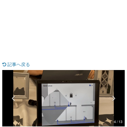
日本のコンテンツ産業やカルチャーに与えた影響を探る企
画です。
日本モバイルゲーム産業史
日本のモバイルゲーム史における主要なトピック・タイト
ルを網羅するほか、開発者へのインタビューや識者による
解説を掲載。約20年の歴史が一望できる決定版！
若ゲのいたり〜ゲームクリエイターの青春〜
『うつヌケ』『ペンと箸』等で知られるマンガ家・田中圭
一先生によるゲーム業界レポートマンガです。
記事へ戻る
なんでゲームは面白い？
ゲーム開発者・hamatsu氏がゲームの魅力を画面や操作の
具体的な形から解き明かしていく、硬派で骨太な評論連載
です。
ゲームが変えた日本語
「経験値」「裏技」「ラスボス」… ゲームにまつわる言葉
の起源や用法の変遷を、コンピューター文化史研究家・タ
イニーP氏が徹底調査。
カテゴリ
4 / 13
特集記事