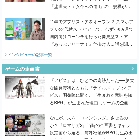
『盛世天下：女帝への道II』の、規模が違
うこだわりをプロデューサーに聞いた
半年でアプリストアをオープン？ スマホア
プリの“代替ストア”として、わずか6ヵ月で
国内向けローンチを行った発見型ストア
『あっぷアリーナ！』仕掛け人に話を聞い
てみた
インタビュー
の記事一覧
ゲームの企画書
『アビス』は、ひとつの奇跡だった──膨大
な開発資料とともに『テイルズ オブ ジ ア
ビス』開発陣に聞く、「生まれた意味を知
るRPG」が生まれた理由【ゲームの企画
書】
なにが、人を「ロマンシング」させるの
か？『ロマサガ2』当時の企画書とキャラ
設定画から迫る、河津秋敏がRPGに生み出