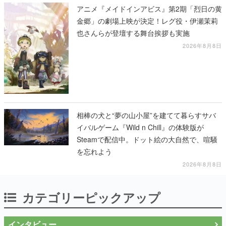
アニメ『メイドインアビス』第2期「烈日の黄
金郷」の劇場上映が決定！レグ役・伊瀬茉莉
也さんらが登壇する舞台挨拶も実施
2026年8月8日
相棒の犬と“夢の山小屋”を建てて暮らすサバ
イバルゲーム『Wild n Chill』の体験版が
Steamで配信中。ドット絵の大自然で、喧騒
を忘れよう
2026年8月8日
カテゴリーピックアップ
インタビュー