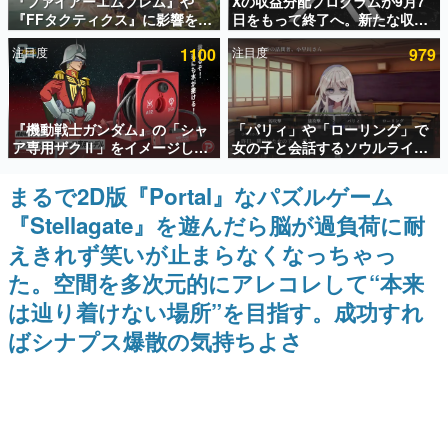
『ファイアーエムブレム』や
Xの収益分配プログラムが9月7
『FFタクティクス』に影響を受
日をもって終了へ。新たな収益
インタビュー
けた新作戦略RPG『Beaten
化制度「Original Content
注目度
1100
注目度
979
Path』2027年に発売へ。
Rewards Program」を発表
連載・特集一覧
PC（Steam）、PS5、Xbox、
Switch向けにリリース予定
殿堂入り記事
『機動戦士ガンダム』の「シャ
「パリィ」や「ローリング」で
SNS拡散数が数千以上！ ページビュー数万以上！ などな
ど。多くの人々に読まれた、電ファミ渾身の“殿堂入り”記
ア専用ザクⅡ」をイメージした
女の子と会話するソウルライク
事をまとめました。
散水ホースリールが予約開始。
恋愛ゲーム『小早川さんはソウ
本体にはシャアのパーソナルマ
ルライク』無料公開。返事に失
まるで2D版『Portal』なパズルゲーム
ゲームの企画書
ークやジオン公国軍のエンブレ
敗すると「YOU DIED」
名作ゲームクリエイターの方々に製作時のエピソードをお
『Stellagate』を遊んだら脳が過負荷に耐
ム、型式番号などを配置
聞きし、ヒットする企画（ゲーム）とは何か？を探ってい
きます。
えきれず笑いが止まらなくなっちゃっ
赫本
た。空間を多次元的にアレコレして“本来
この物語を解いてはいけない。『赫本』は、〈試験問題〉
は辿り着けない場所”を目指す。成功すれ
の形をした短編ホラー小説集です。
ばシナプス爆散の気持ちよさ
新世代に訊く
これからのデジタルゲーム市場を担う若きクリエイター達
の姿を追い、彼らのルーツと情熱を探っていきます。
ゲーム世代の作家たち
ゲームに多大な影響を受けた作家さんに取材し、ゲームが