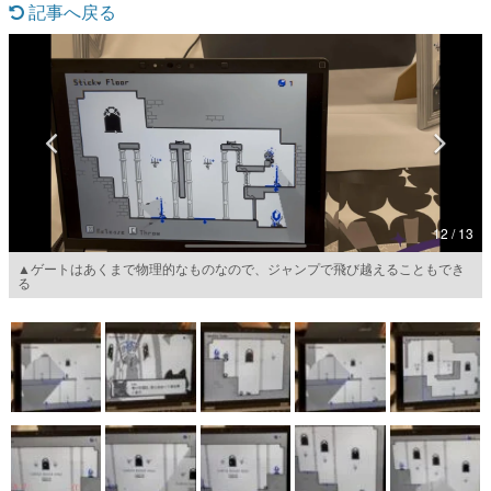
記事へ戻る
マンガ
女性向け
アプリレビュー
その他
電ファミニコゲーマーとは？
12 / 13
運営：株式会社マレ
▲ゲートはあくまで物理的なものなので、ジャンプで飛び越えることもでき
る