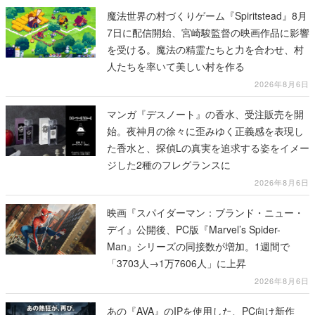
魔法世界の村づくりゲーム『Spiritstead』8月
7日に配信開始、宮崎駿監督の映画作品に影響
を受ける。魔法の精霊たちと力を合わせ、村
人たちを率いて美しい村を作る
2026年8月6日
マンガ『デスノート』の香水、受注販売を開
始。夜神月の徐々に歪みゆく正義感を表現し
た香水と、探偵Lの真実を追求する姿をイメー
ジした2種のフレグランスに
2026年8月6日
映画『スパイダーマン：ブランド・ニュー・
デイ』公開後、PC版『Marvel’s Spider-
Man』シリーズの同接数が増加。1週間で
「3703人→1万7606人」に上昇
2026年8月6日
あの『AVA』のIPを使用した、PC向け新作