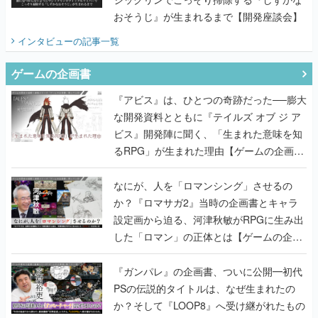
おそうじ』が生まれるまで【開発座談会】
インタビュー
の記事一覧
ゲームの企画書
『アビス』は、ひとつの奇跡だった──膨大
な開発資料とともに『テイルズ オブ ジ ア
ビス』開発陣に聞く、「生まれた意味を知
るRPG」が生まれた理由【ゲームの企画
書】
なにが、人を「ロマンシング」させるの
か？『ロマサガ2』当時の企画書とキャラ
設定画から迫る、河津秋敏がRPGに生み出
した「ロマン」の正体とは【ゲームの企画
書】
『ガンパレ』の企画書、ついに公開━初代
PSの伝説的タイトルは、なぜ生まれたの
か？そして『LOOP8』へ受け継がれたもの