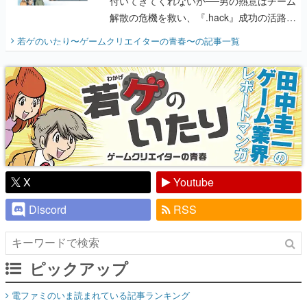
付いてきてくれないか──男の熱意はチーム
解散の危機を救い、『.hack』成功の活路を
開く。業界の快男児・松山 洋に流れる血は
若ゲのいたり〜ゲームクリエイターの青春〜
の記事一覧
『少年ジャンプ』色だった【若ゲのいた
り】
X
Youtube
Discord
RSS
ピックアップ
電ファミのいま読まれている記事ランキング