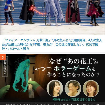
『ファイアーエムブレム 万紫千紅』“真の主人公”がお披露目。4人の主人
公が活躍した時代から5年後、彼らが「この世に存在しない」状況で魔
神・バロールと戦う
3