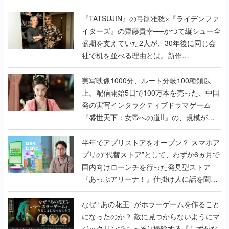
で作り込まれた理由を両ディレクターに聞
く
『TATSUJIN』の弓削雅稔×『ライデンファ
イターズ』の齋藤貴幸──かつて縦シュー全
盛期を支えていた2人が、30年後に同じ会
社で机を並べる理由とは。新作
『TATSUJIN EXTREME』で初タッグを組
んだレジェンド2人に訊く開発秘話
実写映像1000分、ルート分岐100種類以
上。配信開始5日で100万本を売った、中国
発の実写インタラクティブドラマゲーム
『盛世天下：女帝への道II』の、規模が違
うこだわりをプロデューサーに聞いた
半年でアプリストアをオープン？ スマホア
プリの“代替ストア”として、わずか6ヵ月で
国内向けローンチを行った発見型ストア
『あっぷアリーナ！』仕掛け人に話を聞い
てみた
なぜ “あの花王” がホラーゲームを作ること
になったのか？ 敵に見つからないようにマ
ジックリンでこっそり掃除する『しずかな