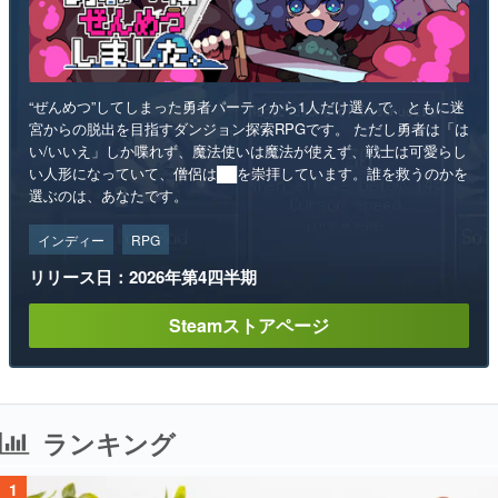
“ぜんめつ”してしまった勇者パーティから1人だけ選んで、ともに迷
宮からの脱出を目指すダンジョン探索RPGです。 ただし勇者は「は
い/いいえ」しか喋れず、魔法使いは魔法が使えず、戦士は可愛らし
い人形になっていて、僧侶は██を崇拝しています。誰を救うのかを
選ぶのは、あなたです。
インディー
RPG
リリース日：2026年第4四半期
Steamストアページ
ランキング
1