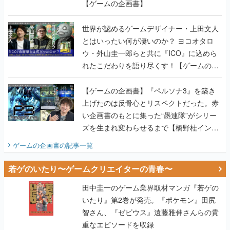
【ゲームの企画書】
世界が認めるゲームデザイナー・上田文人
とはいったい何が凄いのか？ ヨコオタロ
ウ・外山圭一郎らと共に『ICO』に込めら
れたこだわりを語り尽くす！【ゲームの企
画書】
【ゲームの企画書】『ペルソナ3』を築き
上げたのは反骨心とリスペクトだった。赤
い企画書のもとに集った“愚連隊”がシリー
ズを生まれ変わらせるまで【橋野桂インタ
ビュー】
ゲームの企画書
の記事一覧
若ゲのいたり〜ゲームクリエイターの青春〜
田中圭一のゲーム業界取材マンガ『若ゲの
いたり』第2巻が発売。『ポケモン』田尻
智さん、『ゼビウス』遠藤雅伸さんらの貴
重なエピソードを収録