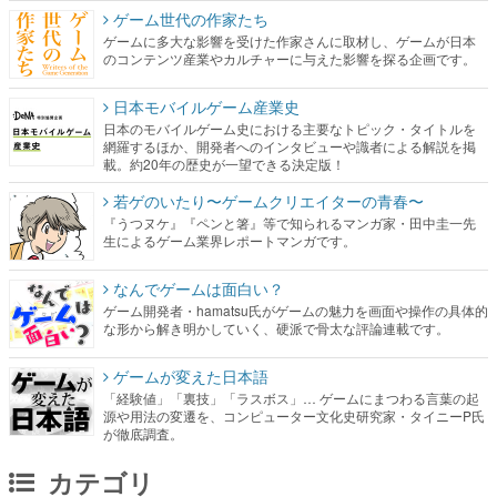
ゲーム世代の作家たち
ゲームに多大な影響を受けた作家さんに取材し、ゲームが日本
のコンテンツ産業やカルチャーに与えた影響を探る企画です。
日本モバイルゲーム産業史
日本のモバイルゲーム史における主要なトピック・タイトルを
網羅するほか、開発者へのインタビューや識者による解説を掲
載。約20年の歴史が一望できる決定版！
若ゲのいたり〜ゲームクリエイターの青春〜
『うつヌケ』『ペンと箸』等で知られるマンガ家・田中圭一先
生によるゲーム業界レポートマンガです。
なんでゲームは面白い？
ゲーム開発者・hamatsu氏がゲームの魅力を画面や操作の具体的
な形から解き明かしていく、硬派で骨太な評論連載です。
ゲームが変えた日本語
「経験値」「裏技」「ラスボス」… ゲームにまつわる言葉の起
源や用法の変遷を、コンピューター文化史研究家・タイニーP氏
が徹底調査。
カテゴリ