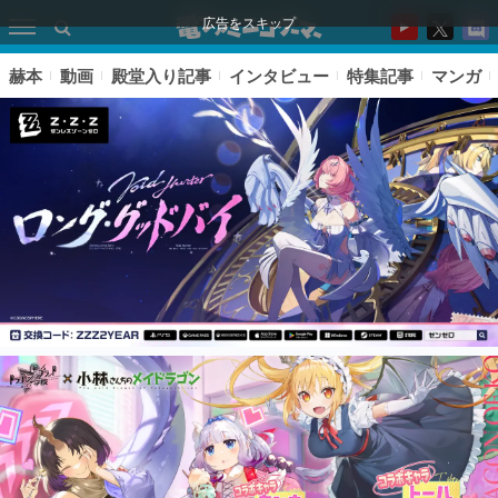
広告をスキップ
赫本
動画
殿堂入り記事
インタビュー
特集記事
マンガ
ピックアップ
電ファミのいま読まれている記事ランキング
アプリセール情報