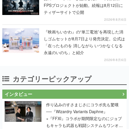
FPSプロジェクトが始動。続報は8月12日に
ティザーサイトで公開
2026年8月6日
『映画ちいかわ』の“単三電池”を再現した消
しゴムセットが8月7日より発売決定。公式は
「在ったものを 消しながら いつかなくなる
永遠のいのち」と紹介
2026年8月6日
カテゴリーピックアップ
インタビュー
作り込みのすさまじさにコラボ先も驚嘆
──『Wizardry Variants Daphne』
×『FFXI』コラボが期間限定なのにジョブ
もキャラも武器も戦闘システムもワンオフ