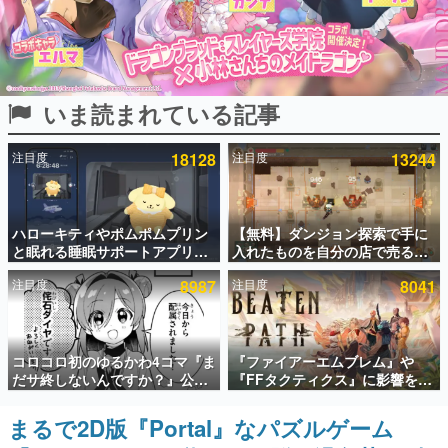
インタビュー
連載・特集一覧
いま読まれている記事
殿堂入り記事
SNS拡散数が数千以上！ ページビュー数万以上！ などな
ど。多くの人々に読まれた、電ファミ渾身の“殿堂入り”記
注目度
18128
注目度
13244
事をまとめました。
ゲームの企画書
名作ゲームクリエイターの方々に製作時のエピソードをお
聞きし、ヒットする企画（ゲーム）とは何か？を探ってい
ハローキティやポムポムプリン
【無料】ダンジョン探索で手に
きます。
と眠れる睡眠サポートアプリ
入れたものを自分の店で売るゲ
『ゆめたび』が配信中。キャラ
ーム『Moonlighter』がSteam
赫本
注目度
8987
注目度
8041
ごとのASMRや目覚ましアラー
にて無料配布中！続編
この物語を解いてはいけない。『赫本』は、〈試験問題〉
ムも搭載
『Moonlighter 2』の9月2日正
の形をした短編ホラー小説集です。
式リリースを記念したキャンペ
ーン
新世代に訊く
コロコロ初のゆるかわ4コマ『ま
『ファイアーエムブレム』や
これからのデジタルゲーム市場を担う若きクリエイター達
だサ終しないんですか？』公開
『FFタクティクス』に影響を受
の姿を追い、彼らのルーツと情熱を探っていきます。
スタート。主人公は新入社員の
けた新作戦略RPG『Beaten
侘石ダイヤ、ゲーム会社を舞台
Path』2027年に発売へ。
まるで2D版『Portal』なパズルゲーム
ゲーム世代の作家たち
にトラブルへ対応する社員たち
PC（Steam）、PS5、Xbox、
ゲームに多大な影響を受けた作家さんに取材し、ゲームが