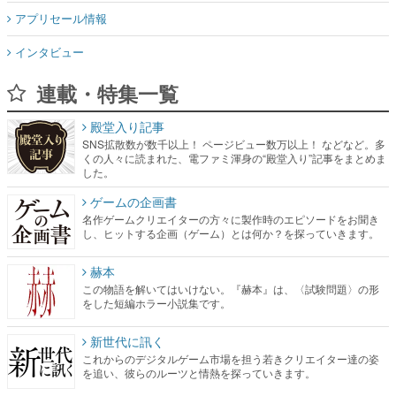
アプリセール情報
インタビュー
連載・特集一覧
殿堂入り記事
SNS拡散数が数千以上！ ページビュー数万以上！ などなど。多
くの人々に読まれた、電ファミ渾身の“殿堂入り”記事をまとめま
した。
ゲームの企画書
名作ゲームクリエイターの方々に製作時のエピソードをお聞き
し、ヒットする企画（ゲーム）とは何か？を探っていきます。
赫本
この物語を解いてはいけない。『赫本』は、〈試験問題〉の形
をした短編ホラー小説集です。
新世代に訊く
これからのデジタルゲーム市場を担う若きクリエイター達の姿
を追い、彼らのルーツと情熱を探っていきます。