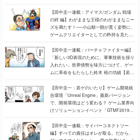
【田中圭一連載：アイマス/ガンダム 戦場
の絆 編】わがままな王様のわがままなニー
ズを満たす！──小山順一朗が貫く姿勢に、
ゲームクリエイターとしての矜持を見た
【若ゲのいたり最終回】
【田中圭一連載：バーチャファイター編】
「新しい3D表現のために、軍事技術を採り
入れたい」世界情勢を味方につけて、ゲー
ムに革命をもたらした鈴木 裕の功績【若ゲ
のいたり】
【田中圭一：若ゲのいたり】ゲーム開発統
合環境「Unreal Engine」最新バージョン
で、開発環境はどう変わる？ ゲーム業界向
けソリューションイベント「GTMF2019」
に行って、より理解を深めよう【PR】
【田中圭一連載：サイバーコネクトツー
編】すべての責任はオレが取る。だから、