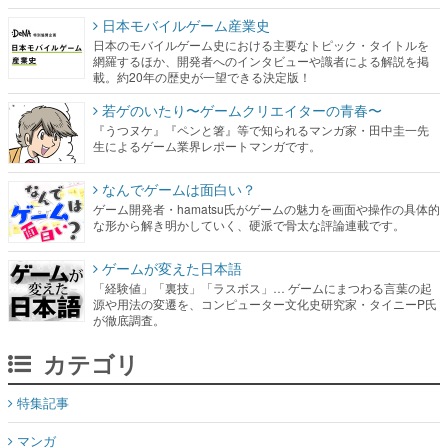
日本モバイルゲーム産業史
日本のモバイルゲーム史における主要なトピック・タイトルを
網羅するほか、開発者へのインタビューや識者による解説を掲
載。約20年の歴史が一望できる決定版！
若ゲのいたり〜ゲームクリエイターの青春〜
『うつヌケ』『ペンと箸』等で知られるマンガ家・田中圭一先
生によるゲーム業界レポートマンガです。
なんでゲームは面白い？
ゲーム開発者・hamatsu氏がゲームの魅力を画面や操作の具体的
な形から解き明かしていく、硬派で骨太な評論連載です。
ゲームが変えた日本語
「経験値」「裏技」「ラスボス」… ゲームにまつわる言葉の起
源や用法の変遷を、コンピューター文化史研究家・タイニーP氏
が徹底調査。
カテゴリ
特集記事
マンガ