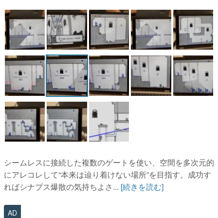
マンガ
女性向け
アプリレビュー
その他
電ファミニコゲーマーとは？
運営：株式会社マレ
シームレスに接続した複数のゲートを使い、空間を多次元的
にアレコレして“本来は辿り着けない場所”を目指す。成功す
ればシナプス爆散の気持ちよさ...
[続きを読む]
AD