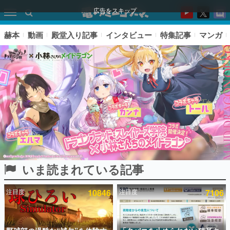
広告をスキップ
赫本
動画
殿堂入り記事
インタビュー
特集記事
マンガ
いま読まれている記事
ピックアップ
注目度
10846
注目度
7106
電ファミのいま読まれている記事ランキング
アプリセール情報