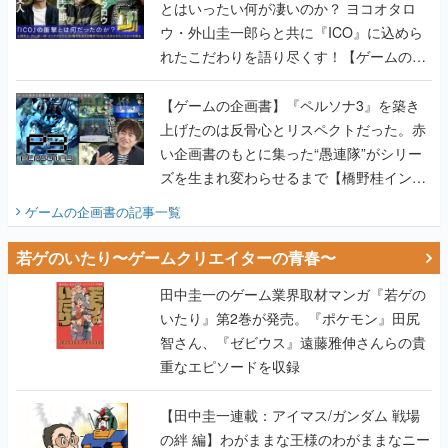
とはいったい何が凄いのか？ ヨコオタロ
ウ・外山圭一郎らと共に『ICO』に込めら
れたこだわりを語り尽くす！【ゲームの企
画書】
【ゲームの企画書】『ペルソナ3』を築き
上げたのは反骨心とリスペクトだった。赤
い企画書のもとに集った“愚連隊”がシリー
ズを生まれ変わらせるまで【橋野桂インタ
ビュー】
ゲームの企画書
の記事一覧
若ゲのいたり〜ゲームクリエイターの青春〜
田中圭一のゲーム業界取材マンガ『若ゲの
いたり』第2巻が発売。『ポケモン』田尻
智さん、『ゼビウス』遠藤雅伸さんらの貴
重なエピソードを収録
【田中圭一連載：アイマス/ガンダム 戦場
の絆 編】わがままな王様のわがままなニー