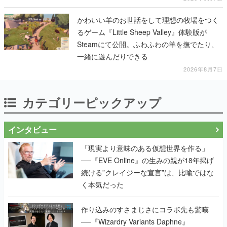
かわいい羊のお世話をして理想の牧場をつく
るゲーム『Little Sheep Valley』体験版が
Steamにて公開。ふわふわの羊を撫でたり、
一緒に遊んだりできる
2026年8月7日
カテゴリーピックアップ
インタビュー
「現実より意味のある仮想世界を作る」
──『EVE Online』の生みの親が18年掲げ
続ける”クレイジーな宣言”は、比喩ではな
く本気だった
作り込みのすさまじさにコラボ先も驚嘆
──『Wizardry Variants Daphne』