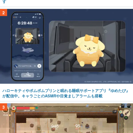
す
2
ハローキティやポムポムプリンと眠れる睡眠サポートアプリ『ゆめたび』
が配信中。キャラごとのASMRや目覚ましアラームも搭載
3