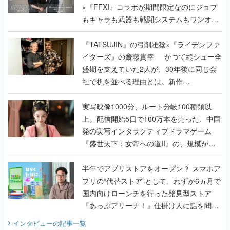
×『FFXI』コラボが期間限定なのにジョブ
もキャラも武器も戦闘システムもワンオフ
で作り込まれた理由を両ディレクターに聞
く
『TATSUJIN』の弓削雅稔×『ライデンファ
イターズ』の齋藤貴幸──かつて縦シュー全
盛期を支えていた2人が、30年後に同じ会
社で机を並べる理由とは。新作
『TATSUJIN EXTREME』で初タッグを組
んだレジェンド2人に訊く開発秘話
実写映像1000分、ルート分岐100種類以
上。配信開始5日で100万本を売った、中国
発の実写インタラクティブドラマゲーム
『盛世天下：女帝への道II』の、規模が違
うこだわりをプロデューサーに聞いた
半年でアプリストアをオープン？ スマホア
プリの“代替ストア”として、わずか6ヵ月で
国内向けローンチを行った発見型ストア
『あっぷアリーナ！』仕掛け人に話を聞い
てみた
インタビュー
の記事一覧