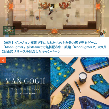
【無料】ダンジョン探索で手に入れたものを自分の店で売るゲーム
『Moonlighter』がSteamにて無料配布中！続編『Moonlighter 2』の9月
2日正式リリースを記念したキャンペーン
4