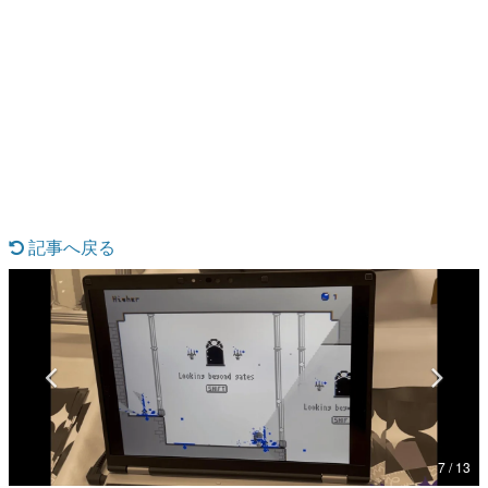
日本のコンテンツ産業やカルチャーに与えた影響を探る企
画です。
日本モバイルゲーム産業史
日本のモバイルゲーム史における主要なトピック・タイト
ルを網羅するほか、開発者へのインタビューや識者による
解説を掲載。約20年の歴史が一望できる決定版！
若ゲのいたり〜ゲームクリエイターの青春〜
『うつヌケ』『ペンと箸』等で知られるマンガ家・田中圭
一先生によるゲーム業界レポートマンガです。
記事へ戻る
なんでゲームは面白い？
ゲーム開発者・hamatsu氏がゲームの魅力を画面や操作の
具体的な形から解き明かしていく、硬派で骨太な評論連載
です。
ゲームが変えた日本語
「経験値」「裏技」「ラスボス」… ゲームにまつわる言葉
の起源や用法の変遷を、コンピューター文化史研究家・タ
イニーP氏が徹底調査。
カテゴリ
7 / 13
特集記事