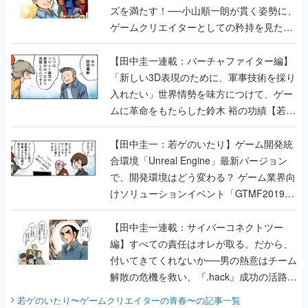
ズを満たす！──小山順一朗が貫く姿勢に、
ゲームクリエイターとしての矜持を見た
【若ゲのいたり最終回】
【田中圭一連載：バーチャファイター編】
「新しい3D表現のために、軍事技術を採り
入れたい」世界情勢を味方につけて、ゲー
ムに革命をもたらした鈴木 裕の功績【若ゲ
のいたり】
【田中圭一：若ゲのいたり】ゲーム開発統
合環境「Unreal Engine」最新バージョン
で、開発環境はどう変わる？ ゲーム業界向
けソリューションイベント「GTMF2019」
に行って、より理解を深めよう【PR】
【田中圭一連載：サイバーコネクトツー
編】すべての責任はオレが取る。だから、
付いてきてくれないか──男の熱意はチーム
解散の危機を救い、『.hack』成功の活路を
開く。業界の快男児・松山 洋に流れる血は
若ゲのいたり〜ゲームクリエイターの青春〜
の記事一覧