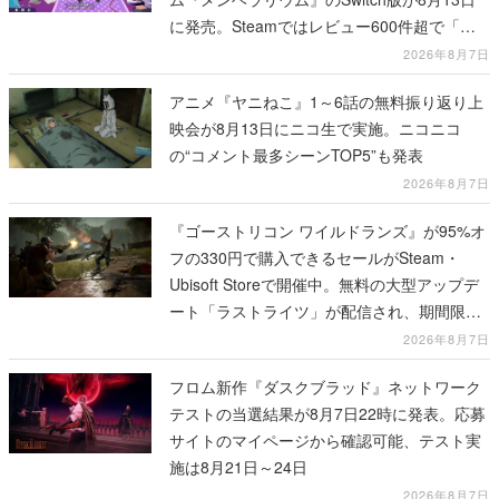
に発売。Steamではレビュー600件超で「非
常に好評」
2026年8月7日
アニメ『ヤニねこ』1～6話の無料振り返り上
映会が8月13日にニコ生で実施。ニコニコ
の“コメント最多シーンTOP5”も発表
2026年8月7日
『ゴーストリコン ワイルドランズ』が95%オ
フの330円で購入できるセールがSteam・
Ubisoft Storeで開催中。無料の大型アップデ
ート「ラストライツ」が配信され、期間限定
の無料プレイや過去作の無料配布も
2026年8月7日
フロム新作『ダスクブラッド』ネットワーク
テストの当選結果が8月7日22時に発表。応募
サイトのマイページから確認可能、テスト実
施は8月21日～24日
2026年8月7日