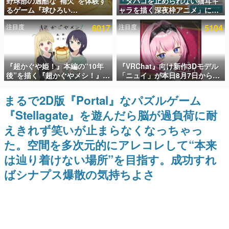
野球部の過酷な“補欠”を体験す
「タバコを止められない猫耳キ
るゲーム『球ひろい
ャラを描く深夜枠アニメ」に視
インタビュー
Simulator』が「1件」のウィッ
聴者の一部から批判意見。違法
注目度
6017
注目度
5104
シュリストをもとにチェコ語に
薬物の使用と思しき描写も含め
連載・特集一覧
対応しSNSで話題に。『キング
て、BPOが議論を交わす
ダム・カム』開発元やチェコの
プロ野球選手から称賛の声
殿堂入り記事
『超かぐや姫！』本編の“10年
『VRChat』向け新作3Dモデル
SNS拡散数が数千以上！ ページビュー数万以上！ などな
ど。多くの人々に読まれた、電ファミ渾身の“殿堂入り”記
後”を描く『超かぐやメシ！』
「ニュイ」が本日8月7日から
事をまとめました。
Web連載決定。新たなWebマン
BOOTHにて発売。瞳に光る星
ガレーベル「ビビビコミック」
や感情豊かな表情が、小悪魔か
まるで2D版『Portal』なパズルゲーム
ゲームの企画書
にて特別話が掲載スタート、あ
わいい
名作ゲームクリエイターの方々に製作時のエピソードをお
『Stellagate』を遊んだら脳が過負荷に耐
のお話には…まだ続きがある！
聞きし、ヒットする企画（ゲーム）とは何か？を探ってい
きます。
えきれず笑いが止まらなくなっちゃっ
赫本
た。空間を多次元的にアレコレして“本来
この物語を解いてはいけない。『赫本』は、〈試験問題〉
は辿り着けない場所”を目指す。成功すれ
の形をした短編ホラー小説集です。
ばシナプス爆散の気持ちよさ
新世代に訊く
これからのデジタルゲーム市場を担う若きクリエイター達
の姿を追い、彼らのルーツと情熱を探っていきます。
ゲーム世代の作家たち
ゲームに多大な影響を受けた作家さんに取材し、ゲームが