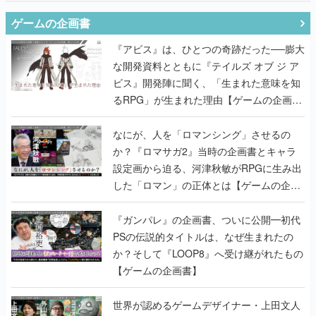
ゲームの企画書
『アビス』は、ひとつの奇跡だった──膨大
な開発資料とともに『テイルズ オブ ジ ア
ビス』開発陣に聞く、「生まれた意味を知
るRPG」が生まれた理由【ゲームの企画
書】
なにが、人を「ロマンシング」させるの
か？『ロマサガ2』当時の企画書とキャラ
設定画から迫る、河津秋敏がRPGに生み出
した「ロマン」の正体とは【ゲームの企画
書】
『ガンパレ』の企画書、ついに公開━初代
PSの伝説的タイトルは、なぜ生まれたの
か？そして『LOOP8』へ受け継がれたもの
【ゲームの企画書】
世界が認めるゲームデザイナー・上田文人