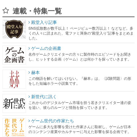
連載・特集一覧
殿堂入り記事
SNS拡散数が数千以上！ ページビュー数万以上！ などなど。多
くの人々に読まれた、電ファミ渾身の“殿堂入り”記事をまとめま
した。
ゲームの企画書
名作ゲームクリエイターの方々に製作時のエピソードをお聞き
し、ヒットする企画（ゲーム）とは何か？を探っていきます。
赫本
この物語を解いてはいけない。『赫本』は、〈試験問題〉の形
をした短編ホラー小説集です。
新世代に訊く
これからのデジタルゲーム市場を担う若きクリエイター達の姿
を追い、彼らのルーツと情熱を探っていきます。
ゲーム世代の作家たち
ゲームに多大な影響を受けた作家さんに取材し、ゲームが日本
のコンテンツ産業やカルチャーに与えた影響を探る企画です。