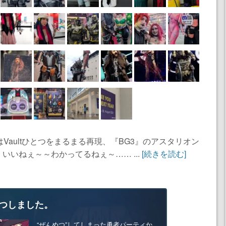
』はVaultひとつをまるまる再現、『BG3』のアスタリオン
いねぇ～～わかってるねぇ～…… ...
[続きを読む]
つしました。
“ぜんめつ”してしまった勇者パーティか