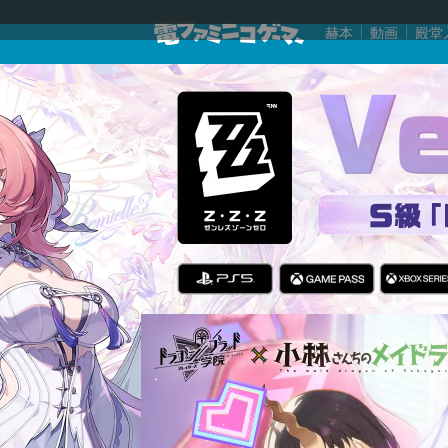
赫本
動画
殿堂