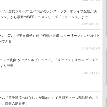
ツ』歴代シリーズ“全413話”のノンストップ一挙ライブ配信が決
バシン』から最新のWEBアニメシリーズ『ミラージュ』まで
2026年8月6日
ジーン（CV：甲斐田裕子）が『幻想水滸伝 スターリープ』に登場！ピ
手できる
2026年8月6日
ニング映像”がアクリルブロックに。「東映ヒストリカル グッズコ
旬より発売
2026年8月6日
ム『電子漂流のはなし』がSteamにて早期アクセス配信開始。共
い、自分の島を築く