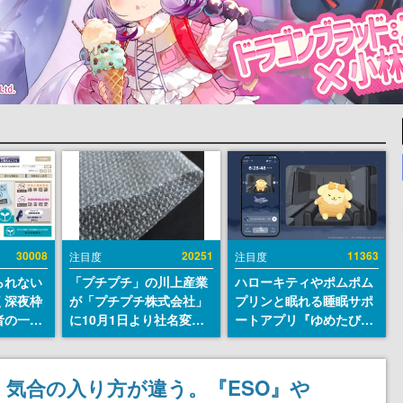
30008
20251
11363
注目度
注目度
られない
「プチプチ」の川上産業
ハローキティやポムポム
く深夜枠
が「プチプチ株式会社」
プリンと眠れる睡眠サポ
者の一部
に10月1日より社名変更
ートアプリ『ゆめたび』
違法薬物
へ。創業58年で初めての
が配信中。キャラごとの
き描写も
変更で、“プチッ”と鳴る
ASMRや目覚ましアラー
議論を交
おなじみの緩衝材が会社
ムも搭載
気合の入り方が違う。『ESO』や
の名前に