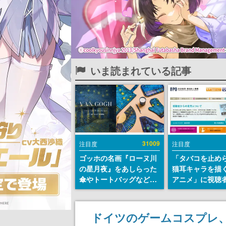
いま読まれている記事
31009
注目度
注目度
ゴッホの名画『ローヌ川
「タバコを止め
の星月夜』をあしらった
猫耳キャラを描
傘やトートバッグなどが
アニメ」に視聴
登場。8月7日21時より2
から批判意見。
日間限定で予約販売
の使用と思わし
含めて、BPOが
ドイツのゲームコスプレ、
わす