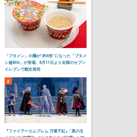
「ブタメン」の麺が“約4倍”になった「ブタメ
ン超BIG」が登場。8月11日より全国のセブン
イレブンで順次発売
2
『ファイアーエムブレム 万紫千紅』“真の主