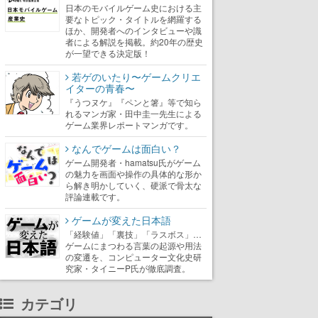
日本のモバイルゲーム史における主
要なトピック・タイトルを網羅する
ほか、開発者へのインタビューや識
者による解説を掲載。約20年の歴史
が一望できる決定版！
若ゲのいたり〜ゲームクリエ
イターの青春〜
『うつヌケ』『ペンと箸』等で知ら
れるマンガ家・田中圭一先生による
ゲーム業界レポートマンガです。
なんでゲームは面白い？
ゲーム開発者・hamatsu氏がゲーム
の魅力を画面や操作の具体的な形か
ら解き明かしていく、硬派で骨太な
評論連載です。
ゲームが変えた日本語
「経験値」「裏技」「ラスボス」…
ゲームにまつわる言葉の起源や用法
の変遷を、コンピューター文化史研
究家・タイニーP氏が徹底調査。
カテゴリ