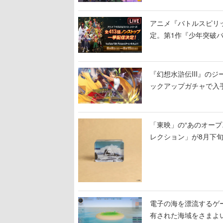
アニメ『バトルスピリッ
定。第1作『少年突破
『幻想水滸伝III』の
ックアップガチャで入
「東映」の“あのオープ
レクション」が8月下
電子の海を漂流するゲー
有された海域をさまよ