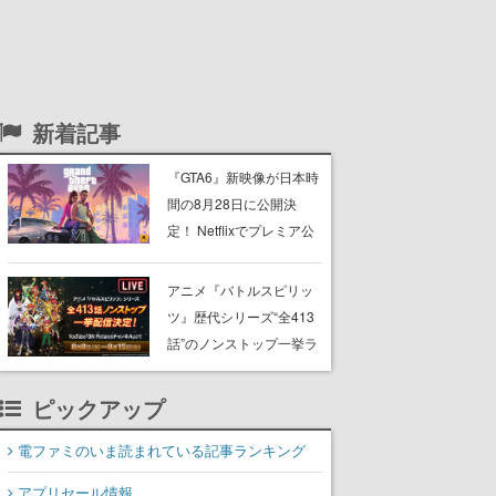
新着記事
『GTA6』新映像が日本時
間の8月28日に公開決
定！ Netflixでプレミア公
開後、YouTubeや公式サ
イトでも公開へ
アニメ『バトルスピリッ
ツ』歴代シリーズ“全413
話”のノンストップ一挙ラ
イブ配信が決定。第1作
『少年突破バシン』から
ピックアップ
最新のWEBアニメシリー
ズ『ミラージュ』まで
電ファミのいま読まれている記事ランキング
アプリセール情報