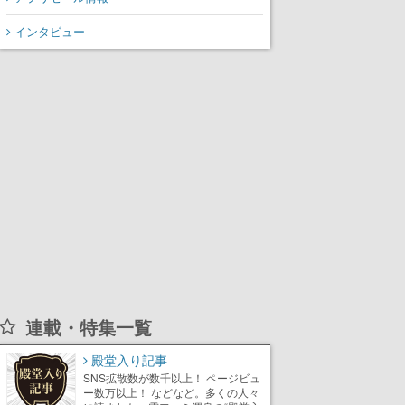
インタビュー
連載・特集一覧
殿堂入り記事
SNS拡散数が数千以上！ ページビュ
ー数万以上！ などなど。多くの人々