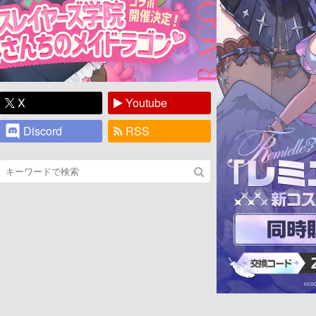
X
Youtube
Discord
RSS