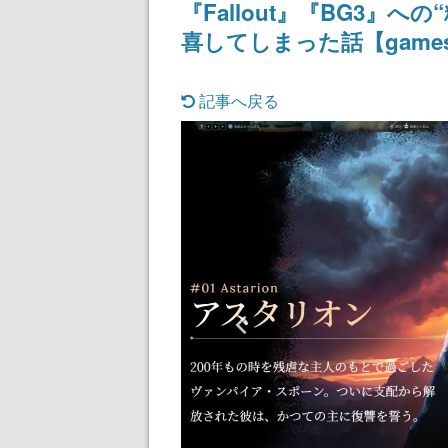
『Fallout』『BG3』
喜してしまった話【gamesc
記事へ戻る