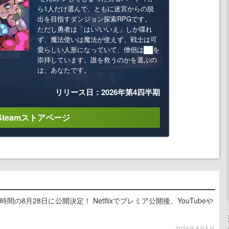
ら1人だけ選んで、ともに迷宮からの脱
出を目指すダンジョン探索RPGです。
ただし勇者は「はい/いいえ」しか喋れ
ず、魔法使いは魔法が使えず、戦士は可
愛らしい人形になっていて、僧侶は██を
崇拝しています。誰を救うのかを選ぶの
は、あなたです。
リリース日：2026年第4四半期
Steamストアページ
間の8月28日に公開決定！ Netflixでプレミア公開後、YouTubeや
2026年8月6日