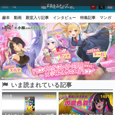
広告をスキップ
赫本
動画
殿堂入り記事
インタビュー
特集記事
マンガ
いま読まれている記事
ピックアップ
注目度
17226
注目度
14916
電ファミのいま読まれている記事ランキング
アプリセール情報