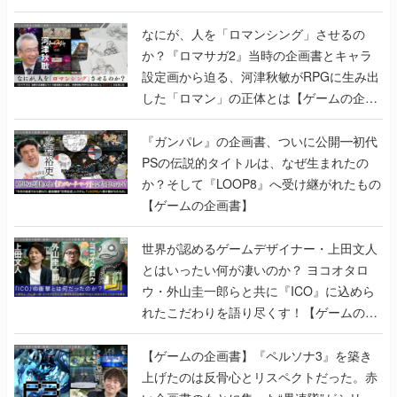
書】
なにが、人を「ロマンシング」させるの
か？『ロマサガ2』当時の企画書とキャラ
設定画から迫る、河津秋敏がRPGに生み出
した「ロマン」の正体とは【ゲームの企画
書】
『ガンパレ』の企画書、ついに公開━初代
PSの伝説的タイトルは、なぜ生まれたの
か？そして『LOOP8』へ受け継がれたもの
【ゲームの企画書】
世界が認めるゲームデザイナー・上田文人
とはいったい何が凄いのか？ ヨコオタロ
ウ・外山圭一郎らと共に『ICO』に込めら
れたこだわりを語り尽くす！【ゲームの企
画書】
【ゲームの企画書】『ペルソナ3』を築き
上げたのは反骨心とリスペクトだった。赤