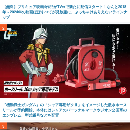
【無料】プリキュア映画4作品がTVerで新たに配信スタート！なんと2018
年～2024年の映画ほぼすべてが見放題に、ぶっちゃけありえないラインナ
ップ
2
『機動戦士ガンダム』の「シャア専用ザクⅡ」をイメージした散水ホース
リールが予約開始。本体にはシャアのパーソナルマークやジオン公国軍の
エンブレム、型式番号などを配置
3