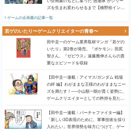
い企画書のもとに集った“愚連隊”がシリー
ズを生まれ変わらせるまで【橋野桂インタ
ビュー】
ゲームの企画書
の記事一覧
若ゲのいたり〜ゲームクリエイターの青春〜
田中圭一のゲーム業界取材マンガ『若ゲの
いたり』第2巻が発売。『ポケモン』田尻
智さん、『ゼビウス』遠藤雅伸さんらの貴
重なエピソードを収録
【田中圭一連載：アイマス/ガンダム 戦場
の絆 編】わがままな王様のわがままなニー
ズを満たす！──小山順一朗が貫く姿勢に、
ゲームクリエイターとしての矜持を見た
【若ゲのいたり最終回】
【田中圭一連載：バーチャファイター編】
「新しい3D表現のために、軍事技術を採り
入れたい」世界情勢を味方につけて、ゲー