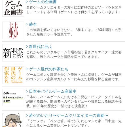
ゲームの企画書
名作ゲームクリエイターの方々に製作時のエピソードをお聞き
し、ヒットする企画（ゲーム）とは何か？を探っていきます。
赫本
この物語を解いてはいけない。『赫本』は、〈試験問題〉の形
をした短編ホラー小説集です。
新世代に訊く
これからのデジタルゲーム市場を担う若きクリエイター達の姿
を追い、彼らのルーツと情熱を探っていきます。
ゲーム世代の作家たち
ゲームに多大な影響を受けた作家さんに取材し、ゲームが日本
のコンテンツ産業やカルチャーに与えた影響を探る企画です。
日本モバイルゲーム産業史
日本のモバイルゲーム史における主要なトピック・タイトルを
網羅するほか、開発者へのインタビューや識者による解説を掲
載。約20年の歴史が一望できる決定版！
若ゲのいたり〜ゲームクリエイターの青春〜
『うつヌケ』『ペンと箸』等で知られるマンガ家・田中圭一先
生によるゲーム業界レポートマンガです。