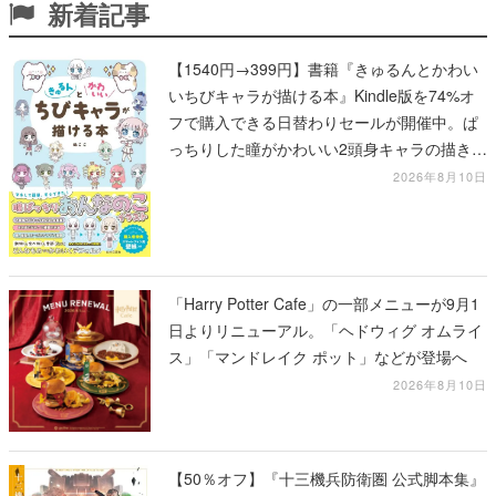
新着記事
【1540円→399円】書籍『きゅるんとかわい
いちびキャラが描ける本』Kindle版を74%オ
フで購入できる日替わりセールが開催中。ぱ
っちりした瞳がかわいい2頭身キャラの描き方
を学べる1冊
2026年8月10日
「Harry Potter Cafe」の一部メニューが9月1
日よりリニューアル。「ヘドウィグ オムライ
ス」「マンドレイク ポット」などが登場へ
2026年8月10日
【50％オフ】『十三機兵防衛圏 公式脚本集』