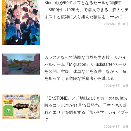
Kindle版が50％オフとなるセールが開催中、
「3850円→1925円」で購入できる。膨大なテ
キストと複雑に入り組んだ物語を、一挙に再
確認
2026年8月10日
カラスとなって過酷な自然を生き抜くサバイ
バルゲーム『Migration』がKickstarterページ
を公開。空腹、休息などを管理しながら、命
を狙ってくる危険な捕食者から逃れる
2026年8月10日
『Dr.STONE』と「地球の歩き方」の100億%
唆るコラボ本が11月19日発売。千空たちが訪
れたエリアを紹介する「旅×科学」ガイドブッ
ク
2026年8月10日