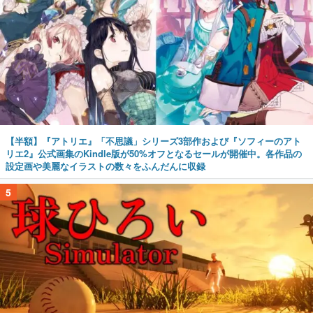
【半額】『アトリエ』「不思議」シリーズ3部作および『ソフィーのアト
リエ2』公式画集のKindle版が50%オフとなるセールが開催中。各作品の
設定画や美麗なイラストの数々をふんだんに収録
5