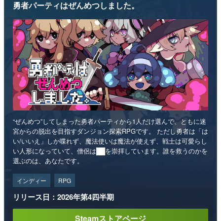
勇者パーティはぜんめつしました。
“ぜんめつ”してしまった勇者パーティから1人だけ選んで、ともに迷
宮からの脱出を目指すダンジョン探索RPGです。 ただし勇者は「は
い/いいえ」しか喋れず、魔法使いは魔法が使えず、戦士は可愛らし
い人形になっていて、僧侶は██を崇拝しています。誰を救うのかを
選ぶのは、あなたです。
インディー
RPG
リリース日：2026年第4四半期
Steamストアページ