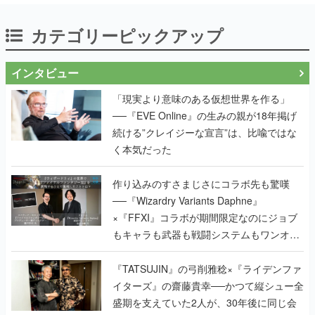
カテゴリーピックアップ
インタビュー
「現実より意味のある仮想世界を作る」
──『EVE Online』の生みの親が18年掲げ
続ける”クレイジーな宣言”は、比喩ではな
く本気だった
作り込みのすさまじさにコラボ先も驚嘆
──『Wizardry Variants Daphne』
×『FFXI』コラボが期間限定なのにジョブ
もキャラも武器も戦闘システムもワンオフ
で作り込まれた理由を両ディレクターに聞
く
『TATSUJIN』の弓削雅稔×『ライデンファ
イターズ』の齋藤貴幸──かつて縦シュー全
盛期を支えていた2人が、30年後に同じ会