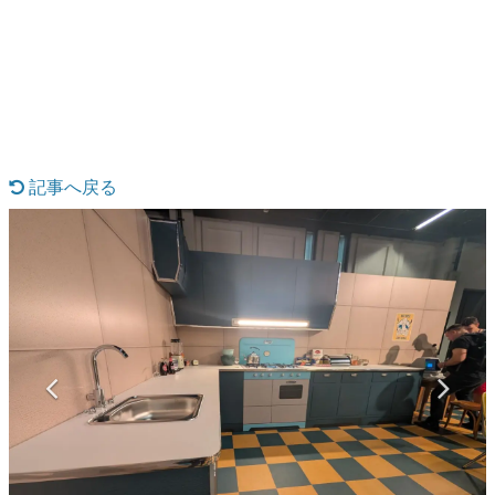
日本のコンテンツ産業やカルチャーに与えた影響を探る企
画です。
日本モバイルゲーム産業史
日本のモバイルゲーム史における主要なトピック・タイト
ルを網羅するほか、開発者へのインタビューや識者による
解説を掲載。約20年の歴史が一望できる決定版！
若ゲのいたり〜ゲームクリエイターの青春〜
『うつヌケ』『ペンと箸』等で知られるマンガ家・田中圭
記事へ戻る
一先生によるゲーム業界レポートマンガです。
なんでゲームは面白い？
ゲーム開発者・hamatsu氏がゲームの魅力を画面や操作の
具体的な形から解き明かしていく、硬派で骨太な評論連載
です。
ゲームが変えた日本語
「経験値」「裏技」「ラスボス」… ゲームにまつわる言葉
の起源や用法の変遷を、コンピューター文化史研究家・タ
イニーP氏が徹底調査。
カテゴリ
特集記事