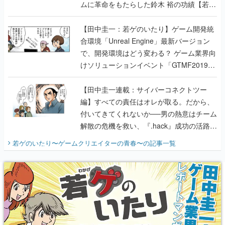
ムに革命をもたらした鈴木 裕の功績【若ゲ
のいたり】
【田中圭一：若ゲのいたり】ゲーム開発統
合環境「Unreal Engine」最新バージョン
で、開発環境はどう変わる？ ゲーム業界向
けソリューションイベント「GTMF2019」
に行って、より理解を深めよう【PR】
【田中圭一連載：サイバーコネクトツー
編】すべての責任はオレが取る。だから、
付いてきてくれないか──男の熱意はチーム
解散の危機を救い、『.hack』成功の活路を
開く。業界の快男児・松山 洋に流れる血は
若ゲのいたり〜ゲームクリエイターの青春〜
の記事一覧
『少年ジャンプ』色だった【若ゲのいた
り】