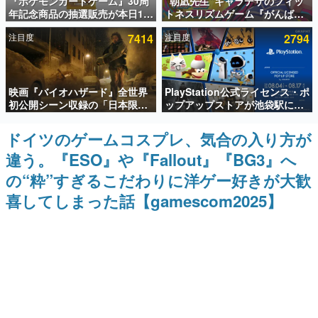
『ポケモンカードゲーム』30周
“朝凪先生”キャラデザのフィッ
年記念商品の抽選販売が本日12
トネスリズムゲーム『がんば
インタビュー
時より開始。拡張パック「30th
れ！チアリズム』Steamストア
注目度
7414
注目度
2794
CELEBRATION」のボックス
ページが公開。キャラクターの
連載・特集一覧
に、「プレミアムデッキセット
CVは陽向葵ゅかさん
エーフィ・ブラッキー」
「FUTURISTIC BOX」の計3商
殿堂入り記事
品
映画『バイオハザード』全世界
PlayStation公式ライセンス・ポ
SNS拡散数が数千以上！ ページビュー数万以上！ などな
ど。多くの人々に読まれた、電ファミ渾身の“殿堂入り”記
初公開シーン収録の「日本限
ップアップストアが池袋駅にて
事をまとめました。
定」予告映像が解禁。バイオの
期間限定で開催。夏のアパレル
日（8月10日）にあわせて、
や『ブラッドボーン』の新作ア
ドイツのゲームコスプレ、気合の入り方が
ゲームの企画書
「ラクーンシティ総合病院」へ
イテムが登場
名作ゲームクリエイターの方々に製作時のエピソードをお
違う。『ESO』や『Fallout』『BG3』へ
行く配達人の姿が披露
聞きし、ヒットする企画（ゲーム）とは何か？を探ってい
きます。
の“粋”すぎるこだわりに洋ゲー好きが大歓
赫本
喜してしまった話【gamescom2025】
この物語を解いてはいけない。『赫本』は、〈試験問題〉
の形をした短編ホラー小説集です。
新世代に訊く
これからのデジタルゲーム市場を担う若きクリエイター達
の姿を追い、彼らのルーツと情熱を探っていきます。
ゲーム世代の作家たち
ゲームに多大な影響を受けた作家さんに取材し、ゲームが