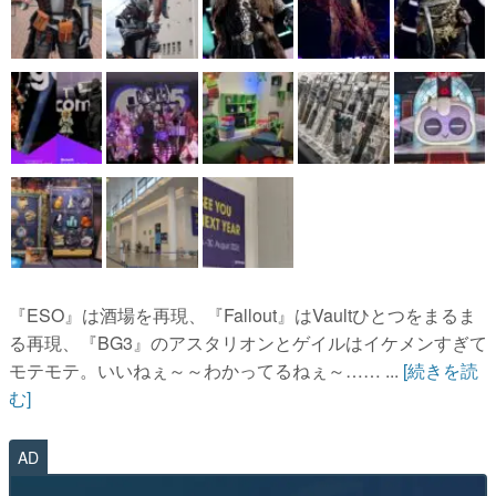
『ESO』は酒場を再現、『Fallout』はVaultひとつをまるま
る再現、『BG3』のアスタリオンとゲイルはイケメンすぎて
モテモテ。いいねぇ～～わかってるねぇ～…… ...
[続きを読
む]
AD