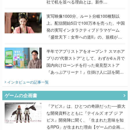
社で机を並べる理由とは。新作
『TATSUJIN EXTREME』で初タッグを組
んだレジェンド2人に訊く開発秘話
実写映像1000分、ルート分岐100種類以
上。配信開始5日で100万本を売った、中国
発の実写インタラクティブドラマゲーム
『盛世天下：女帝への道II』の、規模が違
うこだわりをプロデューサーに聞いた
半年でアプリストアをオープン？ スマホア
プリの“代替ストア”として、わずか6ヵ月で
国内向けローンチを行った発見型ストア
『あっぷアリーナ！』仕掛け人に話を聞い
てみた
インタビュー
の記事一覧
ゲームの企画書
『アビス』は、ひとつの奇跡だった──膨大
な開発資料とともに『テイルズ オブ ジ ア
ビス』開発陣に聞く、「生まれた意味を知
るRPG」が生まれた理由【ゲームの企画