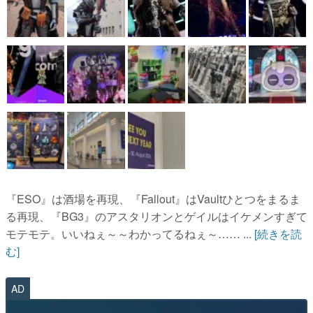
『ESO』は酒場を再現、『Fallout』はVaultひとつをまるま
る再現、『BG3』のアスタリオンとゲイルはイケメンすぎて
モテモテ。いいねぇ～～わかってるねぇ～…… ...
[続きを読
む]
AD