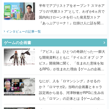
半年でアプリストアをオープン？ スマホア
プリの“代替ストア”として、わずか6ヵ月で
国内向けローンチを行った発見型ストア
『あっぷアリーナ！』仕掛け人に話を聞い
てみた
インタビュー
の記事一覧
ゲームの企画書
『アビス』は、ひとつの奇跡だった──膨大
な開発資料とともに『テイルズ オブ ジ ア
ビス』開発陣に聞く、「生まれた意味を知
るRPG」が生まれた理由【ゲームの企画
書】
なにが、人を「ロマンシング」させるの
か？『ロマサガ2』当時の企画書とキャラ
設定画から迫る、河津秋敏がRPGに生み出
した「ロマン」の正体とは【ゲームの企画
書】