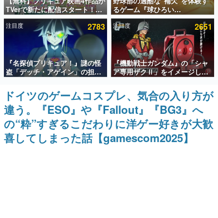
【無料】プリキュア映画4作品が
野球部の過酷な“補欠”を体験す
TVerで新たに配信スタート！な
るゲーム『球ひろい
インタビュー
んと2018年～2024年の映画ほぼ
Simulator』が「1件」のウィッ
注目度
2783
注目度
2651
すべてが見放題に、ぶっちゃけ
シュリストをもとにチェコ語に
連載・特集一覧
ありえないラインナップ
対応しSNSで話題に。『キング
ダム・カム』開発元やチェコの
プロ野球選手から称賛の声
殿堂入り記事
『名探偵プリキュア！』謎の怪
『機動戦士ガンダム』の「シャ
SNS拡散数が数千以上！ ページビュー数万以上！ などな
ど。多くの人々に読まれた、電ファミ渾身の“殿堂入り”記
盗「デッチ・アゲイン」の担当
ア専用ザクⅡ」をイメージした
事をまとめました。
キャストは天﨑滉平さんと判
散水ホースリールが予約開始。
明。『Re:ゼロから始める異世
本体にはシャアのパーソナルマ
ドイツのゲームコスプレ、気合の入り方が
ゲームの企画書
界生活』オットー役、『ヒプノ
ークやジオン公国軍のエンブレ
名作ゲームクリエイターの方々に製作時のエピソードをお
違う。『ESO』や『Fallout』『BG3』へ
シスマイク』山田三郎役など
ム、型式番号などを配置
聞きし、ヒットする企画（ゲーム）とは何か？を探ってい
きます。
の“粋”すぎるこだわりに洋ゲー好きが大歓
赫本
喜してしまった話【gamescom2025】
この物語を解いてはいけない。『赫本』は、〈試験問題〉
の形をした短編ホラー小説集です。
新世代に訊く
これからのデジタルゲーム市場を担う若きクリエイター達
の姿を追い、彼らのルーツと情熱を探っていきます。
ゲーム世代の作家たち
ゲームに多大な影響を受けた作家さんに取材し、ゲームが