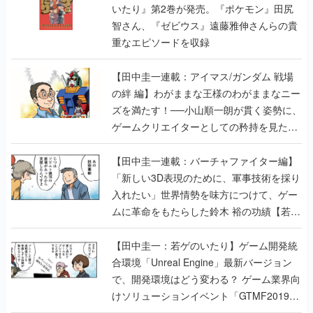
いたり』第2巻が発売。『ポケモン』田尻
智さん、『ゼビウス』遠藤雅伸さんらの貴
重なエピソードを収録
【田中圭一連載：アイマス/ガンダム 戦場
の絆 編】わがままな王様のわがままなニー
ズを満たす！──小山順一朗が貫く姿勢に、
ゲームクリエイターとしての矜持を見た
【若ゲのいたり最終回】
【田中圭一連載：バーチャファイター編】
「新しい3D表現のために、軍事技術を採り
入れたい」世界情勢を味方につけて、ゲー
ムに革命をもたらした鈴木 裕の功績【若ゲ
のいたり】
【田中圭一：若ゲのいたり】ゲーム開発統
合環境「Unreal Engine」最新バージョン
で、開発環境はどう変わる？ ゲーム業界向
けソリューションイベント「GTMF2019」
に行って、より理解を深めよう【PR】