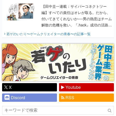
【田中圭一連載：サイバーコネクトツー
編】すべての責任はオレが取る。だから、
付いてきてくれないか──男の熱意はチーム
解散の危機を救い、『.hack』成功の活路を
開く。業界の快男児・松山 洋に流れる血は
若ゲのいたり〜ゲームクリエイターの青春〜
の記事一覧
『少年ジャンプ』色だった【若ゲのいた
り】
X
Youtube
Discord
RSS