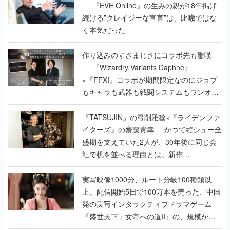
──『EVE Online』の生みの親が18年掲げ
続ける”クレイジーな宣言”は、比喩ではな
く本気だった
作り込みのすさまじさにコラボ先も驚嘆
──『Wizardry Variants Daphne』
×『FFXI』コラボが期間限定なのにジョブ
もキャラも武器も戦闘システムもワンオフ
で作り込まれた理由を両ディレクターに聞
く
『TATSUJIN』の弓削雅稔×『ライデンファ
イターズ』の齋藤貴幸──かつて縦シュー全
盛期を支えていた2人が、30年後に同じ会
社で机を並べる理由とは。新作
『TATSUJIN EXTREME』で初タッグを組
んだレジェンド2人に訊く開発秘話
実写映像1000分、ルート分岐100種類以
上。配信開始5日で100万本を売った、中国
発の実写インタラクティブドラマゲーム
『盛世天下：女帝への道II』の、規模が違
うこだわりをプロデューサーに聞いた