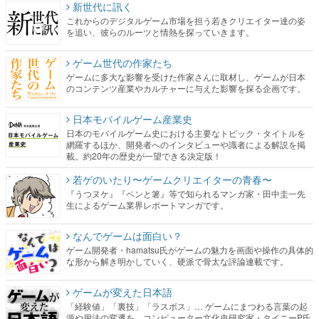
新世代に訊く
これからのデジタルゲーム市場を担う若きクリエイター達の姿
を追い、彼らのルーツと情熱を探っていきます。
ゲーム世代の作家たち
ゲームに多大な影響を受けた作家さんに取材し、ゲームが日本
のコンテンツ産業やカルチャーに与えた影響を探る企画です。
日本モバイルゲーム産業史
日本のモバイルゲーム史における主要なトピック・タイトルを
網羅するほか、開発者へのインタビューや識者による解説を掲
載。約20年の歴史が一望できる決定版！
若ゲのいたり〜ゲームクリエイターの青春〜
『うつヌケ』『ペンと箸』等で知られるマンガ家・田中圭一先
生によるゲーム業界レポートマンガです。
なんでゲームは面白い？
ゲーム開発者・hamatsu氏がゲームの魅力を画面や操作の具体的
な形から解き明かしていく、硬派で骨太な評論連載です。
ゲームが変えた日本語
「経験値」「裏技」「ラスボス」… ゲームにまつわる言葉の起
源や用法の変遷を、コンピューター文化史研究家・タイニーP氏