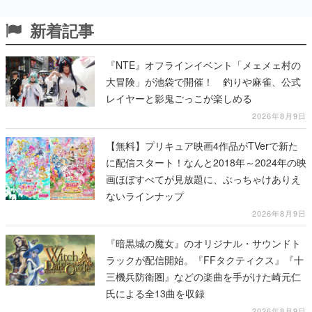
新着記事
『NTE』オフラインイベント「メェメェ村の
大冒険」が池袋で開催！ 釣りや麻雀、公式
レイヤーと影鬼ごっこが楽しめる
2026年8月9日
【無料】プリキュア映画4作品がTVerで新た
に配信スタート！なんと2018年～2024年の映
画ほぼすべてが見放題に、ぶっちゃけありえ
ないラインナップ
2026年8月9日
『暗黒城の魔女』のオリジナル・サウンドト
ラックが配信開始。『FFタクティクス』『十
三機兵防衛圏』などの楽曲を手がけた崎元仁
氏による全13曲を収録
2026年8月9日