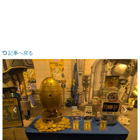
日本のコンテンツ産業やカルチャーに与えた影響を探る企
画です。
日本モバイルゲーム産業史
日本のモバイルゲーム史における主要なトピック・タイト
ルを網羅するほか、開発者へのインタビューや識者による
解説を掲載。約20年の歴史が一望できる決定版！
若ゲのいたり〜ゲームクリエイターの青春〜
『うつヌケ』『ペンと箸』等で知られるマンガ家・田中圭
記事へ戻る
一先生によるゲーム業界レポートマンガです。
なんでゲームは面白い？
ゲーム開発者・hamatsu氏がゲームの魅力を画面や操作の
具体的な形から解き明かしていく、硬派で骨太な評論連載
です。
ゲームが変えた日本語
「経験値」「裏技」「ラスボス」… ゲームにまつわる言葉
の起源や用法の変遷を、コンピューター文化史研究家・タ
イニーP氏が徹底調査。
カテゴリ
特集記事