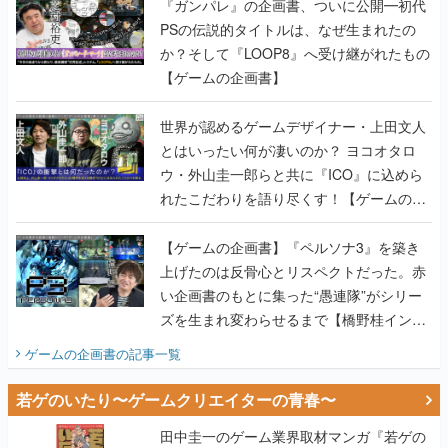
『ガンパレ』の企画書、ついに公開━初代
PSの伝説的タイトルは、なぜ生まれたの
か？そして『LOOP8』へ受け継がれたもの
【ゲームの企画書】
世界が認めるゲームデザイナー・上田文人
とはいったい何が凄いのか？ ヨコオタロ
ウ・外山圭一郎らと共に『ICO』に込めら
れたこだわりを語り尽くす！【ゲームの企
画書】
【ゲームの企画書】『ペルソナ3』を築き
上げたのは反骨心とリスペクトだった。赤
い企画書のもとに集った“愚連隊”がシリー
ズを生まれ変わらせるまで【橋野桂インタ
ビュー】
ゲームの企画書
の記事一覧
若ゲのいたり〜ゲームクリエイターの青春〜
田中圭一のゲーム業界取材マンガ『若ゲの