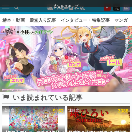
広告をスキップ
赫本
動画
殿堂入り記事
インタビュー
特集記事
マンガ
いま読まれている記事
ピックアップ
注目度
9163
注目度
3388
電ファミのいま読まれている記事ランキング
アプリセール情報