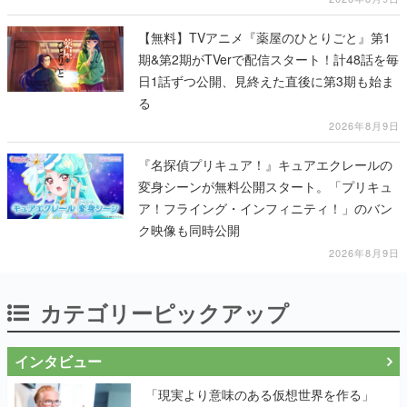
【無料】TVアニメ『薬屋のひとりごと』第1
期&第2期がTVerで配信スタート！計48話を毎
日1話ずつ公開、見終えた直後に第3期も始ま
る
2026年8月9日
『名探偵プリキュア！』キュアエクレールの
変身シーンが無料公開スタート。「プリキュ
ア！フライング・インフィニティ！」のバン
ク映像も同時公開
2026年8月9日
カテゴリーピックアップ
インタビュー
「現実より意味のある仮想世界を作る」