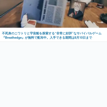
不死身のニワトリと宇宙船を探索する“非常に好評”なサバイバルゲーム
『Breathedge』が無料で配布中。入手できる期間は8月10日まで