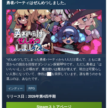
勇者パーティはぜんめつしました。
“ぜんめつ”してしまった勇者パーティから1人だけ選んで、ともに迷
宮からの脱出を目指すダンジョン探索RPGです。 ただし勇者は「は
い/いいえ」しか喋れず、魔法使いは魔法が使えず、戦士は可愛らし
い人形になっていて、僧侶は██を崇拝しています。誰を救うのかを
選ぶのは、あなたです。
インディー
RPG
リリース日：2026年第4四半期
Steamストアページ