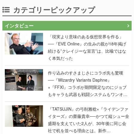
カテゴリーピックアップ
インタビュー
「現実より意味のある仮想世界を作る」
──『EVE Online』の生みの親が18年掲げ
続ける”クレイジーな宣言”は、比喩ではな
く本気だった
作り込みのすさまじさにコラボ先も驚嘆
──『Wizardry Variants Daphne』
×『FFXI』コラボが期間限定なのにジョブ
もキャラも武器も戦闘システムもワンオフ
で作り込まれた理由を両ディレクターに聞
く
『TATSUJIN』の弓削雅稔×『ライデンファ
イターズ』の齋藤貴幸──かつて縦シュー全
盛期を支えていた2人が、30年後に同じ会
社で机を並べる理由とは。新作