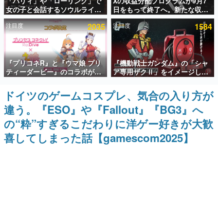
「パリィ」や「ローリング」で
Xの収益分配プログラムが9月7
女の子と会話するソウルライク
日をもって終了へ。新たな収益
インタビュー
恋愛ゲーム『小早川さんはソウ
化制度「Original Content
注目度
2035
注目度
1584
ルライク』無料公開。返事に失
Rewards Program」を発表
連載・特集一覧
敗すると「YOU DIED」
殿堂入り記事
『プリコネR』と『ウマ娘 プリ
『機動戦士ガンダム』の「シャ
SNS拡散数が数千以上！ ページビュー数万以上！ などな
ど。多くの人々に読まれた、電ファミ渾身の“殿堂入り”記
ティーダービー』のコラボが決
ア専用ザクⅡ」をイメージした
事をまとめました。
定！“最大170連無料”の8.5周年
散水ホースリールが予約開始。
キャンペーンなども発表
本体にはシャアのパーソナルマ
ドイツのゲームコスプレ、気合の入り方が
ゲームの企画書
ークやジオン公国軍のエンブレ
名作ゲームクリエイターの方々に製作時のエピソードをお
違う。『ESO』や『Fallout』『BG3』へ
ム、型式番号などを配置
聞きし、ヒットする企画（ゲーム）とは何か？を探ってい
きます。
の“粋”すぎるこだわりに洋ゲー好きが大歓
赫本
喜してしまった話【gamescom2025】
この物語を解いてはいけない。『赫本』は、〈試験問題〉
の形をした短編ホラー小説集です。
新世代に訊く
これからのデジタルゲーム市場を担う若きクリエイター達
の姿を追い、彼らのルーツと情熱を探っていきます。
ゲーム世代の作家たち
ゲームに多大な影響を受けた作家さんに取材し、ゲームが