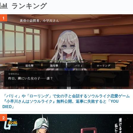
ランキング
1
「パリィ」や「ローリング」で女の子と会話するソウルライク恋愛ゲーム
『小早川さんはソウルライク』無料公開。返事に失敗すると「YOU
DIED」
2