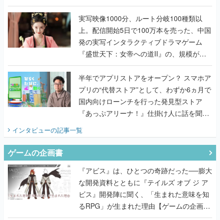
『TATSUJIN EXTREME』で初タッグを組
んだレジェンド2人に訊く開発秘話
実写映像1000分、ルート分岐100種類以
上。配信開始5日で100万本を売った、中国
発の実写インタラクティブドラマゲーム
『盛世天下：女帝への道II』の、規模が違
うこだわりをプロデューサーに聞いた
半年でアプリストアをオープン？ スマホア
プリの“代替ストア”として、わずか6ヵ月で
国内向けローンチを行った発見型ストア
『あっぷアリーナ！』仕掛け人に話を聞い
てみた
インタビュー
の記事一覧
ゲームの企画書
『アビス』は、ひとつの奇跡だった──膨大
な開発資料とともに『テイルズ オブ ジ ア
ビス』開発陣に聞く、「生まれた意味を知
るRPG」が生まれた理由【ゲームの企画
書】