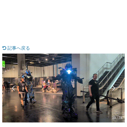
日本のコンテンツ産業やカルチャーに与えた影響を探る企
画です。
日本モバイルゲーム産業史
日本のモバイルゲーム史における主要なトピック・タイト
ルを網羅するほか、開発者へのインタビューや識者による
解説を掲載。約20年の歴史が一望できる決定版！
若ゲのいたり〜ゲームクリエイターの青春〜
『うつヌケ』『ペンと箸』等で知られるマンガ家・田中圭
記事へ戻る
一先生によるゲーム業界レポートマンガです。
なんでゲームは面白い？
ゲーム開発者・hamatsu氏がゲームの魅力を画面や操作の
具体的な形から解き明かしていく、硬派で骨太な評論連載
です。
ゲームが変えた日本語
「経験値」「裏技」「ラスボス」… ゲームにまつわる言葉
の起源や用法の変遷を、コンピューター文化史研究家・タ
イニーP氏が徹底調査。
カテゴリ
39 / 78
特集記事