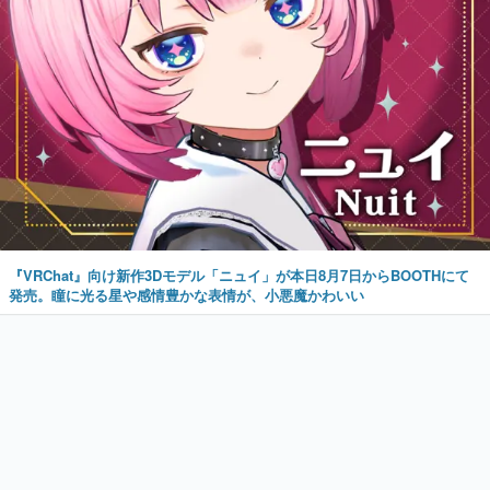
『VRChat』向け新作3Dモデル「ニュイ」が本日8月7日からBOOTHにて
発売。瞳に光る星や感情豊かな表情が、小悪魔かわいい