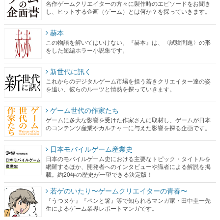
名作ゲームクリエイターの方々に製作時のエピソードをお聞き
し、ヒットする企画（ゲーム）とは何か？を探っていきます。
赫本
この物語を解いてはいけない。『赫本』は、〈試験問題〉の形
をした短編ホラー小説集です。
新世代に訊く
これからのデジタルゲーム市場を担う若きクリエイター達の姿
を追い、彼らのルーツと情熱を探っていきます。
ゲーム世代の作家たち
ゲームに多大な影響を受けた作家さんに取材し、ゲームが日本
のコンテンツ産業やカルチャーに与えた影響を探る企画です。
日本モバイルゲーム産業史
日本のモバイルゲーム史における主要なトピック・タイトルを
網羅するほか、開発者へのインタビューや識者による解説を掲
載。約20年の歴史が一望できる決定版！
若ゲのいたり〜ゲームクリエイターの青春〜
『うつヌケ』『ペンと箸』等で知られるマンガ家・田中圭一先
生によるゲーム業界レポートマンガです。