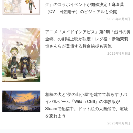
グ』のコラボイベントが開催決定！麻倉葉
（CV：日笠陽子）のビジュアルも公開
2026年8月8日
アニメ『メイドインアビス』第2期「烈日の黄
金郷」の劇場上映が決定！レグ役・伊瀬茉莉
也さんらが登壇する舞台挨拶も実施
2026年8月8日
相棒の犬と“夢の山小屋”を建てて暮らすサバ
イバルゲーム『Wild n Chill』の体験版が
Steamで配信中。ドット絵の大自然で、喧騒
を忘れよう
2026年8月8日