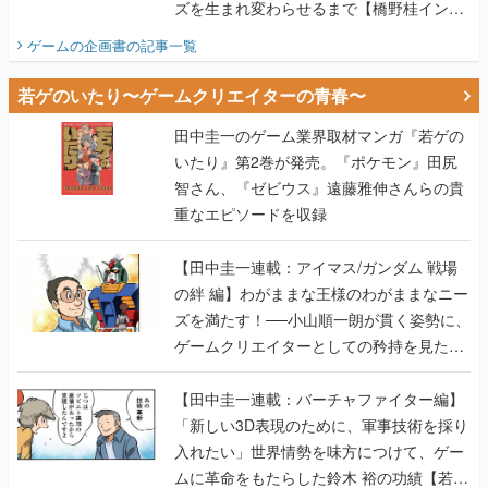
ズを生まれ変わらせるまで【橋野桂インタ
ビュー】
ゲームの企画書
の記事一覧
若ゲのいたり〜ゲームクリエイターの青春〜
田中圭一のゲーム業界取材マンガ『若ゲの
いたり』第2巻が発売。『ポケモン』田尻
智さん、『ゼビウス』遠藤雅伸さんらの貴
重なエピソードを収録
【田中圭一連載：アイマス/ガンダム 戦場
の絆 編】わがままな王様のわがままなニー
ズを満たす！──小山順一朗が貫く姿勢に、
ゲームクリエイターとしての矜持を見た
【若ゲのいたり最終回】
【田中圭一連載：バーチャファイター編】
「新しい3D表現のために、軍事技術を採り
入れたい」世界情勢を味方につけて、ゲー
ムに革命をもたらした鈴木 裕の功績【若ゲ