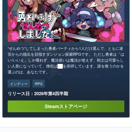
“ぜんめつ”してしまった勇者パーティから1人だけ選んで、ともに迷
宮からの脱出を目指すダンジョン探索RPGです。 ただし勇者は「は
い/いいえ」しか喋れず、魔法使いは魔法が使えず、戦士は可愛らし
い人形になっていて、僧侶は██を崇拝しています。誰を救うのかを
選ぶのは、あなたです。
インディー
RPG
リリース日：2026年第4四半期
Steamストアページ