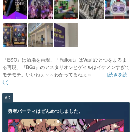
『ESO』は酒場を再現、『Fallout』はVaultひとつをまるま
る再現、『BG3』のアスタリオンとゲイルはイケメンすぎて
モテモテ。いいねぇ～～わかってるねぇ～…… ...
[続きを読
む]
AD
勇者パーティはぜんめつしました。