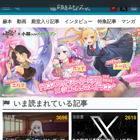
広告をスキップ
赫本
動画
殿堂入り記事
インタビュー
特集記事
マンガ
いま読まれている記事
ピックアップ
注目度
3696
注目度
2618
電ファミのいま読まれている記事ランキング
アプリセール情報