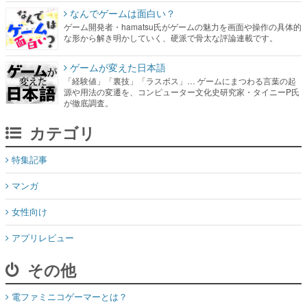
なんでゲームは面白い？
ゲーム開発者・hamatsu氏がゲームの魅力を画面や操作の具体的
な形から解き明かしていく、硬派で骨太な評論連載です。
ゲームが変えた日本語
「経験値」「裏技」「ラスボス」… ゲームにまつわる言葉の起
源や用法の変遷を、コンピューター文化史研究家・タイニーP氏
が徹底調査。
カテゴリ
特集記事
マンガ
女性向け
アプリレビュー
その他
電ファミニコゲーマーとは？