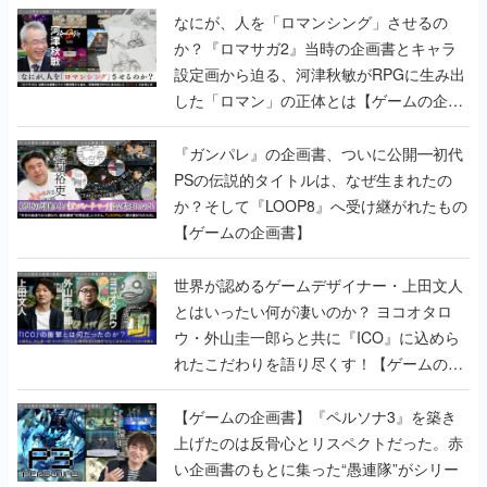
なにが、人を「ロマンシング」させるの
か？『ロマサガ2』当時の企画書とキャラ
設定画から迫る、河津秋敏がRPGに生み出
した「ロマン」の正体とは【ゲームの企画
書】
『ガンパレ』の企画書、ついに公開━初代
PSの伝説的タイトルは、なぜ生まれたの
か？そして『LOOP8』へ受け継がれたもの
【ゲームの企画書】
世界が認めるゲームデザイナー・上田文人
とはいったい何が凄いのか？ ヨコオタロ
ウ・外山圭一郎らと共に『ICO』に込めら
れたこだわりを語り尽くす！【ゲームの企
画書】
【ゲームの企画書】『ペルソナ3』を築き
上げたのは反骨心とリスペクトだった。赤
い企画書のもとに集った“愚連隊”がシリー