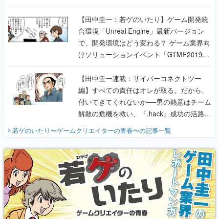
のいたり】
【田中圭一：若ゲのいたり】ゲーム開発統
合環境「Unreal Engine」最新バージョン
で、開発環境はどう変わる？ ゲーム業界向
けソリューションイベント「GTMF2019」
に行って、より理解を深めよう【PR】
【田中圭一連載：サイバーコネクトツー
編】すべての責任はオレが取る。だから、
付いてきてくれないか──男の熱意はチーム
解散の危機を救い、『.hack』成功の活路を
開く。業界の快男児・松山 洋に流れる血は
若ゲのいたり〜ゲームクリエイターの青春〜
の記事一覧
『少年ジャンプ』色だった【若ゲのいた
り】