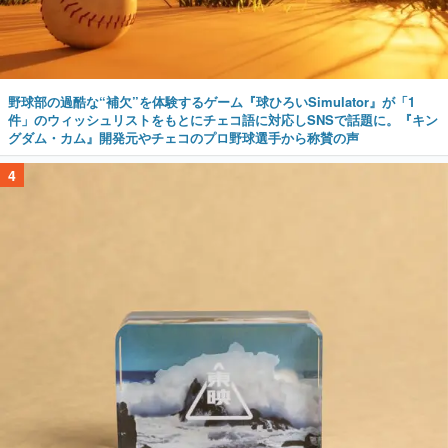
野球部の過酷な“補欠”を体験するゲーム『球ひろいSimulator』が「1
件」のウィッシュリストをもとにチェコ語に対応しSNSで話題に。『キン
グダム・カム』開発元やチェコのプロ野球選手から称賛の声
4