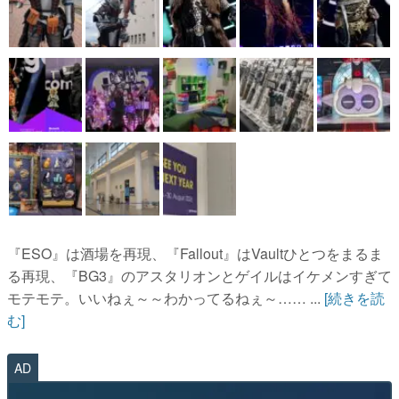
『ESO』は酒場を再現、『Fallout』はVaultひとつをまるま
る再現、『BG3』のアスタリオンとゲイルはイケメンすぎて
モテモテ。いいねぇ～～わかってるねぇ～…… ...
[続きを読
む]
AD