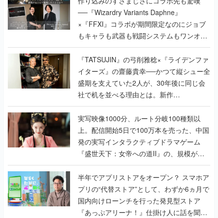
作り込みのすさまじさにコラボ先も驚嘆
──『Wizardry Variants Daphne』
×『FFXI』コラボが期間限定なのにジョブ
もキャラも武器も戦闘システムもワンオフ
で作り込まれた理由を両ディレクターに聞
く
『TATSUJIN』の弓削雅稔×『ライデンファ
イターズ』の齋藤貴幸──かつて縦シュー全
盛期を支えていた2人が、30年後に同じ会
社で机を並べる理由とは。新作
『TATSUJIN EXTREME』で初タッグを組
んだレジェンド2人に訊く開発秘話
実写映像1000分、ルート分岐100種類以
上。配信開始5日で100万本を売った、中国
発の実写インタラクティブドラマゲーム
『盛世天下：女帝への道II』の、規模が違
うこだわりをプロデューサーに聞いた
半年でアプリストアをオープン？ スマホア
プリの“代替ストア”として、わずか6ヵ月で
国内向けローンチを行った発見型ストア
『あっぷアリーナ！』仕掛け人に話を聞い