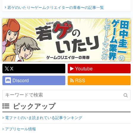
開く。業界の快男児・松山 洋に流れる血は
若ゲのいたり〜ゲームクリエイターの青春〜
の記事一覧
『少年ジャンプ』色だった【若ゲのいた
り】
X
Youtube
Discord
RSS
ピックアップ
電ファミのいま読まれている記事ランキング
アプリセール情報