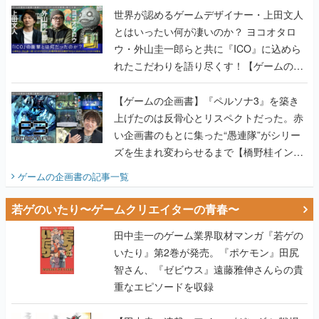
世界が認めるゲームデザイナー・上田文人
とはいったい何が凄いのか？ ヨコオタロ
ウ・外山圭一郎らと共に『ICO』に込めら
れたこだわりを語り尽くす！【ゲームの企
画書】
【ゲームの企画書】『ペルソナ3』を築き
上げたのは反骨心とリスペクトだった。赤
い企画書のもとに集った“愚連隊”がシリー
ズを生まれ変わらせるまで【橋野桂インタ
ビュー】
ゲームの企画書
の記事一覧
若ゲのいたり〜ゲームクリエイターの青春〜
田中圭一のゲーム業界取材マンガ『若ゲの
いたり』第2巻が発売。『ポケモン』田尻
智さん、『ゼビウス』遠藤雅伸さんらの貴
重なエピソードを収録