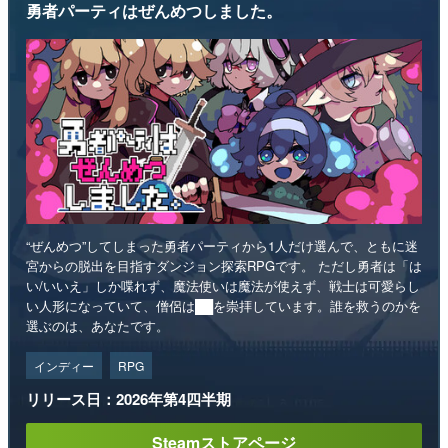
勇者パーティはぜんめつしました。
“ぜんめつ”してしまった勇者パーティから1人だけ選んで、ともに迷
宮からの脱出を目指すダンジョン探索RPGです。 ただし勇者は「は
い/いいえ」しか喋れず、魔法使いは魔法が使えず、戦士は可愛らし
い人形になっていて、僧侶は██を崇拝しています。誰を救うのかを
選ぶのは、あなたです。
インディー
RPG
リリース日：2026年第4四半期
Steamストアページ