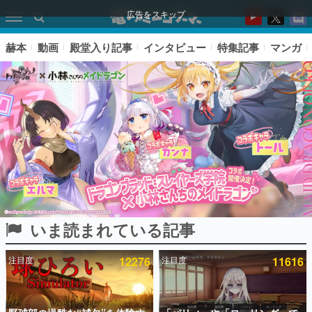
広告をスキップ
赫本
動画
殿堂入り記事
インタビュー
特集記事
マンガ
いま読まれている記事
ピックアップ
注目度
12276
注目度
11616
電ファミのいま読まれている記事ランキング
アプリセール情報