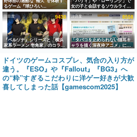
野球部の過酷な“補欠”を体験す
「パリィ」や「ローリング」で
るゲーム『球ひろい
女の子と会話するソウルライク
インタビュー
Simulator』が「1件」のウィッ
恋愛ゲーム『小早川さんはソウ
注目度
9438
注目度
8558
シュリストをもとにチェコ語に
ルライク』無料公開。返事に失
連載・特集一覧
対応しSNSで話題に。『キング
敗すると「YOU DIED」
ダム・カム』開発元やチェコの
プロ野球選手から称賛の声
殿堂入り記事
『ペルソナ』シリーズと「横浜
「タバコを止められない猫耳キ
SNS拡散数が数千以上！ ページビュー数万以上！ などな
ど。多くの人々に読まれた、電ファミ渾身の“殿堂入り”記
家系ラーメン 壱角家」のコラボ
ャラを描く深夜枠アニメ」に視
事をまとめました。
が8月21日から開催。”はがく
聴者の一部から批判意見。違法
れ”風とんこつラーメンや、おい
薬物の使用と思しき描写も含め
ドイツのゲームコスプレ、気合の入り方が
ゲームの企画書
しく食べられるカレーラーメン
て、BPOが議論を交わす
名作ゲームクリエイターの方々に製作時のエピソードをお
違う。『ESO』や『Fallout』『BG3』へ
がラインナップ
聞きし、ヒットする企画（ゲーム）とは何か？を探ってい
きます。
の“粋”すぎるこだわりに洋ゲー好きが大歓
赫本
喜してしまった話【gamescom2025】
この物語を解いてはいけない。『赫本』は、〈試験問題〉
の形をした短編ホラー小説集です。
新世代に訊く
これからのデジタルゲーム市場を担う若きクリエイター達
の姿を追い、彼らのルーツと情熱を探っていきます。
ゲーム世代の作家たち
ゲームに多大な影響を受けた作家さんに取材し、ゲームが