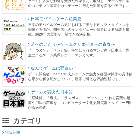
ゲームに多大な影響を受けた作家さんに取材し、ゲームが日本
のコンテンツ産業やカルチャーに与えた影響を探る企画です。
日本モバイルゲーム産業史
日本のモバイルゲーム史における主要なトピック・タイトルを
網羅するほか、開発者へのインタビューや識者による解説を掲
載。約20年の歴史が一望できる決定版！
若ゲのいたり〜ゲームクリエイターの青春〜
『うつヌケ』『ペンと箸』等で知られるマンガ家・田中圭一先
生によるゲーム業界レポートマンガです。
なんでゲームは面白い？
ゲーム開発者・hamatsu氏がゲームの魅力を画面や操作の具体的
な形から解き明かしていく、硬派で骨太な評論連載です。
ゲームが変えた日本語
「経験値」「裏技」「ラスボス」… ゲームにまつわる言葉の起
源や用法の変遷を、コンピューター文化史研究家・タイニーP氏
が徹底調査。
カテゴリ
特集記事