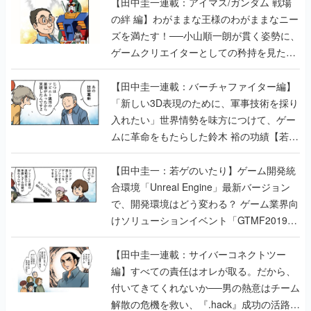
【田中圭一連載：アイマス/ガンダム 戦場
の絆 編】わがままな王様のわがままなニー
ズを満たす！──小山順一朗が貫く姿勢に、
ゲームクリエイターとしての矜持を見た
【若ゲのいたり最終回】
【田中圭一連載：バーチャファイター編】
「新しい3D表現のために、軍事技術を採り
入れたい」世界情勢を味方につけて、ゲー
ムに革命をもたらした鈴木 裕の功績【若ゲ
のいたり】
【田中圭一：若ゲのいたり】ゲーム開発統
合環境「Unreal Engine」最新バージョン
で、開発環境はどう変わる？ ゲーム業界向
けソリューションイベント「GTMF2019」
に行って、より理解を深めよう【PR】
【田中圭一連載：サイバーコネクトツー
編】すべての責任はオレが取る。だから、
付いてきてくれないか──男の熱意はチーム
解散の危機を救い、『.hack』成功の活路を