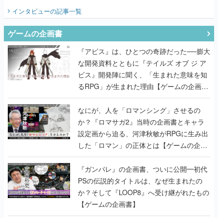
てみた
インタビュー
の記事一覧
ゲームの企画書
『アビス』は、ひとつの奇跡だった──膨大
な開発資料とともに『テイルズ オブ ジ ア
ビス』開発陣に聞く、「生まれた意味を知
るRPG」が生まれた理由【ゲームの企画
書】
なにが、人を「ロマンシング」させるの
か？『ロマサガ2』当時の企画書とキャラ
設定画から迫る、河津秋敏がRPGに生み出
した「ロマン」の正体とは【ゲームの企画
書】
『ガンパレ』の企画書、ついに公開━初代
PSの伝説的タイトルは、なぜ生まれたの
か？そして『LOOP8』へ受け継がれたもの
【ゲームの企画書】