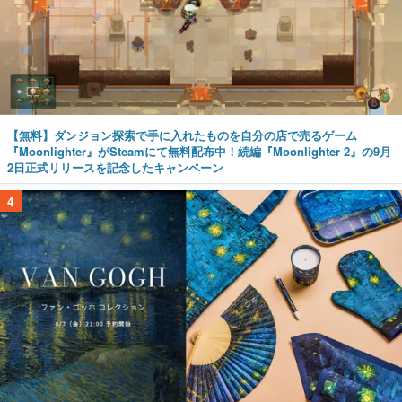
【無料】ダンジョン探索で手に入れたものを自分の店で売るゲーム
『Moonlighter』がSteamにて無料配布中！続編『Moonlighter 2』の9月
2日正式リリースを記念したキャンペーン
4