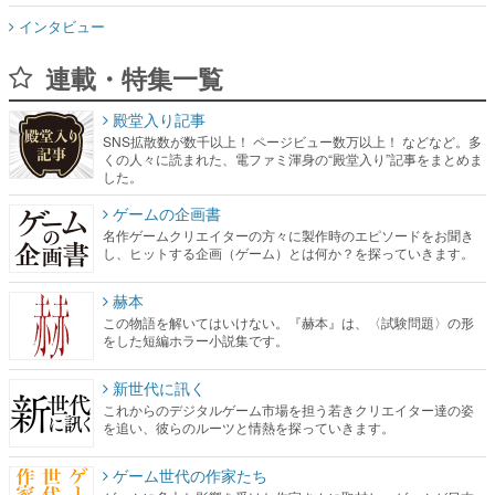
インタビュー
連載・特集一覧
殿堂入り記事
SNS拡散数が数千以上！ ページビュー数万以上！ などなど。多
くの人々に読まれた、電ファミ渾身の“殿堂入り”記事をまとめま
した。
ゲームの企画書
名作ゲームクリエイターの方々に製作時のエピソードをお聞き
し、ヒットする企画（ゲーム）とは何か？を探っていきます。
赫本
この物語を解いてはいけない。『赫本』は、〈試験問題〉の形
をした短編ホラー小説集です。
新世代に訊く
これからのデジタルゲーム市場を担う若きクリエイター達の姿
を追い、彼らのルーツと情熱を探っていきます。
ゲーム世代の作家たち