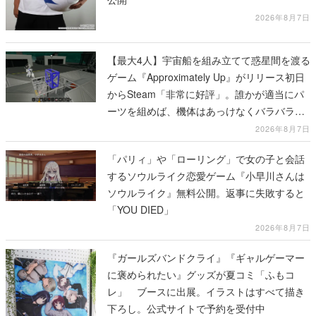
2026年8月7日
【最大4人】宇宙船を組み立てて惑星間を渡る
ゲーム『Approximately Up』がリリース初日
からSteam「非常に好評」。誰かが適当にパ
ーツを組めば、機体はあっけなくバラバラに
大破
2026年8月7日
「パリィ」や「ローリング」で女の子と会話
するソウルライク恋愛ゲーム『小早川さんは
ソウルライク』無料公開。返事に失敗すると
「YOU DIED」
2026年8月7日
『ガールズバンドクライ』『ギャルゲーマー
に褒められたい』グッズが夏コミ「ふもコ
レ」 ブースに出展。イラストはすべて描き
下ろし。公式サイトで予約を受付中