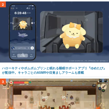
2
ハローキティやポムポムプリンと眠れる睡眠サポートアプリ『ゆめたび』
が配信中。キャラごとのASMRや目覚ましアラームも搭載
3