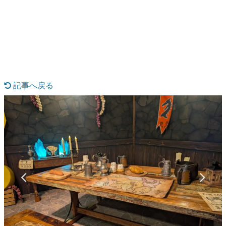
日本のコンテンツ産業やカルチャーに与えた影響を探る企
画です。
日本モバイルゲーム産業史
日本のモバイルゲーム史における主要なトピック・タイト
ルを網羅するほか、開発者へのインタビューや識者による
解説を掲載。約20年の歴史が一望できる決定版！
若ゲのいたり〜ゲームクリエイターの青春〜
『うつヌケ』『ペンと箸』等で知られるマンガ家・田中圭
記事へ戻る
一先生によるゲーム業界レポートマンガです。
なんでゲームは面白い？
ゲーム開発者・hamatsu氏がゲームの魅力を画面や操作の
具体的な形から解き明かしていく、硬派で骨太な評論連載
です。
ゲームが変えた日本語
「経験値」「裏技」「ラスボス」… ゲームにまつわる言葉
の起源や用法の変遷を、コンピューター文化史研究家・タ
イニーP氏が徹底調査。
カテゴリ
特集記事