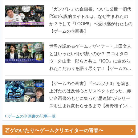
書】
『ガンパレ』の企画書、ついに公開━初代
PSの伝説的タイトルは、なぜ生まれたの
か？そして『LOOP8』へ受け継がれたもの
【ゲームの企画書】
世界が認めるゲームデザイナー・上田文人
とはいったい何が凄いのか？ ヨコオタロ
ウ・外山圭一郎らと共に『ICO』に込めら
れたこだわりを語り尽くす！【ゲームの企
画書】
【ゲームの企画書】『ペルソナ3』を築き
上げたのは反骨心とリスペクトだった。赤
い企画書のもとに集った“愚連隊”がシリー
ズを生まれ変わらせるまで【橋野桂インタ
ビュー】
ゲームの企画書
の記事一覧
若ゲのいたり〜ゲームクリエイターの青春〜