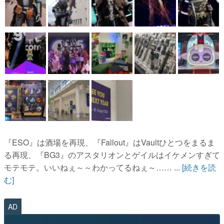
『ESO』は酒場を再現、『Fallout』はVaultひとつをまるま
る再現、『BG3』のアスタリオンとゲイルはイケメンすぎて
モテモテ。いいねぇ～～わかってるねぇ～…… ...
[続きを読
む]
AD