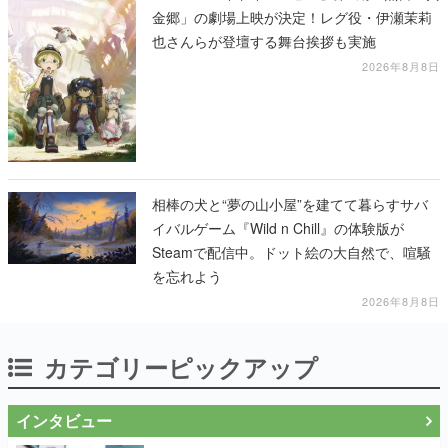
金郷」の劇場上映が決定！レグ役・伊瀬茉莉
也さんらが登壇する舞台挨拶も実施
2026年8月8日
相棒の犬と“夢の山小屋”を建てて暮らすサバ
イバルゲーム『Wild n Chill』の体験版が
Steamで配信中。ドット絵の大自然で、喧騒
を忘れよう
2026年8月8日
カテゴリーピックアップ
インタビュー