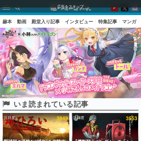
広告をスキップ
赫本
動画
殿堂入り記事
インタビュー
特集記事
マンガ
いま読まれている記事
ピックアップ
注目度
3949
注目度
3553
電ファミのいま読まれている記事ランキング
アプリセール情報