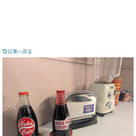
日本のコンテンツ産業やカルチャーに与えた影響を探る企
画です。
日本モバイルゲーム産業史
日本のモバイルゲーム史における主要なトピック・タイト
ルを網羅するほか、開発者へのインタビューや識者による
解説を掲載。約20年の歴史が一望できる決定版！
若ゲのいたり〜ゲームクリエイターの青春〜
『うつヌケ』『ペンと箸』等で知られるマンガ家・田中圭
記事へ戻る
一先生によるゲーム業界レポートマンガです。
なんでゲームは面白い？
ゲーム開発者・hamatsu氏がゲームの魅力を画面や操作の
具体的な形から解き明かしていく、硬派で骨太な評論連載
です。
ゲームが変えた日本語
「経験値」「裏技」「ラスボス」… ゲームにまつわる言葉
の起源や用法の変遷を、コンピューター文化史研究家・タ
イニーP氏が徹底調査。
カテゴリ
特集記事