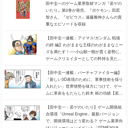
田中圭一のゲーム業界取材マンガ『若ゲの
いたり』第2巻が発売。『ポケモン』田尻
智さん、『ゼビウス』遠藤雅伸さんらの貴
重なエピソードを収録
【田中圭一連載：アイマス/ガンダム 戦場
の絆 編】わがままな王様のわがままなニー
ズを満たす！──小山順一朗が貫く姿勢に、
ゲームクリエイターとしての矜持を見た
【若ゲのいたり最終回】
【田中圭一連載：バーチャファイター編】
「新しい3D表現のために、軍事技術を採り
入れたい」世界情勢を味方につけて、ゲー
ムに革命をもたらした鈴木 裕の功績【若ゲ
のいたり】
【田中圭一：若ゲのいたり】ゲーム開発統
合環境「Unreal Engine」最新バージョン
で、開発環境はどう変わる？ ゲーム業界向
けソリューションイベント「GTMF2019」