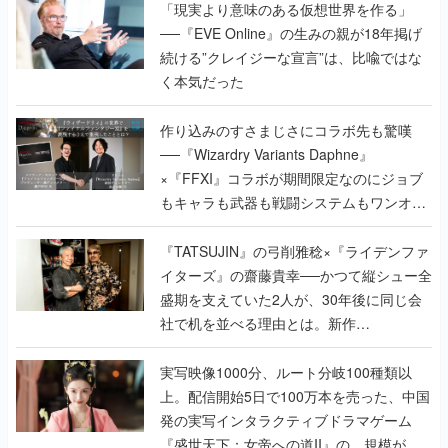
「現実より意味のある仮想世界を作る」
──『EVE Online』の生みの親が18年掲げ
続ける”クレイジーな宣言”は、比喩ではな
く本気だった
作り込みのすさまじさにコラボ先も驚嘆
──『Wizardry Variants Daphne』
×『FFXI』コラボが期間限定なのにジョブ
もキャラも武器も戦闘システムもワンオフ
で作り込まれた理由を両ディレクターに聞
く
『TATSUJIN』の弓削雅稔×『ライデンファ
イターズ』の齋藤貴幸──かつて縦シュー全
盛期を支えていた2人が、30年後に同じ会
社で机を並べる理由とは。新作
『TATSUJIN EXTREME』で初タッグを組
んだレジェンド2人に訊く開発秘話
実写映像1000分、ルート分岐100種類以
上。配信開始5日で100万本を売った、中国
発の実写インタラクティブドラマゲーム
『盛世天下：女帝への道II』の、規模が違