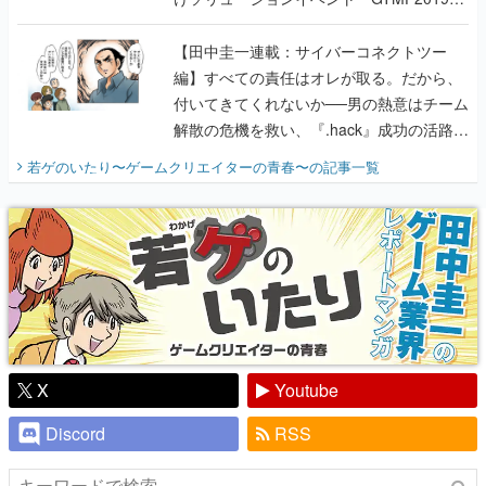
に行って、より理解を深めよう【PR】
【田中圭一連載：サイバーコネクトツー
編】すべての責任はオレが取る。だから、
付いてきてくれないか──男の熱意はチーム
解散の危機を救い、『.hack』成功の活路を
開く。業界の快男児・松山 洋に流れる血は
若ゲのいたり〜ゲームクリエイターの青春〜
の記事一覧
『少年ジャンプ』色だった【若ゲのいた
り】
X
Youtube
Discord
RSS