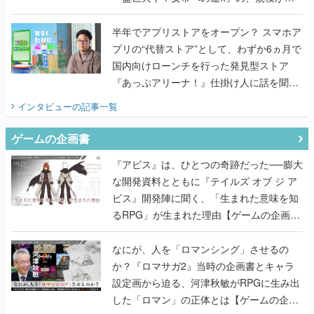
うこだわりをプロデューサーに聞いた
半年でアプリストアをオープン？ スマホア
プリの“代替ストア”として、わずか6ヵ月で
国内向けローンチを行った発見型ストア
『あっぷアリーナ！』仕掛け人に話を聞い
てみた
インタビュー
の記事一覧
ゲームの企画書
『アビス』は、ひとつの奇跡だった──膨大
な開発資料とともに『テイルズ オブ ジ ア
ビス』開発陣に聞く、「生まれた意味を知
るRPG」が生まれた理由【ゲームの企画
書】
なにが、人を「ロマンシング」させるの
か？『ロマサガ2』当時の企画書とキャラ
設定画から迫る、河津秋敏がRPGに生み出
した「ロマン」の正体とは【ゲームの企画