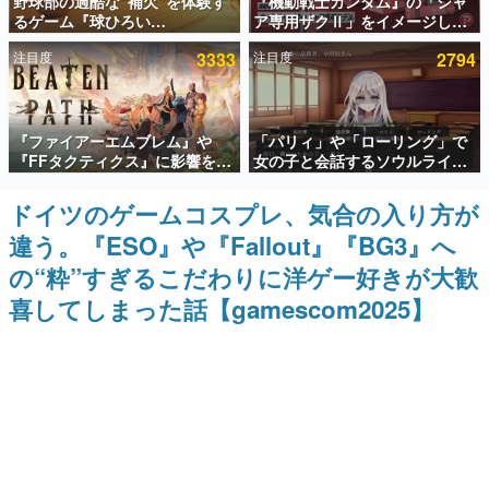
野球部の過酷な“補欠”を体験す
『機動戦士ガンダム』の「シャ
るゲーム『球ひろい
ア専用ザクⅡ」をイメージした
インタビュー
Simulator』が「1件」のウィッ
散水ホースリールが予約開始。
注目度
3333
注目度
2794
シュリストをもとにチェコ語に
本体にはシャアのパーソナルマ
連載・特集一覧
対応しSNSで話題に。『キング
ークやジオン公国軍のエンブレ
ダム・カム』開発元やチェコの
ム、型式番号などを配置
プロ野球選手から称賛の声
殿堂入り記事
『ファイアーエムブレム』や
「パリィ」や「ローリング」で
SNS拡散数が数千以上！ ページビュー数万以上！ などな
ど。多くの人々に読まれた、電ファミ渾身の“殿堂入り”記
『FFタクティクス』に影響を受
女の子と会話するソウルライク
事をまとめました。
けた新作戦略RPG『Beaten
恋愛ゲーム『小早川さんはソウ
Path』2027年に発売へ。
ルライク』無料公開。返事に失
ドイツのゲームコスプレ、気合の入り方が
ゲームの企画書
PC（Steam）、PS5、Xbox、
敗すると「YOU DIED」
名作ゲームクリエイターの方々に製作時のエピソードをお
違う。『ESO』や『Fallout』『BG3』へ
Switch向けにリリース予定
聞きし、ヒットする企画（ゲーム）とは何か？を探ってい
きます。
の“粋”すぎるこだわりに洋ゲー好きが大歓
赫本
喜してしまった話【gamescom2025】
この物語を解いてはいけない。『赫本』は、〈試験問題〉
の形をした短編ホラー小説集です。
新世代に訊く
これからのデジタルゲーム市場を担う若きクリエイター達
の姿を追い、彼らのルーツと情熱を探っていきます。
ゲーム世代の作家たち
ゲームに多大な影響を受けた作家さんに取材し、ゲームが