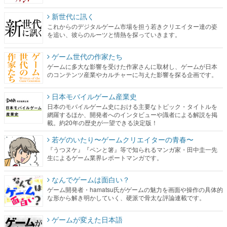
新世代に訊く
これからのデジタルゲーム市場を担う若きクリエイター達の姿
を追い、彼らのルーツと情熱を探っていきます。
ゲーム世代の作家たち
ゲームに多大な影響を受けた作家さんに取材し、ゲームが日本
のコンテンツ産業やカルチャーに与えた影響を探る企画です。
日本モバイルゲーム産業史
日本のモバイルゲーム史における主要なトピック・タイトルを
網羅するほか、開発者へのインタビューや識者による解説を掲
載。約20年の歴史が一望できる決定版！
若ゲのいたり〜ゲームクリエイターの青春〜
『うつヌケ』『ペンと箸』等で知られるマンガ家・田中圭一先
生によるゲーム業界レポートマンガです。
なんでゲームは面白い？
ゲーム開発者・hamatsu氏がゲームの魅力を画面や操作の具体的
な形から解き明かしていく、硬派で骨太な評論連載です。
ゲームが変えた日本語