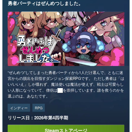
勇者パーティはぜんめつしました。
“ぜんめつ”してしまった勇者パーティから1人だけ選んで、ともに迷
宮からの脱出を目指すダンジョン探索RPGです。 ただし勇者は「は
い/いいえ」しか喋れず、魔法使いは魔法が使えず、戦士は可愛らし
い人形になっていて、僧侶は██を崇拝しています。誰を救うのかを
選ぶのは、あなたです。
インディー
RPG
リリース日：2026年第4四半期
Steamストアページ