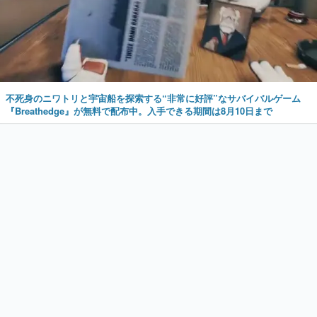
不死身のニワトリと宇宙船を探索する“非常に好評”なサバイバルゲーム
『Breathedge』が無料で配布中。入手できる期間は8月10日まで