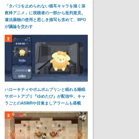
「タバコを止められない猫耳キャラを描く深
夜枠アニメ」に視聴者の一部から批判意見。
違法薬物の使用と思しき描写も含めて、BPO
が議論を交わす
2
ハローキティやポムポムプリンと眠れる睡眠
サポートアプリ『ゆめたび』が配信中。キャ
ラごとのASMRや目覚ましアラームも搭載
3