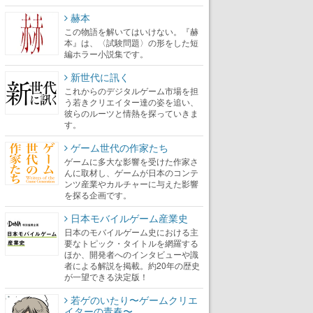
赫本
この物語を解いてはいけない。『赫
本』は、〈試験問題〉の形をした短
編ホラー小説集です。
新世代に訊く
これからのデジタルゲーム市場を担
う若きクリエイター達の姿を追い、
彼らのルーツと情熱を探っていきま
す。
ゲーム世代の作家たち
ゲームに多大な影響を受けた作家さ
んに取材し、ゲームが日本のコンテ
ンツ産業やカルチャーに与えた影響
を探る企画です。
日本モバイルゲーム産業史
日本のモバイルゲーム史における主
要なトピック・タイトルを網羅する
ほか、開発者へのインタビューや識
者による解説を掲載。約20年の歴史
が一望できる決定版！
若ゲのいたり〜ゲームクリエ
イターの青春〜