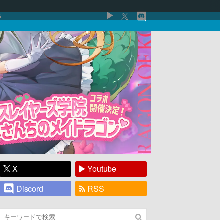
5
X
Youtube
Discord
RSS