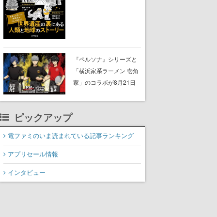
に。見出しは「なぜ無名
でも登録される？世界遺
産の評価軸って？ 」な
ど、興味を引くものが並
ぶ
『ペルソナ』シリーズと
「横浜家系ラーメン 壱角
家」のコラボが8月21日
から開催。”はがくれ”風と
んこつラーメンや、おい
ピックアップ
しく食べられるカレーラ
ーメンがラインナップ
電ファミのいま読まれている記事ランキング
アプリセール情報
インタビュー