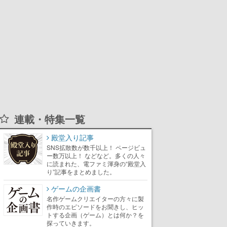
連載・特集一覧
殿堂入り記事
SNS拡散数が数千以上！ ページビュ
ー数万以上！ などなど。多くの人々
に読まれた、電ファミ渾身の“殿堂入
り”記事をまとめました。
ゲームの企画書
名作ゲームクリエイターの方々に製
作時のエピソードをお聞きし、ヒッ
トする企画（ゲーム）とは何か？を
探っていきます。