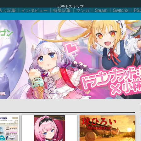
広告をスキップ
入り記事
インタビュー
特集記事
マンガ
Steam
Switch2
PS