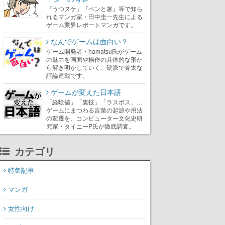
『うつヌケ』『ペンと箸』等で知ら
れるマンガ家・田中圭一先生による
ゲーム業界レポートマンガです。
なんでゲームは面白い？
ゲーム開発者・hamatsu氏がゲーム
の魅力を画面や操作の具体的な形か
ら解き明かしていく、硬派で骨太な
評論連載です。
ゲームが変えた日本語
「経験値」「裏技」「ラスボス」…
ゲームにまつわる言葉の起源や用法
の変遷を、コンピューター文化史研
究家・タイニーP氏が徹底調査。
カテゴリ
特集記事
マンガ
女性向け