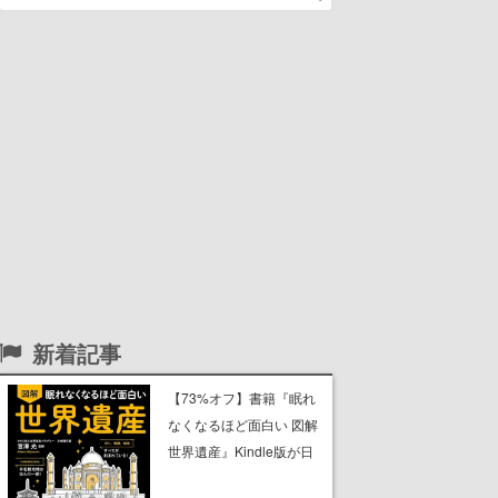
新着記事
【73%オフ】書籍『眠れ
なくなるほど面白い 図解
世界遺産』Kindle版が日
替わりセールで299円