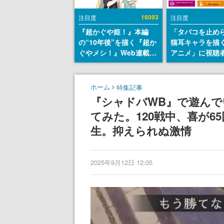
16093
注目度
注目度
『超かぐや姫！』本編
「タバコを止め
の“10年後”を描く『超か
猫耳キャラを描
ぐやメシ！』Web連載決
アニメ」に視聴
定。新たなWebマンガレ
から批判意見。
ーベル「ビビビコミッ
の使用と思しき
ク」にて特別話が掲載ス
めて、BPOが議
ホーム
特集記事
タート、あのお話には…
す
『シャドバWB』で遊ん
まだ続きがある！
てみた。120戦中、喜が65
生。抑えられぬ激情
2025年9月12日 12:05