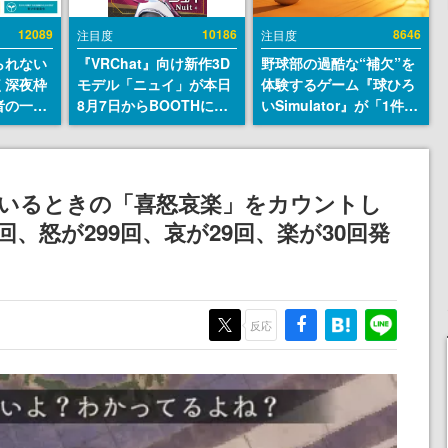
12089
10186
8646
注目度
注目度
られない
『VRChat』向け新作3D
野球部の過酷な“補欠”を
く深夜枠
モデル「ニュイ」が本日
体験するゲーム『球ひろ
者の一部
8月7日からBOOTHにて
いSimulator』が「1件」
違法薬物
発売。瞳に光る星や感情
のウィッシュリストをも
描写も含
豊かな表情が、小悪魔か
とにチェコ語に対応し
論を交わ
わいい
SNSで話題に。『キング
ダム・カム』開発元やチ
でいるときの「喜怒哀楽」をカウントし
ェコのプロ野球選手から
回、怒が299回、哀が29回、楽が30回発
称賛の声
反応