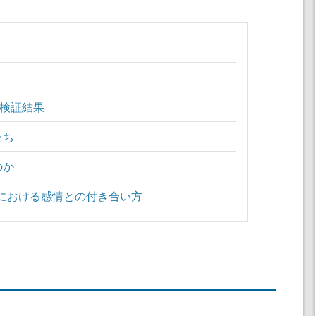
な検証結果
たち
のか
における感情との付き合い方