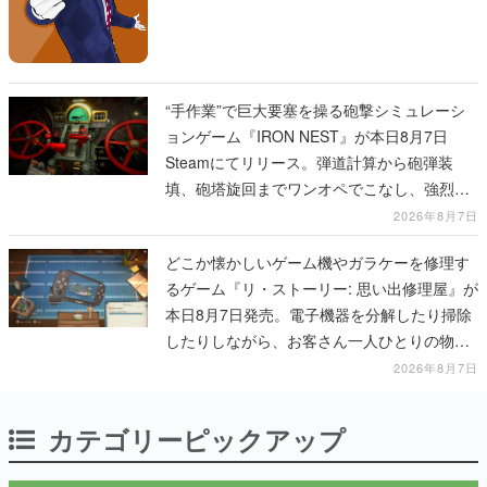
“手作業”で巨大要塞を操る砲撃シミュレーシ
ョンゲーム『IRON NEST』が本日8月7日
Steamにてリリース。弾道計算から砲弾装
填、砲塔旋回までワンオペでこなし、強烈な
一撃をブチかませるロマンある作品
2026年8月7日
どこか懐かしいゲーム機やガラケーを修理す
るゲーム『リ・ストーリー: 思い出修理屋』が
本日8月7日発売。電子機器を分解したり掃除
したりしながら、お客さん一人ひとりの物語
に耳を傾ける
2026年8月7日
カテゴリーピックアップ