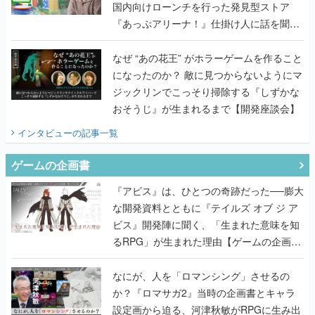
国内向けローンチを行った発見型ストア
『あっぷアリーナ！』仕掛け人に話を聞い
てみた
なぜ “あの花王” がホラーゲームを作ること
になったのか？ 敵に見つからないようにマ
ジックリンでこっそり掃除する『しずかな
おそうじ』が生まれるまで【開発座談会】
インタビュー
の記事一覧
ゲームの企画書
『アビス』は、ひとつの奇跡だった──膨大
な開発資料とともに『テイルズ オブ ジ ア
ビス』開発陣に聞く、「生まれた意味を知
るRPG」が生まれた理由【ゲームの企画
書】
なにが、人を「ロマンシング」させるの
か？『ロマサガ2』当時の企画書とキャラ
設定画から迫る、河津秋敏がRPGに生み出