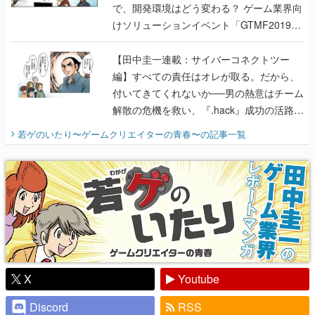
で、開発環境はどう変わる？ ゲーム業界向
けソリューションイベント「GTMF2019」
に行って、より理解を深めよう【PR】
【田中圭一連載：サイバーコネクトツー
編】すべての責任はオレが取る。だから、
付いてきてくれないか──男の熱意はチーム
解散の危機を救い、『.hack』成功の活路を
開く。業界の快男児・松山 洋に流れる血は
若ゲのいたり〜ゲームクリエイターの青春〜
の記事一覧
『少年ジャンプ』色だった【若ゲのいた
り】
X
Youtube
Discord
RSS