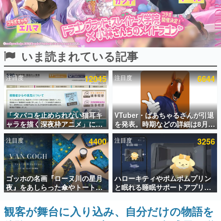
インタビュー
連載・特集一覧
いま読まれている記事
殿堂入り記事
SNS拡散数が数千以上！ ページビュー数万以上！ などな
ど。多くの人々に読まれた、電ファミ渾身の“殿堂入り”記
注目度
12045
注目度
6644
事をまとめました。
ゲームの企画書
名作ゲームクリエイターの方々に製作時のエピソードをお
聞きし、ヒットする企画（ゲーム）とは何か？を探ってい
「タバコを止められない猫耳キ
VTuber・ばあちゃるさんが引退
きます。
ャラを描く深夜枠アニメ」に視
を発表。時期などの詳細は8月9
聴者の一部から批判意見。違法
日15時からの配信で説明
赫本
注目度
4400
注目度
3256
薬物の使用と思しき描写も含め
この物語を解いてはいけない。『赫本』は、〈試験問題〉
て、BPOが議論を交わす
の形をした短編ホラー小説集です。
新世代に訊く
ゴッホの名画『ローヌ川の星月
ハローキティやポムポムプリン
これからのデジタルゲーム市場を担う若きクリエイター達
夜』をあしらった傘やトートバ
と眠れる睡眠サポートアプリ
の姿を追い、彼らのルーツと情熱を探っていきます。
ッグなどが登場。8月7日21時よ
『ゆめたび』が配信中。キャラ
り2日間限定で予約販売
ごとのASMRや目覚ましアラー
観客が舞台に入り込み、自分だけの物語を
ゲーム世代の作家たち
ムも搭載
ゲームに多大な影響を受けた作家さんに取材し、ゲームが