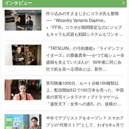
インタビュー
作り込みのすさまじさにコラボ先も驚嘆
──『Wizardry Variants Daphne』
×『FFXI』コラボが期間限定なのにジョブ
もキャラも武器も戦闘システムもワンオフ
で作り込まれた理由を両ディレクターに聞
く
『TATSUJIN』の弓削雅稔×『ライデンファ
イターズ』の齋藤貴幸──かつて縦シュー全
盛期を支えていた2人が、30年後に同じ会
社で机を並べる理由とは。新作
『TATSUJIN EXTREME』で初タッグを組
んだレジェンド2人に訊く開発秘話
実写映像1000分、ルート分岐100種類以
上。配信開始5日で100万本を売った、中国
発の実写インタラクティブドラマゲーム
『盛世天下：女帝への道II』の、規模が違
うこだわりをプロデューサーに聞いた
半年でアプリストアをオープン？ スマホア
プリの“代替ストア”として、わずか6ヵ月で