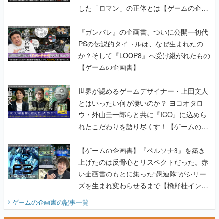
した「ロマン」の正体とは【ゲームの企画
書】
『ガンパレ』の企画書、ついに公開━初代
PSの伝説的タイトルは、なぜ生まれたの
か？そして『LOOP8』へ受け継がれたもの
【ゲームの企画書】
世界が認めるゲームデザイナー・上田文人
とはいったい何が凄いのか？ ヨコオタロ
ウ・外山圭一郎らと共に『ICO』に込めら
れたこだわりを語り尽くす！【ゲームの企
画書】
【ゲームの企画書】『ペルソナ3』を築き
上げたのは反骨心とリスペクトだった。赤
い企画書のもとに集った“愚連隊”がシリー
ズを生まれ変わらせるまで【橋野桂インタ
ビュー】
ゲームの企画書
の記事一覧