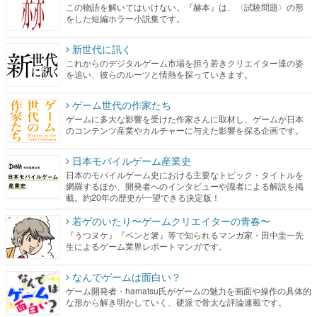
この物語を解いてはいけない。『赫本』は、〈試験問題〉の形
をした短編ホラー小説集です。
新世代に訊く
これからのデジタルゲーム市場を担う若きクリエイター達の姿
を追い、彼らのルーツと情熱を探っていきます。
ゲーム世代の作家たち
ゲームに多大な影響を受けた作家さんに取材し、ゲームが日本
のコンテンツ産業やカルチャーに与えた影響を探る企画です。
日本モバイルゲーム産業史
日本のモバイルゲーム史における主要なトピック・タイトルを
網羅するほか、開発者へのインタビューや識者による解説を掲
載。約20年の歴史が一望できる決定版！
若ゲのいたり〜ゲームクリエイターの青春〜
『うつヌケ』『ペンと箸』等で知られるマンガ家・田中圭一先
生によるゲーム業界レポートマンガです。
なんでゲームは面白い？
ゲーム開発者・hamatsu氏がゲームの魅力を画面や操作の具体的
な形から解き明かしていく、硬派で骨太な評論連載です。