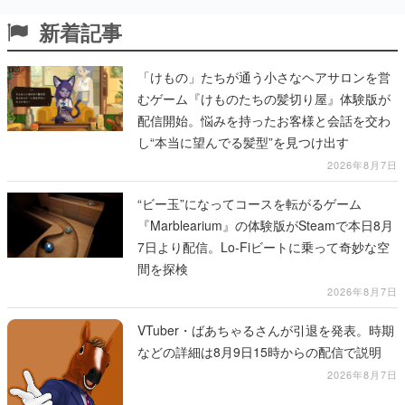
新着記事
「けもの」たちが通う小さなヘアサロンを営
むゲーム『けものたちの髪切り屋』体験版が
配信開始。悩みを持ったお客様と会話を交わ
し“本当に望んでる髪型”を見つけ出す
2026年8月7日
“ビー玉”になってコースを転がるゲーム
『Marblearium』の体験版がSteamで本日8月
7日より配信。Lo-Fiビートに乗って奇妙な空
間を探検
2026年8月7日
VTuber・ばあちゃるさんが引退を発表。時期
などの詳細は8月9日15時からの配信で説明
2026年8月7日