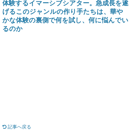
体験するイマーシブシアター。急成長を遂
日本のコンテンツ産業やカルチャーに与えた影響を探る企
げるこのジャンルの作り手たちは、華や
画です。
かな体験の裏側で何を試し、何に悩んでい
日本モバイルゲーム産業史
日本のモバイルゲーム史における主要なトピック・タイト
るのか
ルを網羅するほか、開発者へのインタビューや識者による
解説を掲載。約20年の歴史が一望できる決定版！
若ゲのいたり〜ゲームクリエイターの青春〜
『うつヌケ』『ペンと箸』等で知られるマンガ家・田中圭
一先生によるゲーム業界レポートマンガです。
なんでゲームは面白い？
ゲーム開発者・hamatsu氏がゲームの魅力を画面や操作の
具体的な形から解き明かしていく、硬派で骨太な評論連載
です。
ゲームが変えた日本語
「経験値」「裏技」「ラスボス」… ゲームにまつわる言葉
の起源や用法の変遷を、コンピューター文化史研究家・タ
イニーP氏が徹底調査。
カテゴリ
記事へ戻る
特集記事