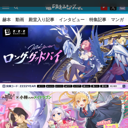
広告をスキップ
赫本
動画
殿堂入り記事
インタビュー
特集記事
マンガ
ピックアップ
電ファミのいま読まれている記事ランキング
アプリセール情報