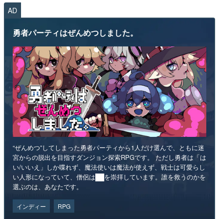
AD
勇者パーティはぜんめつしました。
“ぜんめつ”してしまった勇者パーティから1人だけ選んで、ともに迷
宮からの脱出を目指すダンジョン探索RPGです。 ただし勇者は「は
い/いいえ」しか喋れず、魔法使いは魔法が使えず、戦士は可愛らし
い人形になっていて、僧侶は██を崇拝しています。誰を救うのかを
選ぶのは、あなたです。
インディー
RPG