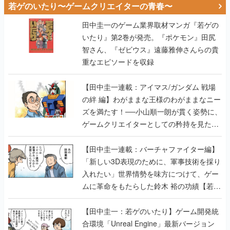
若ゲのいたり〜ゲームクリエイターの青春〜
田中圭一のゲーム業界取材マンガ『若ゲの
いたり』第2巻が発売。『ポケモン』田尻
智さん、『ゼビウス』遠藤雅伸さんらの貴
重なエピソードを収録
【田中圭一連載：アイマス/ガンダム 戦場
の絆 編】わがままな王様のわがままなニー
ズを満たす！──小山順一朗が貫く姿勢に、
ゲームクリエイターとしての矜持を見た
【若ゲのいたり最終回】
【田中圭一連載：バーチャファイター編】
「新しい3D表現のために、軍事技術を採り
入れたい」世界情勢を味方につけて、ゲー
ムに革命をもたらした鈴木 裕の功績【若ゲ
のいたり】
【田中圭一：若ゲのいたり】ゲーム開発統
合環境「Unreal Engine」最新バージョン