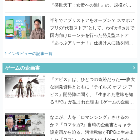
『盛世天下：女帝への道II』の、規模が違
うこだわりをプロデューサーに聞いた
半年でアプリストアをオープン？ スマホア
プリの“代替ストア”として、わずか6ヵ月で
国内向けローンチを行った発見型ストア
『あっぷアリーナ！』仕掛け人に話を聞い
てみた
インタビュー
の記事一覧
ゲームの企画書
『アビス』は、ひとつの奇跡だった──膨大
な開発資料とともに『テイルズ オブ ジ ア
ビス』開発陣に聞く、「生まれた意味を知
るRPG」が生まれた理由【ゲームの企画
書】
なにが、人を「ロマンシング」させるの
か？『ロマサガ2』当時の企画書とキャラ
設定画から迫る、河津秋敏がRPGに生み出
した「ロマン」の正体とは【ゲームの企画