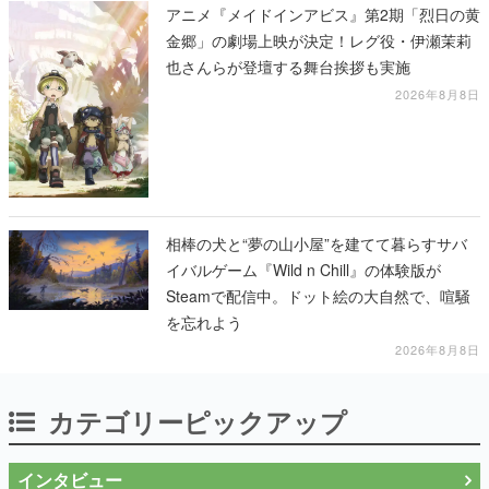
アニメ『メイドインアビス』第2期「烈日の黄
金郷」の劇場上映が決定！レグ役・伊瀬茉莉
也さんらが登壇する舞台挨拶も実施
2026年8月8日
相棒の犬と“夢の山小屋”を建てて暮らすサバ
イバルゲーム『Wild n Chill』の体験版が
Steamで配信中。ドット絵の大自然で、喧騒
を忘れよう
2026年8月8日
カテゴリーピックアップ
インタビュー