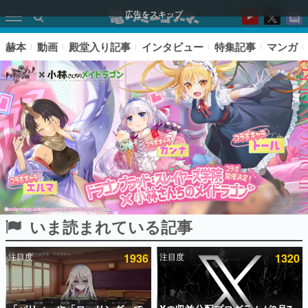
広告をスキップ
赫本
動画
殿堂入り記事
インタビュー
特集記事
マンガ
いま読まれている記事
ピックアップ
注目度
1936
注目度
1320
電ファミのいま読まれている記事ランキング
アプリセール情報