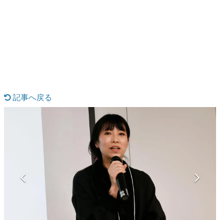
日本のコンテンツ産業やカルチャーに与えた影響を探る企
画です。
日本モバイルゲーム産業史
日本のモバイルゲーム史における主要なトピック・タイト
ルを網羅するほか、開発者へのインタビューや識者による
解説を掲載。約20年の歴史が一望できる決定版！
若ゲのいたり〜ゲームクリエイターの青春〜
『うつヌケ』『ペンと箸』等で知られるマンガ家・田中圭
一先生によるゲーム業界レポートマンガです。
記事へ戻る
なんでゲームは面白い？
ゲーム開発者・hamatsu氏がゲームの魅力を画面や操作の
具体的な形から解き明かしていく、硬派で骨太な評論連載
です。
ゲームが変えた日本語
「経験値」「裏技」「ラスボス」… ゲームにまつわる言葉
の起源や用法の変遷を、コンピューター文化史研究家・タ
イニーP氏が徹底調査。
カテゴリ
特集記事