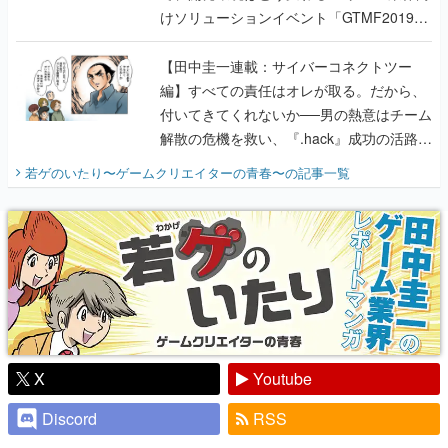
けソリューションイベント「GTMF2019」
に行って、より理解を深めよう【PR】
【田中圭一連載：サイバーコネクトツー
編】すべての責任はオレが取る。だから、
付いてきてくれないか──男の熱意はチーム
解散の危機を救い、『.hack』成功の活路を
開く。業界の快男児・松山 洋に流れる血は
若ゲのいたり〜ゲームクリエイターの青春〜
の記事一覧
『少年ジャンプ』色だった【若ゲのいた
り】
X
Youtube
Discord
RSS