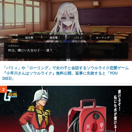
「パリィ」や「ローリング」で女の子と会話するソウルライク恋愛ゲーム
『小早川さんはソウルライク』無料公開。返事に失敗すると「YOU
DIED」
2