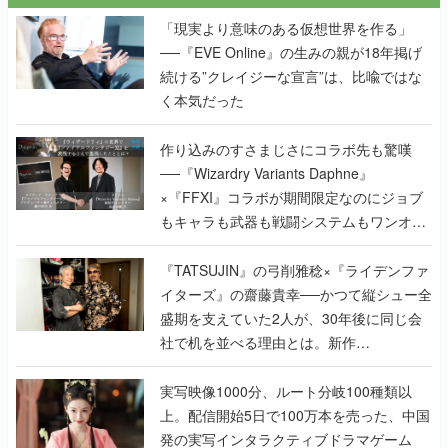
「現実より意味のある仮想世界を作る」
──『EVE Online』の生みの親が18年掲げ
続ける”クレイジーな宣言”は、比喩ではな
く本気だった
作り込みのすさまじさにコラボ先も驚嘆
──『Wizardry Variants Daphne』
×『FFXI』コラボが期間限定なのにジョブ
もキャラも武器も戦闘システムもワンオフ
で作り込まれた理由を両ディレクターに聞
く
『TATSUJIN』の弓削雅稔×『ライデンファ
イターズ』の齋藤貴幸──かつて縦シュー全
盛期を支えていた2人が、30年後に同じ会
社で机を並べる理由とは。新作
『TATSUJIN EXTREME』で初タッグを組
んだレジェンド2人に訊く開発秘話
実写映像1000分、ルート分岐100種類以
上。配信開始5日で100万本を売った、中国
発の実写インタラクティブドラマゲーム