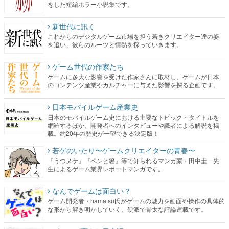
をした短編ホラー小説集です。
新世代に訊く
これからのデジタルゲーム市場を担う若きクリエイター達の姿
を追い、彼らのルーツと情熱を探っていきます。
ゲーム世代の作家たち
ゲームに多大な影響を受けた作家さんに取材し、ゲームが日本
のコンテンツ産業やカルチャーに与えた影響を探る企画です。
日本モバイルゲーム産業史
日本のモバイルゲーム史における主要なトピック・タイトルを
網羅するほか、開発者へのインタビューや識者による解説を掲
載。約20年の歴史が一望できる決定版！
若ゲのいたり〜ゲームクリエイターの青春〜
『うつヌケ』『ペンと箸』等で知られるマンガ家・田中圭一先
生によるゲーム業界レポートマンガです。
なんでゲームは面白い？
ゲーム開発者・hamatsu氏がゲームの魅力を画面や操作の具体的
な形から解き明かしていく、硬派で骨太な評論連載です。