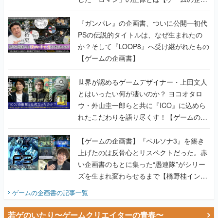
書】
『ガンパレ』の企画書、ついに公開━初代
PSの伝説的タイトルは、なぜ生まれたの
か？そして『LOOP8』へ受け継がれたもの
【ゲームの企画書】
世界が認めるゲームデザイナー・上田文人
とはいったい何が凄いのか？ ヨコオタロ
ウ・外山圭一郎らと共に『ICO』に込めら
れたこだわりを語り尽くす！【ゲームの企
画書】
【ゲームの企画書】『ペルソナ3』を築き
上げたのは反骨心とリスペクトだった。赤
い企画書のもとに集った“愚連隊”がシリー
ズを生まれ変わらせるまで【橋野桂インタ
ビュー】
ゲームの企画書
の記事一覧
若ゲのいたり〜ゲームクリエイターの青春〜