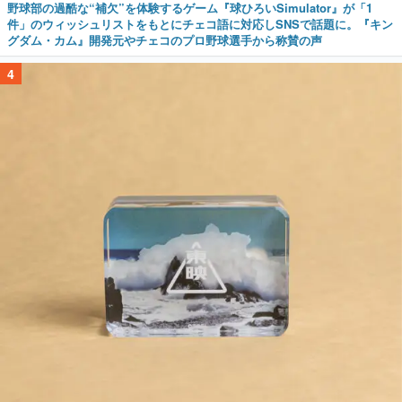
野球部の過酷な“補欠”を体験するゲーム『球ひろいSimulator』が「1
件」のウィッシュリストをもとにチェコ語に対応しSNSで話題に。『キン
グダム・カム』開発元やチェコのプロ野球選手から称賛の声
4