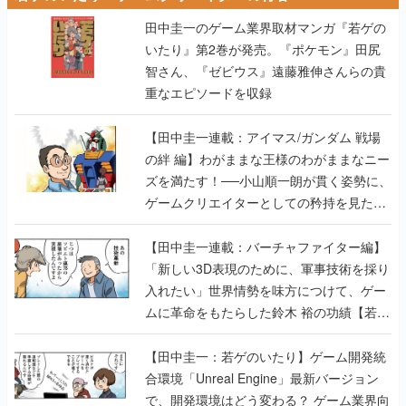
田中圭一のゲーム業界取材マンガ『若ゲの
いたり』第2巻が発売。『ポケモン』田尻
智さん、『ゼビウス』遠藤雅伸さんらの貴
重なエピソードを収録
【田中圭一連載：アイマス/ガンダム 戦場
の絆 編】わがままな王様のわがままなニー
ズを満たす！──小山順一朗が貫く姿勢に、
ゲームクリエイターとしての矜持を見た
【若ゲのいたり最終回】
【田中圭一連載：バーチャファイター編】
「新しい3D表現のために、軍事技術を採り
入れたい」世界情勢を味方につけて、ゲー
ムに革命をもたらした鈴木 裕の功績【若ゲ
のいたり】
【田中圭一：若ゲのいたり】ゲーム開発統
合環境「Unreal Engine」最新バージョン
で、開発環境はどう変わる？ ゲーム業界向