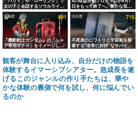
「パリィ」や「ローリング」で
Xの収益分配プログラムが9月7
女の子と会話するソウルライク
日をもって終了へ。新たな収益
インタビュー
恋愛ゲーム『小早川さんはソウ
化制度「Original Content
注目度
891
注目度
715
ルライク』無料公開。返事に失
Rewards Program」を発表
連載・特集一覧
敗すると「YOU DIED」
殿堂入り記事
『機動戦士ガンダム』の「シャ
不死身のニワトリと宇宙船を探
SNS拡散数が数千以上！ ページビュー数万以上！ などな
ど。多くの人々に読まれた、電ファミ渾身の“殿堂入り”記
ア専用ザクⅡ」をイメージした
索する“非常に好評”なサバイバ
事をまとめました。
散水ホースリールが予約開始。
ルゲーム『Breathedge』が無
本体にはシャアのパーソナルマ
料で配布中。入手できる期間は8
観客が舞台に入り込み、自分だけの物語を
ゲームの企画書
ークやジオン公国軍のエンブレ
月10日まで
名作ゲームクリエイターの方々に製作時のエピソードをお
体験するイマーシブシアター。急成長を遂
ム、型式番号などを配置
聞きし、ヒットする企画（ゲーム）とは何か？を探ってい
きます。
げるこのジャンルの作り手たちは、華や
赫本
かな体験の裏側で何を試し、何に悩んでい
この物語を解いてはいけない。『赫本』は、〈試験問題〉
るのか
の形をした短編ホラー小説集です。
新世代に訊く
これからのデジタルゲーム市場を担う若きクリエイター達
の姿を追い、彼らのルーツと情熱を探っていきます。
ゲーム世代の作家たち
ゲームに多大な影響を受けた作家さんに取材し、ゲームが