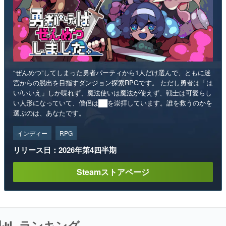
“ぜんめつ”してしまった勇者パーティから1人だけ選んで、ともに迷
宮からの脱出を目指すダンジョン探索RPGです。 ただし勇者は「は
い/いいえ」しか喋れず、魔法使いは魔法が使えず、戦士は可愛らし
い人形になっていて、僧侶は██を崇拝しています。誰を救うのかを
選ぶのは、あなたです。
インディー
RPG
リリース日：2026年第4四半期
Steamストアページ
ランキング