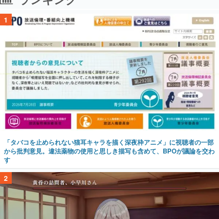
1
「タバコを止められない猫耳キャラを描く深夜枠アニメ」に視聴者の一部
から批判意見。違法薬物の使用と思しき描写も含めて、BPOが議論を交わ
す
2