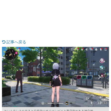
日本のコンテンツ産業やカルチャーに与えた影響を探る企
画です。
日本モバイルゲーム産業史
日本のモバイルゲーム史における主要なトピック・タイト
ルを網羅するほか、開発者へのインタビューや識者による
解説を掲載。約20年の歴史が一望できる決定版！
若ゲのいたり〜ゲームクリエイターの青春〜
『うつヌケ』『ペンと箸』等で知られるマンガ家・田中圭
記事へ戻る
一先生によるゲーム業界レポートマンガです。
なんでゲームは面白い？
ゲーム開発者・hamatsu氏がゲームの魅力を画面や操作の
具体的な形から解き明かしていく、硬派で骨太な評論連載
です。
ゲームが変えた日本語
「経験値」「裏技」「ラスボス」… ゲームにまつわる言葉
の起源や用法の変遷を、コンピューター文化史研究家・タ
イニーP氏が徹底調査。
カテゴリ
42 / 51
特集記事
エントランスを出ると左前方にすぐコンビニと商店街がある神立地