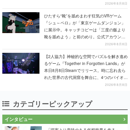
2026年8月8日
ひたすら“靴”を舐めまわす狂気のVRゲーム
『シュ～ペロ』が「東京ゲームダンジョン」
に展示中。キャッチコピーは「三度の飯より
靴を舐めよう」と前のめり。公式アカウント
も開設され、2026年リリースに向けて開発中
2026年8月8日
【2人協力】神秘的な空間でパズルを解き進め
るゲーム『Together in Forgotten Lands』が
本日8月8日Steamでリリース。時に忘れ去ら
れた世界の古代洞窟を舞台に、4つのバイオー
ムを探索しながら脱出を目指す
2026年8月8日
カテゴリーピックアップ
インタビュー
「現実より意味のある仮想世界を作る」