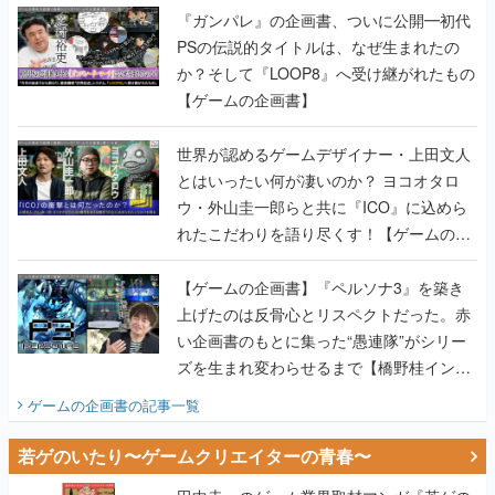
『ガンパレ』の企画書、ついに公開━初代
PSの伝説的タイトルは、なぜ生まれたの
か？そして『LOOP8』へ受け継がれたもの
【ゲームの企画書】
世界が認めるゲームデザイナー・上田文人
とはいったい何が凄いのか？ ヨコオタロ
ウ・外山圭一郎らと共に『ICO』に込めら
れたこだわりを語り尽くす！【ゲームの企
画書】
【ゲームの企画書】『ペルソナ3』を築き
上げたのは反骨心とリスペクトだった。赤
い企画書のもとに集った“愚連隊”がシリー
ズを生まれ変わらせるまで【橋野桂インタ
ビュー】
ゲームの企画書
の記事一覧
若ゲのいたり〜ゲームクリエイターの青春〜