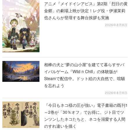
アニメ『メイドインアビス』第2期「烈日の黄
金郷」の劇場上映が決定！レグ役・伊瀬茉莉
也さんらが登壇する舞台挨拶も実施
2026年8月8日
相棒の犬と“夢の山小屋”を建てて暮らすサバ
イバルゲーム『Wild n Chill』の体験版が
Steamで配信中。ドット絵の大自然で、喧騒
を忘れよう
2026年8月8日
『今日もネコ様の圧が強い』電子書籍の既刊1
～2巻が「30％オフ」でお得に。ジト目でツ
ンツンしたネコたちと、ネコを溺愛する人間
のすれ違いを描く