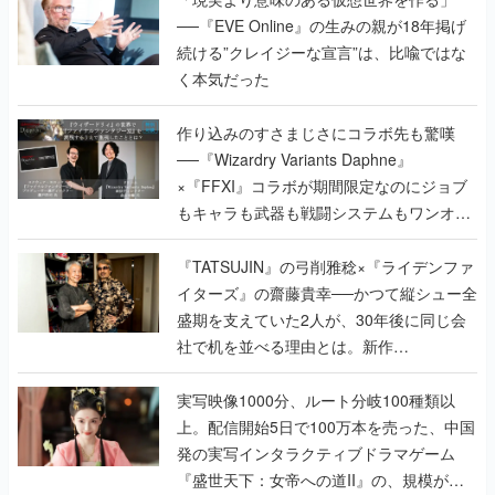
──『EVE Online』の生みの親が18年掲げ
続ける”クレイジーな宣言”は、比喩ではな
く本気だった
作り込みのすさまじさにコラボ先も驚嘆
──『Wizardry Variants Daphne』
×『FFXI』コラボが期間限定なのにジョブ
もキャラも武器も戦闘システムもワンオフ
で作り込まれた理由を両ディレクターに聞
く
『TATSUJIN』の弓削雅稔×『ライデンファ
イターズ』の齋藤貴幸──かつて縦シュー全
盛期を支えていた2人が、30年後に同じ会
社で机を並べる理由とは。新作
『TATSUJIN EXTREME』で初タッグを組
んだレジェンド2人に訊く開発秘話
実写映像1000分、ルート分岐100種類以
上。配信開始5日で100万本を売った、中国
発の実写インタラクティブドラマゲーム
『盛世天下：女帝への道II』の、規模が違