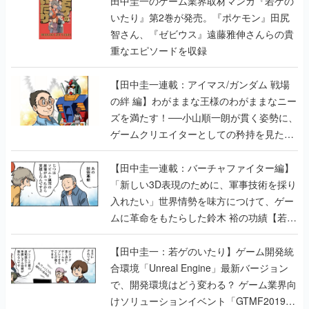
田中圭一のゲーム業界取材マンガ『若ゲの
いたり』第2巻が発売。『ポケモン』田尻
智さん、『ゼビウス』遠藤雅伸さんらの貴
重なエピソードを収録
【田中圭一連載：アイマス/ガンダム 戦場
の絆 編】わがままな王様のわがままなニー
ズを満たす！──小山順一朗が貫く姿勢に、
ゲームクリエイターとしての矜持を見た
【若ゲのいたり最終回】
【田中圭一連載：バーチャファイター編】
「新しい3D表現のために、軍事技術を採り
入れたい」世界情勢を味方につけて、ゲー
ムに革命をもたらした鈴木 裕の功績【若ゲ
のいたり】
【田中圭一：若ゲのいたり】ゲーム開発統
合環境「Unreal Engine」最新バージョン
で、開発環境はどう変わる？ ゲーム業界向
けソリューションイベント「GTMF2019」