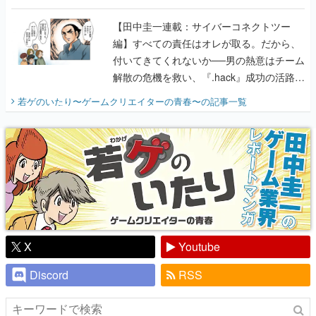
に行って、より理解を深めよう【PR】
【田中圭一連載：サイバーコネクトツー
編】すべての責任はオレが取る。だから、
付いてきてくれないか──男の熱意はチーム
解散の危機を救い、『.hack』成功の活路を
開く。業界の快男児・松山 洋に流れる血は
若ゲのいたり〜ゲームクリエイターの青春〜
の記事一覧
『少年ジャンプ』色だった【若ゲのいた
り】
X
Youtube
Discord
RSS