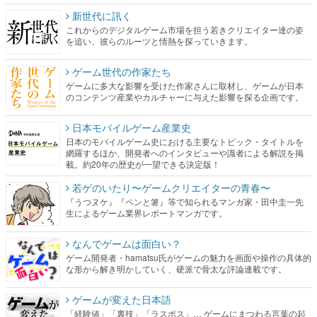
新世代に訊く
これからのデジタルゲーム市場を担う若きクリエイター達の姿
を追い、彼らのルーツと情熱を探っていきます。
ゲーム世代の作家たち
ゲームに多大な影響を受けた作家さんに取材し、ゲームが日本
のコンテンツ産業やカルチャーに与えた影響を探る企画です。
日本モバイルゲーム産業史
日本のモバイルゲーム史における主要なトピック・タイトルを
網羅するほか、開発者へのインタビューや識者による解説を掲
載。約20年の歴史が一望できる決定版！
若ゲのいたり〜ゲームクリエイターの青春〜
『うつヌケ』『ペンと箸』等で知られるマンガ家・田中圭一先
生によるゲーム業界レポートマンガです。
なんでゲームは面白い？
ゲーム開発者・hamatsu氏がゲームの魅力を画面や操作の具体的
な形から解き明かしていく、硬派で骨太な評論連載です。
ゲームが変えた日本語
「経験値」「裏技」「ラスボス」… ゲームにまつわる言葉の起