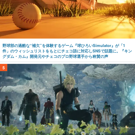
野球部の過酷な“補欠”を体験するゲーム『球ひろいSimulator』が「1
件」のウィッシュリストをもとにチェコ語に対応しSNSで話題に。『キン
グダム・カム』開発元やチェコのプロ野球選手から称賛の声
5