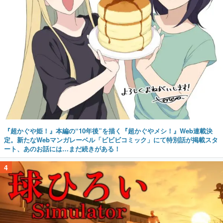
『超かぐや姫！』本編の“10年後”を描く『超かぐやメシ！』Web連載決
定。新たなWebマンガレーベル「ビビビコミック」にて特別話が掲載スタ
ート、あのお話には…まだ続きがある！
4