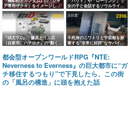
『機動戦士ガンダム』の「シャ
「パリィ」や「ローリング」で
ア専用ザクⅡ」をイメージした
女の子と会話するソウルライク
インタビュー
散水ホースリールが予約開始。
恋愛ゲーム『小早川さんはソウ
注目度
2992
注目度
2398
本体にはシャアのパーソナルマ
ルライク』無料公開。返事に失
連載・特集一覧
ークやジオン公国軍のエンブレ
敗すると「YOU DIED」
ム、型式番号などを配置
殿堂入り記事
『頭文字D』「藤原とうふ店
不死身のニワトリと宇宙船を探
SNS拡散数が数千以上！ ページビュー数万以上！ などな
ど。多くの人々に読まれた、電ファミ渾身の“殿堂入り”記
（自家用）ハチロク」の“動くテ
索する“非常に好評”なサバイバ
事をまとめました。
ィッシュケース”が買えるポップ
ルゲーム『Breathedge』が無
アップショップが開催へ。マン
料で配布中。入手できる期間は8
都会型オープンワールドRPG『NTE:
ゲームの企画書
ガの舞台である群馬の「イオン
月10日まで
名作ゲームクリエイターの方々に製作時のエピソードをお
Neverness to Everness』の巨大都市に“ガ
モール高崎」にて、8月11日か
聞きし、ヒットする企画（ゲーム）とは何か？を探ってい
ら8月20日までの期間限定で開
きます。
チ移住するつもり”で下見したら、この街
催予定
赫本
の「風呂の構造」に頭を抱えた話
この物語を解いてはいけない。『赫本』は、〈試験問題〉
の形をした短編ホラー小説集です。
新世代に訊く
これからのデジタルゲーム市場を担う若きクリエイター達
の姿を追い、彼らのルーツと情熱を探っていきます。
ゲーム世代の作家たち
ゲームに多大な影響を受けた作家さんに取材し、ゲームが