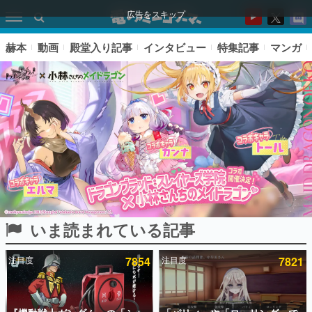
広告をスキップ
赫本
動画
殿堂入り記事
インタビュー
特集記事
マンガ
いま読まれている記事
ピックアップ
注目度
7854
注目度
7821
電ファミのいま読まれている記事ランキング
アプリセール情報