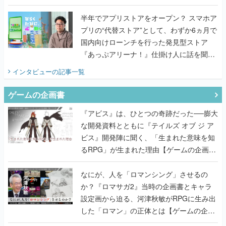
うこだわりをプロデューサーに聞いた
半年でアプリストアをオープン？ スマホア
プリの“代替ストア”として、わずか6ヵ月で
国内向けローンチを行った発見型ストア
『あっぷアリーナ！』仕掛け人に話を聞い
てみた
インタビュー
の記事一覧
ゲームの企画書
『アビス』は、ひとつの奇跡だった──膨大
な開発資料とともに『テイルズ オブ ジ ア
ビス』開発陣に聞く、「生まれた意味を知
るRPG」が生まれた理由【ゲームの企画
書】
なにが、人を「ロマンシング」させるの
か？『ロマサガ2』当時の企画書とキャラ
設定画から迫る、河津秋敏がRPGに生み出
した「ロマン」の正体とは【ゲームの企画
書】