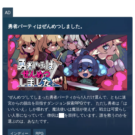
AD
勇者パーティはぜんめつしました。
“ぜんめつ”してしまった勇者パーティから1人だけ選んで、ともに迷
宮からの脱出を目指すダンジョン探索RPGです。 ただし勇者は「は
い/いいえ」しか喋れず、魔法使いは魔法が使えず、戦士は可愛らし
い人形になっていて、僧侶は██を崇拝しています。誰を救うのかを
選ぶのは、あなたです。
インディー
RPG