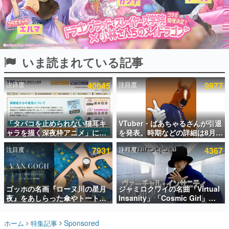
インタビュー
連載・特集一覧
殿堂入り記事
いま読まれている記事
SNS拡散数が数千以上！ ページビュー数万以上！ などな
ど。多くの人々に読まれた、電ファミ渾身の“殿堂入り”記
事をまとめました。
注目度
40645
注目度
9977
ゲームの企画書
名作ゲームクリエイターの方々に製作時のエピソードをお
聞きし、ヒットする企画（ゲーム）とは何か？を探ってい
「タバコを止められない猫耳キ
VTuber・ばあちゃるさんが引退
きます。
ャラを描く深夜枠アニメ」に視
を発表。時期などの詳細は8月9
赫本
聴者の一部から批判意見。違法
日15時からの配信で説明
この物語を解いてはいけない。『赫本』は、〈試験問題〉
注目度
7931
注目度
4367
薬物の使用と思しき描写も含め
の形をした短編ホラー小説集です。
て、BPOが議論を交わす
新世代に訊く
ゴッホの名画『ローヌ川の星月
ジャミロクワイの名曲「Virtual
これからのデジタルゲーム市場を担う若きクリエイター達
の姿を追い、彼らのルーツと情熱を探っていきます。
夜』をあしらった傘やトートバ
Insanity」「Cosmic Girl」
ッグなどが登場。8月7日21時よ
「Canned Heat」公式日本語字
り2日間限定で予約販売
幕付きMVがいきなり公開！
ゲーム世代の作家たち
Sponsored
ホーム
特集記事
「SUMMER SONIC 2026」での
ゲームに多大な影響を受けた作家さんに取材し、ゲームが