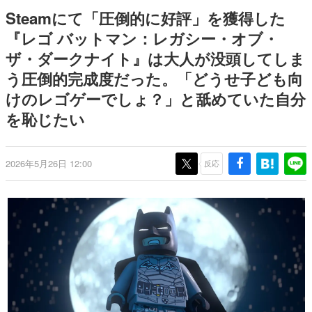
9年ぶりとなる日本公演を記念し
日本のコンテンツ産業やカルチャーに与えた影響を探る企
Steamにて「圧倒的に好評」を獲得した
て
画です。
『レゴ バットマン：レガシー・オブ・
日本モバイルゲーム産業史
ザ・ダークナイト』は大人が没頭してしま
日本のモバイルゲーム史における主要なトピック・タイト
ルを網羅するほか、開発者へのインタビューや識者による
う圧倒的完成度だった。「どうせ子ども向
解説を掲載。約20年の歴史が一望できる決定版！
けのレゴゲーでしょ？」と舐めていた自分
若ゲのいたり〜ゲームクリエイターの青春〜
『うつヌケ』『ペンと箸』等で知られるマンガ家・田中圭
を恥じたい
一先生によるゲーム業界レポートマンガです。
なんでゲームは面白い？
2026年5月26日 12:00
反応
ゲーム開発者・hamatsu氏がゲームの魅力を画面や操作の
具体的な形から解き明かしていく、硬派で骨太な評論連載
です。
ゲームが変えた日本語
「経験値」「裏技」「ラスボス」… ゲームにまつわる言葉
の起源や用法の変遷を、コンピューター文化史研究家・タ
イニーP氏が徹底調査。
カテゴリ
特集記事