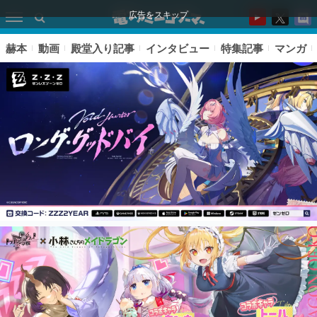
広告をスキップ
赫本
動画
殿堂入り記事
インタビュー
特集記事
マンガ
ピックアップ
電ファミのいま読まれている記事ランキング
アプリセール情報