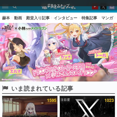
広告をスキップ
赫本
動画
殿堂入り記事
インタビュー
特集記事
マンガ
いま読まれている記事
ピックアップ
注目度
1595
注目度
1023
電ファミのいま読まれている記事ランキング
アプリセール情報