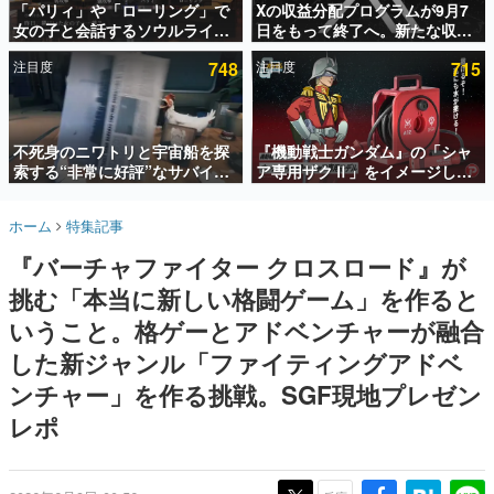
「パリィ」や「ローリング」で
Xの収益分配プログラムが9月7
女の子と会話するソウルライク
日をもって終了へ。新たな収益
インタビュー
恋愛ゲーム『小早川さんはソウ
化制度「Original Content
注目度
748
注目度
715
ルライク』無料公開。返事に失
Rewards Program」を発表
連載・特集一覧
敗すると「YOU DIED」
殿堂入り記事
SNS拡散数が数千以上！ ページビュー数万以上！ などな
不死身のニワトリと宇宙船を探
『機動戦士ガンダム』の「シャ
ど。多くの人々に読まれた、電ファミ渾身の“殿堂入り”記
索する“非常に好評”なサバイバ
ア専用ザクⅡ」をイメージした
事をまとめました。
ルゲーム『Breathedge』が無
散水ホースリールが予約開始。
料で配布中。入手できる期間は8
本体にはシャアのパーソナルマ
ゲームの企画書
ホーム
特集記事
月10日まで
ークやジオン公国軍のエンブレ
名作ゲームクリエイターの方々に製作時のエピソードをお
聞きし、ヒットする企画（ゲーム）とは何か？を探ってい
ム、型式番号などを配置
『バーチャファイター クロスロード』が
きます。
挑む「本当に新しい格闘ゲーム」を作ると
赫本
この物語を解いてはいけない。『赫本』は、〈試験問題〉
いうこと。格ゲーとアドベンチャーが融合
の形をした短編ホラー小説集です。
した新ジャンル「ファイティングアドベ
ンチャー」を作る挑戦。SGF現地プレゼン
新世代に訊く
これからのデジタルゲーム市場を担う若きクリエイター達
レポ
の姿を追い、彼らのルーツと情熱を探っていきます。
ゲーム世代の作家たち
ゲームに多大な影響を受けた作家さんに取材し、ゲームが