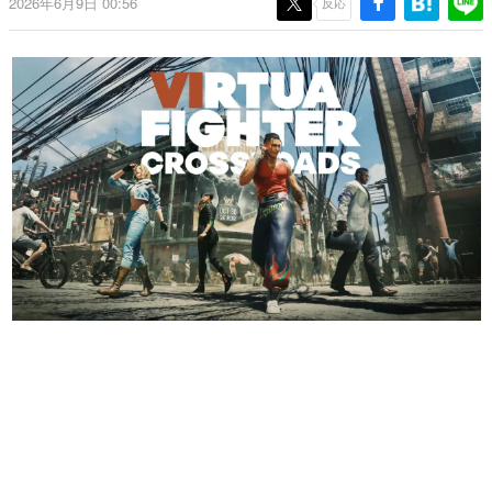
2026年6月9日 00:56
反応
日本のコンテンツ産業やカルチャーに与えた影響を探る企
画です。
日本モバイルゲーム産業史
日本のモバイルゲーム史における主要なトピック・タイト
ルを網羅するほか、開発者へのインタビューや識者による
解説を掲載。約20年の歴史が一望できる決定版！
若ゲのいたり〜ゲームクリエイターの青春〜
『うつヌケ』『ペンと箸』等で知られるマンガ家・田中圭
一先生によるゲーム業界レポートマンガです。
なんでゲームは面白い？
ゲーム開発者・hamatsu氏がゲームの魅力を画面や操作の
具体的な形から解き明かしていく、硬派で骨太な評論連載
です。
ゲームが変えた日本語
「経験値」「裏技」「ラスボス」… ゲームにまつわる言葉
の起源や用法の変遷を、コンピューター文化史研究家・タ
イニーP氏が徹底調査。
カテゴリ
特集記事