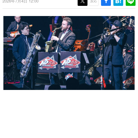
2026年7月4日 12:00
反応
日本のコンテンツ産業やカルチャーに与えた影響を探る企
画です。
日本モバイルゲーム産業史
日本のモバイルゲーム史における主要なトピック・タイト
ルを網羅するほか、開発者へのインタビューや識者による
解説を掲載。約20年の歴史が一望できる決定版！
若ゲのいたり〜ゲームクリエイターの青春〜
『うつヌケ』『ペンと箸』等で知られるマンガ家・田中圭
一先生によるゲーム業界レポートマンガです。
なんでゲームは面白い？
ゲーム開発者・hamatsu氏がゲームの魅力を画面や操作の
具体的な形から解き明かしていく、硬派で骨太な評論連載
です。
ゲームが変えた日本語
「経験値」「裏技」「ラスボス」… ゲームにまつわる言葉
の起源や用法の変遷を、コンピューター文化史研究家・タ
イニーP氏が徹底調査。
カテゴリ
特集記事