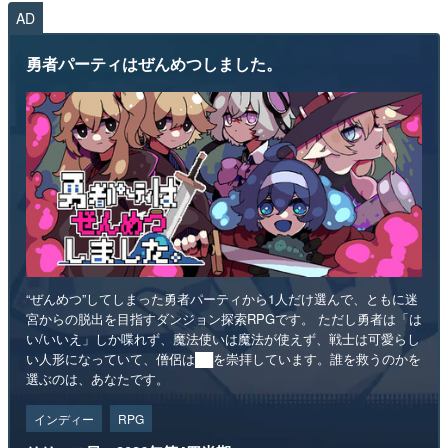
AD
勇者パーティはぜんめつしました。
“ぜんめつ”してしまった勇者パーティから1人だけ選んで、ともに迷
宮からの脱出を目指すダンジョン探索RPGです。 ただし勇者は「は
い/いいえ」しか喋れず、魔法使いは魔法が使えず、戦士は可愛らし
い人形になっていて、僧侶は██を崇拝しています。誰を救うのかを
選ぶのは、あなたです。
インディー
RPG