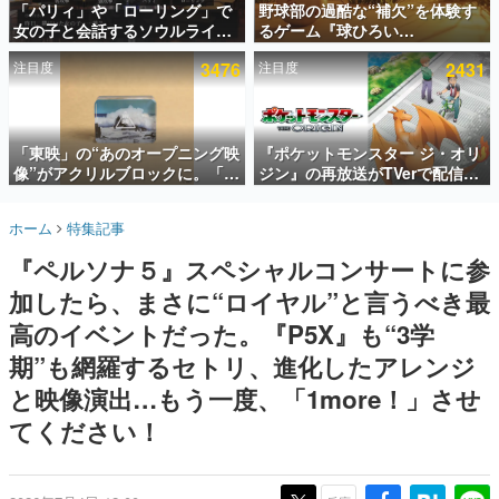
「パリィ」や「ローリング」で
野球部の過酷な“補欠”を体験す
女の子と会話するソウルライク
るゲーム『球ひろい
インタビュー
恋愛ゲーム『小早川さんはソウ
Simulator』が「1件」のウィッ
注目度
3476
注目度
2431
ルライク』無料公開。返事に失
シュリストをもとにチェコ語に
連載・特集一覧
敗すると「YOU DIED」
対応しSNSで話題に。『キング
ダム・カム』開発元やチェコの
殿堂入り記事
プロ野球選手から称賛の声
SNS拡散数が数千以上！ ページビュー数万以上！ などな
「東映」の“あのオープニング映
『ポケットモンスター ジ・オリ
ど。多くの人々に読まれた、電ファミ渾身の“殿堂入り”記
像”がアクリルブロックに。「東
ジン』の再放送がTVerで配信
事をまとめました。
映ヒストリカル グッズコレクシ
中！レッド（CV：竹内順子）が
ョン」が8月下旬より発売
主人公のオリジナルアニメ
ゲームの企画書
ホーム
特集記事
名作ゲームクリエイターの方々に製作時のエピソードをお
聞きし、ヒットする企画（ゲーム）とは何か？を探ってい
『ペルソナ５』スペシャルコンサートに参
きます。
加したら、まさに“ロイヤル”と言うべき最
赫本
この物語を解いてはいけない。『赫本』は、〈試験問題〉
高のイベントだった。『P5X』も“3学
の形をした短編ホラー小説集です。
期”も網羅するセトリ、進化したアレンジ
と映像演出…もう一度、「1more！」させ
新世代に訊く
これからのデジタルゲーム市場を担う若きクリエイター達
てください！
の姿を追い、彼らのルーツと情熱を探っていきます。
ゲーム世代の作家たち
ゲームに多大な影響を受けた作家さんに取材し、ゲームが