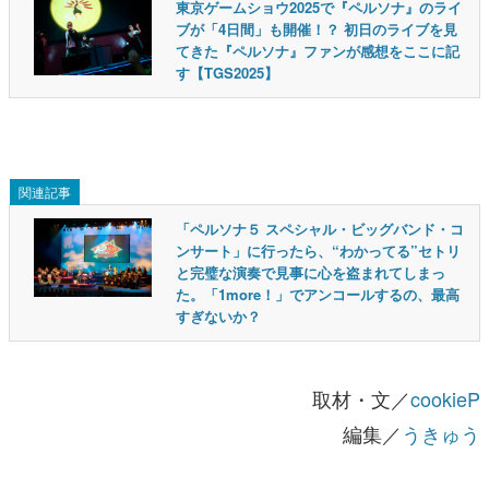
東京ゲームショウ2025で『ペルソナ』のライ
ブが「4日間」も開催！？ 初日のライブを見
てきた『ペルソナ』ファンが感想をここに記
す【TGS2025】
関連記事
「ペルソナ５ スペシャル・ビッグバンド・コ
ンサート」に行ったら、“わかってる”セトリ
と完璧な演奏で見事に心を盗まれてしまっ
た。「1more！」でアンコールするの、最高
すぎないか？
取材・文／
cookieP
編集／
うきゅう