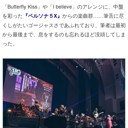
「Butterfly Kiss」や「I believe」のアレンジに、中盤
を彩った
からの楽曲群……筆舌に尽
『ペルソナ５X』
くしがたいゴージャスさであふれており、筆者は最初
から最後まで、息をするのも忘れるほど没頭してしま
った。