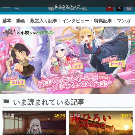
広告をスキップ
赫本
動画
殿堂入り記事
インタビュー
特集記事
マンガ
いま読まれている記事
ピックアップ
注目度
4576
注目度
3971
電ファミのいま読まれている記事ランキング
アプリセール情報