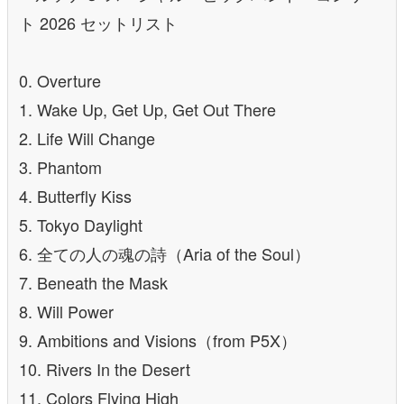
ト 2026 セットリスト
0. Overture
1. Wake Up, Get Up, Get Out There
2. Life Will Change
3. Phantom
4. Butterfly Kiss
5. Tokyo Daylight
6. 全ての人の魂の詩（Aria of the Soul）
7. Beneath the Mask
8. Will Power
9. Ambitions and Visions（from P5X）
10. Rivers In the Desert
11. Colors Flying High