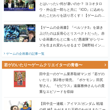
とはいったい何が凄いのか？ ヨコオタロ
ウ・外山圭一郎らと共に『ICO』に込めら
れたこだわりを語り尽くす！【ゲームの企
画書】
【ゲームの企画書】『ペルソナ3』を築き
上げたのは反骨心とリスペクトだった。赤
い企画書のもとに集った“愚連隊”がシリー
ズを生まれ変わらせるまで【橋野桂インタ
ビュー】
ゲームの企画書
の記事一覧
若ゲのいたり〜ゲームクリエイターの青春〜
田中圭一のゲーム業界取材マンガ『若ゲの
いたり』第2巻が発売。『ポケモン』田尻
智さん、『ゼビウス』遠藤雅伸さんらの貴
重なエピソードを収録
【田中圭一連載：アイマス/ガンダム 戦場
の絆 編】わがままな王様のわがままなニー