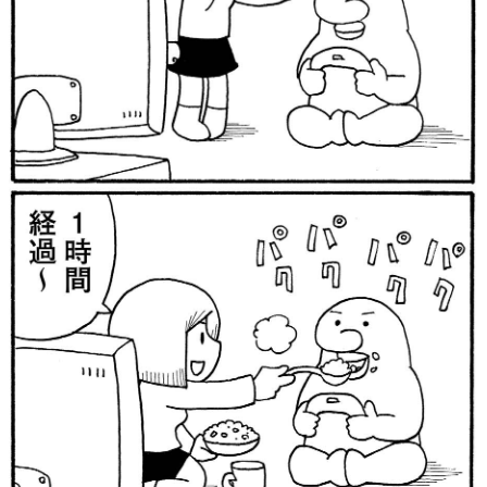
日本のコンテンツ産業やカルチャーに与えた影響を探る企
画です。
日本モバイルゲーム産業史
日本のモバイルゲーム史における主要なトピック・タイト
ルを網羅するほか、開発者へのインタビューや識者による
解説を掲載。約20年の歴史が一望できる決定版！
若ゲのいたり〜ゲームクリエイターの青春〜
『うつヌケ』『ペンと箸』等で知られるマンガ家・田中圭
一先生によるゲーム業界レポートマンガです。
なんでゲームは面白い？
ゲーム開発者・hamatsu氏がゲームの魅力を画面や操作の
具体的な形から解き明かしていく、硬派で骨太な評論連載
です。
ゲームが変えた日本語
「経験値」「裏技」「ラスボス」… ゲームにまつわる言葉
の起源や用法の変遷を、コンピューター文化史研究家・タ
イニーP氏が徹底調査。
カテゴリ
特集記事