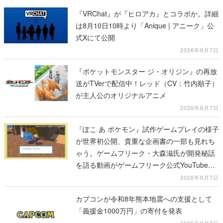
『VRChat』が『ヒロアカ』とコラボか。詳細
は8月10日10時より「Anique | アニーク」公
式Xにて公開
2026年8月7日
『ポケットモンスター ジ・オリジン』の再放
送がTVerで配信中！レッド（CV：竹内順子）
が主人公のオリジナルアニメ
2026年8月7日
『ぽこ あ ポケモン』試作ゲームプレイの様子
が世界初公開、貴重な企画書の一部も見れち
ゃう。ゲームフリーク・大森滋氏が開発秘話
を語る動画がゲームフリーク公式YouTubeで
公開中
2026年8月7日
カプコンが令和8年熊本地震への支援として
「義援金1000万円」の寄付を発表