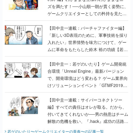
ズを満たす！──小山順一朗が貫く姿勢に、
ゲームクリエイターとしての矜持を見た
【若ゲのいたり最終回】
【田中圭一連載：バーチャファイター編】
「新しい3D表現のために、軍事技術を採り
入れたい」世界情勢を味方につけて、ゲー
ムに革命をもたらした鈴木 裕の功績【若ゲ
のいたり】
【田中圭一：若ゲのいたり】ゲーム開発統
合環境「Unreal Engine」最新バージョン
で、開発環境はどう変わる？ ゲーム業界向
けソリューションイベント「GTMF2019」
に行って、より理解を深めよう【PR】
【田中圭一連載：サイバーコネクトツー
編】すべての責任はオレが取る。だから、
付いてきてくれないか──男の熱意はチーム
解散の危機を救い、『.hack』成功の活路を
開く。業界の快男児・松山 洋に流れる血は
若ゲのいたり〜ゲームクリエイターの青春〜
の記事一覧