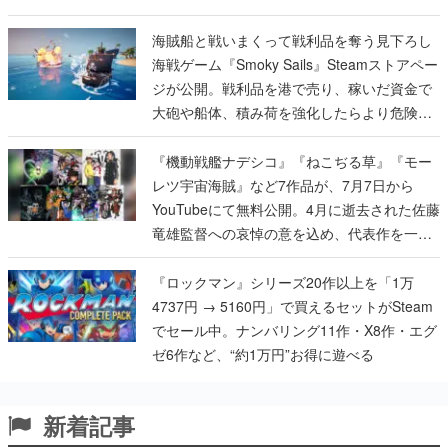
海賊船と戦いまくって戦利品を奪う見下ろし
海戦ゲーム『Smoky Sails』Steamストアペー
ジが公開。戦利品を港で売り、稼いだ資金で
大砲や船体、積み荷を強化したらより危険な
海域へ
『機動戦艦ナデシコ』『ねこぢる草』『モー
レツ宇宙海賊』など7作品が、7月7日から
YouTubeにて無料公開。4月に逝去された佐藤
竜雄監督への哀悼の意を込め、代表作を一挙
配信
『ロックマン』シリーズ20作以上を「1万
4737円 → 5160円」で買えるセットがSteam
でセール中。ナンバリング11作・X8作・エグ
ゼ6作など、“約1万円”お得に遊べる
新着記事