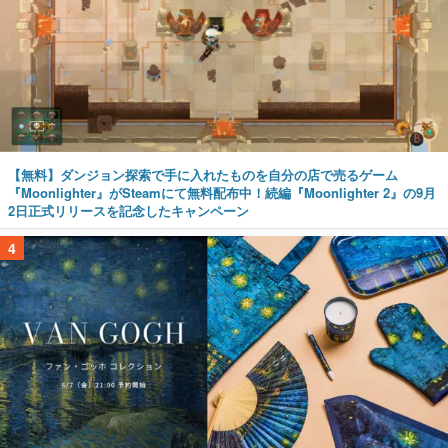
【無料】ダンジョン探索で手に入れたものを自分の店で売るゲーム
『Moonlighter』がSteamにて無料配布中！続編『Moonlighter 2』の9月
2日正式リリースを記念したキャンペーン
4