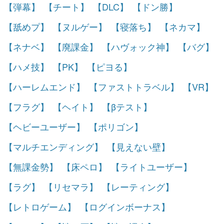
【弾幕】
【チート】
【DLC】
【ドン勝】
【舐めプ】
【ヌルゲー】
【寝落ち】
【ネカマ】
【ネナベ】
【廃課金】
【ハヴォック神】
【バグ】
【ハメ技】
【PK】
【ピヨる】
【ハーレムエンド】
【ファストトラベル】
【VR】
【フラグ】
【ヘイト】
【βテスト】
【ヘビーユーザー】
【ポリゴン】
【マルチエンディング】
【見えない壁】
【無課金勢】
【床ペロ】
【ライトユーザー】
【ラグ】
【リセマラ】
【レーティング】
【レトロゲーム】
【ログインボーナス】