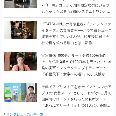
×『FFXI』コラボが期間限定なのにジョブ
もキャラも武器も戦闘システムもワンオフ
で作り込まれた理由を両ディレクターに聞
く
『TATSUJIN』の弓削雅稔×『ライデンファ
イターズ』の齋藤貴幸──かつて縦シュー全
盛期を支えていた2人が、30年後に同じ会
社で机を並べる理由とは。新作
『TATSUJIN EXTREME』で初タッグを組
んだレジェンド2人に訊く開発秘話
実写映像1000分、ルート分岐100種類以
上。配信開始5日で100万本を売った、中国
発の実写インタラクティブドラマゲーム
『盛世天下：女帝への道II』の、規模が違
うこだわりをプロデューサーに聞いた
半年でアプリストアをオープン？ スマホア
プリの“代替ストア”として、わずか6ヵ月で
国内向けローンチを行った発見型ストア
『あっぷアリーナ！』仕掛け人に話を聞い
てみた
インタビュー
の記事一覧