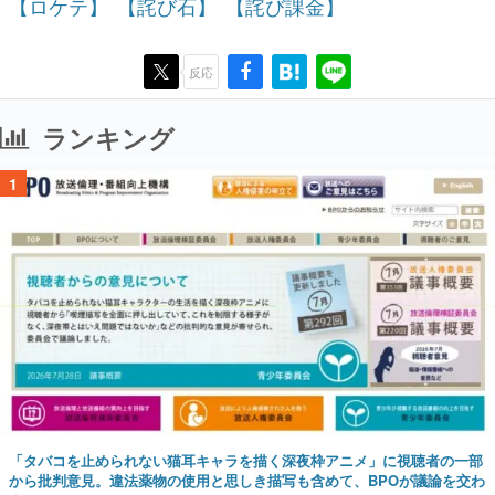
【ロケテ】
【詫び石】
【詫び課金】
反応
ランキング
1
「タバコを止められない猫耳キャラを描く深夜枠アニメ」に視聴者の一部
から批判意見。違法薬物の使用と思しき描写も含めて、BPOが議論を交わ