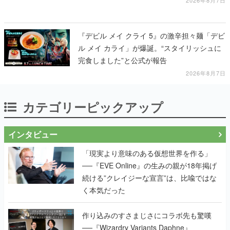
2026年8月7日
『デビル メイ クライ 5』の激辛担々麺「デビ
ル メイ カライ」が爆誕。“スタイリッシュに
完食しました”と公式が報告
2026年8月7日
カテゴリーピックアップ
インタビュー
「現実より意味のある仮想世界を作る」
──『EVE Online』の生みの親が18年掲げ
続ける”クレイジーな宣言”は、比喩ではな
く本気だった
作り込みのすさまじさにコラボ先も驚嘆
──『Wizardry Variants Daphne』