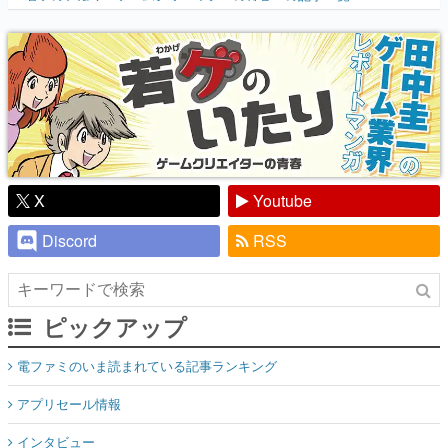
『少年ジャンプ』色だった【若ゲのいた
り】
X
Youtube
Discord
RSS
ピックアップ
電ファミのいま読まれている記事ランキング
アプリセール情報
インタビュー