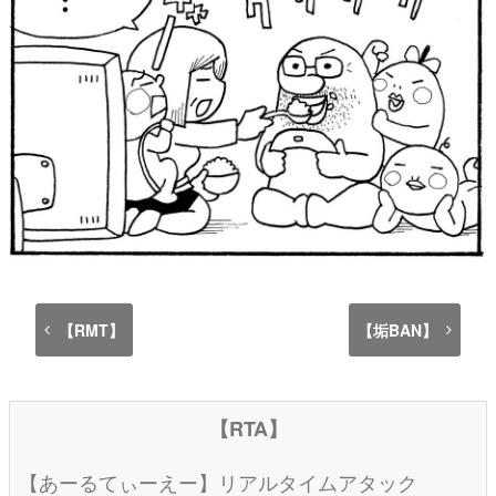
【RMT】
【垢BAN】
【RTA】
【あーるてぃーえー】リアルタイムアタック