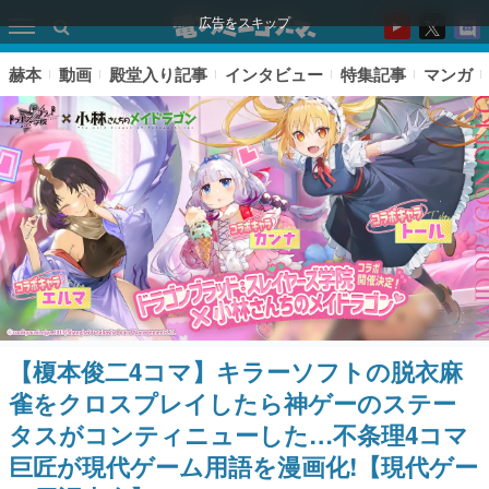
広告をスキップ
赫本
動画
殿堂入り記事
インタビュー
特集記事
マンガ
【榎本俊二4コマ】キラーソフトの脱衣麻
ピックアップ
雀をクロスプレイしたら神ゲーのステー
タスがコンティニューした…不条理4コマ
電ファミのいま読まれている記事ランキング
巨匠が現代ゲーム用語を漫画化!【現代ゲー
アプリセール情報