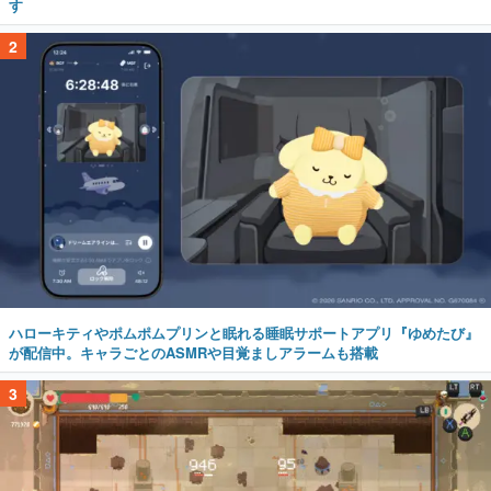
す
2
ハローキティやポムポムプリンと眠れる睡眠サポートアプリ『ゆめたび』
が配信中。キャラごとのASMRや目覚ましアラームも搭載
3