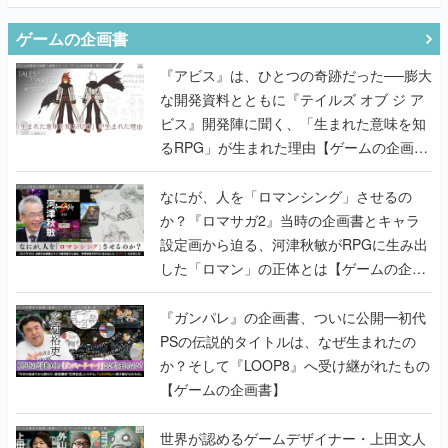
ゲームの企画書
『アビス』は、ひとつの奇跡だった──膨大
な開発資料とともに『テイルズ オブ ジ ア
ビス』開発陣に聞く、「生まれた意味を知
るRPG」が生まれた理由【ゲームの企画
書】
なにが、人を「ロマンシング」させるの
か？『ロマサガ2』当時の企画書とキャラ
設定画から迫る、河津秋敏がRPGに生み出
した「ロマン」の正体とは【ゲームの企画
書】
『ガンパレ』の企画書、ついに公開━初代
PSの伝説的タイトルは、なぜ生まれたの
か？そして『LOOP8』へ受け継がれたもの
【ゲームの企画書】
世界が認めるゲームデザイナー・上田文人