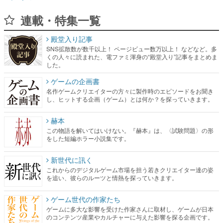
連載・特集一覧
殿堂入り記事
SNS拡散数が数千以上！ ページビュー数万以上！ などなど。多
くの人々に読まれた、電ファミ渾身の“殿堂入り”記事をまとめま
した。
ゲームの企画書
名作ゲームクリエイターの方々に製作時のエピソードをお聞き
し、ヒットする企画（ゲーム）とは何か？を探っていきます。
赫本
この物語を解いてはいけない。『赫本』は、〈試験問題〉の形
をした短編ホラー小説集です。
新世代に訊く
これからのデジタルゲーム市場を担う若きクリエイター達の姿
を追い、彼らのルーツと情熱を探っていきます。
ゲーム世代の作家たち
ゲームに多大な影響を受けた作家さんに取材し、ゲームが日本
のコンテンツ産業やカルチャーに与えた影響を探る企画です。