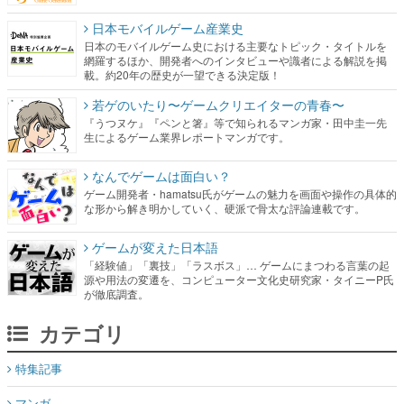
日本モバイルゲーム産業史
日本のモバイルゲーム史における主要なトピック・タイトルを
網羅するほか、開発者へのインタビューや識者による解説を掲
載。約20年の歴史が一望できる決定版！
若ゲのいたり〜ゲームクリエイターの青春〜
『うつヌケ』『ペンと箸』等で知られるマンガ家・田中圭一先
生によるゲーム業界レポートマンガです。
なんでゲームは面白い？
ゲーム開発者・hamatsu氏がゲームの魅力を画面や操作の具体的
な形から解き明かしていく、硬派で骨太な評論連載です。
ゲームが変えた日本語
「経験値」「裏技」「ラスボス」… ゲームにまつわる言葉の起
源や用法の変遷を、コンピューター文化史研究家・タイニーP氏
が徹底調査。
カテゴリ
特集記事
マンガ