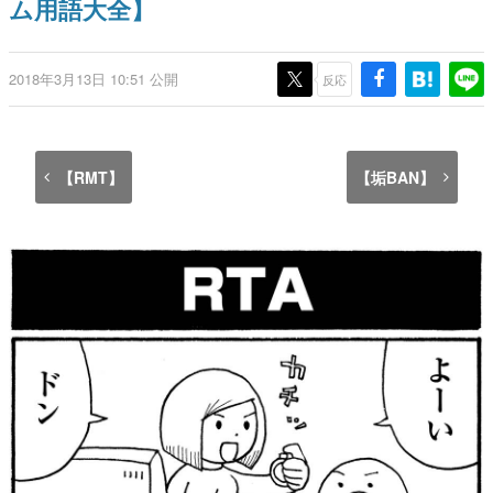
ム用語大全】
インタビュー
連載・特集一覧
2018年3月13日 10:51 公開
反応
殿堂入り記事
SNS拡散数が数千以上！ ページビュー数万以上！ などな
ど。多くの人々に読まれた、電ファミ渾身の“殿堂入り”記
事をまとめました。
【RMT】
【垢BAN】
ゲームの企画書
名作ゲームクリエイターの方々に製作時のエピソードをお
聞きし、ヒットする企画（ゲーム）とは何か？を探ってい
きます。
赫本
この物語を解いてはいけない。『赫本』は、〈試験問題〉
の形をした短編ホラー小説集です。
新世代に訊く
これからのデジタルゲーム市場を担う若きクリエイター達
の姿を追い、彼らのルーツと情熱を探っていきます。
ゲーム世代の作家たち
ゲームに多大な影響を受けた作家さんに取材し、ゲームが