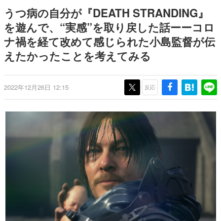
9年ぶりとなる日本公演を記念し
日本のコンテンツ産業やカルチャーに与えた影響を探る企
うつ病の自分が『DEATH STRANDING』
て
画です。
を遊んで、“実感”を取り戻した話ーーコロ
日本モバイルゲーム産業史
ナ禍を経て改めて感じられた小島監督が伝
日本のモバイルゲーム史における主要なトピック・タイト
ルを網羅するほか、開発者へのインタビューや識者による
えたかったことを考えてみる
解説を掲載。約20年の歴史が一望できる決定版！
若ゲのいたり〜ゲームクリエイターの青春〜
『うつヌケ』『ペンと箸』等で知られるマンガ家・田中圭
2022年12月26日 12:15
反応
一先生によるゲーム業界レポートマンガです。
なんでゲームは面白い？
ゲーム開発者・hamatsu氏がゲームの魅力を画面や操作の
具体的な形から解き明かしていく、硬派で骨太な評論連載
です。
ゲームが変えた日本語
「経験値」「裏技」「ラスボス」… ゲームにまつわる言葉
の起源や用法の変遷を、コンピューター文化史研究家・タ
イニーP氏が徹底調査。
カテゴリ
特集記事