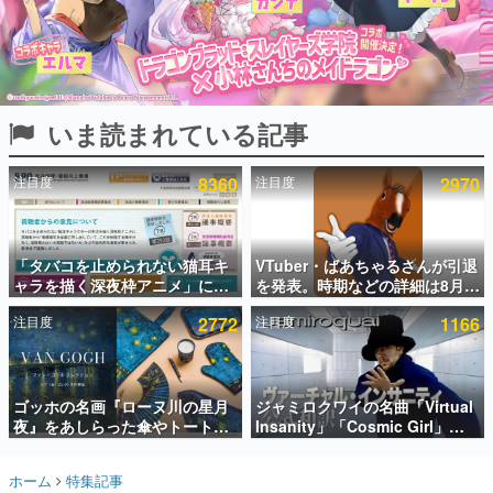
インタビュー
連載・特集一覧
殿堂入り記事
いま読まれている記事
SNS拡散数が数千以上！ ページビュー数万以上！ などな
ど。多くの人々に読まれた、電ファミ渾身の“殿堂入り”記
事をまとめました。
注目度
8360
注目度
2970
ゲームの企画書
名作ゲームクリエイターの方々に製作時のエピソードをお
聞きし、ヒットする企画（ゲーム）とは何か？を探ってい
「タバコを止められない猫耳キ
VTuber・ばあちゃるさんが引退
きます。
ャラを描く深夜枠アニメ」に視
を発表。時期などの詳細は8月9
赫本
聴者の一部から批判意見。違法
日15時からの配信で説明
この物語を解いてはいけない。『赫本』は、〈試験問題〉
注目度
2772
注目度
1166
薬物の使用と思しき描写も含め
の形をした短編ホラー小説集です。
て、BPOが議論を交わす
新世代に訊く
ゴッホの名画『ローヌ川の星月
ジャミロクワイの名曲「Virtual
これからのデジタルゲーム市場を担う若きクリエイター達
の姿を追い、彼らのルーツと情熱を探っていきます。
夜』をあしらった傘やトートバ
Insanity」「Cosmic Girl」
ッグなどが登場。8月7日21時よ
「Canned Heat」公式日本語字
り2日間限定で予約販売
幕付きMVがいきなり公開！
ゲーム世代の作家たち
ホーム
特集記事
「SUMMER SONIC 2026」での
ゲームに多大な影響を受けた作家さんに取材し、ゲームが