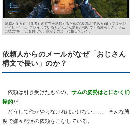
脅威となるBT（死者）の存在を感知するための“装備品”であるBB（ブリッジ
ベイビー）は、プレイしているとどんどん愛着が湧いてくる愛らしさ。サム
は後に“ルー”と名付けて、我が子のように接していく。
依頼人からのメールがなぜ「おじさん
構文で長い」のか？
依頼は引き受けたものの、
サムの姿勢はとにかく消
だ。
極的
どうして俺がやらなければいけない……。そんな態
度で嫌々配達の依頼をこなしている。