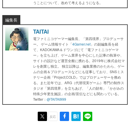
うことについて、改めて考えるようになる。
編集長
TAITAI
電ファミニコゲーマー編集長、「第四境界」プロデューサ
ー。 ゲーム情報サイト「
4Gamer.net
」の副編集長を経
て、KADOKAWA＆ドワンゴにて「電ファミニコゲーマ
ー」を立ち上げ、ゲーム業界を中心にした記事の執筆や、
サイトの設計など運営全般に携わる。2019年に株式会社マ
レを創業し独立。 独立以降は、編集業務のかたわら、ゲー
ムの企画＆プロデュースなどにも従事しており、SNSミス
テリー企画『Project;COLD』ではプロデューサーを務め
る。また近年では、ARG（代替現実ゲーム）専門の制作ス
タジオ「第四境界」を立ちあげ、「人の財布」「かがみの
特殊少年更生施設」の企画/宣伝などにも関わっている。
Twitter：
@TAITAI999
反応