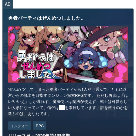
AD
勇者パーティはぜんめつしました。
“ぜんめつ”してしまった勇者パーティから1人だけ選んで、ともに迷
宮からの脱出を目指すダンジョン探索RPGです。 ただし勇者は「は
い/いいえ」しか喋れず、魔法使いは魔法が使えず、戦士は可愛らし
い人形になっていて、僧侶は██を崇拝しています。誰を救うのかを
選ぶのは、あなたです。
インディー
RPG
リリース日：2026年第4四半期