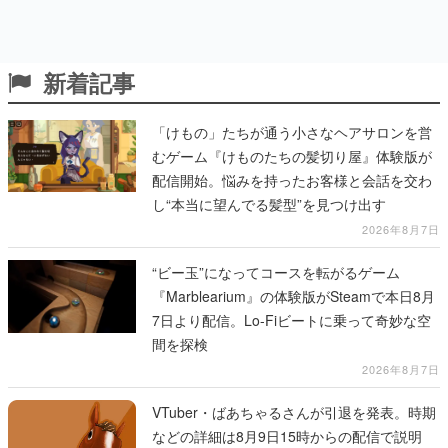
新着記事
「けもの」たちが通う小さなヘアサロンを営
むゲーム『けものたちの髪切り屋』体験版が
配信開始。悩みを持ったお客様と会話を交わ
し“本当に望んでる髪型”を見つけ出す
2026年8月7日
“ビー玉”になってコースを転がるゲーム
『Marblearium』の体験版がSteamで本日8月
7日より配信。Lo-Fiビートに乗って奇妙な空
間を探検
2026年8月7日
VTuber・ばあちゃるさんが引退を発表。時期
などの詳細は8月9日15時からの配信で説明