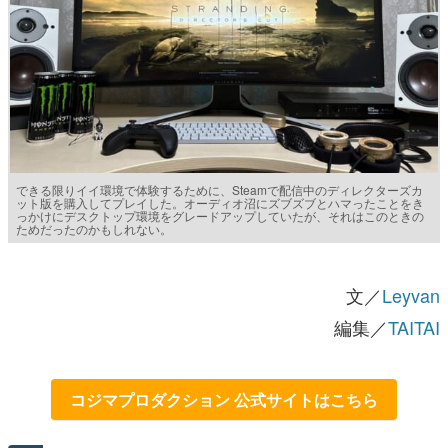
できる限りイイ環境で体験するために、Steamで配信中のディレクターズカ
ット版を購入してプレイした。オーディオ沼にズブズブとハマったことをき
っかけにデスクトップ環境をグレードアップしていたが、それはこのときの
ためだったのかもしれない。
文／
Leyvan
編集／
TAITAI
コジマプロダクション 公式サイトはこちら