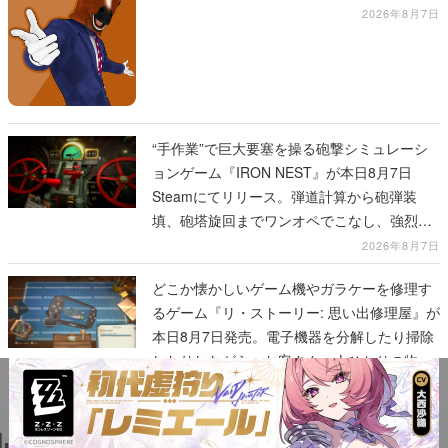
2026年8月7日
“手作業”で巨大要塞を操る砲撃シミュレーシ
ョンゲーム『IRON NEST』が本日8月7日
Steamにてリリース。弾道計算から砲弾装
填、砲塔旋回までワンオペでこなし、強烈な
一撃をブチかませるロマンある作品
2026年8月7日
どこか懐かしいゲーム機やガラケーを修理す
るゲーム『リ・ストーリー: 思い出修理屋』が
本日8月7日発売。電子機器を分解したり掃除
したりしながら、お客さん一人ひとりの物語
に耳を傾ける
2026年8月7日
ランキング