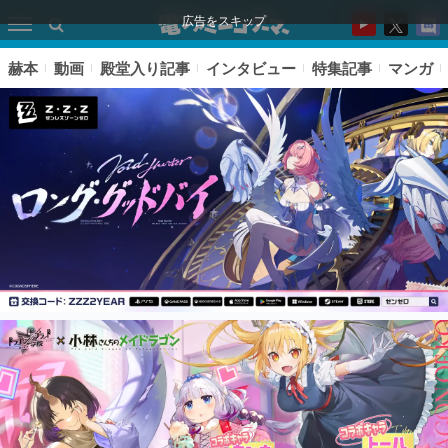
広告をスキップ
赫本
動画
殿堂入り記事
インタビュー
特集記事
マンガ
ピックアップ
電ファミのいま読まれている記事ランキング
アプリセール情報