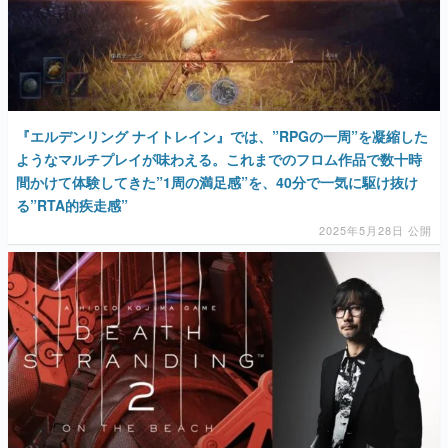
『エルデンリング ナイトレイン』では、”RPGの一周”を凝縮した
ようなマルチプレイが味わえる。これまでのフロム作品で数十時
間かけて体験してきた”1周の満足感”を、40分で一気に駆け抜け
る”RTA的疾走感”
2025年5月28日 公開