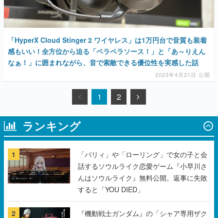
「HyperX Cloud Stinger 2 ワイヤレス」は1万円台で音質も装着
感もいい！全方位から迫る「ペラペラソース！」と「あ～りえん
なぁ！」に囲まれながら、音で索敵できる優位性を実感した話
2023年4月21日 公開
1
2
ランキング
1
「パリィ」や「ローリング」で女の子と会
話するソウルライク恋愛ゲーム『小早川さ
んはソウルライク』無料公開。返事に失敗
すると「YOU DIED」
2
『機動戦士ガンダム』の「シャア専用ザク