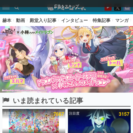
広告をスキップ
赫本
動画
殿堂入り記事
インタビュー
特集記事
マンガ
いま読まれている記事
ピックアップ
注目度
7667
注目度
3157
電ファミのいま読まれている記事ランキング
アプリセール情報