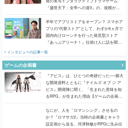
発の実写インタラクティブドラマゲーム
『盛世天下：女帝への道II』の、規模が違
うこだわりをプロデューサーに聞いた
半年でアプリストアをオープン？ スマホア
プリの“代替ストア”として、わずか6ヵ月で
国内向けローンチを行った発見型ストア
『あっぷアリーナ！』仕掛け人に話を聞い
てみた
インタビュー
の記事一覧
ゲームの企画書
『アビス』は、ひとつの奇跡だった──膨大
な開発資料とともに『テイルズ オブ ジ ア
ビス』開発陣に聞く、「生まれた意味を知
るRPG」が生まれた理由【ゲームの企画
書】
なにが、人を「ロマンシング」させるの
か？『ロマサガ2』当時の企画書とキャラ
設定画から迫る、河津秋敏がRPGに生み出