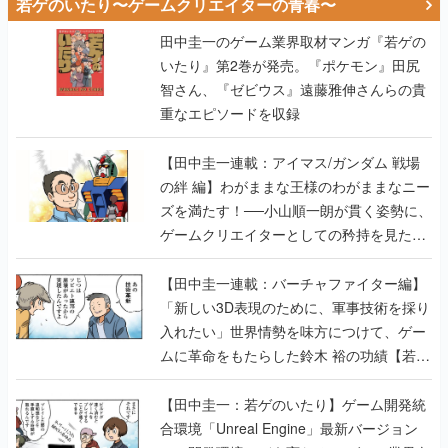
若ゲのいたり〜ゲームクリエイターの青春〜
田中圭一のゲーム業界取材マンガ『若ゲの
いたり』第2巻が発売。『ポケモン』田尻
智さん、『ゼビウス』遠藤雅伸さんらの貴
重なエピソードを収録
【田中圭一連載：アイマス/ガンダム 戦場
の絆 編】わがままな王様のわがままなニー
ズを満たす！──小山順一朗が貫く姿勢に、
ゲームクリエイターとしての矜持を見た
【若ゲのいたり最終回】
【田中圭一連載：バーチャファイター編】
「新しい3D表現のために、軍事技術を採り
入れたい」世界情勢を味方につけて、ゲー
ムに革命をもたらした鈴木 裕の功績【若ゲ
のいたり】
【田中圭一：若ゲのいたり】ゲーム開発統
合環境「Unreal Engine」最新バージョン