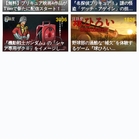
【無料】プリキュア映画4作品が
『名探偵プリキュア！』謎の怪
TVerで新たに配信スタート！な
盗「デッチ・アゲイン」の担当
インタビュー
んと2018年～2024年の映画ほぼ
キャストは天﨑滉平さんと判
注目度
3036
注目度
1826
すべてが見放題に、ぶっちゃけ
明。『Re:ゼロから始める異世
連載・特集一覧
ありえないラインナップ
界生活』オットー役、『ヒプノ
シスマイク』山田三郎役など
殿堂入り記事
SNS拡散数が数千以上！ ページビュー数万以上！ などな
『機動戦士ガンダム』の「シャ
野球部の過酷な“補欠”を体験す
ど。多くの人々に読まれた、電ファミ渾身の“殿堂入り”記
ア専用ザクⅡ」をイメージした
るゲーム『球ひろい
事をまとめました。
散水ホースリールが予約開始。
Simulator』が「1件」のウィッ
本体にはシャアのパーソナルマ
シュリストをもとにチェコ語に
ゲームの企画書
ークやジオン公国軍のエンブレ
対応しSNSで話題に。『キング
名作ゲームクリエイターの方々に製作時のエピソードをお
聞きし、ヒットする企画（ゲーム）とは何か？を探ってい
ム、型式番号などを配置
ダム・カム』開発元やチェコの
きます。
プロ野球選手から称賛の声
赫本
この物語を解いてはいけない。『赫本』は、〈試験問題〉
の形をした短編ホラー小説集です。
新世代に訊く
これからのデジタルゲーム市場を担う若きクリエイター達
の姿を追い、彼らのルーツと情熱を探っていきます。
ゲーム世代の作家たち
ゲームに多大な影響を受けた作家さんに取材し、ゲームが