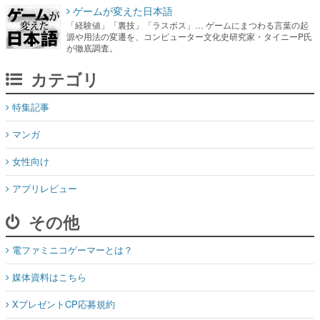
ゲームが変えた日本語
「経験値」「裏技」「ラスボス」… ゲームにまつわる言葉の起
源や用法の変遷を、コンピューター文化史研究家・タイニーP氏
が徹底調査。
カテゴリ
特集記事
マンガ
女性向け
アプリレビュー
その他
電ファミニコゲーマーとは？
媒体資料はこちら
XプレゼントCP応募規約