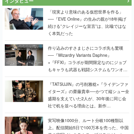
インタビュー
「現実より意味のある仮想世界を作る」
──『EVE Online』の生みの親が18年掲げ
続ける”クレイジーな宣言”は、比喩ではな
く本気だった
作り込みのすさまじさにコラボ先も驚嘆
──『Wizardry Variants Daphne』
×『FFXI』コラボが期間限定なのにジョブ
もキャラも武器も戦闘システムもワンオフ
で作り込まれた理由を両ディレクターに聞
く
『TATSUJIN』の弓削雅稔×『ライデンファ
イターズ』の齋藤貴幸──かつて縦シュー全
盛期を支えていた2人が、30年後に同じ会
社で机を並べる理由とは。新作
『TATSUJIN EXTREME』で初タッグを組
んだレジェンド2人に訊く開発秘話
実写映像1000分、ルート分岐100種類以
上。配信開始5日で100万本を売った、中国