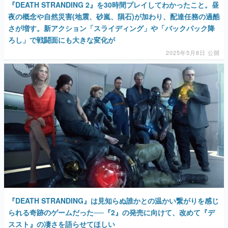
『DEATH STRANDING 2』を30時間プレイしてわかったこと。昼
夜の概念や自然災害(地震、砂嵐、隕石)が加わり、配達任務の過酷
さが増す。新アクション「スライディング」や「バックパック降
ろし」で戦闘面にも大きな変化が
2025年5月8日 公開
『DEATH STRANDING』は見知らぬ誰かとの温かい繋がりを感じ
られる奇跡のゲームだった──『2』の発売に向けて、改めて『デ
ススト』の凄さを語らせてほしい