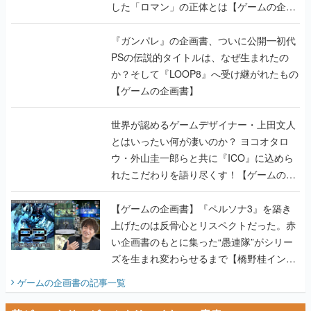
した「ロマン」の正体とは【ゲームの企画
書】
『ガンパレ』の企画書、ついに公開━初代
PSの伝説的タイトルは、なぜ生まれたの
か？そして『LOOP8』へ受け継がれたもの
【ゲームの企画書】
世界が認めるゲームデザイナー・上田文人
とはいったい何が凄いのか？ ヨコオタロ
ウ・外山圭一郎らと共に『ICO』に込めら
れたこだわりを語り尽くす！【ゲームの企
画書】
【ゲームの企画書】『ペルソナ3』を築き
上げたのは反骨心とリスペクトだった。赤
い企画書のもとに集った“愚連隊”がシリー
ズを生まれ変わらせるまで【橋野桂インタ
ビュー】
ゲームの企画書
の記事一覧