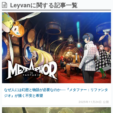
Leyvanに関する記事一覧
日本のコンテンツ産業やカルチャーに与えた影響を探る企
画です。
日本モバイルゲーム産業史
日本のモバイルゲーム史における主要なトピック・タイト
ルを網羅するほか、開発者へのインタビューや識者による
解説を掲載。約20年の歴史が一望できる決定版！
若ゲのいたり〜ゲームクリエイターの青春〜
『うつヌケ』『ペンと箸』等で知られるマンガ家・田中圭
一先生によるゲーム業界レポートマンガです。
なんでゲームは面白い？
ゲーム開発者・hamatsu氏がゲームの魅力を画面や操作の
具体的な形から解き明かしていく、硬派で骨太な評論連載
です。
ゲームが変えた日本語
「経験値」「裏技」「ラスボス」… ゲームにまつわる言葉
の起源や用法の変遷を、コンピューター文化史研究家・タ
イニーP氏が徹底調査。
なぜ人には幻想と物語が必要なのか──『メタファー：リファンタ
ジオ』が描く不安と希望
カテゴリ
2025年11月24日 公開
特集記事