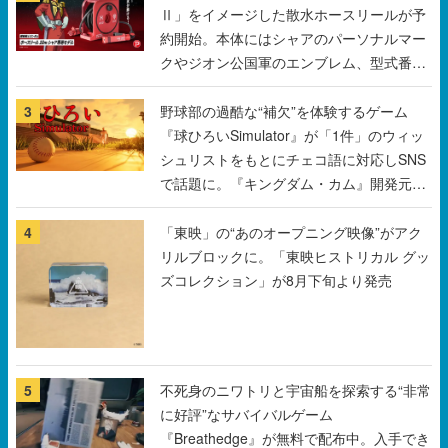
Ⅱ」をイメージした散水ホースリールが予
約開始。本体にはシャアのパーソナルマー
クやジオン公国軍のエンブレム、型式番号
などを配置
3
野球部の過酷な“補欠”を体験するゲーム
『球ひろいSimulator』が「1件」のウィッ
シュリストをもとにチェコ語に対応しSNS
で話題に。『キングダム・カム』開発元や
チェコのプロ野球選手から称賛の声
4
「東映」の“あのオープニング映像”がアク
リルブロックに。「東映ヒストリカル グッ
ズコレクション」が8月下旬より発売
5
不死身のニワトリと宇宙船を探索する“非常
に好評”なサバイバルゲーム
『Breathedge』が無料で配布中。入手でき