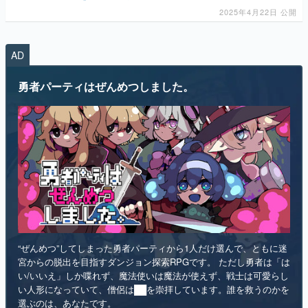
2025年4月22日 公開
AD
勇者パーティはぜんめつしました。
“ぜんめつ”してしまった勇者パーティから1人だけ選んで、ともに迷
宮からの脱出を目指すダンジョン探索RPGです。 ただし勇者は「は
い/いいえ」しか喋れず、魔法使いは魔法が使えず、戦士は可愛らし
い人形になっていて、僧侶は██を崇拝しています。誰を救うのかを
選ぶのは、あなたです。