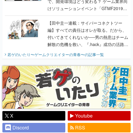
で、開発環境はどう変わる？ ゲーム業界向
けソリューションイベント「GTMF2019」
に行って、より理解を深めよう【PR】
【田中圭一連載：サイバーコネクトツー
編】すべての責任はオレが取る。だから、
付いてきてくれないか──男の熱意はチーム
解散の危機を救い、『.hack』成功の活路を
開く。業界の快男児・松山 洋に流れる血は
若ゲのいたり〜ゲームクリエイターの青春〜
の記事一覧
『少年ジャンプ』色だった【若ゲのいた
り】
X
Youtube
Discord
RSS