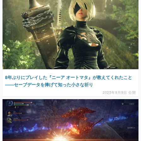
マンガ
女性向け
アプリレビュー
その他
電ファミニコゲーマーとは？
運営：株式会社マレ
8年ぶりにプレイした『ニーア オートマタ』が教えてくれたこと
——セーブデータを捧げて知った小さな祈り
2025年9月9日 公開