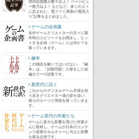
SNS拡散数が数千以上！ ページビュ
ー数万以上！ などなど。多くの人々
に読まれた、電ファミ渾身の“殿堂入
り”記事をまとめました。
ゲームの企画書
名作ゲームクリエイターの方々に製
作時のエピソードをお聞きし、ヒッ
トする企画（ゲーム）とは何か？を
探っていきます。
赫本
この物語を解いてはいけない。『赫
本』は、〈試験問題〉の形をした短
編ホラー小説集です。
新世代に訊く
これからのデジタルゲーム市場を担
う若きクリエイター達の姿を追い、
彼らのルーツと情熱を探っていきま
す。
ゲーム世代の作家たち
ゲームに多大な影響を受けた作家さ
んに取材し、ゲームが日本のコンテ
ンツ産業やカルチャーに与えた影響
を探る企画です。