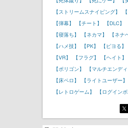
【死体蹴り】
【死にゲー】
【
【ストリームスナイピング】
【
【弾幕】
【チート】
【DLC】
【寝落ち】
【ネカマ】
【ネナ
【ハメ技】
【PK】
【ピヨる】
【VR】
【フラグ】
【ヘイト】
【ポリゴン】
【マルチエンディ
【床ペロ】
【ライトユーザー】
【レトロゲーム】
【ログインボ