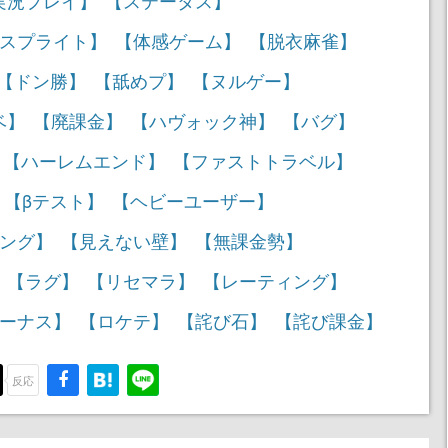
実況プレイ】
【ステータス】
スプライト】
【体感ゲーム】
【脱衣麻雀】
【ドン勝】
【舐めプ】
【ヌルゲー】
ベ】
【廃課金】
【ハヴォック神】
【バグ】
【ハーレムエンド】
【ファストトラベル】
【βテスト】
【ヘビーユーザー】
ング】
【見えない壁】
【無課金勢】
【ラグ】
【リセマラ】
【レーティング】
ーナス】
【ロケテ】
【詫び石】
【詫び課金】
反応