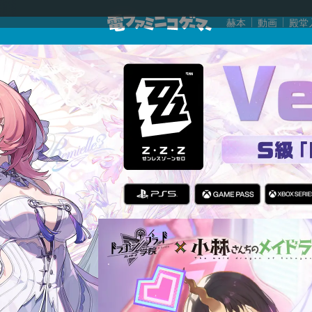
赫本
動画
殿堂