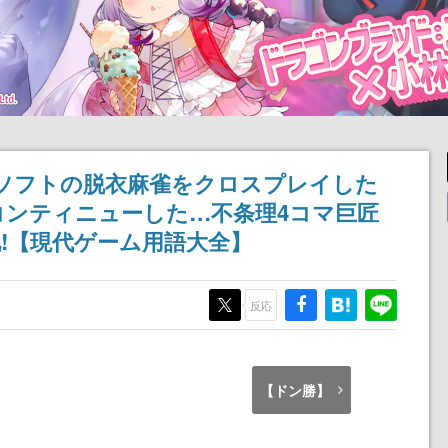
ソフトの脱衣麻雀をクロスプレイした
コンティニューした…不条理4コマ巨匠
!【現代ゲーム用語大全】
反応
【ドン勝】