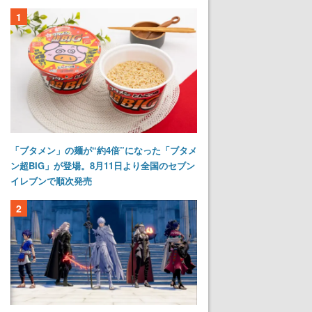
1
「ブタメン」の麺が“約4倍”になった「ブタメ
ン超BIG」が登場。8月11日より全国のセブン
イレブンで順次発売
2