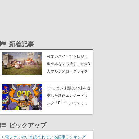
新着記事
可愛いスイーツを転がし
重火器をぶっ放す、最大3
人マルチのローグライク
アクションゲーム『チョ
コレートパレード』体験
“すっぱい”刺激的な味を追
版が配信開始。ボスラッ
求した新作エナジードリ
シュが巻き起こる戦場で
ンク「Ehtel（エテル）」
敵を倒し、コインを集め
の体験型イベントが東京
てスコアを競い合え
で開催中、8月28日ま
ピックアップ
で。イベント会場では試
飲やグッズの販売も実施
電ファミのいま読まれている記事ランキング