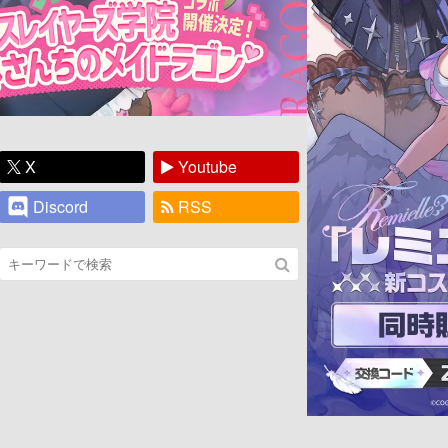
X
Youtube
Discord
RSS