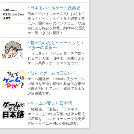
日本モバイルゲーム産業史
日本のモバイルゲーム史における主
要なトピック・タイトルを網羅する
ほか、開発者へのインタビューや識
者による解説を掲載。約20年の歴史
が一望できる決定版！
若ゲのいたり〜ゲームクリエ
イターの青春〜
『うつヌケ』『ペンと箸』等で知ら
れるマンガ家・田中圭一先生による
ゲーム業界レポートマンガです。
なんでゲームは面白い？
ゲーム開発者・hamatsu氏がゲーム
の魅力を画面や操作の具体的な形か
ら解き明かしていく、硬派で骨太な
評論連載です。
ゲームが変えた日本語
「経験値」「裏技」「ラスボス」…
ゲームにまつわる言葉の起源や用法
の変遷を、コンピューター文化史研
究家・タイニーP氏が徹底調査。