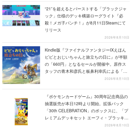
“21”を超えるとバーストする「ブラックジャ
ック」仕様のデッキ構築ローグライト『必
殺！メガ子パンチ！』が8月11日Steamにて
リリース
2026年8月10日
Kindle版『ファイナルファンタジーIXえほん
ビビとおじいちゃんと旅立ちの日に』が半額
の「660円」となるセールが開催中。原作ス
タッフの青木和彦氏と板鼻利幸氏による「ビ
ビ」の前日譚
2026年8月10日
『ポケモンカードゲーム』30周年記念商品の
抽選販売が本日12時より開始。拡張パック
「30th CELEBRATION」のボックスに、「プ
レミアムデッキセット エーフィ・ブラッキ
ー」「FUTURISTIC BOX」の計3商品
2026年8月10日