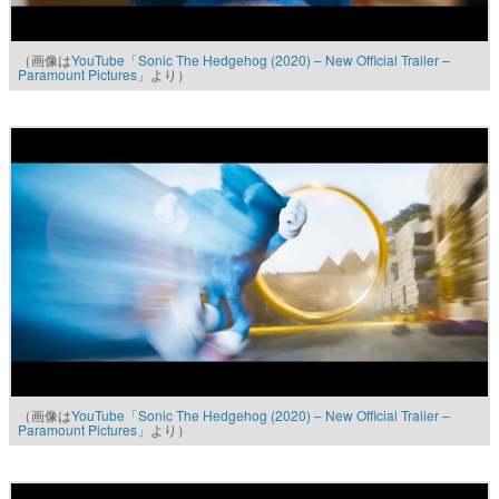
（画像は
YouTube「Sonic The Hedgehog (2020) – New Official Trailer –
Paramount Pictures」
より）
（画像は
YouTube「Sonic The Hedgehog (2020) – New Official Trailer –
Paramount Pictures」
より）