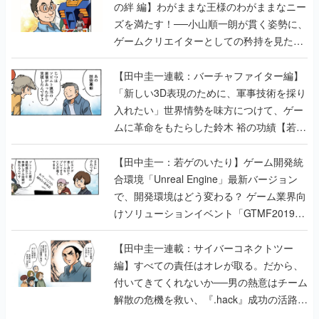
の絆 編】わがままな王様のわがままなニー
ズを満たす！──小山順一朗が貫く姿勢に、
ゲームクリエイターとしての矜持を見た
【若ゲのいたり最終回】
【田中圭一連載：バーチャファイター編】
「新しい3D表現のために、軍事技術を採り
入れたい」世界情勢を味方につけて、ゲー
ムに革命をもたらした鈴木 裕の功績【若ゲ
のいたり】
【田中圭一：若ゲのいたり】ゲーム開発統
合環境「Unreal Engine」最新バージョン
で、開発環境はどう変わる？ ゲーム業界向
けソリューションイベント「GTMF2019」
に行って、より理解を深めよう【PR】
【田中圭一連載：サイバーコネクトツー
編】すべての責任はオレが取る。だから、
付いてきてくれないか──男の熱意はチーム
解散の危機を救い、『.hack』成功の活路を
開く。業界の快男児・松山 洋に流れる血は