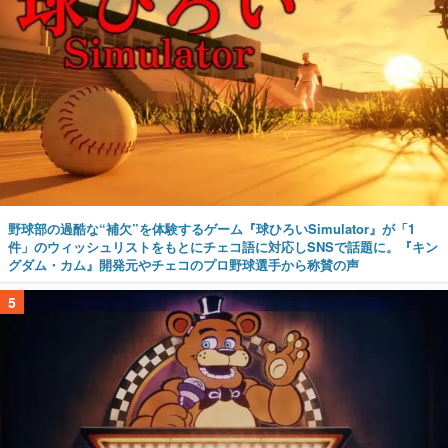
野球部の過酷な“補欠”を体験するゲーム『球ひろいSimulator』が「1
件」のウィッシュリストをもとにチェコ語に対応しSNSで話題に。『キン
グダム・カム』開発元やチェコのプロ野球選手から称賛の声
5