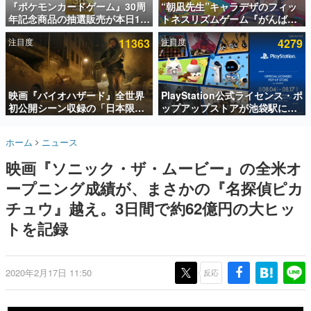
『ポケモンカードゲーム』30周
“朝凪先生”キャラデザのフィッ
年記念商品の抽選販売が本日12
トネスリズムゲーム『がんば
インタビュー
時より開始。拡張パック「30th
れ！チアリズム』Steamストア
注目度
11363
注目度
4279
CELEBRATION」のボックス
ページが公開。キャラクターの
連載・特集一覧
に、「プレミアムデッキセット
CVは陽向葵ゅかさん
エーフィ・ブラッキー」
殿堂入り記事
「FUTURISTIC BOX」の計3商
SNS拡散数が数千以上！ ページビュー数万以上！ などな
品
映画『バイオハザード』全世界
PlayStation公式ライセンス・ポ
ど。多くの人々に読まれた、電ファミ渾身の“殿堂入り”記
初公開シーン収録の「日本限
ップアップストアが池袋駅にて
事をまとめました。
定」予告映像が解禁。バイオの
期間限定で開催。夏のアパレル
日（8月10日）にあわせて、
や『ブラッドボーン』の新作ア
ゲームの企画書
ホーム
ニュース
「ラクーンシティ総合病院」へ
イテムが登場
名作ゲームクリエイターの方々に製作時のエピソードをお
聞きし、ヒットする企画（ゲーム）とは何か？を探ってい
行く配達人の姿が披露
映画『ソニック・ザ・ムービー』の全米オ
きます。
ープニング成績が、まさかの『名探偵ピカ
赫本
この物語を解いてはいけない。『赫本』は、〈試験問題〉
チュウ』越え。3日間で約62億円の大ヒッ
の形をした短編ホラー小説集です。
トを記録
新世代に訊く
これからのデジタルゲーム市場を担う若きクリエイター達
の姿を追い、彼らのルーツと情熱を探っていきます。
2020年2月17日 11:50
反応
ゲーム世代の作家たち
ゲームに多大な影響を受けた作家さんに取材し、ゲームが