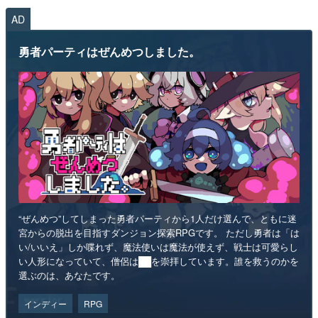
AD
勇者パーティはぜんめつしました。
“ぜんめつ”してしまった勇者パーティから1人だけ選んで、ともに迷
宮からの脱出を目指すダンジョン探索RPGです。 ただし勇者は「は
い/いいえ」しか喋れず、魔法使いは魔法が使えず、戦士は可愛らし
い人形になっていて、僧侶は██を崇拝しています。誰を救うのかを
選ぶのは、あなたです。
インディー
RPG