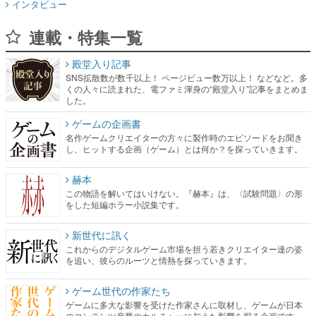
インタビュー
連載・特集一覧
殿堂入り記事
SNS拡散数が数千以上！ ページビュー数万以上！ などなど。多
くの人々に読まれた、電ファミ渾身の“殿堂入り”記事をまとめま
した。
ゲームの企画書
名作ゲームクリエイターの方々に製作時のエピソードをお聞き
し、ヒットする企画（ゲーム）とは何か？を探っていきます。
赫本
この物語を解いてはいけない。『赫本』は、〈試験問題〉の形
をした短編ホラー小説集です。
新世代に訊く
これからのデジタルゲーム市場を担う若きクリエイター達の姿
を追い、彼らのルーツと情熱を探っていきます。
ゲーム世代の作家たち
ゲームに多大な影響を受けた作家さんに取材し、ゲームが日本
のコンテンツ産業やカルチャーに与えた影響を探る企画です。