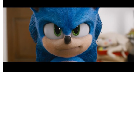
日本のコンテンツ産業やカルチャーに与えた影響を探る企
画です。
日本モバイルゲーム産業史
日本のモバイルゲーム史における主要なトピック・タイト
ルを網羅するほか、開発者へのインタビューや識者による
解説を掲載。約20年の歴史が一望できる決定版！
若ゲのいたり〜ゲームクリエイターの青春〜
『うつヌケ』『ペンと箸』等で知られるマンガ家・田中圭
一先生によるゲーム業界レポートマンガです。
なんでゲームは面白い？
ゲーム開発者・hamatsu氏がゲームの魅力を画面や操作の
具体的な形から解き明かしていく、硬派で骨太な評論連載
です。
ゲームが変えた日本語
「経験値」「裏技」「ラスボス」… ゲームにまつわる言葉
の起源や用法の変遷を、コンピューター文化史研究家・タ
イニーP氏が徹底調査。
カテゴリ
特集記事