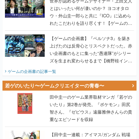
世界が認めるゲームデザイナー・上田文人
とはいったい何が凄いのか？ ヨコオタロ
ウ・外山圭一郎らと共に『ICO』に込めら
れたこだわりを語り尽くす！【ゲームの企
画書】
【ゲームの企画書】『ペルソナ3』を築き
上げたのは反骨心とリスペクトだった。赤
い企画書のもとに集った“愚連隊”がシリー
ズを生まれ変わらせるまで【橋野桂インタ
ビュー】
ゲームの企画書
の記事一覧
若ゲのいたり〜ゲームクリエイターの青春〜
田中圭一のゲーム業界取材マンガ『若ゲの
いたり』第2巻が発売。『ポケモン』田尻
智さん、『ゼビウス』遠藤雅伸さんらの貴
重なエピソードを収録
【田中圭一連載：アイマス/ガンダム 戦場