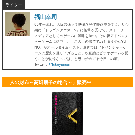
ライター
福山幸司
85年生まれ。大阪芸術大学映像学科で映画史を学ぶ。幼少
期に『ドラゴンクエストV』に衝撃を受けて、ストーリー
メディアとしてのゲームに興味を持つ。その後アドベンチ
ャーゲームに熱中し、『この世の果てで恋を唄う少女YU-
NO』がオールタイムベスト。最近ではアドベンチャーゲ
ームの歴史を掘り下げること、映画論とビデオゲームを繋
ぐことが使命なのでは、と思い始めてる今日この頃。
Twitter：
@fukuyaman
「人の財布～高畑朋子の場合～」販売中