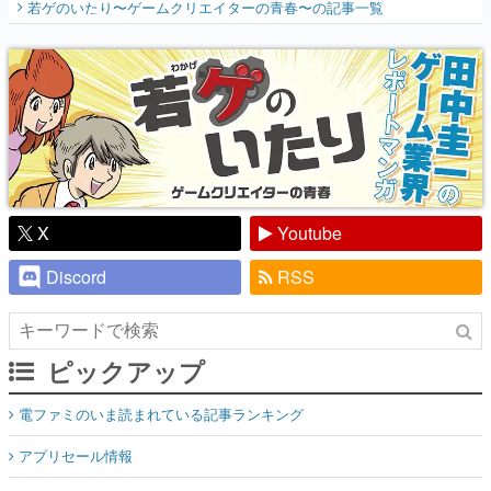
若ゲのいたり〜ゲームクリエイターの青春〜
の記事一覧
『少年ジャンプ』色だった【若ゲのいた
り】
X
Youtube
Discord
RSS
ピックアップ
電ファミのいま読まれている記事ランキング
アプリセール情報