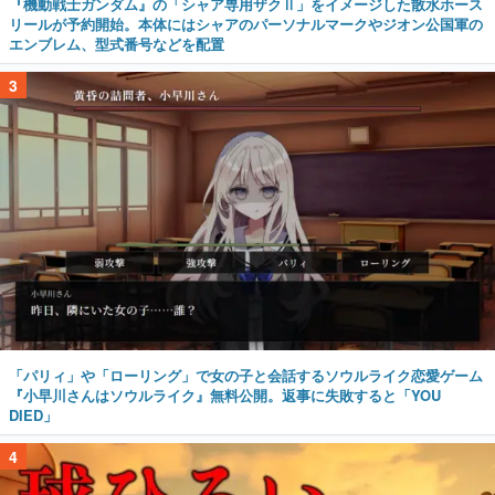
『機動戦士ガンダム』の「シャア専用ザクⅡ」をイメージした散水ホース
リールが予約開始。本体にはシャアのパーソナルマークやジオン公国軍の
エンブレム、型式番号などを配置
3
「パリィ」や「ローリング」で女の子と会話するソウルライク恋愛ゲーム
『小早川さんはソウルライク』無料公開。返事に失敗すると「YOU
DIED」
4