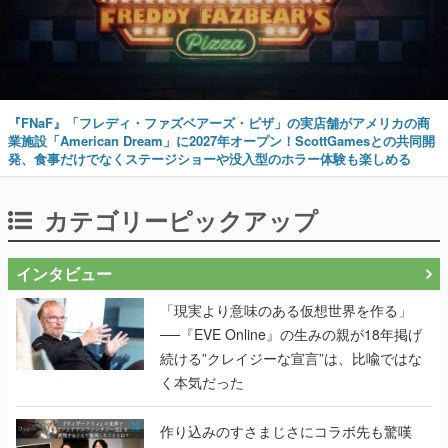
『FNaF』「フレディ・ファズベアーズ・ピザ」の実店舗がアメリカの商
業施設「American Dream」に2027年オープン！ScottGamesとの共同開
発、食事だけでなくステージショーや没入型のホラー体験も楽しめる
カテゴリーピックアップ
インタビュー
「現実より意味のある仮想世界を作る」
──『EVE Online』の生みの親が18年掲げ
続ける”クレイジーな宣言”は、比喩ではな
く本気だった
作り込みのすさまじさにコラボ先も驚嘆