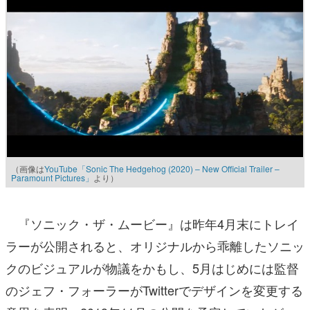
（画像は
YouTube「Sonic The Hedgehog (2020) – New Official Trailer –
Paramount Pictures」
より）
『ソニック・ザ・ムービー』は昨年4月末にトレイ
ラーが公開されると、オリジナルから乖離したソニッ
クのビジュアルが物議をかもし、5月はじめには監督
のジェフ・フォーラーがTwitterでデザインを変更する