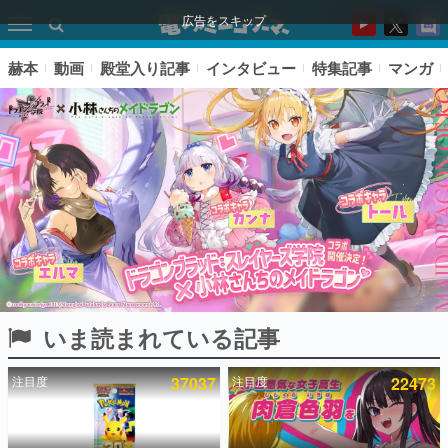
広告をスキップ
赫本
動画
殿堂入り記事
インタビュー
特集記事
マンガ
いま読まれている記事
ピックアップ
注目度
37037
注目度
22473
電ファミのいま読まれている記事ランキング
アプリセール情報