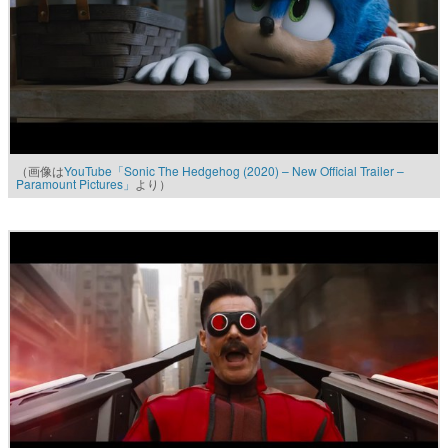
（画像は
YouTube「Sonic The Hedgehog (2020) – New Official Trailer –
Paramount Pictures」
より）