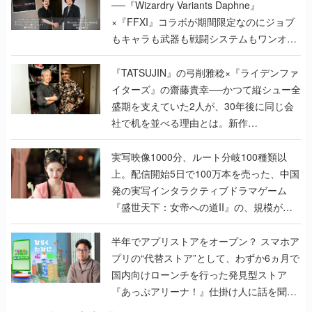
──『Wizardry Variants Daphne』
×『FFXI』コラボが期間限定なのにジョブ
もキャラも武器も戦闘システムもワンオフ
で作り込まれた理由を両ディレクターに聞
く
『TATSUJIN』の弓削雅稔×『ライデンファ
イターズ』の齋藤貴幸──かつて縦シュー全
盛期を支えていた2人が、30年後に同じ会
社で机を並べる理由とは。新作
『TATSUJIN EXTREME』で初タッグを組
んだレジェンド2人に訊く開発秘話
実写映像1000分、ルート分岐100種類以
上。配信開始5日で100万本を売った、中国
発の実写インタラクティブドラマゲーム
『盛世天下：女帝への道II』の、規模が違
うこだわりをプロデューサーに聞いた
半年でアプリストアをオープン？ スマホア
プリの“代替ストア”として、わずか6ヵ月で
国内向けローンチを行った発見型ストア
『あっぷアリーナ！』仕掛け人に話を聞い
てみた