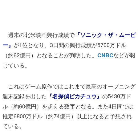
マンガ
女性向け
週末の北米映画興行成績で
『ソニック・ザ・ムービ
アプリレビュー
が1位となり、3日間の興行成績が5700万ドル
ー』
その他
（約62億円）となることが判明した。
などが報
CNBC
電ファミニコゲーマーとは？
じている。
運営：株式会社マレ
これはゲーム原作ではこれまで最高のオープニング
週末記録を出した
の5430万ド
『名探偵ピカチュウ』
ル（約60億円）を超える数字となる。また4日間では
推定6800万ドル（約74億円）以上になると予想され
ている。