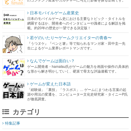
日本モバイルゲーム産業史
日本のモバイルゲーム史における主要なトピック・タイトルを
網羅するほか、開発者へのインタビューや識者による解説を掲
載。約20年の歴史が一望できる決定版！
若ゲのいたり〜ゲームクリエイターの青春〜
『うつヌケ』『ペンと箸』等で知られるマンガ家・田中圭一先
生によるゲーム業界レポートマンガです。
なんでゲームは面白い？
ゲーム開発者・hamatsu氏がゲームの魅力を画面や操作の具体的
な形から解き明かしていく、硬派で骨太な評論連載です。
ゲームが変えた日本語
「経験値」「裏技」「ラスボス」… ゲームにまつわる言葉の起
源や用法の変遷を、コンピューター文化史研究家・タイニーP氏
が徹底調査。
カテゴリ
特集記事