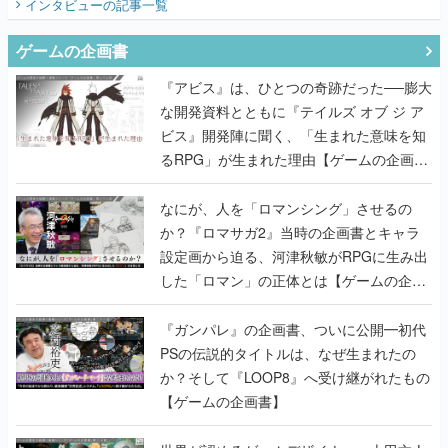
インタビュー
の記事一覧
ゲームの企画書
『アビス』は、ひとつの奇跡だった──膨大
な開発資料とともに『テイルズ オブ ジ ア
ビス』開発陣に聞く、「生まれた意味を知
るRPG」が生まれた理由【ゲームの企画
書】
なにが、人を「ロマンシング」させるの
か？『ロマサガ2』当時の企画書とキャラ
設定画から迫る、河津秋敏がRPGに生み出
した「ロマン」の正体とは【ゲームの企画
書】
『ガンパレ』の企画書、ついに公開━初代
PSの伝説的タイトルは、なぜ生まれたの
か？そして『LOOP8』へ受け継がれたもの
【ゲームの企画書】