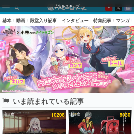
広告をスキップ
赫本
動画
殿堂入り記事
インタビュー
特集記事
マンガ
いま読まれている記事
ピックアップ
注目度
10208
注目度
8030
電ファミのいま読まれている記事ランキング
アプリセール情報