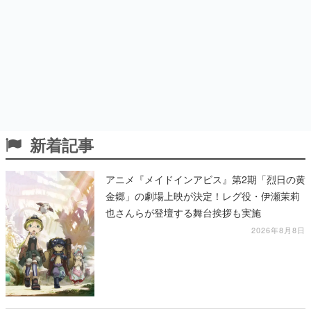
新着記事
アニメ『メイドインアビス』第2期「烈日の黄
金郷」の劇場上映が決定！レグ役・伊瀬茉莉
也さんらが登壇する舞台挨拶も実施
2026年8月8日