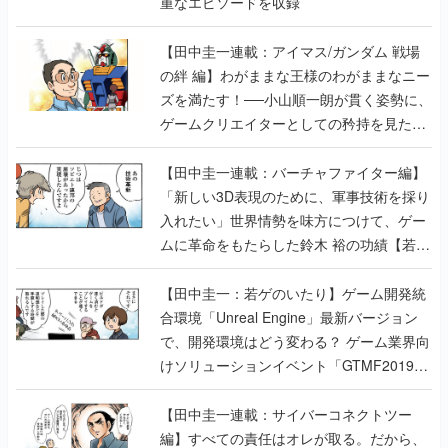
重なエピソードを収録
【田中圭一連載：アイマス/ガンダム 戦場
の絆 編】わがままな王様のわがままなニー
ズを満たす！──小山順一朗が貫く姿勢に、
ゲームクリエイターとしての矜持を見た
【若ゲのいたり最終回】
【田中圭一連載：バーチャファイター編】
「新しい3D表現のために、軍事技術を採り
入れたい」世界情勢を味方につけて、ゲー
ムに革命をもたらした鈴木 裕の功績【若ゲ
のいたり】
【田中圭一：若ゲのいたり】ゲーム開発統
合環境「Unreal Engine」最新バージョン
で、開発環境はどう変わる？ ゲーム業界向
けソリューションイベント「GTMF2019」
に行って、より理解を深めよう【PR】
【田中圭一連載：サイバーコネクトツー
編】すべての責任はオレが取る。だから、