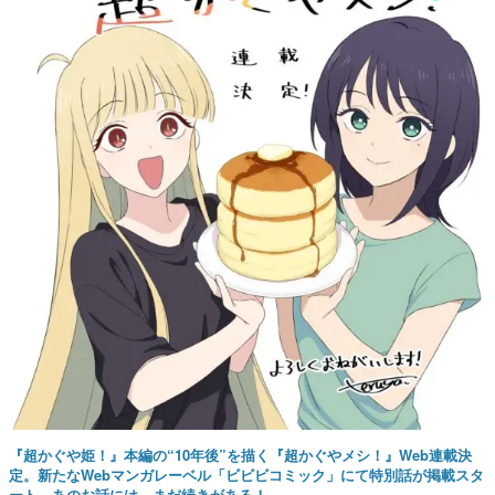
『超かぐや姫！』本編の“10年後”を描く『超かぐやメシ！』Web連載決
定。新たなWebマンガレーベル「ビビビコミック」にて特別話が掲載スタ
ート、あのお話には…まだ続きがある！