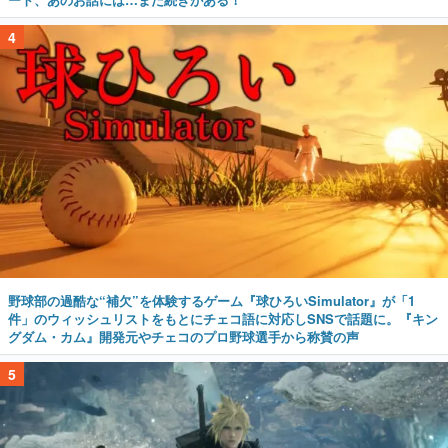
4
野球部の過酷な“補欠”を体験するゲーム『球ひろいSimulator』が「1
件」のウィッシュリストをもとにチェコ語に対応しSNSで話題に。『キン
グダム・カム』開発元やチェコのプロ野球選手から称賛の声
5