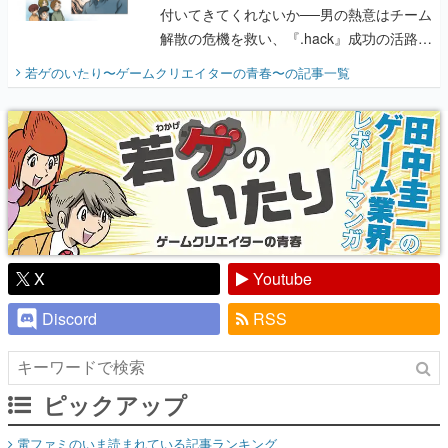
付いてきてくれないか──男の熱意はチーム
解散の危機を救い、『.hack』成功の活路を
開く。業界の快男児・松山 洋に流れる血は
若ゲのいたり〜ゲームクリエイターの青春〜
の記事一覧
『少年ジャンプ』色だった【若ゲのいた
り】
X
Youtube
Discord
RSS
ピックアップ
電ファミのいま読まれている記事ランキング