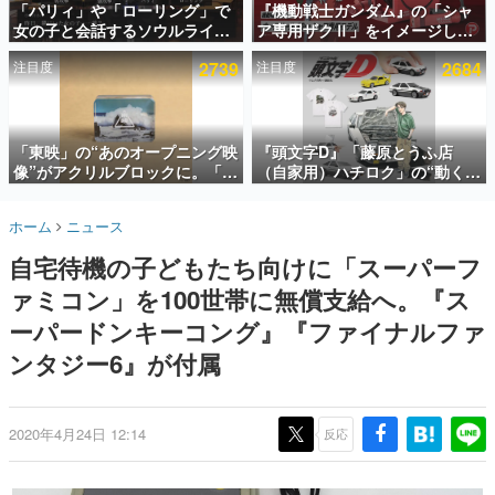
「パリィ」や「ローリング」で
『機動戦士ガンダム』の「シャ
女の子と会話するソウルライク
ア専用ザクⅡ」をイメージした
インタビュー
恋愛ゲーム『小早川さんはソウ
散水ホースリールが予約開始。
注目度
2739
注目度
2684
ルライク』無料公開。返事に失
本体にはシャアのパーソナルマ
連載・特集一覧
敗すると「YOU DIED」
ークやジオン公国軍のエンブレ
ム、型式番号などを配置
殿堂入り記事
SNS拡散数が数千以上！ ページビュー数万以上！ などな
「東映」の“あのオープニング映
『頭文字D』「藤原とうふ店
ど。多くの人々に読まれた、電ファミ渾身の“殿堂入り”記
像”がアクリルブロックに。「東
（自家用）ハチロク」の“動くテ
事をまとめました。
映ヒストリカル グッズコレクシ
ィッシュケース”が買えるポップ
ョン」が8月下旬より発売
アップショップが開催へ。マン
ゲームの企画書
ホーム
ニュース
ガの舞台である群馬の「イオン
名作ゲームクリエイターの方々に製作時のエピソードをお
聞きし、ヒットする企画（ゲーム）とは何か？を探ってい
モール高崎」にて、8月11日か
自宅待機の子どもたち向けに「スーパーフ
きます。
ら8月20日までの期間限定で開
催予定
ァミコン」を100世帯に無償支給へ。『ス
赫本
この物語を解いてはいけない。『赫本』は、〈試験問題〉
ーパードンキーコング』『ファイナルファ
の形をした短編ホラー小説集です。
ンタジー6』が付属
新世代に訊く
これからのデジタルゲーム市場を担う若きクリエイター達
の姿を追い、彼らのルーツと情熱を探っていきます。
2020年4月24日 12:14
反応
ゲーム世代の作家たち
ゲームに多大な影響を受けた作家さんに取材し、ゲームが