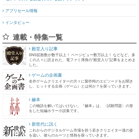
アプリセール情報
インタビュー
連載・特集一覧
殿堂入り記事
SNS拡散数が数千以上！ ページビュー数万以上！ などなど。多
くの人々に読まれた、電ファミ渾身の“殿堂入り”記事をまとめま
した。
ゲームの企画書
名作ゲームクリエイターの方々に製作時のエピソードをお聞き
し、ヒットする企画（ゲーム）とは何か？を探っていきます。
赫本
この物語を解いてはいけない。『赫本』は、〈試験問題〉の形
をした短編ホラー小説集です。
新世代に訊く
これからのデジタルゲーム市場を担う若きクリエイター達の姿
を追い、彼らのルーツと情熱を探っていきます。