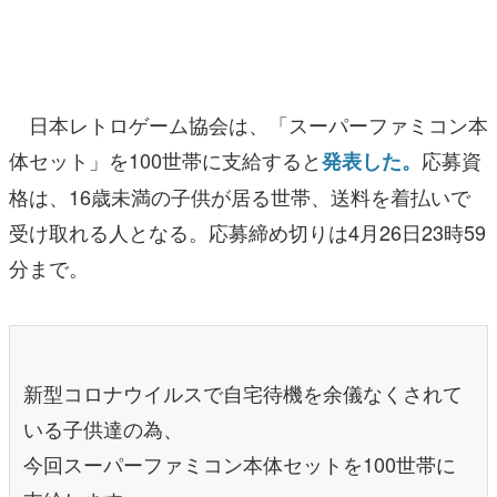
マンガ
女性向け
日本レトロゲーム協会は、「スーパーファミコン本
アプリレビュー
体セット」を100世帯に支給すると
応募資
発表した。
その他
格は、16歳未満の子供が居る世帯、送料を着払いで
電ファミニコゲーマーとは？
受け取れる人となる。応募締め切りは4月26日23時59
分まで。
運営：株式会社マレ
新型コロナウイルスで自宅待機を余儀なくされて
いる子供達の為、
今回スーパーファミコン本体セットを100世帯に