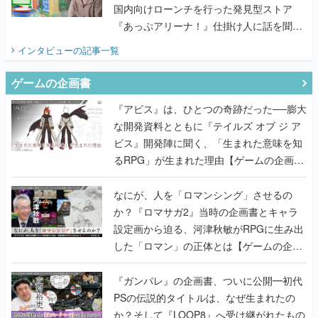
国内向けローンチを行った発見型ストア
『あっぷアリーナ！』仕掛け人に話を聞い
てみた
インタビュー
の記事一覧
ゲームの企画書
『アビス』は、ひとつの奇跡だった──膨大
な開発資料とともに『テイルズ オブ ジ ア
ビス』開発陣に聞く、「生まれた意味を知
るRPG」が生まれた理由【ゲームの企画
書】
なにが、人を「ロマンシング」させるの
か？『ロマサガ2』当時の企画書とキャラ
設定画から迫る、河津秋敏がRPGに生み出
した「ロマン」の正体とは【ゲームの企画
書】
『ガンパレ』の企画書、ついに公開━初代
PSの伝説的タイトルは、なぜ生まれたの
か？そして『LOOP8』へ受け継がれたもの