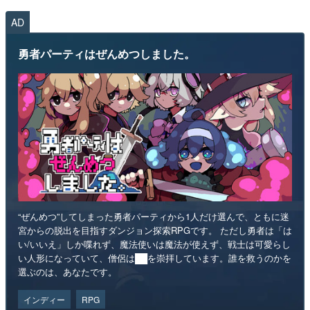
AD
勇者パーティはぜんめつしました。
“ぜんめつ”してしまった勇者パーティから1人だけ選んで、ともに迷
宮からの脱出を目指すダンジョン探索RPGです。 ただし勇者は「は
い/いいえ」しか喋れず、魔法使いは魔法が使えず、戦士は可愛らし
い人形になっていて、僧侶は██を崇拝しています。誰を救うのかを
選ぶのは、あなたです。
インディー
RPG