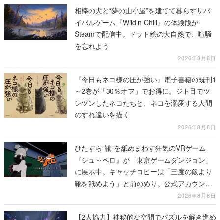
相棒の犬と“夢の山小屋”を建てて暮らすサバ
イバルゲーム『Wild n Chill』の体験版が
Steamで配信中。ドット絵の大自然で、喧騒
を忘れよう
2026年8月8日
『今日もネコ様の圧が強い』電子書籍の既刊1
～2巻が「30％オフ」でお得に。ジト目でツ
ンツンしたネコたちと、ネコを溺愛する人間
のすれ違いを描く
2026年8月8日
ひたすら“靴”を舐めまわす狂気のVRゲーム
『シュ～ペロ』が「東京ゲームダンジョン」
に展示中。キャッチコピーは「三度の飯より
靴を舐めよう」と前のめり。公式アカウント
も開設され、2026年リリースに向けて開発中
2026年8月8日
【2人協力】神秘的な空間でパズルを解き進め