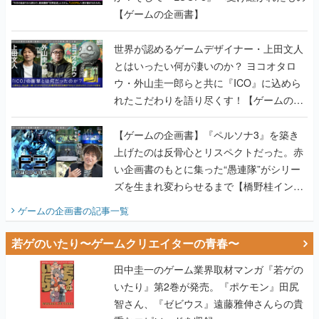
【ゲームの企画書】
世界が認めるゲームデザイナー・上田文人
とはいったい何が凄いのか？ ヨコオタロ
ウ・外山圭一郎らと共に『ICO』に込めら
れたこだわりを語り尽くす！【ゲームの企
画書】
【ゲームの企画書】『ペルソナ3』を築き
上げたのは反骨心とリスペクトだった。赤
い企画書のもとに集った“愚連隊”がシリー
ズを生まれ変わらせるまで【橋野桂インタ
ビュー】
ゲームの企画書
の記事一覧
若ゲのいたり〜ゲームクリエイターの青春〜
田中圭一のゲーム業界取材マンガ『若ゲの
いたり』第2巻が発売。『ポケモン』田尻
智さん、『ゼビウス』遠藤雅伸さんらの貴