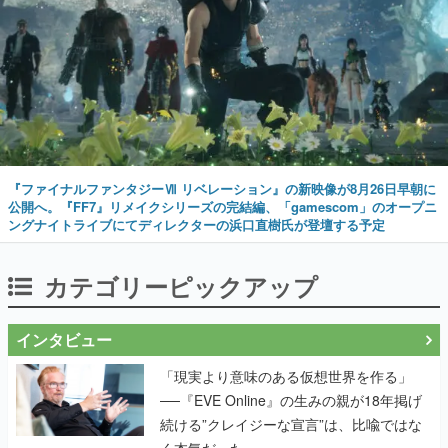
『ファイナルファンタジーⅦ リベレーション』の新映像が8月26日早朝に
公開へ。『FF7』リメイクシリーズの完結編、「gamescom」のオープニ
ングナイトライブにてディレクターの浜口直樹氏が登壇する予定
カテゴリーピックアップ
インタビュー
「現実より意味のある仮想世界を作る」
──『EVE Online』の生みの親が18年掲げ
続ける”クレイジーな宣言”は、比喩ではな
く本気だった