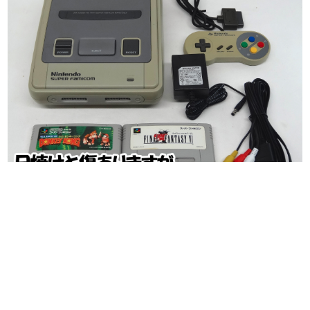
日本のコンテンツ産業やカルチャーに与えた影響を探る企
画です。
日本モバイルゲーム産業史
日本のモバイルゲーム史における主要なトピック・タイト
ルを網羅するほか、開発者へのインタビューや識者による
解説を掲載。約20年の歴史が一望できる決定版！
若ゲのいたり〜ゲームクリエイターの青春〜
『うつヌケ』『ペンと箸』等で知られるマンガ家・田中圭
一先生によるゲーム業界レポートマンガです。
なんでゲームは面白い？
ゲーム開発者・hamatsu氏がゲームの魅力を画面や操作の
具体的な形から解き明かしていく、硬派で骨太な評論連載
です。
ゲームが変えた日本語
「経験値」「裏技」「ラスボス」… ゲームにまつわる言葉
の起源や用法の変遷を、コンピューター文化史研究家・タ
イニーP氏が徹底調査。
カテゴリ
特集記事