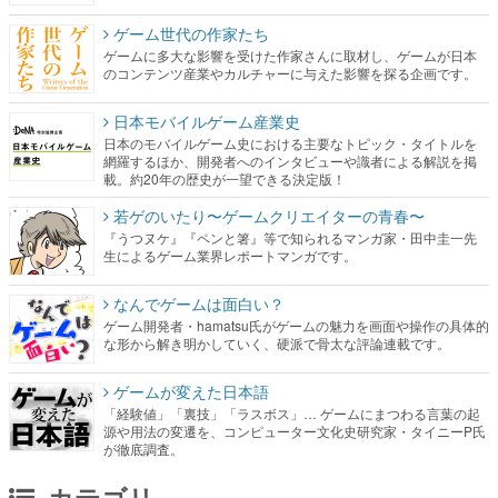
ゲーム世代の作家たち
ゲームに多大な影響を受けた作家さんに取材し、ゲームが日本
のコンテンツ産業やカルチャーに与えた影響を探る企画です。
日本モバイルゲーム産業史
日本のモバイルゲーム史における主要なトピック・タイトルを
網羅するほか、開発者へのインタビューや識者による解説を掲
載。約20年の歴史が一望できる決定版！
若ゲのいたり〜ゲームクリエイターの青春〜
『うつヌケ』『ペンと箸』等で知られるマンガ家・田中圭一先
生によるゲーム業界レポートマンガです。
なんでゲームは面白い？
ゲーム開発者・hamatsu氏がゲームの魅力を画面や操作の具体的
な形から解き明かしていく、硬派で骨太な評論連載です。
ゲームが変えた日本語
「経験値」「裏技」「ラスボス」… ゲームにまつわる言葉の起
源や用法の変遷を、コンピューター文化史研究家・タイニーP氏
が徹底調査。
カテゴリ