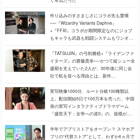
作り込みのすさまじさにコラボ先も驚嘆
──『Wizardry Variants Daphne』
×『FFXI』コラボが期間限定なのにジョブ
もキャラも武器も戦闘システムもワンオフ
で作り込まれた理由を両ディレクターに聞
く
『TATSUJIN』の弓削雅稔×『ライデンファ
イターズ』の齋藤貴幸──かつて縦シュー全
盛期を支えていた2人が、30年後に同じ会
社で机を並べる理由とは。新作
『TATSUJIN EXTREME』で初タッグを組
んだレジェンド2人に訊く開発秘話
実写映像1000分、ルート分岐100種類以
上。配信開始5日で100万本を売った、中国
発の実写インタラクティブドラマゲーム
『盛世天下：女帝への道II』の、規模が違
うこだわりをプロデューサーに聞いた
半年でアプリストアをオープン？ スマホア
プリの“代替ストア”として、わずか6ヵ月で