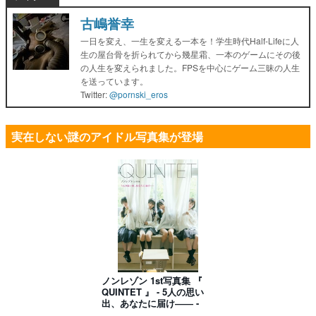
古嶋誉幸
一日を変え、一生を変える一本を！学生時代Half-Lifeに人
生の屋台骨を折られてから幾星霜、一本のゲームにその後
の人生を変えられました。FPSを中心にゲーム三昧の人生
を送っています。
Twitter:
@pornski_eros
実在しない謎のアイドル写真集が登場
ノンレゾン 1st写真集 『
QUINTET 』 - 5人の思い
出、あなたに届け―― -