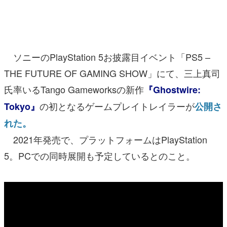
マンガ
女性向け
ソニーのPlayStation 5お披露目イベント「PS5 –
アプリレビュー
THE FUTURE OF GAMING SHOW」にて、三上真司
その他
氏率いるTango Gameworksの新作
『Ghostwire:
電ファミニコゲーマーとは？
の初となるゲームプレイトレイラーが
Tokyo』
公開さ
れた。
運営：株式会社マレ
2021年発売で、プラットフォームはPlayStation
5。PCでの同時展開も予定しているとのこと。