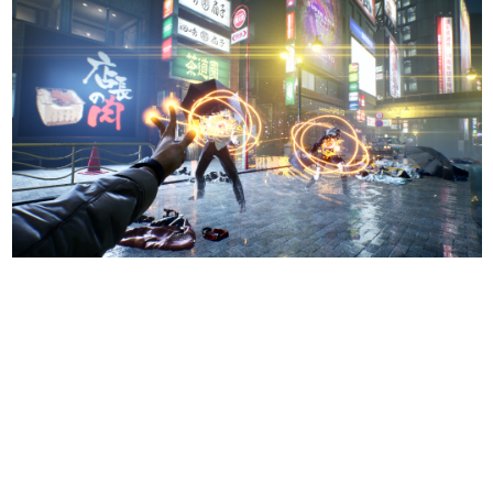
日本のコンテンツ産業やカルチャーに与えた影響を探る企
画です。
日本モバイルゲーム産業史
日本のモバイルゲーム史における主要なトピック・タイト
ルを網羅するほか、開発者へのインタビューや識者による
解説を掲載。約20年の歴史が一望できる決定版！
若ゲのいたり〜ゲームクリエイターの青春〜
『うつヌケ』『ペンと箸』等で知られるマンガ家・田中圭
一先生によるゲーム業界レポートマンガです。
なんでゲームは面白い？
ゲーム開発者・hamatsu氏がゲームの魅力を画面や操作の
具体的な形から解き明かしていく、硬派で骨太な評論連載
です。
ゲームが変えた日本語
「経験値」「裏技」「ラスボス」… ゲームにまつわる言葉
の起源や用法の変遷を、コンピューター文化史研究家・タ
イニーP氏が徹底調査。
カテゴリ
特集記事