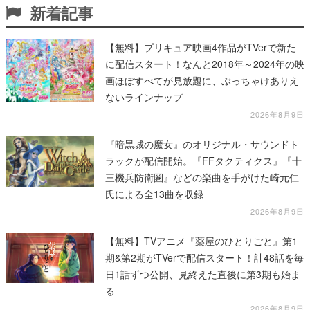
新着記事
【無料】プリキュア映画4作品がTVerで新た
に配信スタート！なんと2018年～2024年の映
画ほぼすべてが見放題に、ぶっちゃけありえ
ないラインナップ
2026年8月9日
『暗黒城の魔女』のオリジナル・サウンドト
ラックが配信開始。『FFタクティクス』『十
三機兵防衛圏』などの楽曲を手がけた崎元仁
氏による全13曲を収録
2026年8月9日
【無料】TVアニメ『薬屋のひとりごと』第1
期&第2期がTVerで配信スタート！計48話を毎
日1話ずつ公開、見終えた直後に第3期も始ま
る
2026年8月9日