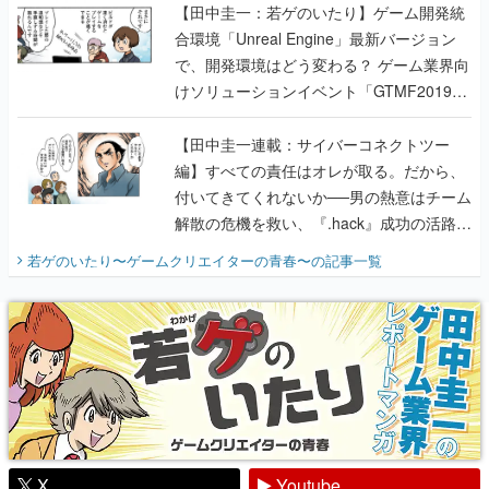
【田中圭一：若ゲのいたり】ゲーム開発統
合環境「Unreal Engine」最新バージョン
で、開発環境はどう変わる？ ゲーム業界向
けソリューションイベント「GTMF2019」
に行って、より理解を深めよう【PR】
【田中圭一連載：サイバーコネクトツー
編】すべての責任はオレが取る。だから、
付いてきてくれないか──男の熱意はチーム
解散の危機を救い、『.hack』成功の活路を
開く。業界の快男児・松山 洋に流れる血は
若ゲのいたり〜ゲームクリエイターの青春〜
の記事一覧
『少年ジャンプ』色だった【若ゲのいた
り】
X
Youtube