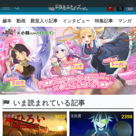
広告をスキップ
赫本
動画
殿堂入り記事
インタビュー
特集記事
マンガ
いま読まれている記事
ピックアップ
注目度
3652
注目度
2398
電ファミのいま読まれている記事ランキング
アプリセール情報