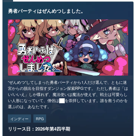
勇者パーティはぜんめつしました。
“ぜんめつ”してしまった勇者パーティから1人だけ選んで、ともに迷
宮からの脱出を目指すダンジョン探索RPGです。 ただし勇者は「は
い/いいえ」しか喋れず、魔法使いは魔法が使えず、戦士は可愛らし
い人形になっていて、僧侶は██を崇拝しています。誰を救うのかを
選ぶのは、あなたです。
インディー
RPG
リリース日：2026年第4四半期