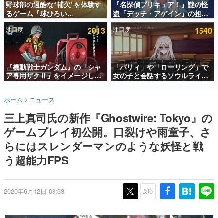
野球部の過酷な“補欠”を体験す
『名探偵プリキュア！』謎の怪
るゲーム『球ひろい
盗「デッチ・アゲイン」の担当
インタビュー
Simulator』が「1件」のウィッ
キャストは天﨑滉平さんと判
注目度
2013
注目度
1540
シュリストをもとにチェコ語に
明。『Re:ゼロから始める異世
連載・特集一覧
対応しSNSで話題に。『キング
界生活』オットー役、『ヒプノ
ダム・カム』開発元やチェコの
シスマイク』山田三郎役など
殿堂入り記事
プロ野球選手から称賛の声
SNS拡散数が数千以上！ ページビュー数万以上！ などな
『機動戦士ガンダム』の「シャ
「パリィ」や「ローリング」で
ど。多くの人々に読まれた、電ファミ渾身の“殿堂入り”記
ア専用ザクⅡ」をイメージした
女の子と会話するソウルライク
事をまとめました。
散水ホースリールが予約開始。
恋愛ゲーム『小早川さんはソウ
本体にはシャアのパーソナルマ
ルライク』無料公開。返事に失
ゲームの企画書
ホーム
ニュース
ークやジオン公国軍のエンブレ
敗すると「YOU DIED」
名作ゲームクリエイターの方々に製作時のエピソードをお
聞きし、ヒットする企画（ゲーム）とは何か？を探ってい
ム、型式番号などを配置
三上真司氏の新作『Ghostwire: Tokyo』の
きます。
ゲームプレイ初公開。口裂けや雨童子、さ
赫本
この物語を解いてはいけない。『赫本』は、〈試験問題〉
らにはスレンダーマンのような妖怪と戦
の形をした短編ホラー小説集です。
う超能力FPS
新世代に訊く
これからのデジタルゲーム市場を担う若きクリエイター達
の姿を追い、彼らのルーツと情熱を探っていきます。
2020年6月12日 08:38
反応
ゲーム世代の作家たち
ゲームに多大な影響を受けた作家さんに取材し、ゲームが