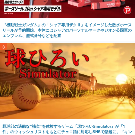
『機動戦士ガンダム』の「シャア専用ザクⅡ」をイメージした散水ホース
リールが予約開始。本体にはシャアのパーソナルマークやジオン公国軍の
エンブレム、型式番号などを配置
3
野球部の過酷な“補欠”を体験するゲーム『球ひろいSimulator』が「1
件」のウィッシュリストをもとにチェコ語に対応しSNSで話題に。『キン