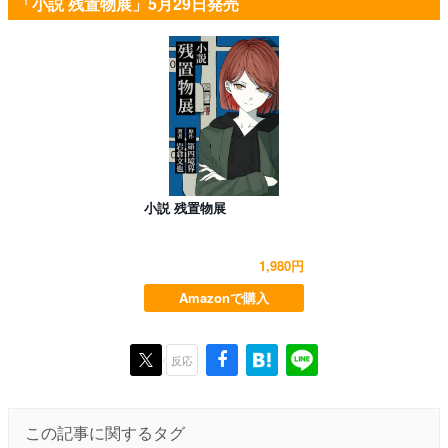
「小説 残置物展」5月29日発売
小説 残置物展
1,980円
Amazonで購入
反応
この記事に関するタグ