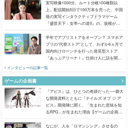
んだレジェンド2人に訊く開発秘話
実写映像1000分、ルート分岐100種類以
上。配信開始5日で100万本を売った、中国
発の実写インタラクティブドラマゲーム
『盛世天下：女帝への道II』の、規模が違
うこだわりをプロデューサーに聞いた
半年でアプリストアをオープン？ スマホア
プリの“代替ストア”として、わずか6ヵ月で
国内向けローンチを行った発見型ストア
『あっぷアリーナ！』仕掛け人に話を聞い
てみた
インタビュー
の記事一覧
ゲームの企画書
『アビス』は、ひとつの奇跡だった──膨大
な開発資料とともに『テイルズ オブ ジ ア
ビス』開発陣に聞く、「生まれた意味を知
るRPG」が生まれた理由【ゲームの企画
書】
なにが、人を「ロマンシング」させるの