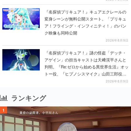
『名探偵プリキュア！』キュアエクレールの
変身シーンが無料公開スタート。「プリキュ
ア！フライング・インフィニティ！」のバン
ク映像も同時公開
2026年8月9日
『名探偵プリキュア！』謎の怪盗「デッチ・
アゲイン」の担当キャストは天﨑滉平さんと
判明。『Re:ゼロから始める異世界生活』オッ
トー役、『ヒプノシスマイク』山田三郎役な
ど
2026年8月9日
ランキング
1