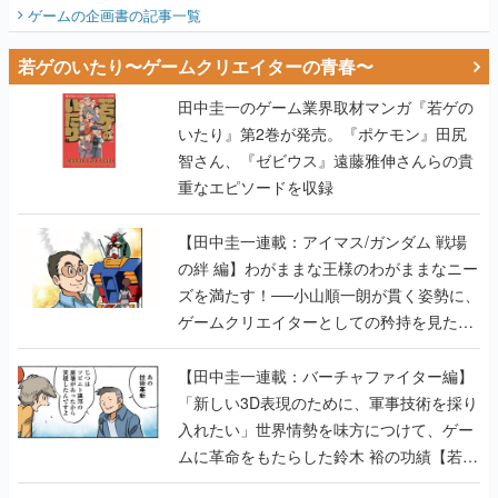
ビュー】
ゲームの企画書
の記事一覧
若ゲのいたり〜ゲームクリエイターの青春〜
田中圭一のゲーム業界取材マンガ『若ゲの
いたり』第2巻が発売。『ポケモン』田尻
智さん、『ゼビウス』遠藤雅伸さんらの貴
重なエピソードを収録
【田中圭一連載：アイマス/ガンダム 戦場
の絆 編】わがままな王様のわがままなニー
ズを満たす！──小山順一朗が貫く姿勢に、
ゲームクリエイターとしての矜持を見た
【若ゲのいたり最終回】
【田中圭一連載：バーチャファイター編】
「新しい3D表現のために、軍事技術を採り
入れたい」世界情勢を味方につけて、ゲー
ムに革命をもたらした鈴木 裕の功績【若ゲ
のいたり】