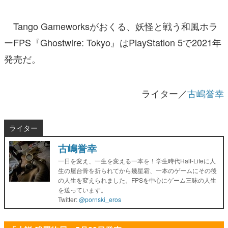
Tango Gameworksがおくる、妖怪と戦う和風ホラ
ーFPS『Ghostwire: Tokyo』はPlayStation 5で2021年
発売だ。
ライター／
古嶋誉幸
ライター
古嶋誉幸
一日を変え、一生を変える一本を！学生時代Half-Lifeに人
生の屋台骨を折られてから幾星霜、一本のゲームにその後
の人生を変えられました。FPSを中心にゲーム三昧の人生
を送っています。
Twitter:
@pornski_eros