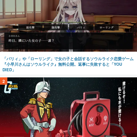
「パリィ」や「ローリング」で女の子と会話するソウルライク恋愛ゲーム
『小早川さんはソウルライク』無料公開。返事に失敗すると「YOU
DIED」
2