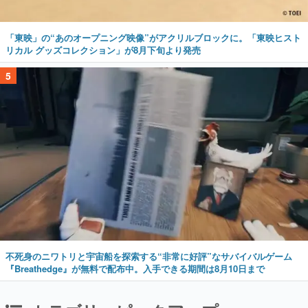
「東映」の“あのオープニング映像”がアクリルブロックに。「東映ヒスト
リカル グッズコレクション」が8月下旬より発売
5
不死身のニワトリと宇宙船を探索する“非常に好評”なサバイバルゲーム
『Breathedge』が無料で配布中。入手できる期間は8月10日まで