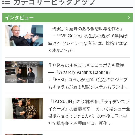
カテゴリーピックアップ
インタビュー
「現実より意味のある仮想世界を作る」
──『EVE Online』の生みの親が18年掲げ
続ける”クレイジーな宣言”は、比喩ではな
く本気だった
作り込みのすさまじさにコラボ先も驚嘆
──『Wizardry Variants Daphne』
×『FFXI』コラボが期間限定なのにジョブ
もキャラも武器も戦闘システムもワンオフ
で作り込まれた理由を両ディレクターに聞
く
『TATSUJIN』の弓削雅稔×『ライデンファ
イターズ』の齋藤貴幸──かつて縦シュー全
盛期を支えていた2人が、30年後に同じ会
社で机を並べる理由とは。新作
『TATSUJIN EXTREME』で初タッグを組