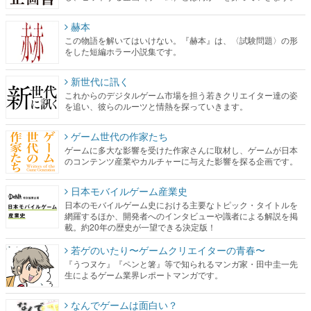
赫本
この物語を解いてはいけない。『赫本』は、〈試験問題〉の形
をした短編ホラー小説集です。
新世代に訊く
これからのデジタルゲーム市場を担う若きクリエイター達の姿
を追い、彼らのルーツと情熱を探っていきます。
ゲーム世代の作家たち
ゲームに多大な影響を受けた作家さんに取材し、ゲームが日本
のコンテンツ産業やカルチャーに与えた影響を探る企画です。
日本モバイルゲーム産業史
日本のモバイルゲーム史における主要なトピック・タイトルを
網羅するほか、開発者へのインタビューや識者による解説を掲
載。約20年の歴史が一望できる決定版！
若ゲのいたり〜ゲームクリエイターの青春〜
『うつヌケ』『ペンと箸』等で知られるマンガ家・田中圭一先
生によるゲーム業界レポートマンガです。
なんでゲームは面白い？