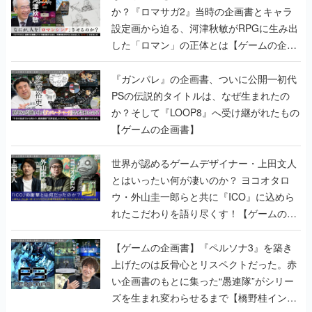
か？『ロマサガ2』当時の企画書とキャラ
設定画から迫る、河津秋敏がRPGに生み出
した「ロマン」の正体とは【ゲームの企画
書】
『ガンパレ』の企画書、ついに公開━初代
PSの伝説的タイトルは、なぜ生まれたの
か？そして『LOOP8』へ受け継がれたもの
【ゲームの企画書】
世界が認めるゲームデザイナー・上田文人
とはいったい何が凄いのか？ ヨコオタロ
ウ・外山圭一郎らと共に『ICO』に込めら
れたこだわりを語り尽くす！【ゲームの企
画書】
【ゲームの企画書】『ペルソナ3』を築き
上げたのは反骨心とリスペクトだった。赤
い企画書のもとに集った“愚連隊”がシリー
ズを生まれ変わらせるまで【橋野桂インタ