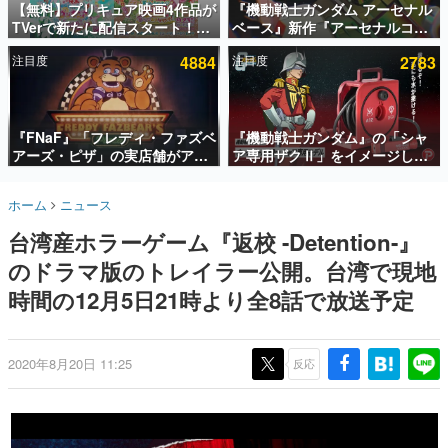
【無料】プリキュア映画4作品が
『機動戦士ガンダム アーセナル
TVerで新たに配信スタート！な
ベース』新作『アーセナルコマ
インタビュー
んと2018年～2024年の映画ほぼ
ンダー』発表！8月28日からオ
注目度
4884
注目度
2783
すべてが見放題に、ぶっちゃけ
ープンベータテスト開催、2027
連載・特集一覧
ありえないラインナップ
年2月下旬に稼働予定
殿堂入り記事
SNS拡散数が数千以上！ ページビュー数万以上！ などな
『FNaF』「フレディ・ファズベ
『機動戦士ガンダム』の「シャ
ど。多くの人々に読まれた、電ファミ渾身の“殿堂入り”記
アーズ・ピザ」の実店舗がアメ
ア専用ザクⅡ」をイメージした
事をまとめました。
リカの商業施設「American
散水ホースリールが予約開始。
Dream」に2027年オープン！
本体にはシャアのパーソナルマ
ゲームの企画書
ホーム
ニュース
ScottGamesとの共同開発、食
ークやジオン公国軍のエンブレ
名作ゲームクリエイターの方々に製作時のエピソードをお
聞きし、ヒットする企画（ゲーム）とは何か？を探ってい
事だけでなくステージショーや
ム、型式番号などを配置
台湾産ホラーゲーム『返校 -Detention-』
きます。
没入型のホラー体験も楽しめる
のドラマ版のトレイラー公開。台湾で現地
赫本
この物語を解いてはいけない。『赫本』は、〈試験問題〉
時間の12月5日21時より全8話で放送予定
の形をした短編ホラー小説集です。
新世代に訊く
2020年8月20日 11:25
反応
これからのデジタルゲーム市場を担う若きクリエイター達
の姿を追い、彼らのルーツと情熱を探っていきます。
ゲーム世代の作家たち
ゲームに多大な影響を受けた作家さんに取材し、ゲームが