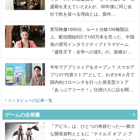
盛期を支えていた2人が、30年後に同じ会
社で机を並べる理由とは。新作
『TATSUJIN EXTREME』で初タッグを組
んだレジェンド2人に訊く開発秘話
実写映像1000分、ルート分岐100種類以
上。配信開始5日で100万本を売った、中国
発の実写インタラクティブドラマゲーム
『盛世天下：女帝への道II』の、規模が違
うこだわりをプロデューサーに聞いた
半年でアプリストアをオープン？ スマホア
プリの“代替ストア”として、わずか6ヵ月で
国内向けローンチを行った発見型ストア
『あっぷアリーナ！』仕掛け人に話を聞い
てみた
インタビュー
の記事一覧
ゲームの企画書
『アビス』は、ひとつの奇跡だった──膨大
な開発資料とともに『テイルズ オブ ジ ア