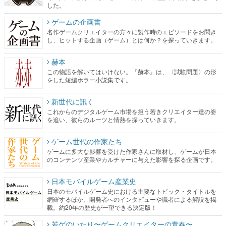
した。
ゲームの企画書
名作ゲームクリエイターの方々に製作時のエピソードをお聞き
し、ヒットする企画（ゲーム）とは何か？を探っていきます。
赫本
この物語を解いてはいけない。『赫本』は、〈試験問題〉の形
をした短編ホラー小説集です。
新世代に訊く
これからのデジタルゲーム市場を担う若きクリエイター達の姿
を追い、彼らのルーツと情熱を探っていきます。
ゲーム世代の作家たち
ゲームに多大な影響を受けた作家さんに取材し、ゲームが日本
のコンテンツ産業やカルチャーに与えた影響を探る企画です。
日本モバイルゲーム産業史
日本のモバイルゲーム史における主要なトピック・タイトルを
網羅するほか、開発者へのインタビューや識者による解説を掲
載。約20年の歴史が一望できる決定版！
若ゲのいたり〜ゲームクリエイターの青春〜