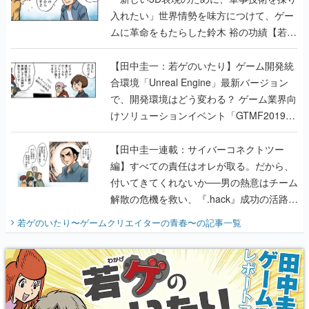
入れたい」世界情勢を味方につけて、ゲー
ムに革命をもたらした鈴木 裕の功績【若ゲ
のいたり】
【田中圭一：若ゲのいたり】ゲーム開発統
合環境「Unreal Engine」最新バージョン
で、開発環境はどう変わる？ ゲーム業界向
けソリューションイベント「GTMF2019」
に行って、より理解を深めよう【PR】
【田中圭一連載：サイバーコネクトツー
編】すべての責任はオレが取る。だから、
付いてきてくれないか──男の熱意はチーム
解散の危機を救い、『.hack』成功の活路を
開く。業界の快男児・松山 洋に流れる血は
若ゲのいたり〜ゲームクリエイターの青春〜
の記事一覧
『少年ジャンプ』色だった【若ゲのいた
り】