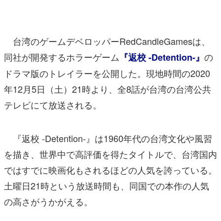
マンガ
女性向け
台湾のゲームデベロッパーRedCandleGamesは、
アプリレビュー
同社が開発するホラーゲーム
の
『返校 -Detention-』
ドラマ版のトレイラーを公開した。現地時間の2020
その他
年12月5日（土）21時より、全8話が台湾の台湾公共
電ファミニコゲーマーとは？
テレビにて放送される。
運営：株式会社マレ
『返校 -Detention-』は1960年代の台湾文化や風習
を描き、世界中で高評価を得たタイトルで、台湾国内
ではすでに映画化もされるほどの人気を誇っている。
土曜日21時という放送時間も、同国での本作の人気
の高さがうかがえる。