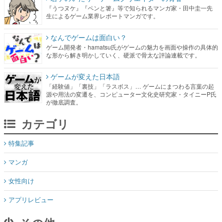
『うつヌケ』『ペンと箸』等で知られるマンガ家・田中圭一先
生によるゲーム業界レポートマンガです。
なんでゲームは面白い？
ゲーム開発者・hamatsu氏がゲームの魅力を画面や操作の具体的
な形から解き明かしていく、硬派で骨太な評論連載です。
ゲームが変えた日本語
「経験値」「裏技」「ラスボス」… ゲームにまつわる言葉の起
源や用法の変遷を、コンピューター文化史研究家・タイニーP氏
が徹底調査。
カテゴリ
特集記事
マンガ
女性向け
アプリレビュー