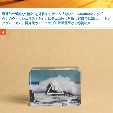
野球部の過酷な“補欠”を体験するゲーム『球ひろいSimulator』が「1
件」のウィッシュリストをもとにチェコ語に対応しSNSで話題に。『キン
グダム・カム』開発元やチェコのプロ野球選手から称賛の声
4