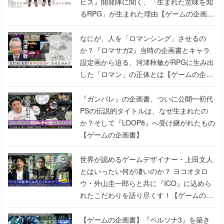
ビス』開発陣に聞く、「生まれた意味を知
るRPG」が生まれた理由【ゲームの企画
書】
なにが、人を「ロマンシング」させるの
か？『ロマサガ2』当時の企画書とキャラ
設定画から迫る、河津秋敏がRPGに生み出
した「ロマン」の正体とは【ゲームの企画
書】
『ガンパレ』の企画書、ついに公開━初代
PSの伝説的タイトルは、なぜ生まれたの
か？そして『LOOP8』へ受け継がれたもの
【ゲームの企画書】
世界が認めるゲームデザイナー・上田文人
とはいったい何が凄いのか？ ヨコオタロ
ウ・外山圭一郎らと共に『ICO』に込めら
れたこだわりを語り尽くす！【ゲームの企
画書】
【ゲームの企画書】『ペルソナ3』を築き