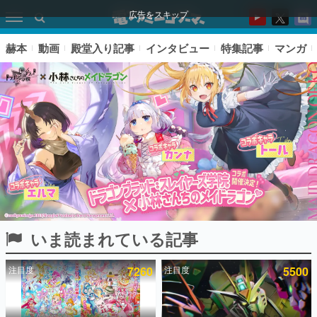
広告をスキップ
赫本
動画
殿堂入り記事
インタビュー
特集記事
マンガ
いま読まれている記事
ピックアップ
注目度
7260
注目度
5500
電ファミのいま読まれている記事ランキング
アプリセール情報