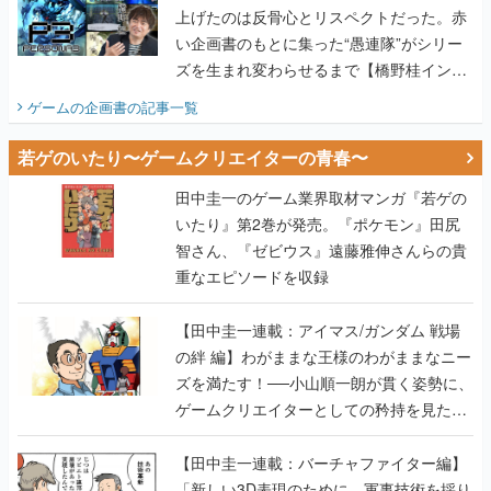
上げたのは反骨心とリスペクトだった。赤
い企画書のもとに集った“愚連隊”がシリー
ズを生まれ変わらせるまで【橋野桂インタ
ビュー】
ゲームの企画書
の記事一覧
若ゲのいたり〜ゲームクリエイターの青春〜
田中圭一のゲーム業界取材マンガ『若ゲの
いたり』第2巻が発売。『ポケモン』田尻
智さん、『ゼビウス』遠藤雅伸さんらの貴
重なエピソードを収録
【田中圭一連載：アイマス/ガンダム 戦場
の絆 編】わがままな王様のわがままなニー
ズを満たす！──小山順一朗が貫く姿勢に、
ゲームクリエイターとしての矜持を見た
【若ゲのいたり最終回】
【田中圭一連載：バーチャファイター編】
「新しい3D表現のために、軍事技術を採り