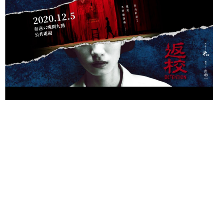
日本のコンテンツ産業やカルチャーに与えた影響を探る企
画です。
日本モバイルゲーム産業史
日本のモバイルゲーム史における主要なトピック・タイト
ルを網羅するほか、開発者へのインタビューや識者による
解説を掲載。約20年の歴史が一望できる決定版！
若ゲのいたり〜ゲームクリエイターの青春〜
『うつヌケ』『ペンと箸』等で知られるマンガ家・田中圭
一先生によるゲーム業界レポートマンガです。
なんでゲームは面白い？
ゲーム開発者・hamatsu氏がゲームの魅力を画面や操作の
具体的な形から解き明かしていく、硬派で骨太な評論連載
です。
ゲームが変えた日本語
「経験値」「裏技」「ラスボス」… ゲームにまつわる言葉
の起源や用法の変遷を、コンピューター文化史研究家・タ
イニーP氏が徹底調査。
カテゴリ
特集記事