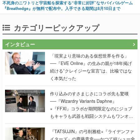
不死身のニワトリと宇宙船を探索する“非常に好評”なサバイバルゲーム
『Breathedge』が無料で配布中。入手できる期間は8月10日まで
カテゴリーピックアップ
インタビュー
「現実より意味のある仮想世界を作る」
──『EVE Online』の生みの親が18年掲げ
続ける”クレイジーな宣言”は、比喩ではな
く本気だった
作り込みのすさまじさにコラボ先も驚嘆
──『Wizardry Variants Daphne』
×『FFXI』コラボが期間限定なのにジョブ
もキャラも武器も戦闘システムもワンオフ
で作り込まれた理由を両ディレクターに聞
く
『TATSUJIN』の弓削雅稔×『ライデンファ
イターズ』の齋藤貴幸──かつて縦シュー全