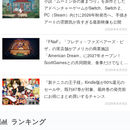
小説『ムーミン谷の夏まつり』を原作とした
アドベンチャーゲームがSwitch、Switch 2、
PC（Steam）向けに2026年秋発売へ。手描き
アートの雰囲気が良すぎる最新映像も公開
2026年8月9日
『FNaF』「フレディ・ファズベアーズ・ピ
ザ」の実店舗がアメリカの商業施設
「American Dream」に2027年オープン！
ScottGamesとの共同開発、食事だけでなくス
テージショーや没入型のホラー体験も楽しめ
2026年8月9日
る
『新テニスの王子様』Kindle版が50%還元の
セール中。既刊47巻が対象、最終巻の発売前
にお得にまとめ買いするチャンス
2026年8月9日
ランキング