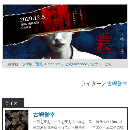
（画像は
ドラマ版『返校 -Detention-』公式Facebookアカウント
より）
ライター／
古嶋誉幸
ライター
古嶋誉幸
一日を変え、一生を変える一本を！学生時代Half-Lifeに人
生の屋台骨を折られてから幾星霜、一本のゲームにその後