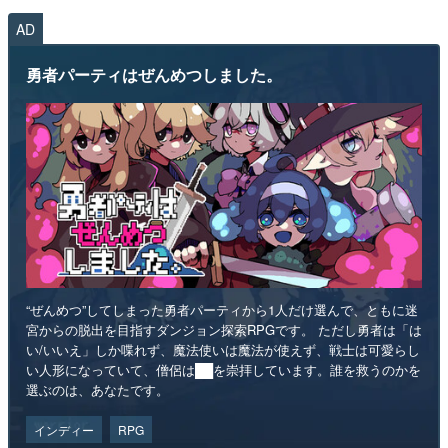
AD
勇者パーティはぜんめつしました。
“ぜんめつ”してしまった勇者パーティから1人だけ選んで、ともに迷
宮からの脱出を目指すダンジョン探索RPGです。 ただし勇者は「は
い/いいえ」しか喋れず、魔法使いは魔法が使えず、戦士は可愛らし
い人形になっていて、僧侶は██を崇拝しています。誰を救うのかを
選ぶのは、あなたです。
インディー
RPG