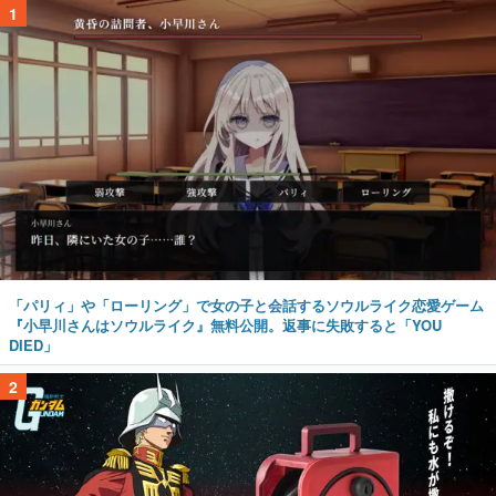
1
「パリィ」や「ローリング」で女の子と会話するソウルライク恋愛ゲーム
『小早川さんはソウルライク』無料公開。返事に失敗すると「YOU
DIED」
2